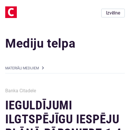
Izvēlne
Mediju telpa
MATERIĀLI MEDIJIEM
Banka Citadele
IEGULDĪJUMI
ILGTSPĒJĪGU IESPĒJU