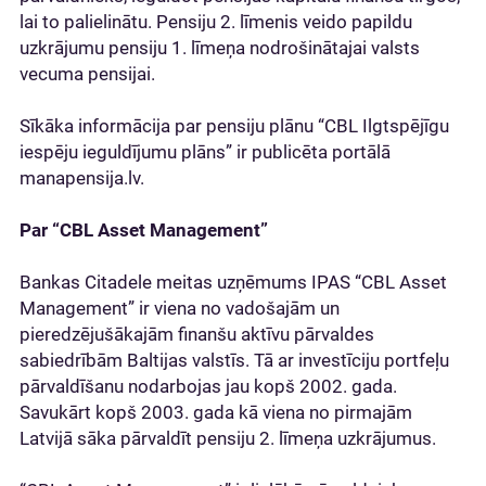
lai to palielinātu. Pensiju 2. līmenis veido papildu
uzkrājumu pensiju 1. līmeņa nodrošinātajai valsts
vecuma pensijai.
Sīkāka informācija par pensiju plānu “CBL Ilgtspējīgu
iespēju ieguldījumu plāns” ir publicēta portālā
manapensija.lv.
Par “CBL Asset Management”
Bankas Citadele meitas uzņēmums IPAS “CBL Asset
Management” ir viena no vadošajām un
pieredzējušākajām finanšu aktīvu pārvaldes
sabiedrībām Baltijas valstīs. Tā ar investīciju portfeļu
pārvaldīšanu nodarbojas jau kopš 2002. gada.
Savukārt kopš 2003. gada kā viena no pirmajām
Latvijā sāka pārvaldīt pensiju 2. līmeņa uzkrājumus.