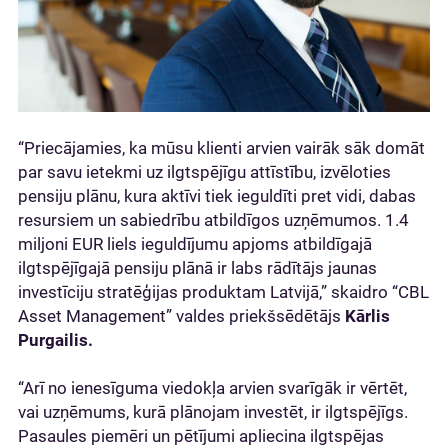
“Priecājamies, ka mūsu klienti arvien vairāk sāk domāt
par savu ietekmi uz ilgtspējīgu attīstību, izvēloties
pensiju plānu, kura aktīvi tiek ieguldīti pret vidi, dabas
resursiem un sabiedrību atbildīgos uzņēmumos. 1.4
miljoni EUR liels ieguldījumu apjoms atbildīgajā
ilgtspējīgajā pensiju plānā ir labs rādītājs jaunas
investīciju stratēģijas produktam Latvijā,” skaidro “CBL
Asset Management” valdes priekšsēdētājs
Kārlis
Purgailis.
“Arī no ienesīguma viedokļa arvien svarīgāk ir vērtēt,
vai uzņēmums, kurā plānojam investēt, ir ilgtspējīgs.
Pasaules piemēri un pētījumi apliecina ilgtspējas