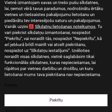
Русский
Vietnē izmantojam savas un trešo pušu sīkdatnes,
lai, ņemot vērā tavus paradumus, nodrošinātu ērtāku
English
vietnes un tiešsaistes pakalpojumu lietošanu un
Eesti
piedāvātu tev interesējošu saturu un pakalpojumus.
Vairāk uzzini
Sīkdatņu lietošanas noteikumos
. Tu
Lietuviškai
vari piekrist sīkdatņu izmantošanai, nospiežot
“Piekrītu”, vai noraidīt tās, nospiežot “Nepiekrītu”, kā
Par mums
arī jebkurā brīdī mainīt vai atcelt piekrišanu,
nospiežot uz “Sīkdatņu iestatījumi”. Izvēloties
Investoriem
noraidīt visas sīkdatnes, vietnē saglabāsim tikai
funkcionālās sīkdatnes, kuras nepieciešamas, lai
Mediju telpa
rūpētos par vietnes darbību un drošību, un kuru
lietošanai mums tava piekrišana nav nepieciešama.
Grupas uzņēmumi
Karjera
Kontakti
Piekrītu
Sīkdatņu izmantošana