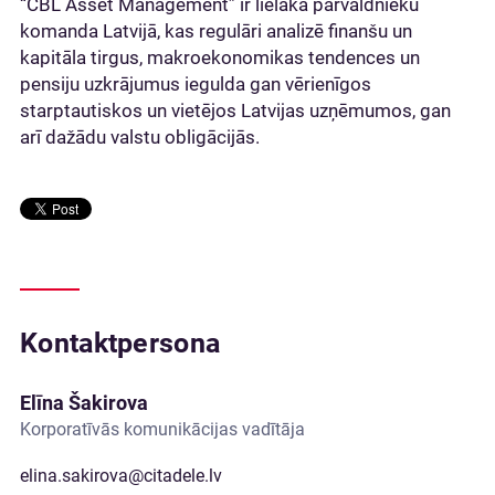
“CBL Asset Management” ir lielākā pārvaldnieku
komanda Latvijā, kas regulāri analizē finanšu un
kapitāla tirgus, makroekonomikas tendences un
pensiju uzkrājumus iegulda gan vērienīgos
starptautiskos un vietējos Latvijas uzņēmumos, gan
arī dažādu valstu obligācijās.
Kontaktpersona
Elīna Šakirova
Korporatīvās komunikācijas vadītāja
elina.sakirova@citadele.lv