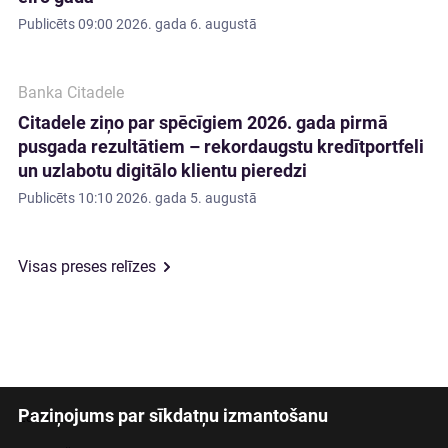
Publicēts
09:00 2026. gada 6. augustā
Banka Citadele
Citadele ziņo par spēcīgiem 2026. gada pirmā
pusgada rezultātiem – rekordaugstu kredītportfeli
un uzlabotu digitālo klientu pieredzi
Publicēts
10:10 2026. gada 5. augustā
Visas preses relīzes
Paziņojums par sīkdatņu izmantošanu
Latviski