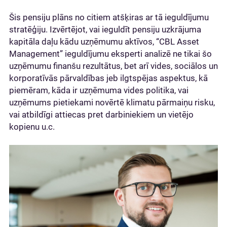
Šis pensiju plāns no citiem atšķiras ar tā ieguldījumu
stratēģiju. Izvērtējot, vai ieguldīt pensiju uzkrājuma
kapitāla daļu kādu uzņēmumu aktīvos, “CBL Asset
Management” ieguldījumu eksperti analizē ne tikai šo
uzņēmumu finanšu rezultātus, bet arī vides, sociālos un
korporatīvās pārvaldības jeb ilgtspējas aspektus, kā
piemēram, kāda ir uzņēmuma vides politika, vai
uzņēmums pietiekami novērtē klimatu pārmaiņu risku,
vai atbildīgi attiecas pret darbiniekiem un vietējo
kopienu u.c.