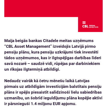
Maija beigās bankas Citadele meitas uzņēmums
“CBL Asset Management” izveidojis Latvijā pirmo
pensiju plānu, kura pensiju uzkrājumi tiek investēti
tādos uzņēmumos, kas ir ilgtspējīgas darbības līderi
savā nozarē – saudzē vidi, rūpējas par darbiniekiem
un rīkojas ilgtermiņā atbildīgi.
Nedaudz vairāk kā četru mēnešu laikā Latvijas
pirmais uz atbildīgām investīcijām balstītais pensiju
plāns ir spējis piesaistīt salīdzinoši lielu sabiedrības
uzmanību, un šobrīd ieguldījumu plāna kopējie aktīvi
ir pārsnieguši 1.4 miljonu EUR apjomu.