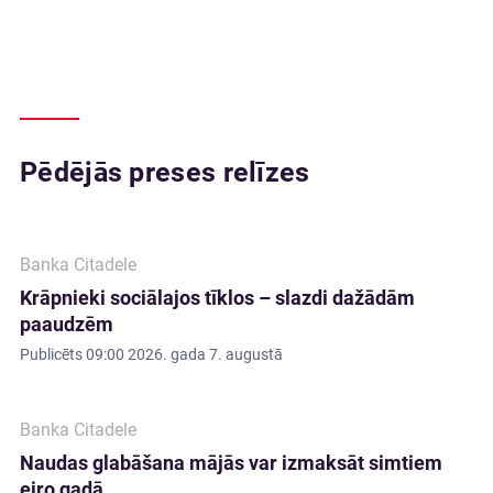
Pēdējās preses relīzes
Banka Citadele
Krāpnieki sociālajos tīklos – slazdi dažādām
paaudzēm
Publicēts
09:00 2026. gada 7. augustā
Banka Citadele
Naudas glabāšana mājās var izmaksāt simtiem
eiro gadā