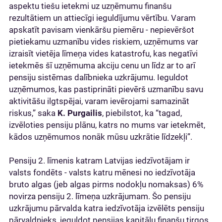
aspektu tiešu ietekmi uz uzņēmumu finanšu
rezultātiem un attiecīgi ieguldījumu vērtību. Varam
apskatīt pavisam vienkāršu piemēru - nepievēršot
pietiekamu uzmanību vides riskiem, uzņēmums var
izraisīt vietēja līmeņa vides katastrofu, kas negatīvi
ietekmēs šī uzņēmuma akciju cenu un līdz ar to arī
pensiju sistēmas dalībnieka uzkrājumu. Ieguldot
uzņēmumos, kas pastiprināti pievērš uzmanību savu
aktivitāšu ilgtspējai, varam ievērojami samazināt
riskus,” saka
K. Purgailis
, piebilstot, ka “tagad,
izvēloties pensiju plānu, katrs no mums var ietekmēt,
kādos uzņēmumos nonāk mūsu uzkrātie līdzekļi”.
Pensiju 2. līmenis katram Latvijas iedzīvotājam ir
valsts fondēts - valsts katru mēnesi no iedzīvotāja
bruto algas (jeb algas pirms nodokļu nomaksas) 6%
novirza pensiju 2. līmeņa uzkrājumam. Šo pensiju
uzkrājumu pārvalda katra iedzīvotāja izvēlēts pensiju
pārvaldnieks, ieguldot pensijas kapitālu finanšu tirgos,