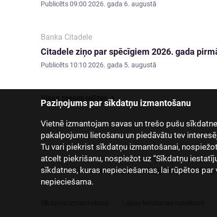
Publicēts
09:00 2026. gada 6. augustā
Banka Citadele
Citadele ziņo par spēcīgiem 2026. gada pirmā
Publicēts
10:10 2026. gada 5. augustā
Visas preses relīzes
Paziņojums par sīkdatņu izmantošanu
Vietnē izmantojam savas un trešo pušu sīkdatnes
pakalpojumu lietošanu un piedāvātu tev interesē
Tu vari piekrist sīkdatņu izmantošanai, nospiežot “
atcelt piekrišanu, nospiežot uz “Sīkdatņu iestatīj
sīkdatnes, kuras nepieciešamas, lai rūpētos par 
Par mums
Investoriem
Mediju telpa
Grup
nepieciešama.
Sīkdatņu izmantošana
Lapas lietošanas noteikumi