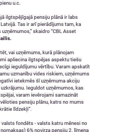
pienu u.c.
ā ilgtspējīgajā pensiju plānā ir labs
Latvijā. Tas ir arī pierādījums tam, ka
īgos uzņēmumos,” skaidro “CBL Asset
ailis.
ērtēt, vai uzņēmums, kurā plānojam
jumi apliecina ilgtspējas aspektu tiešu
ecīgi ieguldījumu vērtību. Varam apskatīt
ekamu uzmanību vides riskiem, uzņēmums
 negatīvi ietekmēs šī uzņēmuma akciju
eka uzkrājumu. Ieguldot uzņēmumos, kas
gtspējai, varam ievērojami samazināt
 izvēloties pensiju plānu, katrs no mums
tie līdzekļi”.
r valsts fondēts - valsts katru mēnesi no
u nomaksas) 6% novirza pensiju 2. līmeņa