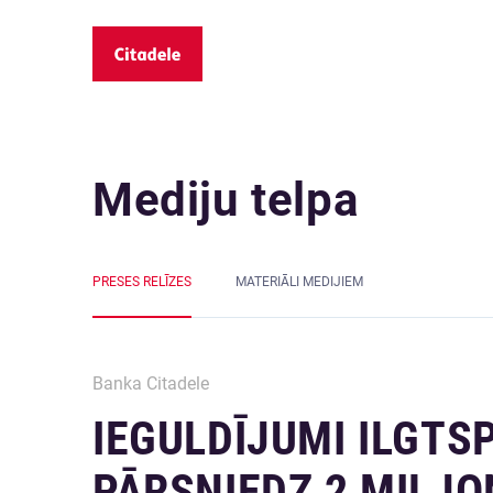
Mediju telpa
PRESES RELĪZES
MATERIĀLI MEDIJIEM
Banka Citadele
IEGULDĪJUMI ILGTS
PĀRSNIEDZ 2 MILJO