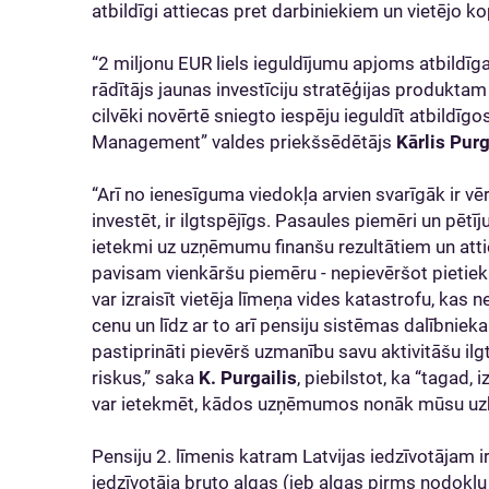
atbildīgi attiecas pret darbiniekiem un vietējo ko
“2 miljonu EUR liels ieguldījumu apjoms atbildīgaj
rādītājs jaunas investīciju stratēģijas produktam 
cilvēki novērtē sniegto iespēju ieguldīt atbild
Management” valdes priekšsēdētājs
Kārlis Purg
“Arī no ienesīguma viedokļa arvien svarīgāk ir v
investēt, ir ilgtspējīgs. Pasaules piemēri un pētī
ietekmi uz uzņēmumu finanšu rezultātiem un atti
pavisam vienkāršu piemēru - nepievēršot pieti
var izraisīt vietēja līmeņa vides katastrofu, kas
cenu un līdz ar to arī pensiju sistēmas dalībni
pastiprināti pievērš uzmanību savu aktivitāšu il
riskus,” saka
K. Purgailis
, piebilstot, ka “tagad,
var ietekmēt, kādos uzņēmumos nonāk mūsu uzkrā
Pensiju 2. līmenis katram Latvijas iedzīvotājam i
iedzīvotāja bruto algas (jeb algas pirms nodokļ