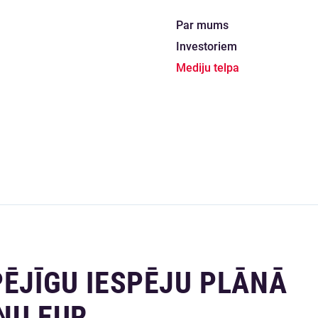
Par mums
Investoriem
Mediju telpa
PĒJĪGU IESPĒJU PLĀNĀ
NU EUR