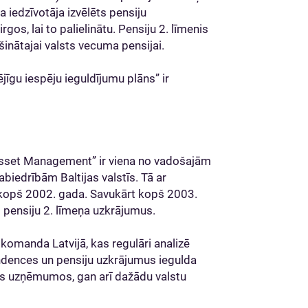
 iedzīvotāja izvēlēts pensiju
rgos, lai to palielinātu. Pensiju 2. līmenis
inātajai valsts vecuma pensijai.
jīgu iespēju ieguldījumu plāns” ir
sset Management” ir viena no vadošajām
biedrībām Baltijas valstīs. Tā ar
u kopš 2002. gada. Savukārt kopš 2003.
 pensiju 2. līmeņa uzkrājumus.
komanda Latvijā, kas regulāri analizē
ndences un pensiju uzkrājumus iegulda
jas uzņēmumos, gan arī dažādu valstu