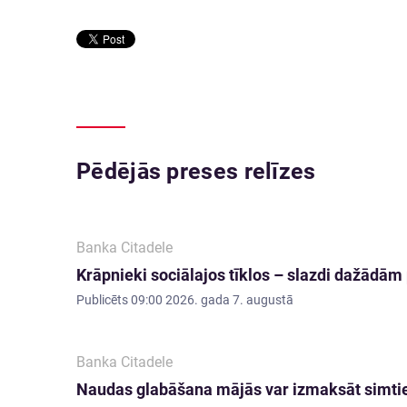
Pēdējās preses relīzes
Banka Citadele
Krāpnieki sociālajos tīklos – slazdi dažādā
Publicēts
09:00 2026. gada 7. augustā
Banka Citadele
Naudas glabāšana mājās var izmaksāt simti