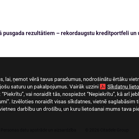
 pusgada rezultātiem – rekordaugstu kredītportfeli un u
, lai, ņemot vērā tavus paradumus, nodrošinātu ērtāku vietn
jošu saturu un pakalpojumus. Vairāk uzzini
Sīkdatņu lie
Piekrītu”, vai noraidīt tās, nospiežot “Nepiekrītu”, kā arī jeb
umi”. Izvēloties noraidīt visas sīkdatnes, vietnē saglabāsim 
vietnes darbību un drošību, un kuru lietošanai mums tava pi
as uzņēmumi
Karjera
Kontakti
Personas datu apstrāde un aizsardzība
© 2026 Citadele Group