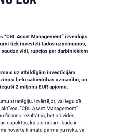
s “CBL Asset Management” izveidojis
jumi tiek investēti
tādos uzņēmumos,
– saudzē vidi, rūpējas par darbiniekiem
irmais uz atbildīgām investīcijām
līdzinoši lielu sabiedrības uzmanību, un
snieguši 2 miljonu EUR apjomu.
mu stratēģiju. Izvērtējot, vai ieguldīt
u aktīvos, “CBL Asset Management”
 finanšu rezultātus, bet arī vides,
jas aspektus, kā piemēram, kāda ir
i novērtē klimatu pārmaiņu risku, vai