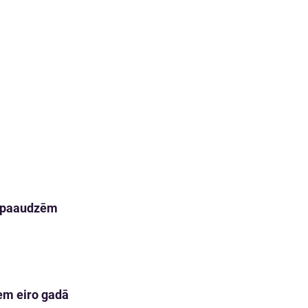
m paaudzēm
em eiro gadā