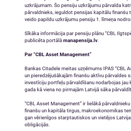
uzkrājumam. Šo pensiju uzkrājumu pārvalda katra
pārvaldnieks, ieguldot pensijas kapitālu finanšu ti
veido papildu uzkrājumu pensiju 1. līmeņa nodroš
Sīkāka informācija par pensiju plānu “CBL Ilgtspē
publicēta portālā
manapensija.lv
.
Par “CBL Asset Management”
Bankas Citadele meitas uzņēmums IPAS “CBL A
un pieredzējušākajām finanšu aktīvu pārvaldes sa
investīciju portfeļu pārvaldīšanu nodarbojas ja
gada kā viena no pirmajām Latvijā sāka pārvaldīt
“CBL Asset Management” ir lielākā pārvaldnieku 
finanšu un kapitāla tirgus, makroekonomikas te
gan vērienīgos starptautiskos un vietējos Latvi
obligācijās.