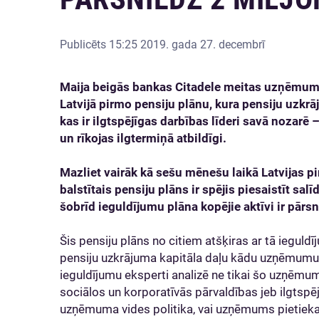
Publicēts
15:25 2019. gada 27. decembrī
Maija beigās bankas Citadele meitas uzņēmum
Latvijā pirmo pensiju plānu, kura pensiju uzkrā
kas ir ilgtspējīgas darbības līderi savā nozarē 
un rīkojas ilgtermiņā atbildīgi.
Mazliet vairāk kā sešu mēnešu laikā Latvijas p
balstītais pensiju plāns ir spējis piesaistīt sa
šobrīd ieguldījumu plāna kopējie aktīvi ir pār
Šis pensiju plāns no citiem atšķiras ar tā ieguldīju
pensiju uzkrājuma kapitāla daļu kādu uzņēmum
ieguldījumu eksperti analizē ne tikai šo uzņēmumu
sociālos un korporatīvās pārvaldības jeb ilgtspē
uzņēmuma vides politika, vai uzņēmums pietiekam