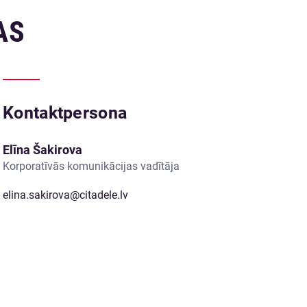
AS
Kontaktpersona
Elīna Šakirova
Korporatīvās komunikācijas vadītāja
elina.sakirova@citadele.lv