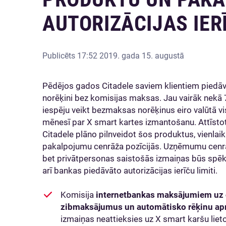
AUTORIZĀCIJAS IER
Publicēts
17:52 2019. gada 15. augustā
Pēdējos gados Citadele saviem klientiem piedāvā
norēķini bez komisijas maksas. Jau vairāk nekā 
iespēju veikt bezmaksas norēķinus eiro valūtā v
mēnesī par X smart kartes izmantošanu. Attīstot
Citadele plāno pilnveidot šos produktus, vienlai
pakalpojumu cenrāža pozīcijās. Uzņēmumu cenrā
bet privātpersonas saistošās izmaiņas būs spēkā
arī bankas piedāvāto autorizācijas ierīču limiti.
Komisija
internetbankas maksājumiem uz c
zibmaksājumus un automātisko rēķinu a
izmaiņas neattieksies uz X smart karšu liet