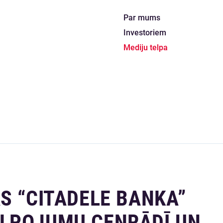
Par mums
Investoriem
Mediju telpa
S “CITADELE BANKA”
LPOJUMU CENRĀDĪ UN