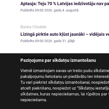
Aptauja: Teju 70 % Latvijas iedzīvotāju nav
Publicēts
09:00 2026. gada 4. augustā
Banka Citadele
Līzingā pirktie auto kļūst jaunāki – vidējai
Publicēts
09:00 2026. gada 31. jūlijā
Visas preses relīzes
Paziņojums par sīkdatņu izmantošanu
Vietnē izmantojam savas un trešo pušu sīkdatnes
pakalpojumu lietošanu un piedāvātu tev interesē
Tu vari piekrist sīkdatņu izmantošanai, nospiežot “
atcelt piekrišanu, nospiežot uz “Sīkdatņu iestatīj
sīkdatnes, kuras nepieciešamas, lai rūpētos par 
Par mums
Investoriem
Mediju telpa
Grup
nepieciešama.