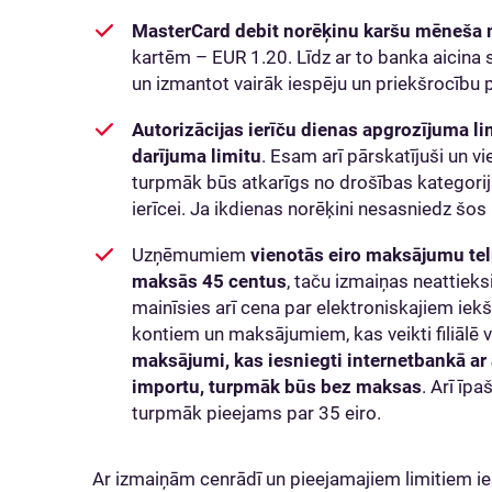
MasterCard debit norēķinu karšu
mēneša 
kartēm – EUR 1.20. Līdz ar to banka aicina s
un izmantot vairāk iespēju un priekšrocību
Autorizācijas ierīču dienas apgrozījuma l
darījuma limitu
. Esam arī pārskatījuši un vi
turpmāk būs atkarīgs no drošības kategorijas
ierīcei. Ja ikdienas norēķini nesasniedz šos 
Uzņēmumiem
vienotās eiro maksājumu tel
maksās 45 centus
, taču izmaiņas neattiek
mainīsies arī cena par elektroniskajiem ie
kontiem un maksājumiem, kas veikti filiālē v
maksājumi, kas iesniegti internetbankā ar
importu, turpmāk būs bez maksas
. Arī īp
turpmāk pieejams par 35 eiro.
Ar izmaiņām cenrādī un pieejamajiem limitiem i