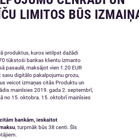
ĪČU LIMITOS BŪS IZMAIŅ
 produktus, kuros ietilpst dažādi
70 tūkstoši bankas klientu izmanto
isā pasaulē, maksājot vien 1.20 EUR
 savu digitālo pakalpojumu grozu,
kus veicot izmaņas citās Produktu un
dis mainīsies 2019. gada 2. septembrī,
 no 15. oktobra. 15. oktobrī mainīsies
itām bankām, ieskaitot
pmaksu
, turpmāk būs 38 centi. Šīs
otājiem.