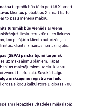
maksa
turpmāk būs tāda pati kā X smart
avus klientus pieteikties X smart kartei
 par to pašu mēneša maksu.
imits turpmāk būs vienāds ar viena
enkāršojuši limitu struktūru – to lielums
, kas piešķirta klienta autorizācijas
limitus, klients izmaiņas nemaz nejutīs.
pas (SEPA) pārskaitījumi turpmāk
sies uz maksājumu plāniem. Tāpat
kšbankas maksājumiem uz citu klientu
ai zvanot telefoniski. Savukārt
algu
 algu maksājumu reģistru vai failu
aši drošais kodu kalkulators Digipass 780
espējams iepazīties Citadeles mājaslapā: