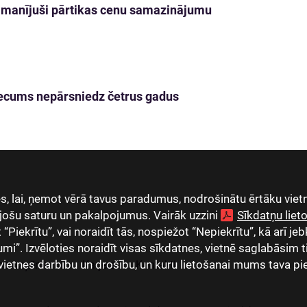
 pamanījuši pārtikas cenu samazinājumu
s vecums nepārsniedz četrus gadus
, lai, ņemot vērā tavus paradumus, nodrošinātu ērtāku vietn
jošu saturu un pakalpojumus. Vairāk uzzini
Sīkdatņu lie
Piekrītu”, vai noraidīt tās, nospiežot “Nepiekrītu”, kā arī jeb
umi”. Izvēloties noraidīt visas sīkdatnes, vietnē saglabāsim 
vietnes darbību un drošību, un kuru lietošanai mums tava pi
as uzņēmumi
Karjera
Kontakti