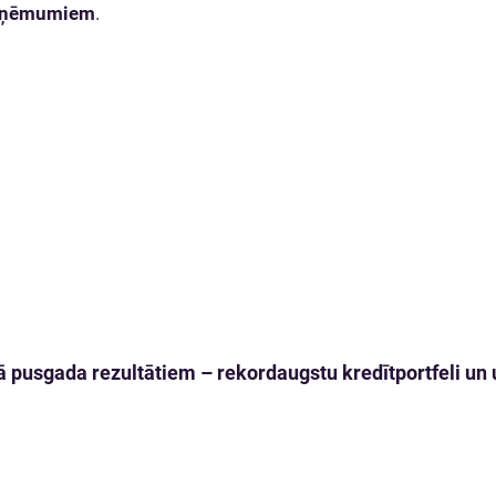
uzņēmumiem
.
 pusgada rezultātiem – rekordaugstu kredītportfeli un u