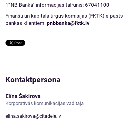
“PNB Banka” informācijas tālrunis: 67041100
Finanšu un kapitāla tirgus komisijas (FKTK) e-pasts
bankas klientiem:
pnbbanka@fktk.lv
Kontaktpersona
Elīna Šakirova
Korporatīvās komunikācijas vadītāja
elina.sakirova@citadele.lv