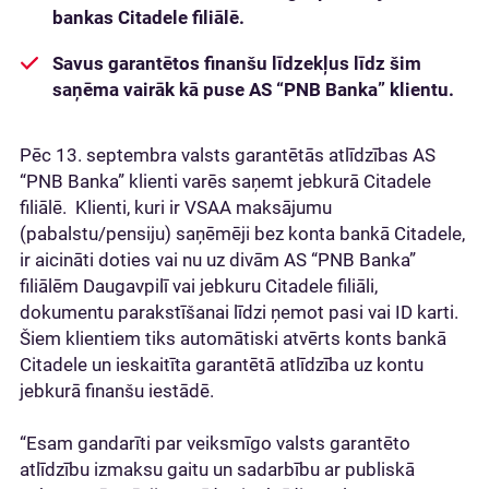
bankas Citadele filiālē.
Savus garantētos finanšu līdzekļus līdz šim
saņēma vairāk kā puse AS “PNB Banka” klientu.
Pēc 13. septembra valsts garantētās atlīdzības AS
“PNB Banka” klienti varēs saņemt jebkurā Citadele
filiālē. Klienti, kuri ir VSAA maksājumu
(pabalstu/pensiju) saņēmēji bez konta bankā Citadele,
ir aicināti doties vai nu uz divām AS “PNB Banka”
filiālēm Daugavpilī vai jebkuru Citadele filiāli,
dokumentu parakstīšanai līdzi ņemot pasi vai ID karti.
Šiem klientiem tiks automātiski atvērts konts bankā
Citadele un ieskaitīta garantētā atlīdzība uz kontu
jebkurā finanšu iestādē.
“Esam gandarīti par veiksmīgo valsts garantēto
atlīdzību izmaksu gaitu un sadarbību ar publiskā