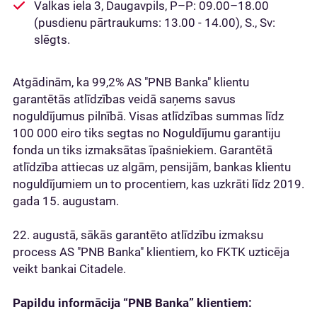
Valkas iela 3, Daugavpils, P–P: 09.00–18.00
(pusdienu pārtraukums: 13.00 - 14.00), S., Sv:
slēgts.
Atgādinām, ka 99,2% AS "PNB Banka" klientu
garantētās atlīdzības veidā saņems savus
noguldījumus pilnībā. Visas atlīdzības summas līdz
100 000 eiro tiks segtas no Noguldījumu garantiju
fonda un tiks izmaksātas īpašniekiem. Garantētā
atlīdzība attiecas uz algām, pensijām, bankas klientu
noguldījumiem un to procentiem, kas uzkrāti līdz 2019.
gada 15. augustam.
22. augustā, sākās garantēto atlīdzību izmaksu
process AS "PNB Banka" klientiem, ko FKTK uzticēja
veikt bankai Citadele.
Papildu informācija “PNB Banka” klientiem: