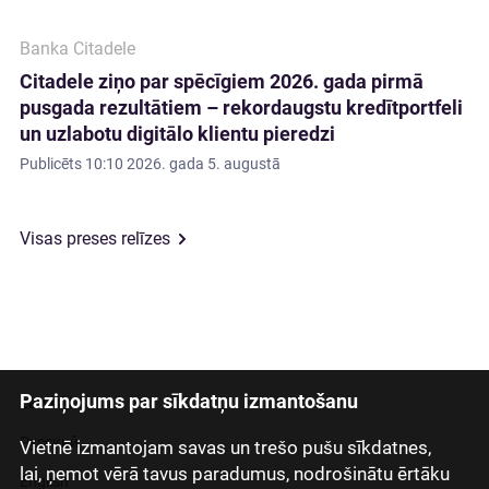
Banka Citadele
Citadele ziņo par spēcīgiem 2026. gada pirmā
pusgada rezultātiem – rekordaugstu kredītportfeli
un uzlabotu digitālo klientu pieredzi
Publicēts
10:10 2026. gada 5. augustā
Visas preses relīzes
Paziņojums par sīkdatņu izmantošanu
Latviski
Русский
Vietnē izmantojam savas un trešo pušu sīkdatnes,
lai, ņemot vērā tavus paradumus, nodrošinātu ērtāku
English