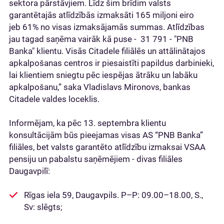
sektora pārstāvjiem. Līdz šim brīdim valsts
garantētajās atlīdzībās izmaksāti 165 miljoni eiro
jeb 61% no visas izmaksājamās summas. Atlīdzības
jau tagad saņēma vairāk kā puse - 31 791 - "PNB
Banka" klientu. Visās Citadele filiālēs un attālinātajos
apkalpošanas centros ir piesaistīti papildus darbinieki,
lai klientiem sniegtu pēc iespējas ātrāku un labāku
apkalpošanu,” saka Vladislavs Mironovs, bankas
Citadele valdes loceklis.
Informējam, ka pēc 13. septembra klientu
konsultācijām būs pieejamas visas AS “PNB Banka”
filiāles, bet valsts garantēto atlīdzību izmaksai VSAA
pensiju un pabalstu saņēmējiem - divas filiāles
Daugavpilī:
Rīgas iela 59, Daugavpils. P–P: 09.00–18.00, S.,
Sv: slēgts;