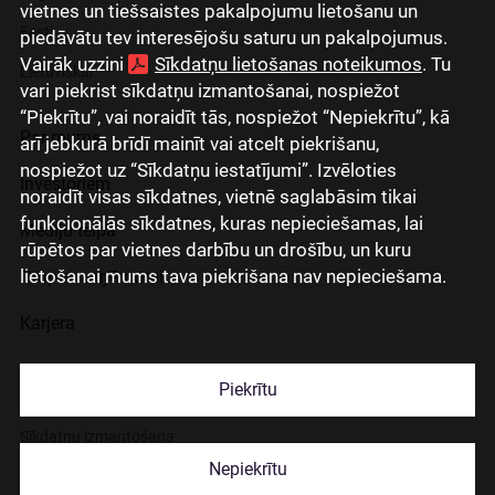
vietnes un tiešsaistes pakalpojumu lietošanu un
Eesti
piedāvātu tev interesējošu saturu un pakalpojumus.
Vairāk uzzini
Sīkdatņu lietošanas noteikumos
. Tu
Lietuviškai
vari piekrist sīkdatņu izmantošanai, nospiežot
“Piekrītu”, vai noraidīt tās, nospiežot “Nepiekrītu”, kā
Par mums
arī jebkurā brīdī mainīt vai atcelt piekrišanu,
nospiežot uz “Sīkdatņu iestatījumi”. Izvēloties
Investoriem
noraidīt visas sīkdatnes, vietnē saglabāsim tikai
funkcionālās sīkdatnes, kuras nepieciešamas, lai
Mediju telpa
rūpētos par vietnes darbību un drošību, un kuru
lietošanai mums tava piekrišana nav nepieciešama.
Grupas uzņēmumi
Karjera
Kontakti
Piekrītu
Sīkdatņu izmantošana
Nepiekrītu
Lapas lietošanas noteikumi