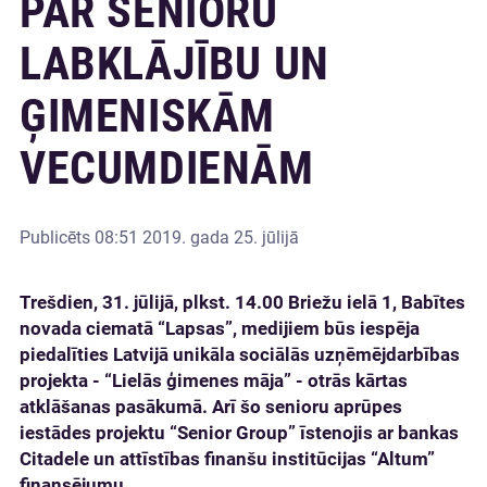
PAR SENIORU
LABKLĀJĪBU UN
ĢIMENISKĀM
VECUMDIENĀM
Publicēts
08:51 2019. gada 25. jūlijā
Trešdien, 31. jūlijā, plkst. 14.00 Briežu ielā 1, Babītes
novada ciematā “Lapsas”, medijiem būs iespēja
piedalīties Latvijā unikāla sociālās uzņēmējdarbības
projekta - “Lielās ģimenes māja” - otrās kārtas
atklāšanas pasākumā. Arī šo senioru aprūpes
iestādes projektu “Senior Group” īstenojis ar bankas
Citadele un attīstības finanšu institūcijas “Altum”
finansējumu.