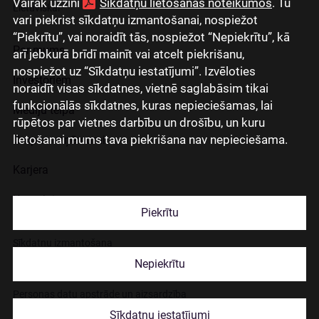
Vairāk uzzini
Sīkdatņu lietošanas noteikumos
. Tu
Lietuviškai
vari piekrist sīkdatņu izmantošanai, nospiežot
“Piekrītu”, vai noraidīt tās, nospiežot “Nepiekrītu”, kā
Par mums
arī jebkurā brīdī mainīt vai atcelt piekrišanu,
nospiežot uz “Sīkdatņu iestatījumi”. Izvēloties
Investoriem
noraidīt visas sīkdatnes, vietnē saglabāsim tikai
funkcionālās sīkdatnes, kuras nepieciešamas, lai
Mediju telpa
rūpētos par vietnes darbību un drošību, un kuru
lietošanai mums tava piekrišana nav nepieciešama.
Grupas uzņēmumi
Karjera
Kontakti
Piekrītu
Sīkdatņu izmantošana
Nepiekrītu
Lapas lietošanas noteikumi
Personas datu apstrāde un aizsardzība
Sīkdatņu iestatījumi