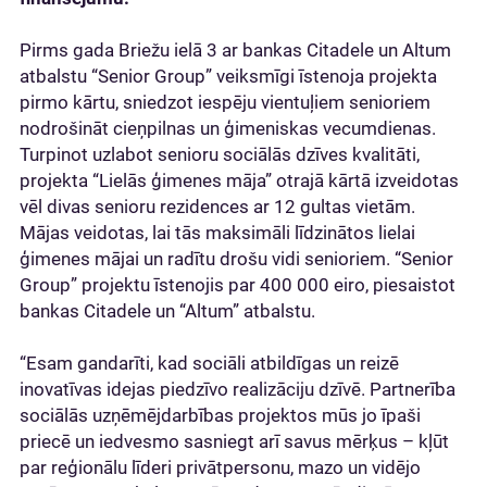
Pirms gada Briežu ielā 3 ar bankas Citadele un Altum
atbalstu “Senior Group” veiksmīgi īstenoja projekta
pirmo kārtu, sniedzot iespēju vientuļiem senioriem
nodrošināt cieņpilnas un ģimeniskas vecumdienas.
Turpinot uzlabot senioru sociālās dzīves kvalitāti,
projekta “Lielās ģimenes māja” otrajā kārtā izveidotas
vēl divas senioru rezidences ar 12 gultas vietām.
Mājas veidotas, lai tās maksimāli līdzinātos lielai
ģimenes mājai un radītu drošu vidi senioriem. “Senior
Group” projektu īstenojis par 400 000 eiro, piesaistot
bankas Citadele un “Altum” atbalstu.
“Esam gandarīti, kad sociāli atbildīgas un reizē
inovatīvas idejas piedzīvo realizāciju dzīvē. Partnerība
sociālās uzņēmējdarbības projektos mūs jo īpaši
priecē un iedvesmo sasniegt arī savus mērķus – kļūt
par reģionālu līderi privātpersonu, mazo un vidējo