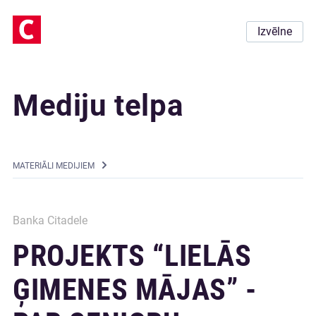
Izvēlne
Mediju telpa
MATERIĀLI MEDIJIEM
Banka Citadele
PROJEKTS “LIELĀS
ĢIMENES MĀJAS” -