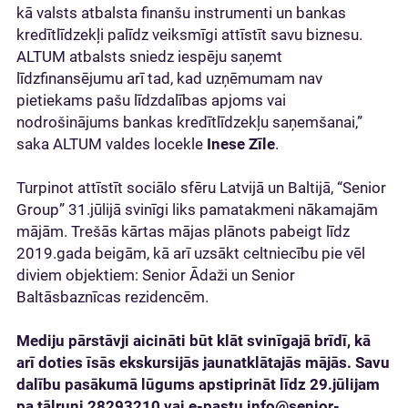
kā valsts atbalsta finanšu instrumenti un bankas
kredītlīdzekļi palīdz veiksmīgi attīstīt savu biznesu.
ALTUM atbalsts sniedz iespēju saņemt
līdzfinansējumu arī tad, kad uzņēmumam nav
pietiekams pašu līdzdalības apjoms vai
nodrošinājums bankas kredītlīdzekļu saņemšanai,”
saka ALTUM valdes locekle
Inese Zīle
.
Turpinot attīstīt sociālo sfēru Latvijā un Baltijā, “Senior
Group” 31.jūlijā svinīgi liks pamatakmeni nākamajām
mājām. Trešās kārtas mājas plānots pabeigt līdz
2019.gada beigām, kā arī uzsākt celtniecību pie vēl
diviem objektiem: Senior Ādaži un Senior
Baltāsbaznīcas rezidencēm.
Mediju pārstāvji aicināti būt klāt svinīgajā brīdī, kā
arī doties īsās ekskursijās jaunatklātajās mājās. Savu
dalību pasākumā lūgums apstiprināt līdz 29.jūlijam
pa tālruni 28293210 vai e-pastu
info@senior-