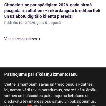
Citadele ziņo par spēcīgiem 2026. gada pirmā
pusgada rezultātiem – rekordaugstu kredītportfeli
un uzlabotu digitālo klientu pieredzi
Publicēts
10:10 2026. gada 5. augustā
Visas preses relīzes
Paziņojums par sīkdatņu izmantošanu
Latviski
Русский
Vietnē izmantojam savas un trešo pušu sīkdatnes,
lai, ņemot vērā tavus paradumus, nodrošinātu ērtāku
English
vietnes un tiešsaistes pakalpojumu lietošanu un
Eesti
piedāvātu tev interesējošu saturu un pakalpojumus.