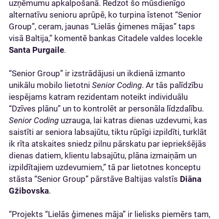
uzņēmumu apkalpošanā. Redzot šo mūsdienīgo
alternatīvu senioru aprūpē, ko turpina īstenot “Senior
Group”, ceram, jaunas “Lielās ģimenes mājas” taps
visā Baltija,” komentē bankas Citadele valdes locekle
Santa Purgaile
.
“Senior Group” ir izstrādājusi un ikdienā izmanto
unikālu mobilo lietotni
Senior Coding
. Ar tās palīdzību
iespējams katram rezidentam noteikt individuālu
“Dzīves plānu” un to kontrolēt ar personāla līdzdalību.
Senior Coding
uzrauga, lai katras dienas uzdevumi, kas
saistīti ar seniora labsajūtu, tiktu rūpīgi izpildīti, turklāt
ik rīta atskaites sniedz pilnu pārskatu par iepriekšējās
dienas datiem, klientu labsajūtu, plāna izmaiņām un
izpildītajiem uzdevumiem,” tā par lietotnes konceptu
stāsta “Senior Group” pārstāve Baltijas valstīs
Diāna
Gžibovska
.
“Projekts “Lielās ģimenes māja” ir lielisks piemērs tam,