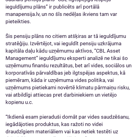
ieguldījumu plāns” ir publicēts arī portālā
manapensija.lv, un no šīs nedēļas ikviens tam var
pieteikties.
Šis pensiju plāns no citiem atšķiras ar tā ieguldījumu
stratēģiju. Izvērtējot, vai ieguldīt pensiju uzkrājuma
kapitāla daļu kādu uzņēmumu aktīvos, “CBL Asset
Management” ieguldījumu eksperti analizē ne tikai šo
uzņēmumu finanšu rezultātus, bet arī vides, sociālos un
korporatīvās pārvaldības jeb ilgtspējas aspektus, kā
piemēram, kāda ir uzņēmuma vides politika, vai
uzņēmums pietiekami novērtē klimatu pārmaiņu risku,
vai atbildīgi attiecas pret darbiniekiem un vietējo
kopienu u.c.
“Ikdienā esam pieraduši domāt par vides saudzēšanu,
iegādājoties produktus, kas ražoti no videi
draudzīgiem materiāliem vai kas netiek testēti uz