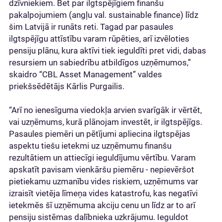
dzīvniekiem. Bet par ilgtspējīgiem finanšu
pakalpojumiem (angļu val. sustainable finance) līdz
šim Latvijā ir runāts reti. Tagad par pasaules
ilgtspējīgu attīstību varam rūpēties, arī izvēloties
pensiju plānu, kura aktīvi tiek ieguldīti pret vidi, dabas
resursiem un sabiedrību atbildīgos uzņēmumos,”
skaidro “CBL Asset Management” valdes
priekšsēdētājs Kārlis Purgailis.
“Arī no ienesīguma viedokļa arvien svarīgāk ir vērtēt,
vai uzņēmums, kurā plānojam investēt, ir ilgtspējīgs.
Pasaules piemēri un pētījumi apliecina ilgtspējas
aspektu tiešu ietekmi uz uzņēmumu finanšu
rezultātiem un attiecīgi ieguldījumu vērtību. Varam
apskatīt pavisam vienkāršu piemēru - nepievēršot
pietiekamu uzmanību vides riskiem, uzņēmums var
izraisīt vietēja līmeņa vides katastrofu, kas negatīvi
ietekmēs šī uzņēmuma akciju cenu un līdz ar to arī
pensiju sistēmas dalībnieka uzkrājumu. Ieguldot