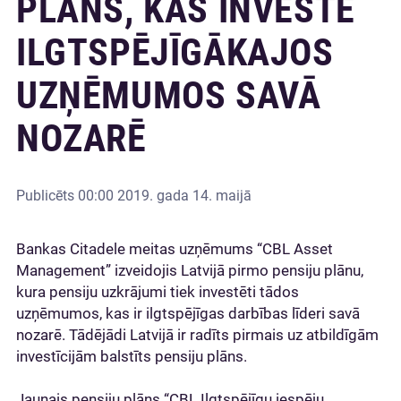
PLĀNS, KAS INVESTĒ
ILGTSPĒJĪGĀKAJOS
UZŅĒMUMOS SAVĀ
NOZARĒ
Publicēts
00:00 2019. gada 14. maijā
Bankas Citadele meitas uzņēmums “CBL Asset
Management” izveidojis Latvijā pirmo pensiju plānu,
kura pensiju uzkrājumi tiek investēti tādos
uzņēmumos, kas ir ilgtspējīgas darbības līderi savā
nozarē. Tādējādi Latvijā ir radīts pirmais uz atbildīgām
investīcijām balstīts pensiju plāns.
Jaunais pensiju plāns “CBL Ilgtspējīgu iespēju