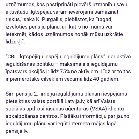
uzņēmumos, kas pastiprināti pievērš uzmanību savu
aktivitāšu ilgtspējai, varam ievērojami samazināt
riskus,” saka K. Purgailis, piebilstot, ka “tagad,
izvēloties pensiju plānu, arī katrs no mums var
ietekmēt, kādos uzņēmumos nonāk mūsu uzkrātie
līdzekļi”.
“CBL Ilgtspējīgu iespēju ieguldījumu plāns” ir ar aktīvo
ieguldīšanas politiku – maksimālais ieguldījumu
īpatsvars akcijās ir līdz 75% no aktīviem. Līdz ar to tas
ir piemērotāks cilvēkiem vecumā līdz 40 gadiem.
Šim pensiju 2. līmeņa ieguldījumu plānam iespējams
pieteikties valsts portālā Latvija.lv, kā arī Valsts
sociālās apdrošināšanas aģentūras (VSAA) klientu
apkalpošanas centros. Plašāku informāciju par jauno
ieguldījumu plānu var iegūt interneta mājas lapā
pensija.lv.