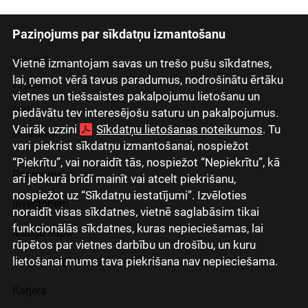
Paziņojums par sīkdatņu izmantošanu
Latviski
Русский
Vietnē izmantojam savas un trešo pušu sīkdatnes,
lai, ņemot vērā tavus paradumus, nodrošinātu ērtāku
English
vietnes un tiešsaistes pakalpojumu lietošanu un
Eesti
piedāvātu tev interesējošu saturu un pakalpojumus.
Vairāk uzzini
Sīkdatņu lietošanas noteikumos
. Tu
Lietuviškai
vari piekrist sīkdatņu izmantošanai, nospiežot
“Piekrītu”, vai noraidīt tās, nospiežot “Nepiekrītu”, kā
Par mums
arī jebkurā brīdī mainīt vai atcelt piekrišanu,
nospiežot uz “Sīkdatņu iestatījumi”. Izvēloties
Investoriem
noraidīt visas sīkdatnes, vietnē saglabāsim tikai
funkcionālās sīkdatnes, kuras nepieciešamas, lai
Mediju telpa
rūpētos par vietnes darbību un drošību, un kuru
lietošanai mums tava piekrišana nav nepieciešama.
Grupas uzņēmumi
Karjera