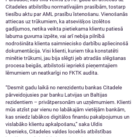
Citadeles atbilstību normatīvajām prasībām, tostarp
tiesību aktu par AML prasību īstenošanu. Vienošanās
attiecas uz trūkumiem, ka atsevišķos izolētos
gadījumos, netika veikta pietiekama klientu patiesā
labuma guvuma izpēte, vai arī nebija pilnībā
nodrošināta klienta saimniecisko darbību apliecinošā
dokumentācija. Visi klienti, kuriem tika konstatēti
minētie trūkumi, jau bija slēgti jeb atradās slēgšanas
procesa beigās, atbilstoši iepriekš pieņemtajiem
lēmumiem un neatkarīgi no FKTK audita.
“Desmit gadu laikā no nerezidentu bankas Citadele
pārveidojusies par banku Latvijas un Baltijas
rezidentiem – privātpersonām un uzņēmumiem. Klienti
mūs atzīst par vienu no labākajām vietējām bankām,
kas sniedz labākos digitālos finanšu pakalpojumus un
vislabāko klientu apkalpošanu,” saka Uldis
Upenieks, Citadeles valdes loceklis atbilstības