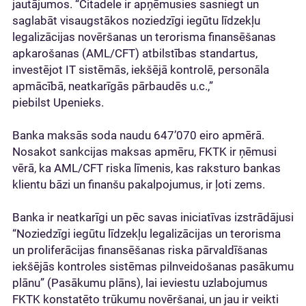
jautājumos. “Citadele ir apņēmusies sasniegt un
saglabāt visaugstākos noziedzīgi iegūtu līdzekļu
legalizācijas novēršanas un terorisma finansēšanas
apkarošanas (AML/CFT) atbilstības standartus,
investējot IT sistēmās, iekšējā kontrolē, personāla
apmācībā, neatkarīgās pārbaudēs u.c.,”
piebilst Upenieks.
Banka maksās soda naudu 647’070 eiro apmērā.
Nosakot sankcijas maksas apmēru, FKTK ir ņēmusi
vērā, ka AML/CFT riska līmenis, kas raksturo bankas
klientu bāzi un finanšu pakalpojumus, ir ļoti zems.
Banka ir neatkarīgi un pēc savas iniciatīvas izstrādājusi
“Noziedzīgi iegūtu līdzekļu legalizācijas un terorisma
un proliferācijas finansēšanas riska pārvaldīšanas
iekšējās kontroles sistēmas pilnveidošanas pasākumu
plānu” (Pasākumu plāns), lai ieviestu uzlabojumus
FKTK konstatēto trūkumu novēršanai, un jau ir veikti