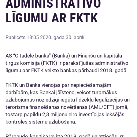
ADMINISTRATĪVO
LĪGUMU AR FKTK
Publicēts
18:05 2020. gada 30. aprīlī
AS “Citadele banka” (Banka) un Finanšu un kapitāla
tirgus komisija (FKTK) ir parakstījušas administratīvo
līgumu par FKTK veikto bankas pārbaudi 2018. gadā.
FKTK un Banka vienojas par nepieciešamajām
darbībām, kas Bankai jāīsteno, veicot turpmākus
uzlabojumus noziedzīgi iegūtu līdzekļu legalizācijas un
terorisma finansēšanas novēršanas (AML/CFT) jomā,
tostarp papildu 2,3 miljonu eiro investīcijas iekšējās
kontroles sistēmu uzlabošanā.
Pārbaude, kas tika veikta 2018. gadā un attiecās uz