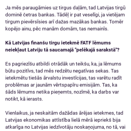
Ja mēs paraugāmies uz tirgus daļām, tad Latvijas tirgū
dominē četras bankas. Tādēļ ir pat veselīgi, ja vietējam
tirgum pievērsīsies arī dažas mazākas bankas. Tomēr
kopējo ainu, pēc manām domām, tas nemainīs.
Kā Latvijas finanšu tirgu ietekmē FATF lēmums
neiekļaut Latviju tā saucamajā "pelēkajā sarakstā"?
Es pagriezīšu atbildi otrādāk un teikšu, ka, ja lēmums
būtu pozitīvs, tad mēs redzētu negatīvas sekas. Tas
ietekmētu tiešās ārvalstu investīcijas, tas varētu radīt
problēmas ar jaunām vērtspapīru emisijām. Tas, ka
šāds lēmums netika pieņemts, nozīmē, ka darbs var
notikt, kā ierasts.
Vienlaikus, ja neskaitām dažādas ārējas ietekmes, tad
Latvijas ekonomikas attīstība lielā mērā iepriekš bija
atkarīga no Latvijas iedzīvotāju noskaņojuma, no tā, vai