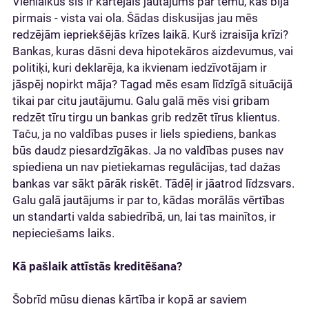
Vienlaikus šis ir kārtējais jautājums par tēmu, kas bija
pirmais - vista vai ola. Šādas diskusijas jau mēs
redzējām iepriekšējās krīzes laikā. Kurš izraisīja krīzi?
Bankas, kuras dāsni deva hipotekāros aizdevumus, vai
politiķi, kuri deklarēja, ka ikvienam iedzīvotājam ir
jāspēj nopirkt māja? Tagad mēs esam līdzīgā situācijā
tikai par citu jautājumu. Galu galā mēs visi gribam
redzēt tīru tirgu un bankas grib redzēt tīrus klientus.
Taču, ja no valdības puses ir liels spiediens, bankas
būs daudz piesardzīgākas. Ja no valdības puses nav
spiediena un nav pietiekamas regulācijas, tad dažas
bankas var sākt pārāk riskēt. Tādēļ ir jāatrod līdzsvars.
Galu galā jautājums ir par to, kādas morālās vērtības
un standarti valda sabiedrībā, un, lai tas mainītos, ir
nepieciešams laiks.
Kā pašlaik attīstās kreditēšana?
Šobrīd mūsu dienas kārtība ir kopā ar saviem