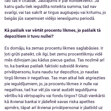
tad tas ir citādāk. Jautājums ir par konsekvenci. Ja
katru gadu tiek ieguldīta noteikta summa, tad nav
svarīgi, vai tas sakrīt ar tirgus augšupeju vai kritumu, jo
beigās jūs saņemsiet vidējo ienesīgumu periodā.
Kā pašlaik var vērtēt procentu likmes, jo pašlaik tā
depozītiem ir tuvu nullei?
Es domāju, ka zemas procentu likmes saglabāsies. Ir
ļoti grūti pateikt, cik ilgi, bet zemu procentlikmju vidē
mēs dzīvojam jau kādus piecus gadus. Tas nozīmē arī
to, ka bankas pašlaik faktiski subsidē ikvienu
privātpersonu, kura naudu tur depozītos, jo naudas
tirgū likmes ir negatīvas. Tas man atkal liek atgriezties
pie ieguldījumiem, jo, ja procentu likmes ir nulle vai
negatīvas, tad kur vēl jūs varat audzēt ieguldījuma
vērtību kā vērtspapīru vai fondu tirgos? Gluži vienkārši
kā ikvienai bankai ir jādefinē savas riska apetītes
apmērs, tāpat arī ikvienai privātpersonai ir jāatbild uz