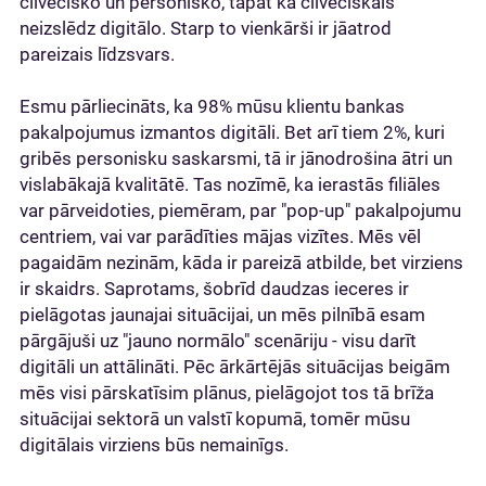
cilvēcisko un personisko, tāpat kā cilvēciskais
neizslēdz digitālo. Starp to vienkārši ir jāatrod
pareizais līdzsvars.
Esmu pārliecināts, ka 98% mūsu klientu bankas
pakalpojumus izmantos digitāli. Bet arī tiem 2%, kuri
gribēs personisku saskarsmi, tā ir jānodrošina ātri un
vislabākajā kvalitātē. Tas nozīmē, ka ierastās filiāles
var pārveidoties, piemēram, par "pop-up" pakalpojumu
centriem, vai var parādīties mājas vizītes. Mēs vēl
pagaidām nezinām, kāda ir pareizā atbilde, bet virziens
ir skaidrs. Saprotams, šobrīd daudzas ieceres ir
pielāgotas jaunajai situācijai, un mēs pilnībā esam
pārgājuši uz "jauno normālo" scenāriju - visu darīt
digitāli un attālināti. Pēc ārkārtējās situācijas beigām
mēs visi pārskatīsim plānus, pielāgojot tos tā brīža
situācijai sektorā un valstī kopumā, tomēr mūsu
digitālais virziens būs nemainīgs.