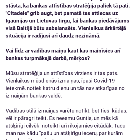
stāsta, ka bankas attīstības stratēģija paliek tā pati.
"Citadele" grib augt, bet pamatā tas attiecas uz
Igaunijas un Lietuvas tirgu, lai bankas piedāvājums
visā Baltijā būtu sabalansēts. Vienlaikus ārkārtējā
situācija ir radījusi arī daudz nezināmā.
Vai līdz ar vadības maiņu kaut kas mainīsies arī
bankas turpmākajā darbā, mērķos?
Mūsu stratēģija un attīstības virziens ir tas pats.
Vienlaikus mūsdienās izmaiņas, īpaši Covid-19
ietekmē, notiek katru dienu un tās nav atkarīgas no
izmaiņām bankas valdē.
Vadības stilā izmaiņas varētu notikt, bet tieši kādas,
vēl ir pāragri teikt. Es neesmu Guntis, un mēs kā
atšķirīgi cilvēki noteikti arī rīkojamies citādāk. Taču
man nav kādu īpašu un atšķirīgu ieceru, par kurām