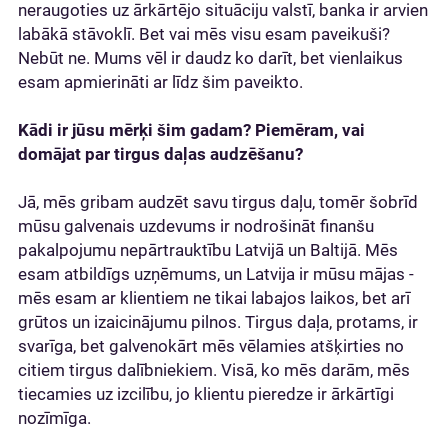
neraugoties uz ārkārtējo situāciju valstī, banka ir arvien
labākā stāvoklī. Bet vai mēs visu esam paveikuši?
Nebūt ne. Mums vēl ir daudz ko darīt, bet vienlaikus
esam apmierināti ar līdz šim paveikto.
Kādi ir jūsu mērķi šim gadam? Piemēram, vai
domājat par tirgus daļas audzēšanu?
Jā, mēs gribam audzēt savu tirgus daļu, tomēr šobrīd
mūsu galvenais uzdevums ir nodrošināt finanšu
pakalpojumu nepārtrauktību Latvijā un Baltijā. Mēs
esam atbildīgs uzņēmums, un Latvija ir mūsu mājas -
mēs esam ar klientiem ne tikai labajos laikos, bet arī
grūtos un izaicinājumu pilnos. Tirgus daļa, protams, ir
svarīga, bet galvenokārt mēs vēlamies atšķirties no
citiem tirgus dalībniekiem. Visā, ko mēs darām, mēs
tiecamies uz izcilību, jo klientu pieredze ir ārkārtīgi
nozīmīga.