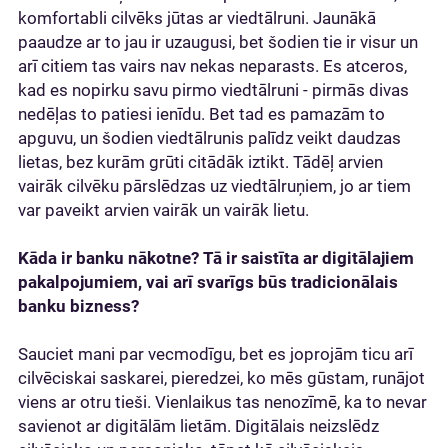
komfortabli cilvēks jūtas ar viedtālruni. Jaunākā
paaudze ar to jau ir uzaugusi, bet šodien tie ir visur un
arī citiem tas vairs nav nekas neparasts. Es atceros,
kad es nopirku savu pirmo viedtālruni - pirmās divas
nedēļas to patiesi ienīdu. Bet tad es pamazām to
apguvu, un šodien viedtālrunis palīdz veikt daudzas
lietas, bez kurām grūti citādāk iztikt. Tādēļ arvien
vairāk cilvēku pārslēdzas uz viedtālruņiem, jo ar tiem
var paveikt arvien vairāk un vairāk lietu.
Kāda ir banku nākotne? Tā ir saistīta ar digitālajiem
pakalpojumiem, vai arī svarīgs būs tradicionālais
banku bizness?
Sauciet mani par vecmodīgu, bet es joprojām ticu arī
cilvēciskai saskarei, pieredzei, ko mēs gūstam, runājot
viens ar otru tieši. Vienlaikus tas nenozīmē, ka to nevar
savienot ar digitālām lietām. Digitālais neizslēdz