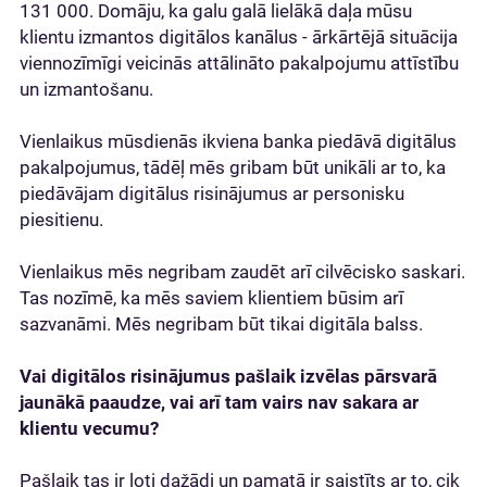
131 000. Domāju, ka galu galā lielākā daļa mūsu
klientu izmantos digitālos kanālus - ārkārtējā situācija
viennozīmīgi veicinās attālināto pakalpojumu attīstību
un izmantošanu.
Vienlaikus mūsdienās ikviena banka piedāvā digitālus
pakalpojumus, tādēļ mēs gribam būt unikāli ar to, ka
piedāvājam digitālus risinājumus ar personisku
piesitienu.
Vienlaikus mēs negribam zaudēt arī cilvēcisko saskari.
Tas nozīmē, ka mēs saviem klientiem būsim arī
sazvanāmi. Mēs negribam būt tikai digitāla balss.
Vai digitālos risinājumus pašlaik izvēlas pārsvarā
jaunākā paaudze, vai arī tam vairs nav sakara ar
klientu vecumu?
Pašlaik tas ir ļoti dažādi un pamatā ir saistīts ar to, cik