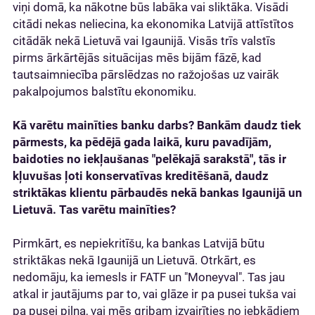
viņi domā, ka nākotne būs labāka vai sliktāka. Visādi
citādi nekas neliecina, ka ekonomika Latvijā attīstītos
citādāk nekā Lietuvā vai Igaunijā. Visās trīs valstīs
pirms ārkārtējās situācijas mēs bijām fāzē, kad
tautsaimniecība pārslēdzas no ražojošas uz vairāk
pakalpojumos balstītu ekonomiku.
Kā varētu mainīties banku darbs? Bankām daudz tiek
pārmests, ka pēdējā gada laikā, kuru pavadījām,
baidoties no iekļaušanas "pelēkajā sarakstā", tās ir
kļuvušas ļoti konservatīvas kreditēšanā, daudz
striktākas klientu pārbaudēs nekā bankas Igaunijā un
Lietuvā. Tas varētu mainīties?
Pirmkārt, es nepiekritīšu, ka bankas Latvijā būtu
striktākas nekā Igaunijā un Lietuvā. Otrkārt, es
nedomāju, ka iemesls ir FATF un "Moneyval". Tas jau
atkal ir jautājums par to, vai glāze ir pa pusei tukša vai
pa pusei pilna, vai mēs gribam izvairīties no jebkādiem