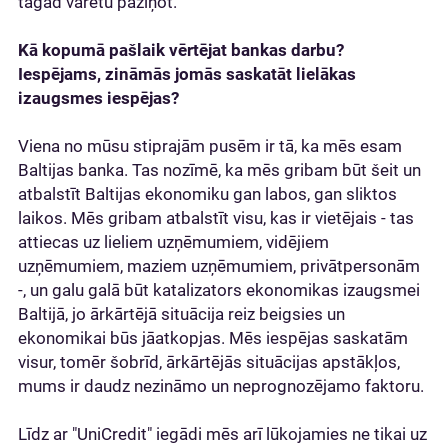
tagad varētu paziņot.
Kā kopumā pašlaik vērtējat bankas darbu?
Iespējams, zināmās jomās saskatāt lielākas
izaugsmes iespējas?
Viena no mūsu stiprajām pusēm ir tā, ka mēs esam
Baltijas banka. Tas nozīmē, ka mēs gribam būt šeit un
atbalstīt Baltijas ekonomiku gan labos, gan sliktos
laikos. Mēs gribam atbalstīt visu, kas ir vietējais - tas
attiecas uz lieliem uzņēmumiem, vidējiem
uzņēmumiem, maziem uzņēmumiem, privātpersonām
-, un galu galā būt katalizators ekonomikas izaugsmei
Baltijā, jo ārkārtējā situācija reiz beigsies un
ekonomikai būs jāatkopjas. Mēs iespējas saskatām
visur, tomēr šobrīd, ārkārtējās situācijas apstākļos,
mums ir daudz nezināmo un neprognozējamo faktoru.
Līdz ar "UniCredit" iegādi mēs arī lūkojamies ne tikai uz