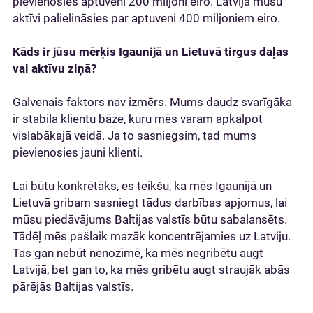
pievienosies aptuveni 200 miljoni eiro. Latvijā mūsu
aktīvi palielināsies par aptuveni 400 miljoniem eiro.
Kāds ir jūsu mērķis Igaunijā un Lietuvā tirgus daļas
vai aktīvu ziņā?
Galvenais faktors nav izmērs. Mums daudz svarīgāka
ir stabila klientu bāze, kuru mēs varam apkalpot
vislabākajā veidā. Ja to sasniegsim, tad mums
pievienosies jauni klienti.
Lai būtu konkrētāks, es teikšu, ka mēs Igaunijā un
Lietuvā gribam sasniegt tādus darbības apjomus, lai
mūsu piedāvājums Baltijas valstīs būtu sabalansēts.
Tādēļ mēs pašlaik mazāk koncentrējamies uz Latviju.
Tas gan nebūt nenozīmē, ka mēs negribētu augt
Latvijā, bet gan to, ka mēs gribētu augt straujāk abās
pārējās Baltijas valstīs.