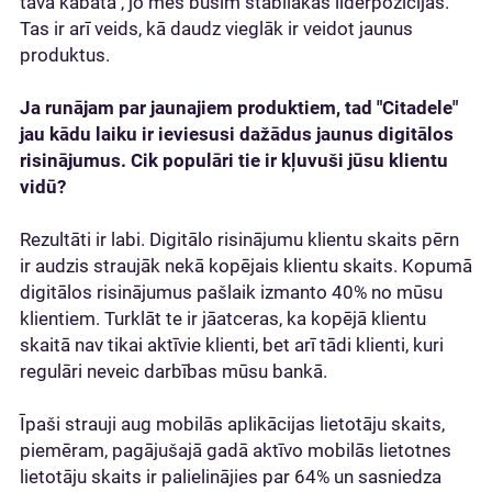
tavā kabatā", jo mēs būsim stabilākās līderpozīcijās.
Tas ir arī veids, kā daudz vieglāk ir veidot jaunus
produktus.
Ja runājam par jaunajiem produktiem, tad "Citadele"
jau kādu laiku ir ieviesusi dažādus jaunus digitālos
risinājumus. Cik populāri tie ir kļuvuši jūsu klientu
vidū?
Rezultāti ir labi. Digitālo risinājumu klientu skaits pērn
ir audzis straujāk nekā kopējais klientu skaits. Kopumā
digitālos risinājumus pašlaik izmanto 40% no mūsu
klientiem. Turklāt te ir jāatceras, ka kopējā klientu
skaitā nav tikai aktīvie klienti, bet arī tādi klienti, kuri
regulāri neveic darbības mūsu bankā.
Īpaši strauji aug mobilās aplikācijas lietotāju skaits,
piemēram, pagājušajā gadā aktīvo mobilās lietotnes
lietotāju skaits ir palielinājies par 64% un sasniedza