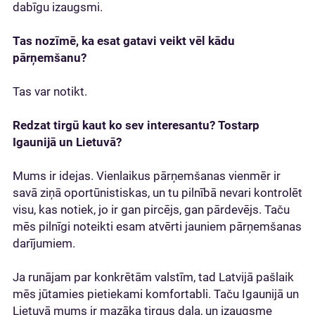
dabīgu izaugsmi.
Tas nozīmē, ka esat gatavi veikt vēl kādu
pārņemšanu?
Tas var notikt.
Redzat tirgū kaut ko sev interesantu? Tostarp
Igaunijā un Lietuvā?
Mums ir idejas. Vienlaikus pārņemšanas vienmēr ir
savā ziņā oportūnistiskas, un tu pilnībā nevari kontrolēt
visu, kas notiek, jo ir gan pircējs, gan pārdevējs. Taču
mēs pilnīgi noteikti esam atvērti jauniem pārņemšanas
darījumiem.
Ja runājam par konkrētām valstīm, tad Latvijā pašlaik
mēs jūtamies pietiekami komfortabli. Taču Igaunijā un
Lietuvā mums ir mazāka tirgus daļa, un izaugsme