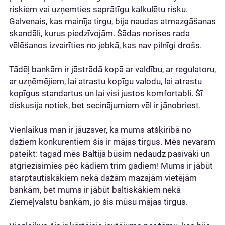
riskiem vai uzņemties saprātīgu kalkulētu risku.
Galvenais, kas mainīja tirgu, bija naudas atmazgāšanas
skandāli, kurus piedzīvojām. Šādas norises rada
vēlēšanos izvairīties no jebkā, kas nav pilnīgi drošs.
Tādēļ bankām ir jāstrādā kopā ar valdību, ar regulatoru,
ar uzņēmējiem, lai atrastu kopīgu valodu, lai atrastu
kopīgus standartus un lai visi justos komfortabli. Šī
diskusija notiek, bet secinājumiem vēl ir jānobriest.
Vienlaikus man ir jāuzsver, ka mums atšķirībā no
dažiem konkurentiem šis ir mājas tirgus. Mēs nevaram
pateikt: tagad mēs Baltijā būsim nedaudz pasīvāki un
atgriezīsimies pēc kādiem trim gadiem! Mums ir jābūt
starptautiskākiem nekā dažām mazajām vietējām
bankām, bet mums ir jābūt baltiskākiem nekā
Ziemeļvalstu bankām, jo šis mūsu mājas tirgus.