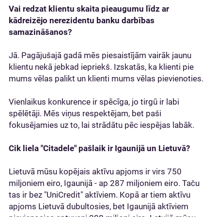
Vai redzat klientu skaita pieaugumu līdz ar
kādreizējo nerezidentu banku darbības
samazināšanos?
Jā. Pagājušajā gadā mēs piesaistījām vairāk jaunu
klientu nekā jebkad iepriekš. Izskatās, ka klienti pie
mums vēlas palikt un klienti mums vēlas pievienoties.
Vienlaikus konkurence ir spēcīga, jo tirgū ir labi
spēlētāji. Mēs viņus respektējam, bet paši
fokusējamies uz to, lai strādātu pēc iespējas labāk.
Cik liela "Citadele" pašlaik ir Igaunijā un Lietuvā?
Lietuvā mūsu kopējais aktīvu apjoms ir virs 750
miljoniem eiro, Igaunijā - ap 287 miljoniem eiro. Taču
tas ir bez "UniCredit" aktīviem. Kopā ar tiem aktīvu
apjoms Lietuvā dubultosies, bet Igaunijā aktīviem