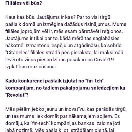
Filiāles vēl būs?
Kaut kas būs. Jautājums ir kas? Par to visi tirgū
pašlaik domā un izmēģina dažādus risinājumus. Mums
filiāles joprojām vēl ir, mēs esam pārstāvēti reģionos.
Jautājums ir tikai par to, kādā mērā tas saglabāsies
nākotnē. Izmantošu iespēju un atgādināšu, ka šobrīd
"Citadeles" filiāles strādā pēc pieraksta, lai maksimāli
ievērotu visus piesardzības pasākumus Covid-19
izplatības mazināšanai.
Kādu konkurenci pašlaik izjūtat no "fin-teh"
kompānijām, no tādiem pakalpojumu sniedzējiem kā
"Revolut"?
Mēs pētām jebko jaunu un inovatīvu, kas parādās tirgū,
un tas mums liek domāt par nākamajiem soļiem. Es
domāju, ka "fin-tech" kompānijas bankas izaicina ļoti
labā nozīmē. Mēs pašlaik ļoti strādājam pie tā, lai