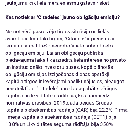
jautājumu, cik lielā mērā es esmu gatavs riskēt.
Kas notiek ar "Citadeles" jauno obligāciju emisiju?
Ņemot vērā pašreizējo tirgus situāciju un lielās
svārstības kapitāla tirgos, "Citadele" ir pieņēmusi
lēmumu atcelt trešo nenodrošināto subordinēto
obligāciju emisiju. Lai arī obligāciju publiskā
piedāvājuma laikā tika izrādīta liela interese no privāto
un institucionālo investoru puses, kopš plānotās
obligāciju emisijas izziņošanas dienas apstākļi
kapitāla tirgos ir ievērojami pasliktinājušies, pieaugot
nenoteiktībai. "Citadele" paredz saglabāt spēcīgus
kapitāla un likviditātes rādītājus, kas pārsniedz
normatīvās prasības. 2019.gada beigās Grupas
kapitāla pietiekamības rādītājs (CAR) bija 22,2%, Pirmā
līmeņa kapitāla pietiekamības rādītājs (CET1) bija
18,8% un Likviditātes seguma rādītājs bija 358%.