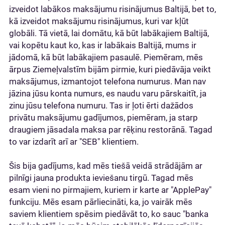
izveidot labākos maksājumu risinājumus Baltijā, bet to,
kā izveidot maksājumu risinājumus, kuri var kļūt
globāli. Tā vietā, lai domātu, kā būt labākajiem Baltijā,
vai kopētu kaut ko, kas ir labākais Baltijā, mums ir
jādomā, kā būt labākajiem pasaulē. Piemēram, mēs
ārpus Ziemeļvalstīm bijām pirmie, kuri piedāvāja veikt
maksājumus, izmantojot telefona numurus. Man nav
jāzina jūsu konta numurs, es naudu varu pārskaitīt, ja
zinu jūsu telefona numuru. Tas ir ļoti ērti dažādos
privātu maksājumu gadījumos, piemēram, ja starp
draugiem jāsadala maksa par rēķinu restorānā. Tagad
to var izdarīt arī ar "SEB" klientiem.
Šis bija gadījums, kad mēs tiešā veidā strādājām ar
pilnīgi jauna produkta ieviešanu tirgū. Tagad mēs
esam vieni no pirmajiem, kuriem ir karte ar "ApplePay"
funkciju. Mēs esam pārliecināti, ka, jo vairāk mēs
saviem klientiem spēsim piedāvāt to, ko sauc "banka