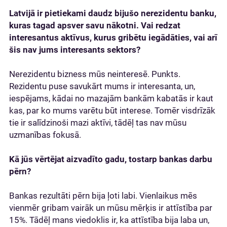
Latvijā ir pietiekami daudz bijušo nerezidentu banku,
kuras tagad apsver savu nākotni. Vai redzat
interesantus aktīvus, kurus gribētu iegādāties, vai arī
šis nav jums interesants sektors?
Nerezidentu bizness mūs neinteresē. Punkts.
Rezidentu puse savukārt mums ir interesanta, un,
iespējams, kādai no mazajām bankām kabatās ir kaut
kas, par ko mums varētu būt interese. Tomēr visdrīzāk
tie ir salīdzinoši mazi aktīvi, tādēļ tas nav mūsu
uzmanības fokusā.
Kā jūs vērtējat aizvadīto gadu, tostarp bankas darbu
pērn?
Bankas rezultāti pērn bija ļoti labi. Vienlaikus mēs
vienmēr gribam vairāk un mūsu mērķis ir attīstība par
15%. Tādēļ mans viedoklis ir, ka attīstība bija laba un,