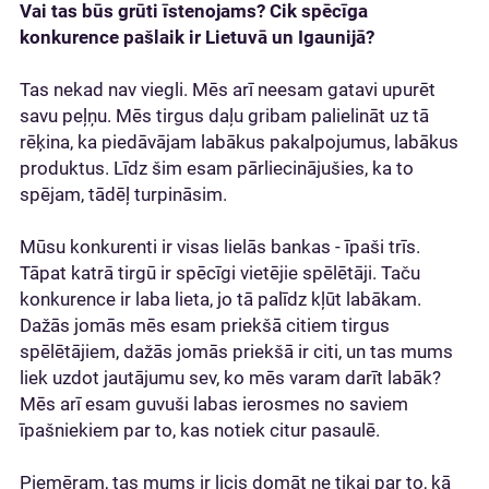
Vai tas būs grūti īstenojams? Cik spēcīga
konkurence pašlaik ir Lietuvā un Igaunijā?
Tas nekad nav viegli. Mēs arī neesam gatavi upurēt
savu peļņu. Mēs tirgus daļu gribam palielināt uz tā
rēķina, ka piedāvājam labākus pakalpojumus, labākus
produktus. Līdz šim esam pārliecinājušies, ka to
spējam, tādēļ turpināsim.
Mūsu konkurenti ir visas lielās bankas - īpaši trīs.
Tāpat katrā tirgū ir spēcīgi vietējie spēlētāji. Taču
konkurence ir laba lieta, jo tā palīdz kļūt labākam.
Dažās jomās mēs esam priekšā citiem tirgus
spēlētājiem, dažās jomās priekšā ir citi, un tas mums
liek uzdot jautājumu sev, ko mēs varam darīt labāk?
Mēs arī esam guvuši labas ierosmes no saviem
īpašniekiem par to, kas notiek citur pasaulē.
Piemēram, tas mums ir licis domāt ne tikai par to, kā