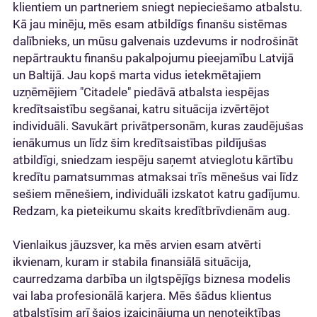
klientiem un partneriem sniegt nepieciešamo atbalstu.
Kā jau minēju, mēs esam atbildīgs finanšu sistēmas
dalībnieks, un mūsu galvenais uzdevums ir nodrošināt
nepārtrauktu finanšu pakalpojumu pieejamību Latvijā
un Baltijā. Jau kopš marta vidus ietekmētajiem
uzņēmējiem "Citadele" piedāvā atbalsta iespējas
kredītsaistību segšanai, katru situācija izvērtējot
individuāli. Savukārt privātpersonām, kuras zaudējušas
ienākumus un līdz šim kredītsaistības pildījušas
atbildīgi, sniedzam iespēju saņemt atvieglotu kārtību
kredītu pamatsummas atmaksai trīs mēnešus vai līdz
sešiem mēnešiem, individuāli izskatot katru gadījumu.
Redzam, ka pieteikumu skaits kredītbrīvdienām aug.
Vienlaikus jāuzsver, ka mēs arvien esam atvērti
ikvienam, kuram ir stabila finansiālā situācija,
caurredzama darbība un ilgtspējīgs biznesa modelis
vai laba profesionālā karjera. Mēs šādus klientus
atbalstīsim arī šajos izaicinājuma un nenoteiktības