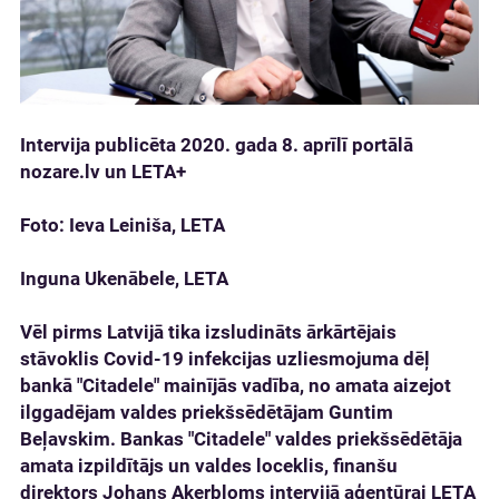
Intervija publicēta 2020. gada 8. aprīlī portālā
nozare.lv un LETA+
Foto: Ieva Leiniša, LETA
Inguna Ukenābele, LETA
Vēl pirms Latvijā tika izsludināts ārkārtējais
stāvoklis Covid-19 infekcijas uzliesmojuma dēļ
bankā "Citadele" mainījās vadība, no amata aizejot
ilggadējam valdes priekšsēdētājam Guntim
Beļavskim. Bankas "Citadele" valdes priekšsēdētāja
amata izpildītājs un valdes loceklis, finanšu
direktors Johans Akerbloms intervijā aģentūrai LETA