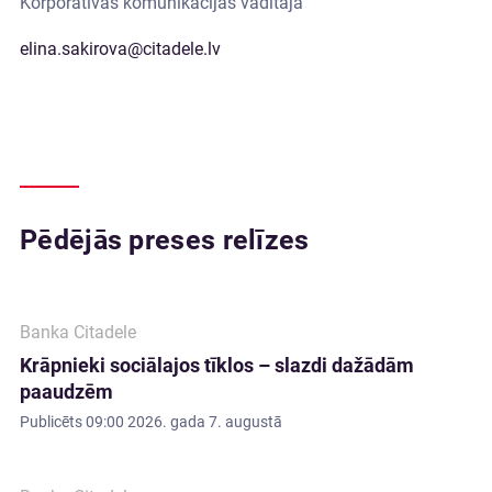
Korporatīvās komunikācijas vadītāja
elina.sakirova@citadele.lv
Pēdējās preses relīzes
Banka Citadele
Krāpnieki sociālajos tīklos – slazdi dažādām
paaudzēm
Publicēts
09:00 2026. gada 7. augustā