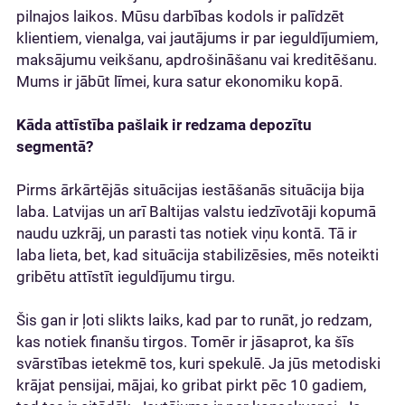
pilnajos laikos. Mūsu darbības kodols ir palīdzēt
klientiem, vienalga, vai jautājums ir par ieguldījumiem,
maksājumu veikšanu, apdrošināšanu vai kreditēšanu.
Mums ir jābūt līmei, kura satur ekonomiku kopā.
Kāda attīstība pašlaik ir redzama depozītu
segmentā?
Pirms ārkārtējās situācijas iestāšanās situācija bija
laba. Latvijas un arī Baltijas valstu iedzīvotāji kopumā
naudu uzkrāj, un parasti tas notiek viņu kontā. Tā ir
laba lieta, bet, kad situācija stabilizēsies, mēs noteikti
gribētu attīstīt ieguldījumu tirgu.
Šis gan ir ļoti slikts laiks, kad par to runāt, jo redzam,
kas notiek finanšu tirgos. Tomēr ir jāsaprot, ka šīs
svārstības ietekmē tos, kuri spekulē. Ja jūs metodiski
krājat pensijai, mājai, ko gribat pirkt pēc 10 gadiem,