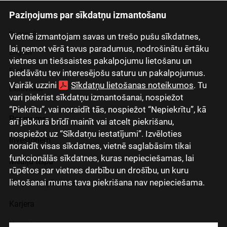
Paziņojums par sīkdatņu izmantošanu
Latviski
Русский
Vietnē izmantojam savas un trešo pušu sīkdatnes,
lai, ņemot vērā tavus paradumus, nodrošinātu ērtāku
English
vietnes un tiešsaistes pakalpojumu lietošanu un
Eesti
piedāvātu tev interesējošu saturu un pakalpojumus.
Vairāk uzzini
Sīkdatņu lietošanas noteikumos
. Tu
Lietuviškai
vari piekrist sīkdatņu izmantošanai, nospiežot
“Piekrītu”, vai noraidīt tās, nospiežot “Nepiekrītu”, kā
Par mums
arī jebkurā brīdī mainīt vai atcelt piekrišanu,
nospiežot uz “Sīkdatņu iestatījumi”. Izvēloties
Investoriem
noraidīt visas sīkdatnes, vietnē saglabāsim tikai
funkcionālās sīkdatnes, kuras nepieciešamas, lai
Mediju telpa
rūpētos par vietnes darbību un drošību, un kuru
lietošanai mums tava piekrišana nav nepieciešama.
Grupas uzņēmumi
Karjera
Kontakti