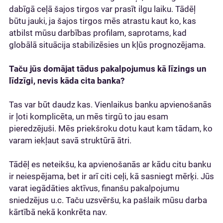
dabīgā ceļā šajos tirgos var prasīt ilgu laiku. Tādēļ
būtu jauki, ja šajos tirgos mēs atrastu kaut ko, kas
atbilst mūsu darbības profilam, saprotams, kad
globālā situācija stabilizēsies un kļūs prognozējama.
Taču jūs domājat tādus pakalpojumus kā līzings un
līdzīgi, nevis kāda cita banka?
Tas var būt daudz kas. Vienlaikus banku apvienošanās
ir ļoti komplicēta, un mēs tirgū to jau esam
pieredzējuši. Mēs priekšroku dotu kaut kam tādam, ko
varam iekļaut savā struktūrā ātri.
Tādēļ es neteikšu, ka apvienošanās ar kādu citu banku
ir neiespējama, bet ir arī citi ceļi, kā sasniegt mērķi. Jūs
varat iegādāties aktīvus, finanšu pakalpojumu
sniedzējus u.c. Taču uzsvēršu, ka pašlaik mūsu darba
kārtībā nekā konkrēta nav.