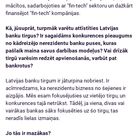
mācītos, sadarbojoties ar "fin-tech" sektoru un dažkārt
finansējot "fin-tech" kompānijas.
Kā, jūsuprāt, turpmāk varētu attīstīties Latvijas
banku tirgus? Ir sagaidāms konkurences pieaugums
no kādreizējo nerezidentu banku puses, kuras
pašlaik maina savus darbības modeļus? Vai drīzāk
tirgū varēsim redzēt apvienošanās, varbūt pat
bankrotus?
Latvijas banku tirgum ir jāturpina nobriest. Ir
acīmredzams, ka nerezidentu bizness no šejienes ir
aizgājis. Mēs esam fokusējušies uz vietējo tirgu, un
konkurences tajā netrūkst. Tādēļ, ja viena, divas vai
vairākas bankas sāks fokusēties uz šo tirgu, tas
neradīs lielas izmaiņas.
Jo tās ir mazākas?