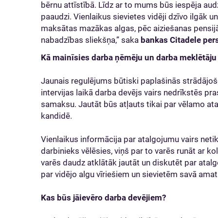
bērnu attīstībā. Līdz ar to mums būs iespēja au
paaudzi. Vienlaikus sievietes vidēji dzīvo ilgāk u
maksātas mazākas algas, pēc aiziešanas pensijā
nabadzības sliekšņa,” saka
bankas Citadele pers
Kā mainīsies darba ņēmēju un darba meklētāju 
Jaunais regulējums būtiski paplašinās strādājoš
intervijas laikā darba devējs vairs nedrīkstēs pr
samaksu. Jautāt būs atļauts tikai par vēlamo a
kandidē.
Vienlaikus informācija par atalgojumu vairs netik
darbinieks vēlēsies, viņš par to varēs runāt ar ko
varēs daudz atklātāk jautāt un diskutēt par atal
par vidējo algu vīriešiem un sievietēm savā amat
Kas būs jāievēro darba devējiem?