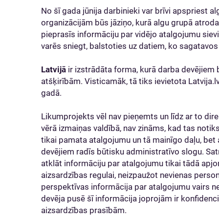
No šī gada jūnija darbinieki var brīvi apspriest 
organizācijām būs jāziņo, kurā algu grupā atroda
pieprasīs informāciju par vidējo atalgojumu sievi
varēs sniegt, balstoties uz datiem, ko sagatavo
Latvijā
ir izstrādāta forma, kurā darba devējiem
atšķirībām. Visticamāk, tā tiks ievietota Latvija.l
gadā.
Likumprojekts vēl nav pieņemts un līdz ar to dir
vērā izmaiņas valdībā, nav zināms, kad tas notiks
tikai pamata atalgojumu un tā mainīgo daļu, bet
devējiem radīs būtisku administratīvo slogu. Sat
atklāt informāciju par atalgojumu tikai tādā apjom
aizsardzības regulai, neizpaužot nevienas person
perspektīvas informācija par atalgojumu vairs ne
devēja pusē šī informācija joprojām ir konfidenci
aizsardzības prasībām.