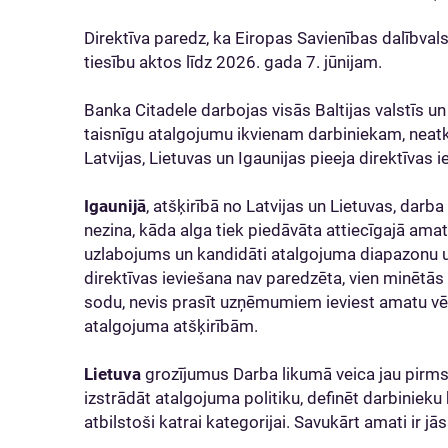
Direktīva paredz, ka Eiropas Savienības dalībva
tiesību aktos līdz 2026. gada 7. jūnijam.
Banka Citadele darbojas visās Baltijas valstīs un 
taisnīgu atalgojumu ikvienam darbiniekam, neatk
Latvijas, Lietuvas un Igaunijas pieeja direktīvas i
Igaunijā
, atšķirībā no Latvijas un Lietuvas, darba
nezina, kāda alga tiek piedāvāta attiecīgajā am
uzlabojums un kandidāti atalgojuma diapazonu uz
direktīvas ieviešana nav paredzēta, vien minētās 
sodu, nevis prasīt uzņēmumiem ieviest amatu v
atalgojuma atšķirībām.
Lietuva
grozījumus Darba likumā veica jau pirm
izstrādāt atalgojuma politiku, definēt darbiniek
atbilstoši katrai kategorijai. Savukārt amati ir j