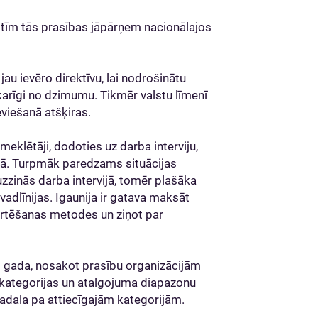
lstīm tās prasības jāpārņem nacionālajos
jau ievēro direktīvu, lai nodrošinātu
arīgi no dzimumu. Tikmēr valstu līmenī
eviešanā atšķiras.
 meklētāji, dodoties uz darba interviju,
atā. Turpmāk paredzams situācijas
zinās darba intervijā, tomēr plašāka
vadlīnijas. Igaunija ir gatava maksāt
ērtēšanas metodes un ziņot par
s gada, nosakot prasību organizācijām
u kategorijas un atalgojuma diapazonu
āsadala pa attiecīgajām kategorijām.