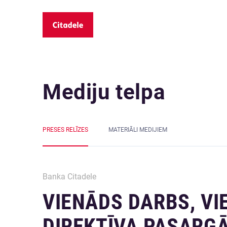
Mediju telpa
PRESES RELĪZES
MATERIĀLI MEDIJIEM
Banka Citadele
VIENĀDS DARBS, VI
DIREKTĪVA PASARGĀ