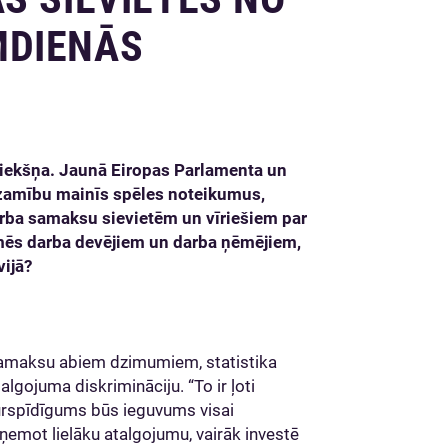
MDIENĀS
liekšņa. Jaunā Eiropas Parlamenta un
zamību mainīs spēles noteikumus,
ba samaksu sievietēm un vīriešiem par
īmēs darba devējiem un darba ņēmējiem,
vijā?
a samaksu abiem dzimumiem, statistika
talgojuma diskrimināciju. “To ir ļoti
aurspīdīgums būs ieguvums visai
saņemot lielāku atalgojumu, vairāk investē