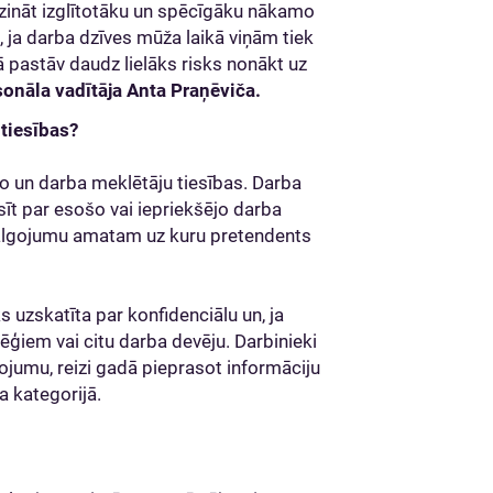
dzināt izglītotāku un spēcīgāku nākamo
n, ja darba dzīves mūža laikā viņām tiek
 pastāv daudz lielāks risks nonākt uz
onāla vadītāja Anta Praņēviča.
tiesības?
o un darba meklētāju tiesības. Darba
asīt par esošo vai iepriekšējo darba
talgojumu amatam uz kuru pretendents
s uzskatīta par konfidenciālu un, ja
lēģiem vai citu darba devēju. Darbinieki
gojumu, reizi gadā pieprasot informāciju
a kategorijā.