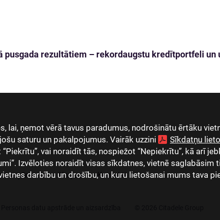
 pusgada rezultātiem – rekordaugstu kredītportfeli un u
, lai, ņemot vērā tavus paradumus, nodrošinātu ērtāku vietn
jošu saturu un pakalpojumus. Vairāk uzzini
Sīkdatņu lie
Piekrītu”, vai noraidīt tās, nospiežot “Nepiekrītu”, kā arī jeb
umi”. Izvēloties noraidīt visas sīkdatnes, vietnē saglabāsim 
vietnes darbību un drošību, un kuru lietošanai mums tava pi
as uzņēmumi
Karjera
Kontakti
Personas datu apstrāde un aizsardzība
© 2026 Citadele Group