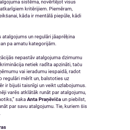
algojuma sistēma, novērtējot visus
tkarīgiem kritērijiem. Piemēram,
kšanai, kāda ir mentālā piepūle, kādi
s atalgojums un regulāri jāaprēķina
an pa amatu kategorijām.
nizācijās nepastāv atalgojuma dzimumu
skriminācija netiek radīta apzināti, taču
ieņēmumu vai ieradumu iespaidā, radot
 regulāri mērīt un, balstoties uz
 ir bijuši taisnīgi un veikt uzlabojumus.
ēji varēs atklātāk runāt par atalgojumu,
notiks,” saka
Anta Praņēviča
un piebilst,
nāt par savu atalgojumu. Tie, kuriem šis
.
ras