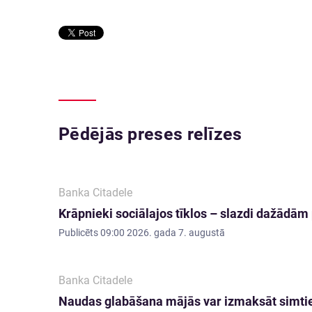
Pēdējās preses relīzes
Banka Citadele
Krāpnieki sociālajos tīklos – slazdi dažādā
Publicēts
09:00 2026. gada 7. augustā
Banka Citadele
Naudas glabāšana mājās var izmaksāt simti