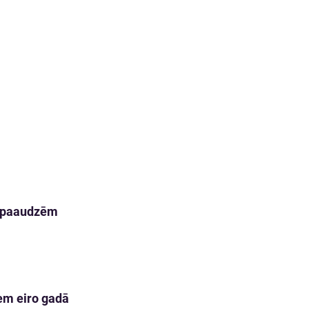
m paaudzēm
em eiro gadā