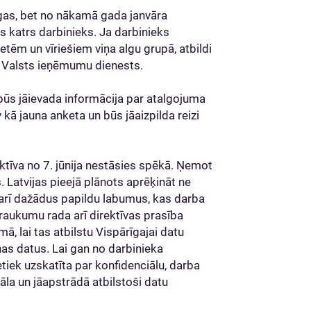
algas, bet no nākamā gada janvāra
s katrs darbinieks. Ja darbinieks
etēm un vīriešiem viņa algu grupā, atbildi
s Valsts ieņēmumu dienests.
 būs jāievada informācija par atalgojuma
v kā jauna anketa un būs jāaizpilda reizi
ektīva no 7. jūnija nestāsies spēkā. Ņemot
. Latvijas pieejā plānots aprēķināt ne
 arī dažādus papildu labumus, kas darba
raukumu rada arī direktīvas prasība
ā, lai tas atbilstu Vispārīgajai datu
as datus. Lai gan no darbinieka
tiek uzskatīta par konfidenciālu, darba
āla un jāapstrādā atbilstoši datu