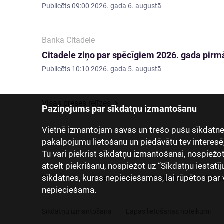
Publicēts
09:00 2026. gada 6. augustā
Banka Citadele
Citadele ziņo par spēcīgiem 2026. gada pirmā
Publicēts
10:10 2026. gada 5. augustā
Visas preses relīzes
Paziņojums par sīkdatņu izmantošanu
Vietnē izmantojam savas un trešo pušu sīkdatnes
pakalpojumu lietošanu un piedāvātu tev interesē
Tu vari piekrist sīkdatņu izmantošanai, nospiežot “
atcelt piekrišanu, nospiežot uz “Sīkdatņu iestatīj
sīkdatnes, kuras nepieciešamas, lai rūpētos par 
Par mums
Investoriem
Mediju telpa
Grup
nepieciešama.
Sīkdatņu izmantošana
Lapas lietošanas noteikumi