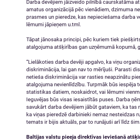
Darba devējiem jāizveido pilnībā caurskatāma at
amatus organizācijā pēc vienādiem, dzimuma nea
prasmes un pieredze, kas nepieciešama darba vei
lēmumi jāpieņem u.tml.
Tāpat jānosaka principi, pēc kuriem tiek piešķirt
atalgojuma atšķirības gan uzņēmumā kopumā, g
“Lielākoties darba devēji apgalvo, ka viņu orga
diskriminācija, lai gan nav to mērījuši. Parasti di
netieša diskriminācija var rasties neapzinātu p
atalgojuma nevienlīdzību. Turpmāk būs iespēja to
statistikas datiem, noskaidrot, vai lēmumi vienmēr
Ieguvējas būs visas iesaistītās puses. Darba ņēm
savukārt darba devējiem jābūt gataviem, ka tas 
ka viņas pieredzē darbinieki nemaz nesteidzas ru
temats ir bijis aktuāls, par to runājuši arī līdz šim
Baltijas valstu pieeja direktīvas ieviešanā atšķi