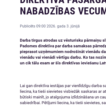
NABADZĪBAS VECU
Publicēts
09:00 2026. gada 3. jūnijā
Darba tirgus atrodas uz vēsturisku pārmaiņu s
Padomes direktīva par darba samaksas pārred
pieprasot uzņēmumiem nodrošināt vienādu dar
vienādu vai vienādi vērtīgu darbu. Ko tas noz
un cik tālu esam ar šīs direktīvas ieviešanu Lat
Lai gan direktīva iestājas par vienlīdzīgu darb
liecina, ka tieši sievietes visbiežāk saskaras ar a
būtiski mainīt, jo atalgojuma izlīdzināšana un c
sabiedrībai. Pētījumi liecina, ka tieši sievietes, 