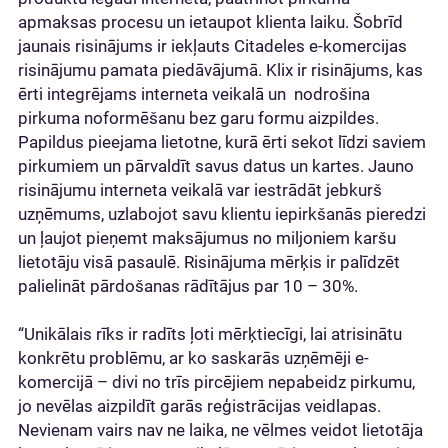
apmaksas procesu un ietaupot klienta laiku. Šobrīd
jaunais risinājums ir iekļauts Citadeles e-komercijas
risinājumu pamata piedāvājumā. Klix ir risinājums, kas
ērti integrējams interneta veikalā un nodrošina
pirkuma noformēšanu bez garu formu aizpildes.
Papildus pieejama lietotne, kurā ērti sekot līdzi saviem
pirkumiem un pārvaldīt savus datus un kartes. Jauno
risinājumu interneta veikalā var iestrādāt jebkurš
uzņēmums, uzlabojot savu klientu iepirkšanās pieredzi
un ļaujot pieņemt maksājumus no miljoniem karšu
lietotāju visā pasaulē. Risinājuma mērķis ir palīdzēt
palielināt pārdošanas rādītājus par 10 – 30%.
“Unikālais rīks ir radīts ļoti mērķtiecīgi, lai atrisinātu
konkrētu problēmu, ar ko saskarās uzņēmēji e-
komercijā – divi no trīs pircējiem nepabeidz pirkumu,
jo nevēlas aizpildīt garās reģistrācijas veidlapas.
Nevienam vairs nav ne laika, ne vēlmes veidot lietotāja