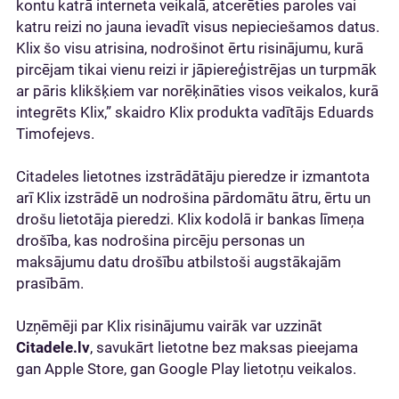
kontu katrā interneta veikalā, atcerēties paroles vai
katru reizi no jauna ievadīt visus nepieciešamos datus.
Klix šo visu atrisina, nodrošinot ērtu risinājumu, kurā
pircējam tikai vienu reizi ir jāpiereģistrējas un turpmāk
ar pāris klikšķiem var norēķināties visos veikalos, kurā
integrēts Klix,” skaidro Klix produkta vadītājs Eduards
Timofejevs.
Citadeles lietotnes izstrādātāju pieredze ir izmantota
arī Klix izstrādē un nodrošina pārdomātu ātru, ērtu un
drošu lietotāja pieredzi. Klix kodolā ir bankas līmeņa
drošība, kas nodrošina pircēju personas un
maksājumu datu drošību atbilstoši augstākajām
prasībām.
Uzņēmēji par Klix risinājumu vairāk var uzzināt
Citadele.lv
, savukārt lietotne bez maksas pieejama
gan Apple Store, gan Google Play lietotņu veikalos.