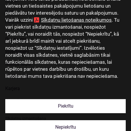
English
vietnes un tiešsaistes pakalpojumu lietošanu un
Eesti
piedāvātu tev interesējošu saturu un pakalpojumus.
Vairāk uzzini
Sīkdatņu lietošanas noteikumos
. Tu
Lietuviškai
vari piekrist sīkdatņu izmantošanai, nospiežot
“Piekrītu”, vai noraidīt tās, nospiežot “Nepiekrītu”, kā
Par mums
arī jebkurā brīdī mainīt vai atcelt piekrišanu,
nospiežot uz “Sīkdatņu iestatījumi”. Izvēloties
Investoriem
noraidīt visas sīkdatnes, vietnē saglabāsim tikai
funkcionālās sīkdatnes, kuras nepieciešamas, lai
Mediju telpa
rūpētos par vietnes darbību un drošību, un kuru
lietošanai mums tava piekrišana nav nepieciešama.
Grupas uzņēmumi
Karjera
Kontakti
Piekrītu
Sīkdatņu izmantošana
Nepiekrītu
Lapas lietošanas noteikumi