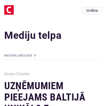
Izvēlne
Mediju telpa
MATERIĀLI MEDIJIEM
Banka Citadele
UZŅĒMUMIEM
PIEEJAMS BALTIJĀ