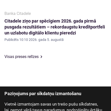
Banka Citadele
Citadele ziņo par spēcīgiem 2026. gada pirmā
pusgada rezultātiem – rekordaugstu kredītportfeli
un uzlabotu digitālo klientu pieredzi
Publicēts
10:10 2026. gada 5. augustā
Visas preses relīzes
Paziņojums par sīkdatņu izmantošanu
Latviski
Русский
Vietnē izmantojam savas un trešo pušu sīkdatnes,
lai, ņemot vērā tavus paradumus, nodrošinātu ērtāku