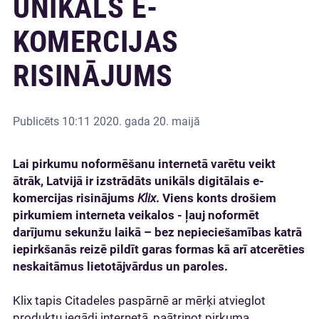
UNIKĀLS E-
KOMERCIJAS
RISINĀJUMS
Publicēts
10:11 2020. gada 20. maijā
Lai pirkumu noformēšanu internetā varētu veikt
ātrāk, Latvijā ir izstrādāts unikāls digitālais e-
komercijas risinājums
Klix
. Viens konts drošiem
pirkumiem interneta veikalos - ļauj noformēt
darījumu sekunžu laikā – bez nepieciešamības katrā
iepirkšanās reizē pildīt garas formas kā arī atcerēties
neskaitāmus lietotājvārdus un paroles.
Klix tapis Citadeles paspārnē ar mērķi atvieglot
produktu iegādi internetā, paātrinot pirkuma