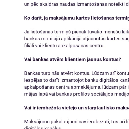
un pēc skaidras naudas izmantošanas noteikti d
Ko darīt, ja maksājumu kartes lietošanas term
Ja lietošanas termiņš pienāk tuvāko mēnešu laikā,
bankas mobilajā aplikācijā atjaunotās kartes saņ
filiāli vai klientu apkalpošanas centru.
Vai bankas atvērs klientiem jaunus kontus?
Bankas turpinās atvērt kontus. Lūdzam arī kont
iespējas to darīt izmantojot banku digitālos kanāl
apkalpošanas centra apmeklējuma, lūdzam pārliec
mājas lapā vai bankas profilos sociālajos medijo
Vai ir ierobežota vietējo un starptautisko mak
Maksājumu pakalpojumi nav ierobežoti, tos arī lū
digitālos kanālus.