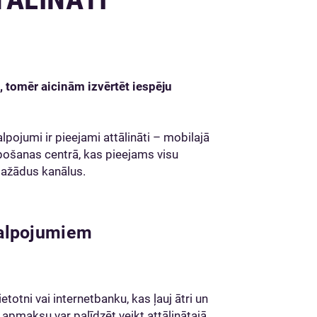
ā, tomēr aicinām izvērtēt iespēju
pojumi ir pieejami attālināti – mobilajā
alpošanas centrā, kas pieejams visu
dažādus kanālus.
kalpojumiem
otni vai internetbanku, kas ļauj ātri un
 apmaksu var palīdzēt veikt attālinātajā