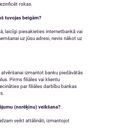
ezinficēt rokas.
iņš tuvojas beigām?
 laicīgi piesakieties internetbankā vai
emšanai uz jūsu adresi, nevis nākot uz
u atvēršanai izmantot banku piedāvātās
us. Pirms filiāles vai klientu
ināties par filiāles darbību bankas
s.
sājumu (norēķinu) veikšana?
dzam veikt attālināti, izmantojot