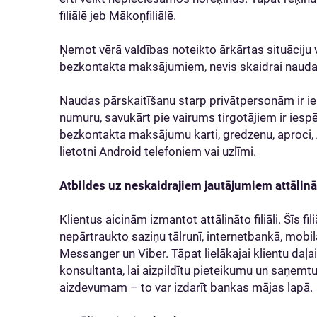
filiālē jeb Mākoņfiliālē.
Ņemot vērā valdības noteikto ārkārtas situāciju v
bezkontakta maksājumiem, nevis skaidrai nauda
Naudas pārskaitīšanu starp privātpersonām ir i
numuru, savukārt pie vairums tirgotājiem ir ies
bezkontakta maksājumu karti, gredzenu, aproci, 
lietotni Android telefoniem vai uzlīmi.
Atbildes uz neskaidrajiem jautājumiem attālinā
Klientus aicinām izmantot attālināto filiāli. Šīs f
nepārtraukto saziņu tālrunī, internetbankā, mobil
Messanger un Viber. Tāpat lielākajai klientu daļa
konsultanta, lai aizpildītu pieteikumu un saņe
aizdevumam – to var izdarīt bankas mājas lapā