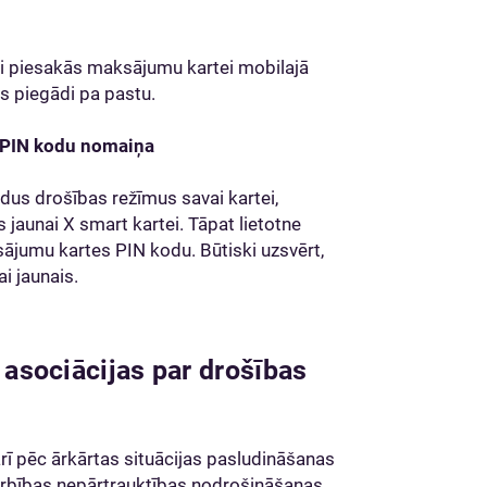
uri piesakās maksājumu kartei mobilajā
es piegādi pa pastu.
n PIN kodu nomaiņa
žādus drošības režīmus savai kartei,
s jaunai X smart kartei. Tāpat lietotne
ājumu kartes PIN kodu. Būtiski uzsvērt,
i jaunais.
 asociācijas par drošības
arī pēc ārkārtas situācijas pasludināšanas
arbības nepārtrauktības nodrošināšanas,