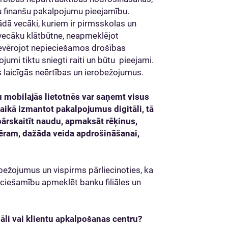
tu finanšu pakalpojumu pieejamību.
rādā vecāki, kuriem ir pirmsskolas un
ecāku klātbūtne, neapmeklējot
 ievērojot nepieciešamos drošības
jumi tiktu sniegti raiti un būtu pieejami.
šīs laicīgās neērtības un ierobežojumus.
 mobilajās lietotnēs var saņemt visus
aikā izmantot pakalpojumus digitāli, tā
pārskaitīt naudu, apmaksāt rēķinus,
ēram, dažāda veida apdrošināšanai,
obežojumus un vispirms pārliecinoties, ka
eciešamību apmeklēt banku filiāles un
iāli vai klientu apkalpošanas centru?