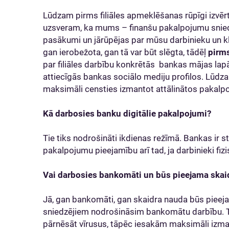
Lūdzam pirms filiāles apmeklēšanas rūpīgi izvērt
uzsveram, ka mums – finanšu pakalpojumu sniedzē
pasākumi un jārūpējas par mūsu darbinieku un kli
gan ierobežota, gan tā var būt slēgta, tādēļ
pirm
par filiāles darbību konkrētās bankas mājas lapā
attiecīgās bankas sociālo mediju profilos. Lūdzam
maksimāli censties izmantot attālinātos pakalp
Kā darbosies banku digitālie pakalpojumi?
Tie tiks nodrošināti ikdienas režīmā. Bankas ir s
pakalpojumu pieejamību arī tad, ja darbinieki fiz
Vai darbosies bankomāti un būs pieejama skai
Jā, gan bankomāti, gan skaidra nauda būs pieej
sniedzējiem nodrošināsim bankomātu darbību. T
pārnēsāt vīrusus, tāpēc iesakām maksimāli izm