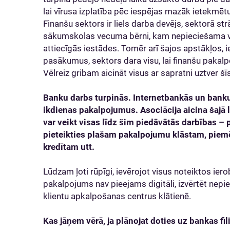
lai vīrusa izplatība pēc iespējas mazāk ietekmē
Finanšu sektors ir liels darba devējs, sektorā st
sākumskolas vecuma bērni, kam nepieciešama v
attiecīgās iestādes. Tomēr arī šajos apstākļos,
pasākumus, sektors dara visu, lai finanšu pakalpo
Vēlreiz gribam aicināt visus ar sapratni uztver 
Banku darbs turpinās. Internetbankās un banku
ikdienas pakalpojumus. Asociācija aicina šajā l
var veikt visas līdz šim piedāvātās darbības – 
pieteikties plašam pakalpojumu klāstam, piem
kredītam utt.
Lūdzam ļoti rūpīgi, ievērojot visus noteiktos ier
pakalpojums nav pieejams digitāli, izvērtēt nepi
klientu apkalpošanas centrus klātienē.
Kas jāņem vērā, ja plānojat doties uz bankas fil