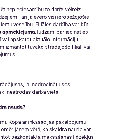
ēt nepieciešamību to darīt! Vēlreiz
jiem - arī jāievēro visi ierobežojošie
entu veselību. Filiāles darbība var būt
s apmeklējuma
, lūdzam, pārliecināties
 vai apskatot aktuālo informāciju
 izmantot tuvāko strādājošo filiāli vai
ojumus.
trādājušas, lai nodrošinātu šos
iski neatrodas darba vietā.
dra nauda?
ami. Kopā ar inkasācijas pakalpojumu
omēr jāņem vērā, ka skaidra nauda var
antot bezkontakta maksāšanas līdzekļus