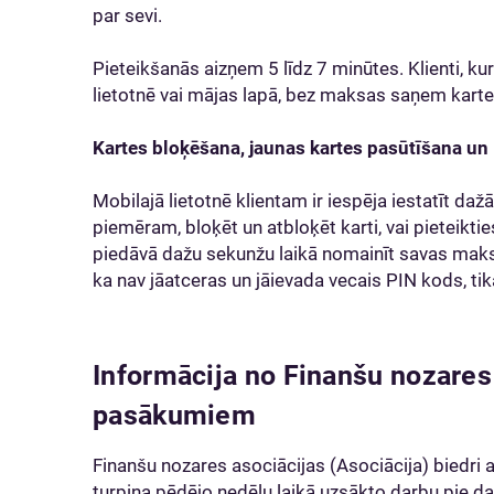
par sevi.
Pieteikšanās aizņem 5 līdz 7 minūtes. Klienti, k
lietotnē vai mājas lapā, bez maksas saņem kart
Kartes bloķēšana, jaunas kartes pasūtīšana u
Mobilajā lietotnē klientam ir iespēja iestatīt da
piemēram, bloķēt un atbloķēt karti, vai pieteiktie
piedāvā dažu sekunžu laikā nomainīt savas maks
ka nav jāatceras un jāievada vecais PIN kods, tika
Informācija no Finanšu nozares
pasākumiem
Finanšu nozares asociācijas (Asociācija) biedri 
turpina pēdējo nedēļu laikā uzsākto darbu pie d