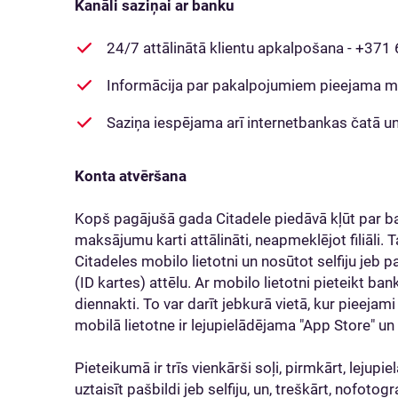
Kanāli saziņai ar banku
24/7 attālinātā klientu apkalpošana - +37
Informācija par pakalpojumiem pieejama mā
Saziņa iespējama arī internetbankas čatā u
Konta atvēršana
Kopš pagājušā gada Citadele piedāvā kļūt par b
maksājumu karti attālināti, neapmeklējot filiāli. 
Citadeles mobilo lietotni un nosūtot selfiju jeb 
(ID kartes) attēlu. Ar mobilo lietotni pieteikt ba
diennakti. To var darīt jebkurā vietā, kur pieejam
mobilā lietotne ir lejupielādējama "App Store" un
Pieteikumā ir trīs vienkārši soļi, pirmkārt, lejupie
uztaisīt pašbildi jeb selfiju, un, treškārt, nofotog