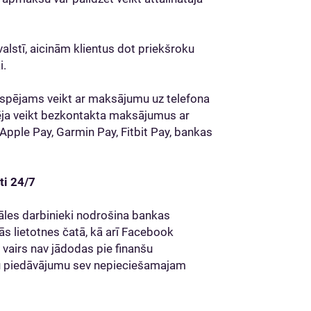
alstī, aicinām klientus dot priekšroku
i.
espējams veikt ar maksājumu uz telefona
pēja veikt bezkontakta maksājumus ar
Apple Pay, Garmin Pay, Fitbit Pay, bankas
ti 24/7
iliāles darbinieki nodrošina bankas
ās lietotnes čatā, kā arī Facebook
i vairs nav jādodas pie finanšu
mtu piedāvājumu sev nepieciešamajam
.