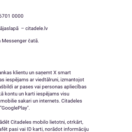
1 6701 0000
jaslapā – citadele.lv
n Messenger čatā.
ankas klientu un saņemt X smart
Tas iespējams ar viedtālruni, izmantojot
pašbildi ar pases vai personas apliecības
nkā kontu un karti iespējams visu
i mobilie sakari un internets. Citadeles
 "GooglePlay".
lādēt Citadeles mobilo lietotni, otrkārt,
rafēt pasi vai ID karti, norādot informāciju