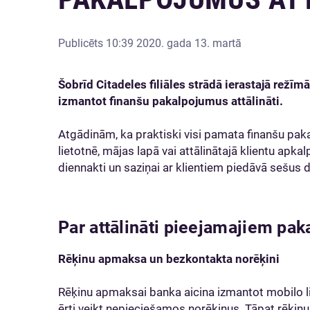
Publicēts
10:39 2020. gada 13. martā
Šobrīd Citadeles filiāles strādā ierastajā režīm
izmantot finanšu pakalpojumus attālināti.
Atgādinām, ka praktiski visi pamata finanšu pakal
lietotnē, mājas lapā vai attālinātajā klientu apk
diennakti un saziņai ar klientiem piedāvā sešus 
Par attālināti pieejamajiem pa
Rēķinu apmaksa un bezkontakta norēķini
Rēķinu apmaksai banka aicina izmantot mobilo liet
ērti veikt nepieciešamos norēķinus. Tāpat rēķinu