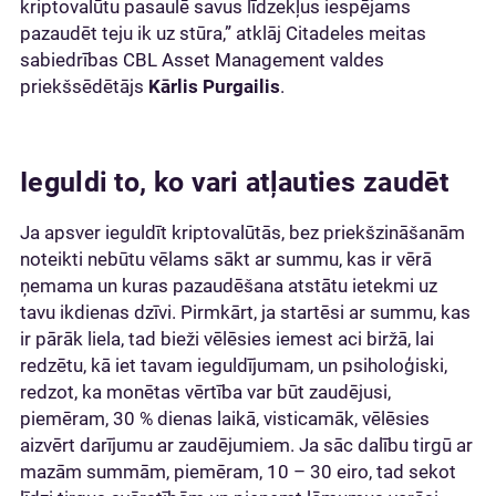
kriptovalūtu pasaulē savus līdzekļus iespējams
pazaudēt teju ik uz stūra,” atklāj Citadeles meitas
sabiedrības CBL Asset Management valdes
priekšsēdētājs
Kārlis Purgailis
.
Ieguldi to, ko vari atļauties zaudēt
Ja apsver ieguldīt kriptovalūtās, bez priekšzināšanām
noteikti nebūtu vēlams sākt ar summu, kas ir vērā
ņemama un kuras pazaudēšana atstātu ietekmi uz
tavu ikdienas dzīvi. Pirmkārt, ja startēsi ar summu, kas
ir pārāk liela, tad bieži vēlēsies iemest aci biržā, lai
redzētu, kā iet tavam ieguldījumam, un psiholoģiski,
redzot, ka monētas vērtība var būt zaudējusi,
piemēram, 30 % dienas laikā, visticamāk, vēlēsies
aizvērt darījumu ar zaudējumiem. Ja sāc dalību tirgū ar
mazām summām, piemēram, 10 – 30 eiro, tad sekot