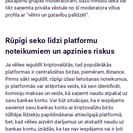
jautājumu grupas moderatoram, dažu minūšu laikā var
tikt saņemta privāta vēstule no šī moderatora viltus
profila ar “vēlmi un gatavību palīdzēt”.
Rūpīgi seko līdzi platformu
noteikumiem un apzinies riskus
Ja vēlies ieguldīt kriptovalūtās, tad populārākās
platformas ir centralizētas biržas, piemēram, Binance.
Pirms sākt ieguldīt, rūpīgi izlasi lietošanas noteikumus,
jo platformās var atšķirties veids, kā sevi identificēt,
komisiju maksas un veids, kā saņemt naudu atpakaļ uz
savu bankas kontu. Var būt situācijas, ka ir iespējams
savienot savu bankas kontu ar kriptovalūtu biržu
tūlītējai līdzekļu papildināšanai attiecīgajā platformā,
bet, kad vēlies aizvērt darījumus un atskaitīt naudu uz
bankas kontu, izrādās, ka tas nav iespējams vai ir ļoti