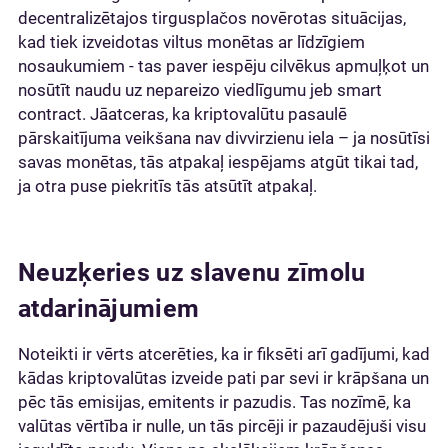
decentralizētajos tirgusplačos novērotas situācijas,
kad tiek izveidotas viltus monētas ar līdzīgiem
nosaukumiem - tas paver iespēju cilvēkus apmuļķot un
nosūtīt naudu uz nepareizo viedlīgumu jeb smart
contract. Jāatceras, ka kriptovalūtu pasaulē
pārskaitījuma veikšana nav divvirzienu iela – ja nosūtīsi
savas monētas, tās atpakaļ iespējams atgūt tikai tad,
ja otra puse piekritīs tās atsūtīt atpakaļ.
Neuzķeries uz slavenu zīmolu
atdarinājumiem
Noteikti ir vērts atcerēties, ka ir fiksēti arī gadījumi, kad
kādas kriptovalūtas izveide pati par sevi ir krāpšana un
pēc tās emisijas, emitents ir pazudis. Tas nozīmē, ka
valūtas vērtība ir nulle, un tās pircēji ir pazaudējuši visu