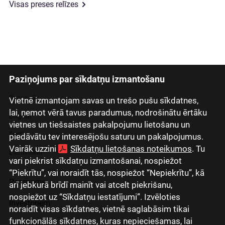
Visas preses relīzes
Paziņojums par sīkdatņu izmantošanu
Latviski
Русский
Vietnē izmantojam savas un trešo pušu sīkdatnes,
lai, ņemot vērā tavus paradumus, nodrošinātu ērtāku
English
vietnes un tiešsaistes pakalpojumu lietošanu un
Eesti
piedāvātu tev interesējošu saturu un pakalpojumus.
Vairāk uzzini
Sīkdatņu lietošanas noteikumos
. Tu
Lietuviškai
vari piekrist sīkdatņu izmantošanai, nospiežot
“Piekrītu”, vai noraidīt tās, nospiežot “Nepiekrītu”, kā
Par mums
arī jebkurā brīdī mainīt vai atcelt piekrišanu,
nospiežot uz “Sīkdatņu iestatījumi”. Izvēloties
Investoriem
noraidīt visas sīkdatnes, vietnē saglabāsim tikai
funkcionālās sīkdatnes, kuras nepieciešamas, lai
Mediju telpa