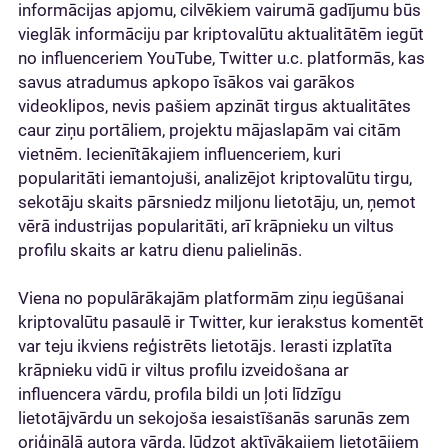
informācijas apjomu, cilvēkiem vairumā gadījumu būs
vieglāk informāciju par kriptovalūtu aktualitātēm iegūt
no influenceriem YouTube, Twitter u.c. platformās, kas
savus atradumus apkopo īsākos vai garākos
videoklipos, nevis pašiem apzināt tirgus aktualitātes
caur ziņu portāliem, projektu mājaslapām vai citām
vietnēm. Iecienītākajiem influenceriem, kuri
popularitāti iemantojuši, analizējot kriptovalūtu tirgu,
sekotāju skaits pārsniedz miljonu lietotāju, un, ņemot
vērā industrijas popularitāti, arī krāpnieku un viltus
profilu skaits ar katru dienu palielinās.
Viena no populārākajām platformām ziņu iegūšanai
kriptovalūtu pasaulē ir Twitter, kur ierakstus komentēt
var teju ikviens reģistrēts lietotājs. Ierasti izplatīta
krāpnieku vidū ir viltus profilu izveidošana ar
influencera vārdu, profila bildi un ļoti līdzīgu
lietotājvārdu un sekojoša iesaistīšanās sarunās zem
oriģinālā autora vārda, lūdzot aktīvākajiem lietotājiem