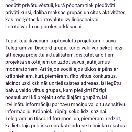
nosūtīt privātu vēstuli, kurā pēc tam tiek piedāvāti
privāti kursi, dalība maksas grupās un citas aktivitātes,
kas mērķētas kriptovalūtu izvilināšanai vai
lietotājvārda un paroles atklāšanai.
Tāpat teju ikvienam kriptovalūtu projektam ir sava
Telegram vai Discord grupa, kur cilvēki var sekot līdzi
attiecīgā projekta aktualitātēm, diskutēt ar citiem
projekta sekotājiem un uzdot savus jautājumus
moderatoriem. Arī šajos sociālajos tīklos ir pilns ar
krāpniekiem, kuri, piemēram, rīko viltus konkursus,
aicinot uzklikšķināt uz tiešsaistes adreses, lai iegūtu
balvu, veido viltus grupas, kam piešķirti līdzīgi
nosaukumi kā projektu oficiālajām grupām, lai
izvilinātu informāciju par tavu maciņu vai citu sensitīvu
informāciju. Krāpnieki rūpīgi seko līdzi saziņai
Telegram un Discord forumos, un, piemēram, redzot,
ka lietotājs publiskā sarakstē adresē tehniska rakstura