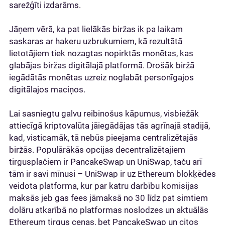
sarežģīti izdarāms.
Jāņem vērā, ka pat lielākās biržas ik pa laikam
saskaras ar hakeru uzbrukumiem, kā rezultātā
lietotājiem tiek nozagtas nopirktās monētas, kas
glabājas biržas digitālajā platformā. Drošāk biržā
iegādātās monētas uzreiz noglabāt personīgajos
digitālajos maciņos.
Lai sasniegtu galvu reibinošus kāpumus, visbiežāk
attiecīgā kriptovalūta jāiegādājas tās agrīnajā stadijā,
kad, visticamāk, tā nebūs pieejama centralizētajās
biržās. Populārākās opcijas decentralizētajiem
tirgusplačiem ir PancakeSwap un UniSwap, taču arī
tām ir savi mīnusi – UniSwap ir uz Ethereum blokķēdes
veidota platforma, kur par katru darbību komisijas
maksās jeb gas fees jāmaksā no 30 līdz pat simtiem
dolāru atkarībā no platformas noslodzes un aktuālās
Ethereum tirgus cenas, bet PancakeSwap un citos