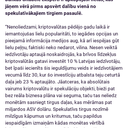
jāņem vērā pirms apsvērt dalību vienā no
spekulatīvākajiem tirgiem pasaulē.
“Nenoliedzami, kriptovalūtas pēdējo gadu laikā ir
iemantojušas lielu popularitāti, to iegādes opcijas un
pieejamā informācija medijos aug, kā arī iespējas gūt
lielu peļņu, faktiski neko nedarot, vilina. Nesen veiktā
iedzīvotāju aptaujā noskaidrojās, ka brīvos līdzekļus
kriptovalūtās gatavi investēt 10 % Latvijas iedzīvotāju,
bet īpaši iecienīts šis ieguldījumu veids ir iedzīvotājiem
vecumā līdz 30, kur šo investīciju atbalsta teju ceturtā
daļa jeb 23 % aptaujāto. Jāatceras, ka absolūtais
vairums kriptovalūtu ir spekulāciju objekti, bieži pat
bez reāla biznesa plāna vai seguma, taču tas neliedz
monētām sasniegt tirgus daļas, kas mērāmas pat
miljardos ASV dolāru. Spekulatīvs tirgus nozīmē
milzīgus kāpumus un kritumus, taču papildus
iespaidīgām izmaiņām kādas monētas vērtībā