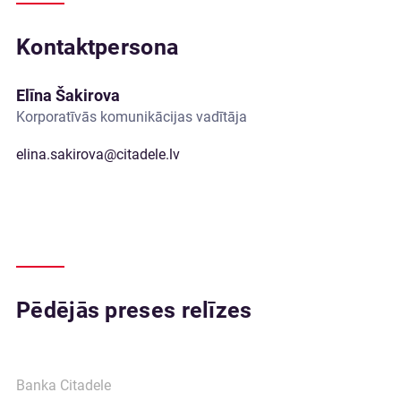
Kontaktpersona
Elīna Šakirova
Korporatīvās komunikācijas vadītāja
elina.sakirova@citadele.lv
Pēdējās preses relīzes
Banka Citadele