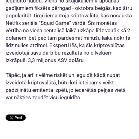
ieguldīto naudu. Viens no skaļākajiem krāpšanas
gadījumiem fiksēts pērngad - oktobra beigās, kad ātru
popularitāti tirgū iemantoja kriptovalūta, kas nosaukta
Netflix seriāla “Squid Game” vārdā. Šīs monētas
vērtība no viena centa īsā laikā uzkāpa līdz vairāk kā 2
dolāriem, bet pēc tam pārdesmit minūšu laikā nokrita
līdz nulles atzīmei. Eksperti lēš, ka šīs kriptovalūtas
izveidotāji savu darbību rezultātā no cilvēkiem
izkrāpuši 3,3 miljonus ASV dolāru.
Tāpēc, ja arī ir vēlme riskēt un ieguldīt kādā nupat
izveidotā kriptovalūtā, būtu ļoti ieteicams veikt
padziļinātu emitenta izpēti, jo iecerētās peļņas vietā
var nākties zaudēt visu ieguldīto.