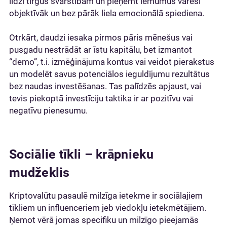
līdzi tirgus svārstībām un pieņemt lēmumus varēsi
objektīvāk un bez pārāk liela emocionālā spiediena.
Otrkārt, daudzi iesaka pirmos pāris mēnešus vai
pusgadu nestrādāt ar īstu kapitālu, bet izmantot
“demo”, t.i. izmēģinājuma kontus vai veidot pierakstus
un modelēt savus potenciālos ieguldījumu rezultātus
bez naudas investēšanas. Tas palīdzēs apjaust, vai
tevis piekoptā investīciju taktika ir ar pozitīvu vai
negatīvu pienesumu.
Sociālie tīkli – krāpnieku
mudžeklis
Kriptovalūtu pasaulē milzīga ietekme ir sociālajiem
tīkliem un influenceriem jeb viedokļu ietekmētājiem.
Ņemot vērā jomas specifiku un milzīgo pieejamās