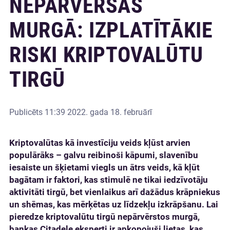
NEPĀRVĒRŠAS
MURGĀ: IZPLATĪTĀKIE
RISKI KRIPTOVALŪTU
TIRGŪ
Publicēts
11:39 2022. gada 18. februārī
Kriptovalūtas kā investīciju veids kļūst arvien
populārāks – galvu reibinoši kāpumi, slavenību
iesaiste un šķietami viegls un ātrs veids, kā kļūt
bagātam ir faktori, kas stimulē ne tikai iedzīvotāju
aktivitāti tirgū, bet vienlaikus arī dažādus krāpniekus
un shēmas, kas mērķētas uz līdzekļu izkrāpšanu. Lai
pieredze kriptovalūtu tirgū nepārvērstos murgā,
bankas Citadele eksperti ir apkopojuši lietas, kas