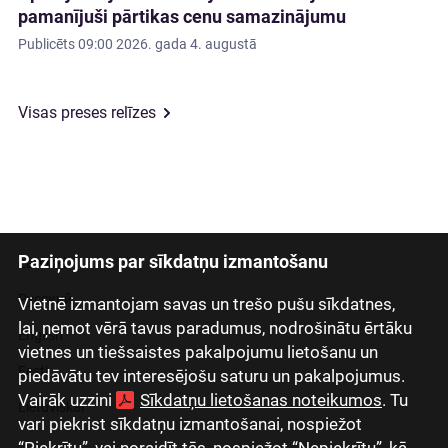
pamanījuši pārtikas cenu samazinājumu
Publicēts
09:00 2026. gada 4. augustā
Visas preses relīzes
Paziņojums par sīkdatņu izmantošanu
Latviski
Русский
Vietnē izmantojam savas un trešo pušu sīkdatnes,
lai, ņemot vērā tavus paradumus, nodrošinātu ērtāku
English
vietnes un tiešsaistes pakalpojumu lietošanu un
Eesti
piedāvātu tev interesējošu saturu un pakalpojumus.
Vairāk uzzini
Sīkdatņu lietošanas noteikumos
. Tu
Lietuviškai
vari piekrist sīkdatņu izmantošanai, nospiežot