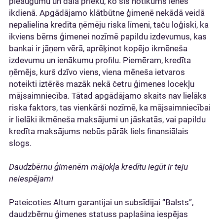
pieaugumu un dala prieku, ko šis notikums ienes
ikdienā. Apgādājamo klātbūtne ģimenē nekādā veidā
nepalielina kredīta ņēmēju riska līmeni, taču loģiski, ka
ikviens bērns ģimenei nozīmē papildu izdevumus, kas
bankai ir jāņem vērā, aprēķinot kopējo ikmēneša
izdevumu un ienākumu profilu. Piemēram, kredīta
ņēmējs, kurš dzīvo viens, viena mēneša ietvaros
noteikti iztērēs mazāk nekā četru ģimenes locekļu
mājsaimniecība. Tātad apgādājamo skaits nav lielāks
riska faktors, tas vienkārši nozīmē, ka mājsaimniecībai
ir lielāki ikmēneša maksājumi un jāskatās, vai papildu
kredīta maksājums nebūs pārāk liels finansiālais
slogs.
Daudzbērnu ģimenēm mājokļa kredītu iegūt ir teju
neiespējami
Pateicoties Altum garantijai un subsīdijai “Balsts”,
daudzbērnu ģimenes statuss paplašina iespējas