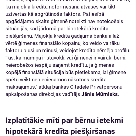
ka mājokļa kredīta noformēšanā atvases var tikt
uztvertas kā apgrūtinošs faktors. Patiesībā
apgādājamo skaits ģimenē noteikti nav noteicošais
situācijās, kad jādomā par hipotekārā kredīta
piešķiršanu. Mājokļa kredīta gadījumā banka allaž
vērtē ģimenes finansiālo kopainu, ko veido vairāku
faktoru plusi un mīnusi, veidojot kredīta ņēmēja profilu.
Tas, ka māmiņa ir stāvoklī, vai ģimenei ir vairāki bērni,
neierobežos iespēju saņemt kredītu, ja ģimenes
kopējā finansiālā situācija būs pietiekama, lai ģimene
spētu veikt nepieciešamos nākotnes kredīta
maksājumus,” atklāj bankas Citadele Privātpersonu
apkalpošanas direkcijas vadītājs
Jānis Mūrnieks
.
Izplatītākie mīti par bērnu ietekmi
hipotekārā kredīta piešķiršanas