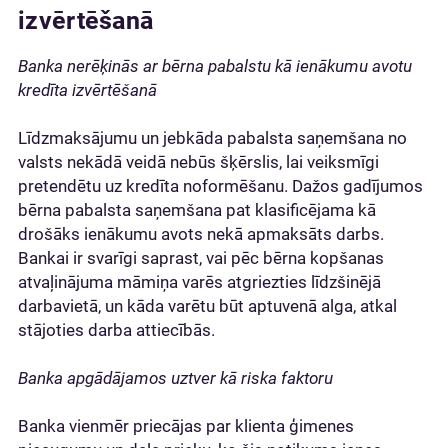
izvērtēšanā
Banka nerēķinās ar bērna pabalstu kā ienākumu avotu
kredīta izvērtēšanā
Līdzmaksājumu un jebkāda pabalsta saņemšana no
valsts nekādā veidā nebūs šķērslis, lai veiksmīgi
pretendētu uz kredīta noformēšanu. Dažos gadījumos
bērna pabalsta saņemšana pat klasificējama kā
drošāks ienākumu avots nekā apmaksāts darbs.
Bankai ir svarīgi saprast, vai pēc bērna kopšanas
atvaļinājuma māmiņa varēs atgriezties līdzšinējā
darbavietā, un kāda varētu būt aptuvenā alga, atkal
stājoties darba attiecībās.
Banka apgādājamos uztver kā riska faktoru
Banka vienmēr priecājas par klienta ģimenes