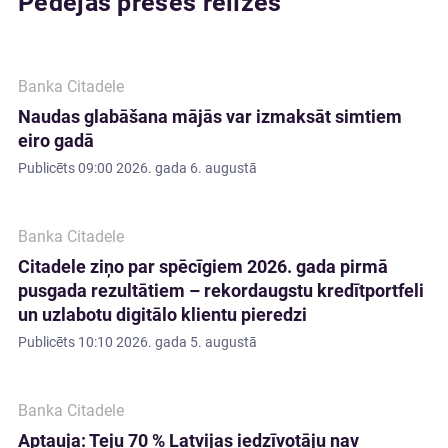
Pēdējās preses relīzes
Banka Citadele
Naudas glabāšana mājās var izmaksāt simtiem
eiro gadā
Publicēts
09:00 2026. gada 6. augustā
Banka Citadele
Citadele ziņo par spēcīgiem 2026. gada pirmā
pusgada rezultātiem – rekordaugstu kredītportfeli
un uzlabotu digitālo klientu pieredzi
Publicēts
10:10 2026. gada 5. augustā
Banka Citadele
Aptauja: Teju 70 % Latvijas iedzīvotāju nav