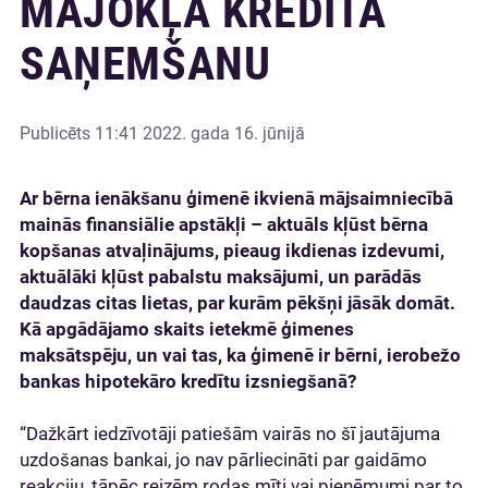
MĀJOKĻA KREDĪTA
SAŅEMŠANU
Publicēts
11:41 2022. gada 16. jūnijā
Ar bērna ienākšanu ģimenē ikvienā mājsaimniecībā
mainās finansiālie apstākļi – aktuāls kļūst bērna
kopšanas atvaļinājums, pieaug ikdienas izdevumi,
aktuālāki kļūst pabalstu maksājumi, un parādās
daudzas citas lietas, par kurām pēkšņi jāsāk domāt.
Kā apgādājamo skaits ietekmē ģimenes
maksātspēju, un vai tas, ka ģimenē ir bērni, ierobežo
bankas hipotekāro kredītu izsniegšanā?
“Dažkārt iedzīvotāji patiešām vairās no šī jautājuma
uzdošanas bankai, jo nav pārliecināti par gaidāmo
reakciju, tāpēc reizēm rodas mīti vai pieņēmumi par to,