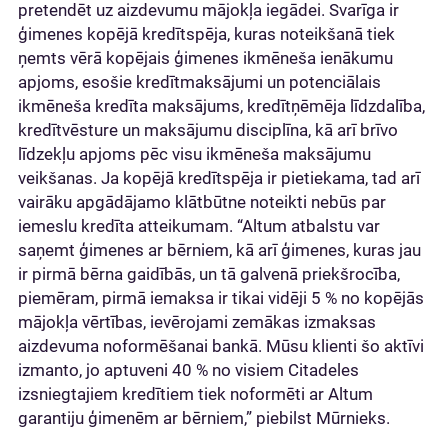
pretendēt uz aizdevumu mājokļa iegādei. Svarīga ir
ģimenes kopējā kredītspēja, kuras noteikšanā tiek
ņemts vērā kopējais ģimenes ikmēneša ienākumu
apjoms, esošie kredītmaksājumi un potenciālais
ikmēneša kredīta maksājums, kredītņēmēja līdzdalība,
kredītvēsture un maksājumu disciplīna, kā arī brīvo
līdzekļu apjoms pēc visu ikmēneša maksājumu
veikšanas. Ja kopējā kredītspēja ir pietiekama, tad arī
vairāku apgādājamo klātbūtne noteikti nebūs par
iemeslu kredīta atteikumam. “Altum atbalstu var
saņemt ģimenes ar bērniem, kā arī ģimenes, kuras jau
ir pirmā bērna gaidībās, un tā galvenā priekšrocība,
piemēram, pirmā iemaksa ir tikai vidēji 5 % no kopējās
mājokļa vērtības, ievērojami zemākas izmaksas
aizdevuma noformēšanai bankā. Mūsu klienti šo aktīvi
izmanto, jo aptuveni 40 % no visiem Citadeles
izsniegtajiem kredītiem tiek noformēti ar Altum
garantiju ģimenēm ar bērniem,” piebilst Mūrnieks.