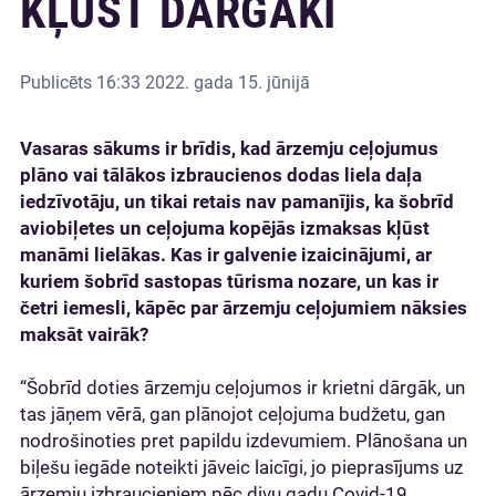
KĻŪST DĀRGĀKI
Publicēts
16:33 2022. gada 15. jūnijā
Vasaras sākums ir brīdis, kad ārzemju ceļojumus
plāno vai tālākos izbraucienos dodas liela daļa
iedzīvotāju, un tikai retais nav pamanījis, ka šobrīd
aviobiļetes un ceļojuma kopējās izmaksas kļūst
manāmi lielākas. Kas ir galvenie izaicinājumi, ar
kuriem šobrīd sastopas tūrisma nozare, un kas ir
četri iemesli, kāpēc par ārzemju ceļojumiem nāksies
maksāt vairāk?
“Šobrīd doties ārzemju ceļojumos ir krietni dārgāk, un
tas jāņem vērā, gan plānojot ceļojuma budžetu, gan
nodrošinoties pret papildu izdevumiem. Plānošana un
biļešu iegāde noteikti jāveic laicīgi, jo pieprasījums uz
ārzemju izbraucieniem pēc divu gadu Covid-19