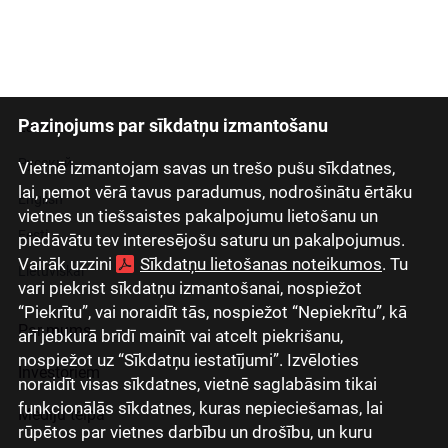
Paziņojums par sīkdatņu izmantošanu
Latviski
Русский
Vietnē izmantojam savas un trešo pušu sīkdatnes,
lai, ņemot vērā tavus paradumus, nodrošinātu ērtāku
English
vietnes un tiešsaistes pakalpojumu lietošanu un
Eesti
piedāvātu tev interesējošu saturu un pakalpojumus.
Vairāk uzzini
Sīkdatņu lietošanas noteikumos
. Tu
Lietuviškai
vari piekrist sīkdatņu izmantošanai, nospiežot
“Piekrītu”, vai noraidīt tās, nospiežot “Nepiekrītu”, kā
Par mums
arī jebkurā brīdī mainīt vai atcelt piekrišanu,
nospiežot uz “Sīkdatņu iestatījumi”. Izvēloties
Investoriem
noraidīt visas sīkdatnes, vietnē saglabāsim tikai
funkcionālās sīkdatnes, kuras nepieciešamas, lai
Mediju telpa
rūpētos par vietnes darbību un drošību, un kuru