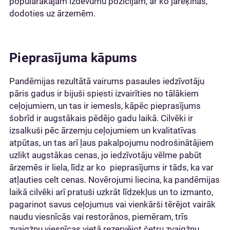
populārākajām izdevumu pozīcijām, ar ko jārēķinās,
dodoties uz ārzemēm.
Pieprasījuma kāpums
Pandēmijas rezultātā vairums pasaules iedzīvotāju
pāris gadus ir bijuši spiesti izvairīties no tālākiem
ceļojumiem, un tas ir iemesls, kāpēc pieprasījums
šobrīd ir augstākais pēdējo gadu laikā. Cilvēki ir
izsalkuši pēc ārzemju ceļojumiem un kvalitatīvas
atpūtas, un tas arī ļaus pakalpojumu nodrošinātājiem
uzlikt augstākas cenas, jo iedzīvotāju vēlme pabūt
ārzemēs ir liela, līdz ar ko pieprasījums ir tāds, ka var
atļauties celt cenas. Novērojumi liecina, ka pandēmijas
laikā cilvēki arī pratuši uzkrāt līdzekļus un to izmanto,
pagarinot savus ceļojumus vai vienkārši tērējot vairāk
naudu viesnīcās vai restorānos, piemēram, trīs
zvaigžņu viesnīcas vietā rezervējot četru zvaigžņu