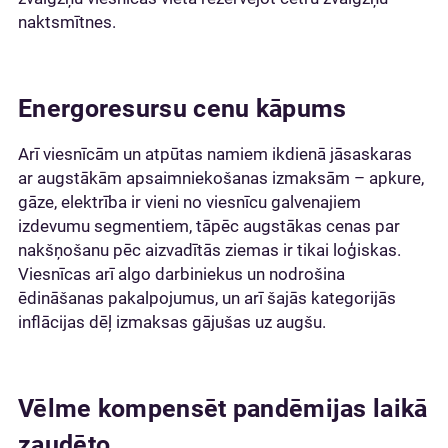
naktsmītnes.
Energoresursu cenu kāpums
Arī viesnīcām un atpūtas namiem ikdienā jāsaskaras
ar augstākām apsaimniekošanas izmaksām – apkure,
gāze, elektrība ir vieni no viesnīcu galvenajiem
izdevumu segmentiem, tāpēc augstākas cenas par
nakšņošanu pēc aizvadītās ziemas ir tikai loģiskas.
Viesnīcas arī algo darbiniekus un nodrošina
ēdināšanas pakalpojumus, un arī šajās kategorijās
inflācijas dēļ izmaksas gājušas uz augšu.
Vēlme kompensēt pandēmijas laikā
zaudēto