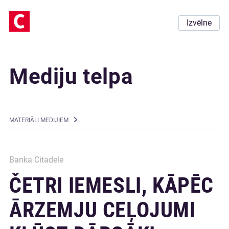
Izvēlne
Mediju telpa
MATERIĀLI MEDIJIEM
Banka Citadele
ČETRI IEMESLI, KĀPĒC
ĀRZEMJU CEĻOJUMI