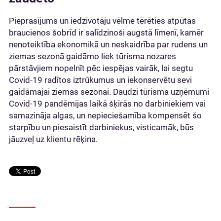
Pieprasījums un iedzīvotāju vēlme tērēties atpūtas
braucienos šobrīd ir salīdzinoši augstā līmenī, kamēr
nenoteiktība ekonomikā un neskaidrība par rudens un
ziemas sezonā gaidāmo liek tūrisma nozares
pārstāvjiem nopelnīt pēc iespējas vairāk, lai segtu
Covid-19 radītos iztrūkumus un iekonservētu sevi
gaidāmajai ziemas sezonai. Daudzi tūrisma uzņēmumi
Covid-19 pandēmijas laikā šķīrās no darbiniekiem vai
samazināja algas, un nepieciešamība kompensēt šo
starpību un piesaistīt darbiniekus, visticamāk, būs
jāuzveļ uz klientu rēķina.