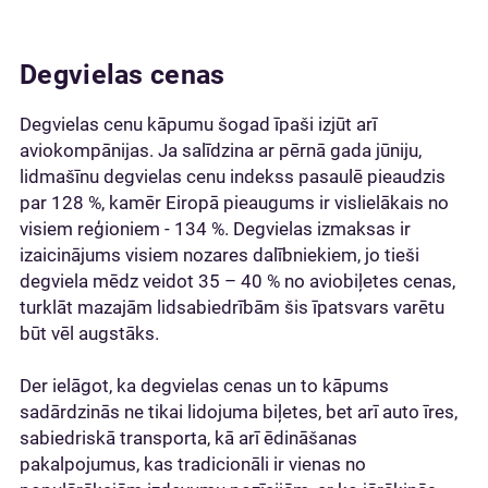
Degvielas cenas
Degvielas cenu kāpumu šogad īpaši izjūt arī
aviokompānijas. Ja salīdzina ar pērnā gada jūniju,
lidmašīnu degvielas cenu indekss pasaulē pieaudzis
par 128 %, kamēr Eiropā pieaugums ir vislielākais no
visiem reģioniem - 134 %. Degvielas izmaksas ir
izaicinājums visiem nozares dalībniekiem, jo tieši
degviela mēdz veidot 35 – 40 % no aviobiļetes cenas,
turklāt mazajām lidsabiedrībām šis īpatsvars varētu
būt vēl augstāks.
Der ielāgot, ka degvielas cenas un to kāpums
sadārdzinās ne tikai lidojuma biļetes, bet arī auto īres,
sabiedriskā transporta, kā arī ēdināšanas
pakalpojumus, kas tradicionāli ir vienas no