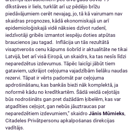
dīkstāves ir liels, turklāt arī uz pēdējo brīžu
piedāvājumiem cerēt nevajag, jo, tā kā vairumam nav
skaidras prognozes, kādā ekonomiskajā un arī
epidemioloģiskajā vidē nāksies dzīvot rudenī,
iedzīvotāji gribēs izmantot iespēju doties atpūtas
braucienos jau tagad. Inflācija un tās rezultātā
visaptverošs cenu kāpums šobrīd ir aktualitāte ne tikai
Latvijā, bet arī visā Eiropā, un skaidrs, ka tas nesīs līdzi
neparedzētus izdevumus. Tāpēc laicīgi jābūt tiem
gataviem, uzkrājot ceļojuma vajadzībām lielāku naudas
rezervi. Tāpat ir vērts padomāt par ceļojuma
apdrošināšanu, kas bankās bieži nāk komplektā, ja
noformē kādu no kredītkartēm. Šādā veidā ceļotājs
būs nodrošināts gan pret dažādām ķibelēm, kas var
atgadīties ceļojot, gan nebūs jāuztraucas par
neparedzētiem izdevumiem,” skaidro
Jānis Mūrnieks
,
Citadeles Privātpersonu apkalpošanas direkcijas
vadītājs.