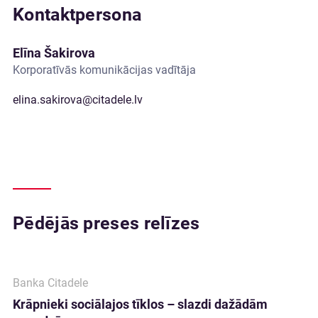
Kontaktpersona
Elīna Šakirova
Korporatīvās komunikācijas vadītāja
elina.sakirova@citadele.lv
Pēdējās preses relīzes
Banka Citadele
Krāpnieki sociālajos tīklos – slazdi dažādām