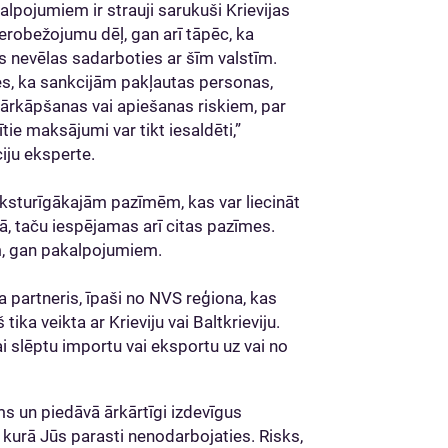
pojumiem ir strauji sarukuši Krievijas
 ierobežojumu dēļ, gan arī tāpēc, ka
rs nevēlas sadarboties ar šīm valstīm.
s, ka sankcijām pakļautas personas,
pārkāpšanas vai apiešanas riskiem, par
ītie maksājumi var tikt iesaldēti,”
iju eksperte.
sturīgākajām pazīmēm, kas var liecināt
ā, taču iespējamas arī citas pazīmes.
m, gan pakalpojumiem.
a partneris, īpaši no NVS reģiona, kas
ika veikta ar Krieviju vai Baltkrieviju.
ai slēptu importu vai eksportu uz vai no
 un piedāvā ārkārtīgi izdevīgus
kurā Jūs parasti nenodarbojaties. Risks,