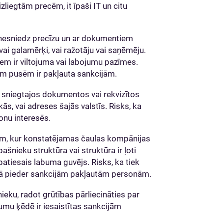
izliegtām precēm, it īpaši IT un citu
 nesniedz precīzu un ar dokumentiem
vai galamērķi, vai ražotāju vai saņēmēju.
m ir viltojuma vai labojumu pazīmes.
jām pusēm ir pakļauta sankcijām.
s sniegtajos dokumentos vai rekvizītos
kās, vai adreses šajās valstīs. Risks, ka
onu interesēs.
stīm, kur konstatējamas čaulas kompānijas
ašnieku struktūra vai struktūra ir ļoti
 patiesais labuma guvējs. Risks, ka tiek
bā pieder sankcijām pakļautām personām.
ieku, radot grūtības pārliecināties par
jumu ķēdē ir iesaistītas sankcijām