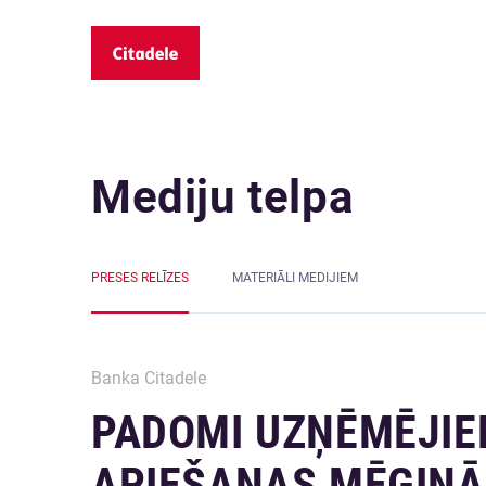
Mediju telpa
PRESES RELĪZES
MATERIĀLI MEDIJIEM
Banka Citadele
PADOMI UZŅĒMĒJIEM
APIEŠANAS MĒĢIN