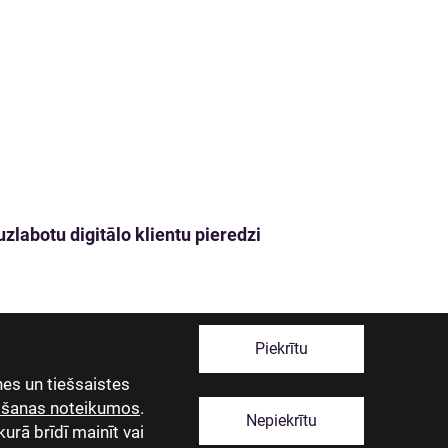
zlabotu digitālo klientu pieredzi
Piekrītu
es un tiešsaistes
tošanas noteikumos
.
Nepiekrītu
kurā brīdī mainīt vai