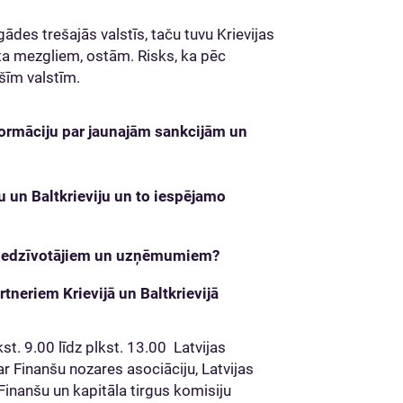
des trešajās valstīs, taču tuvu Krievijas
orta mezgliem, ostām. Risks, ka pēc
šīm valstīm.
nformāciju par jaunajām sankcijām un
u un Baltkrieviju un to iespējamo
a iedzīvotājiem un uzņēmumiem?
tneriem Krievijā un Baltkrievijā
t. 9.00 līdz plkst. 13.00 Latvijas
r Finanšu nozares asociāciju, Latvijas
 Finanšu un kapitāla tirgus komisiju