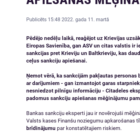
Publicēts
15:48 2022. gada 11. martā
Pēdējo nedēļu laikā, reaģējot uz Krievijas uzsā
Eiropas Savienība, gan ASV un citas valstis ir 
sankcijas pret Krieviju un Baltkrieviju, kas d
ceļus sankciju apiešanai.
Ņemot vērā, ka sankcijām pakļautas personas bi
ar darījumiem - gan izmantojot garas starpniek
nesniedzot pilnīgu informāciju - Citadeles ek
padomus sankciju apiešanas mēģinājumu pam
Bankas sankciju eksperti jau ir novērojuši mēģin
Valsts kases Finanšu noziegumu apkarošanas tī
brīdinājumu
par konstatētajiem riskiem.