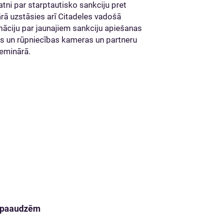
atni par starptautisko sankciju pret
ārā uzstāsies arī Citadeles vadošā
māciju par jaunajiem sankciju apiešanas
bas un rūpniecības kameras un partneru
seminārā.
m paaudzēm