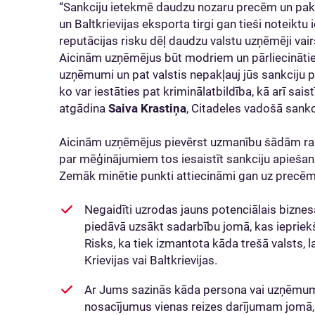
“Sankciju ietekmē daudzu nozaru precēm un pakal
un Baltkrievijas eksporta tirgi gan tieši noteiktu
reputācijas risku dēļ daudzu valstu uzņēmēji vai
Aicinām uzņēmējus būt modriem un pārliecinātie
uzņēmumi un pat valstis nepakļauj jūs sankciju 
ko var iestāties pat kriminālatbildība, kā arī saist
atgādina
Saiva Krastiņa
, Citadeles vadošā sankc
Aicinām uzņēmējus pievērst uzmanību šādām rak
par mēģinājumiem tos iesaistīt sankciju apiešan
Zemāk minētie punkti attiecināmi gan uz precē
Negaidīti uzrodas jauns potenciālais biznes
piedāvā uzsākt sadarbību jomā, kas iepriekš t
Risks, ka tiek izmantota kāda trešā valsts, l
Krievijas vai Baltkrievijas.
Ar Jums sazinās kāda persona vai uzņēmums
nosacījumus vienas reizes darījumam jomā, 