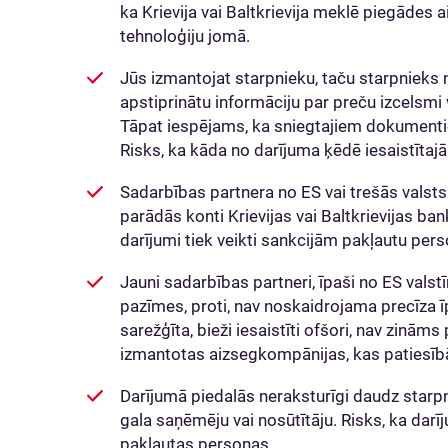
ka Krievija vai Baltkrievija meklē piegādes a
tehnoloģiju jomā.
Jūs izmantojat starpnieku, taču starpnieks
apstiprinātu informāciju par preču izcelsmi 
Tāpat iespējams, ka sniegtajiem dokumentie
Risks, ka kāda no darījuma ķēdē iesaistīta
Sadarbības partnera no ES vai trešās valst
parādās konti Krievijas vai Baltkrievijas ban
darījumi tiek veikti sankcijām pakļautu pers
Jauni sadarbības partneri, īpaši no ES val
pazīmes, proti, nav noskaidrojama precīza īp
sarežģīta, bieži iesaistīti ofšori, nav zināms
izmantotas aizsegkompānijas, kas patiesī
Darījumā piedalās neraksturīgi daudz starpn
gala saņēmēju vai nosūtītāju. Risks, ka darī
pakļautas personas.