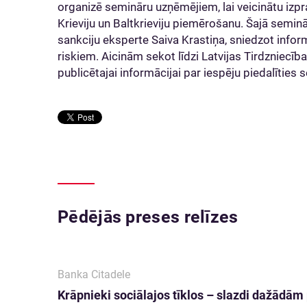
organizē semināru uzņēmējiem, lai veicinātu izpr
Krieviju un Baltkrieviju piemērošanu. Šajā semin
sankciju eksperte Saiva Krastiņa, sniedzot infor
riskiem. Aicinām sekot līdzi Latvijas Tirdzniecī
publicētajai informācijai par iespēju piedalīties 
Pēdējās preses relīzes
Banka Citadele
Krāpnieki sociālajos tīklos – slazdi dažādā