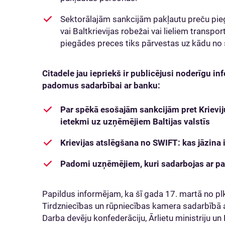
Sektorālajām sankcijām pakļautu preču piegā
vai Baltkrievijas robežai vai lieliem transp
piegādes preces tiks pārvestas uz kādu no 
Citadele jau iepriekš ir publicējusi noderīgu i
padomus sadarbībai ar banku:
Par spēkā esošajām sankcijām pret Krievij
ietekmi uz uzņēmējiem Baltijas valstīs
Krievijas atslēgšana no SWIFT: kas jāzin
Padomi uzņēmējiem, kuri sadarbojas ar par
Papildus informējam, ka šī gada 17. martā no plks
Tirdzniecības un rūpniecības kamera sadarbībā a
Darba devēju konfederāciju, Ārlietu ministriju un