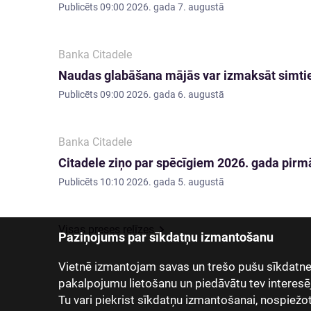
Publicēts
09:00 2026. gada 7. augustā
Banka Citadele
Naudas glabāšana mājās var izmaksāt simti
Publicēts
09:00 2026. gada 6. augustā
Banka Citadele
Citadele ziņo par spēcīgiem 2026. gada pirmā
Publicēts
10:10 2026. gada 5. augustā
Visas preses relīzes
Paziņojums par sīkdatņu izmantošanu
Vietnē izmantojam savas un trešo pušu sīkdatnes
pakalpojumu lietošanu un piedāvātu tev interesē
Tu vari piekrist sīkdatņu izmantošanai, nospiežot “