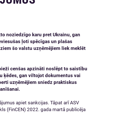
kto noziedzīgo karu pret Ukrainu, gan
ieviesušas ļoti spēcīgas un plašas
audziem šo valstu uzņēmējiem
liek meklēt
eži cenšas apzināti noslēpt to saistību
u ķēdes, gan viltojot dokumentus vai
sperti uzņēmējiem sniedz praktiskus
anīšanai.
ājumus apiet sankcijas. Tāpat arī ASV
kls (FinCEN) 2022. gada martā publicēja