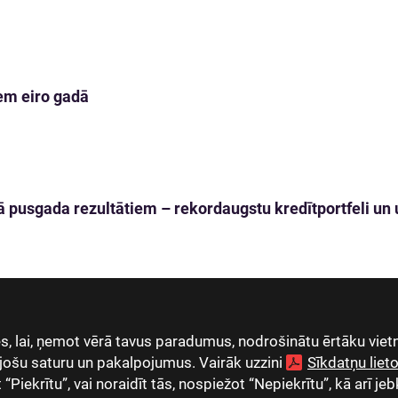
em eiro gadā
 pusgada rezultātiem – rekordaugstu kredītportfeli un u
, lai, ņemot vērā tavus paradumus, nodrošinātu ērtāku vietn
jošu saturu un pakalpojumus. Vairāk uzzini
Sīkdatņu lie
Piekrītu”, vai noraidīt tās, nospiežot “Nepiekrītu”, kā arī jeb