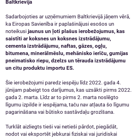
Baltkrievija
Sadarbojoties ar uzņēmumiem Baltkrievijā jāņem vērā,
ka Eiropas Savienība ir paplašinājusi esošos un
noteikusi
jaunus un ļoti plašus ierobežojumus, kas
saistīti ar koksnes un koksnes izstrādājumu,
cementa izstrādājumu, naftas, gāzes, ogļu,
bitumena, minerālmēslu, mehānisko ierīču, gumijas
pneimatisko riepu, dzelzs un tērauda izstrādājumu
un citu produktu importu ES.
Šie ierobežojumi paredz iespēju līdz 2022. gada 4.
jūnijam pabeigt tos darījumus, kas uzsākti pirms 2022.
gada 2. marta. Līdz ar to pirms 2. marta noslēgto
līgumu izpilde ir iespējama, taču nav atļauta šo līgumu
pagarināšana vai būtisko sastāvdaļu grozīšana.
Turklāt aizliegts tieši vai netieši pārdot, piegādāt,
nodot vai eksportēt jebkurai fiziskai vai juridiskai