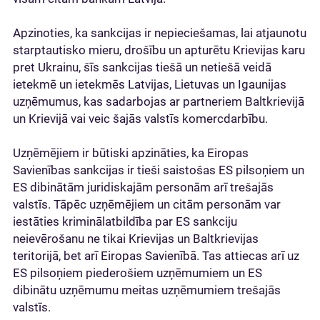
Apzinoties, ka sankcijas ir nepieciešamas, lai atjaunotu
starptautisko mieru, drošību un apturētu Krievijas karu
pret Ukrainu, šīs sankcijas tiešā un netiešā veidā
ietekmē un ietekmēs Latvijas, Lietuvas un Igaunijas
uzņēmumus, kas sadarbojas ar partneriem Baltkrievijā
un Krievijā vai veic šajās valstīs komercdarbību.
Uzņēmējiem ir būtiski apzināties, ka Eiropas
Savienības sankcijas ir tieši saistošas ES pilsoņiem un
ES dibinātām juridiskajām personām arī trešajās
valstīs. Tāpēc uzņēmējiem un citām personām var
iestāties kriminālatbildība par ES sankciju
neievērošanu ne tikai Krievijas un Baltkrievijas
teritorijā, bet arī Eiropas Savienībā. Tas attiecas arī uz
ES pilsoņiem piederošiem uzņēmumiem un ES
dibinātu uzņēmumu meitas uzņēmumiem trešajās
valstīs.