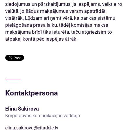
ziedojumus un pārskaitījumus, ja iespējams, veikt eiro
valūtā, jo šādus maksājumus varam apstrādāt
visātrāk. Lūdzam arī ņemt vērā, ka bankas sistēmu
pielāgošana prasa laiku, tādēļ komisijas maksa
maksājuma brīdī tiks ieturēta, taču atgriezīsim to
atpakaļ kontā pēc iespējas ātrāk.
Kontaktpersona
Elīna Šakirova
Korporatīvās komunikācijas vadītāja
elina.sakirova@citadele.lv