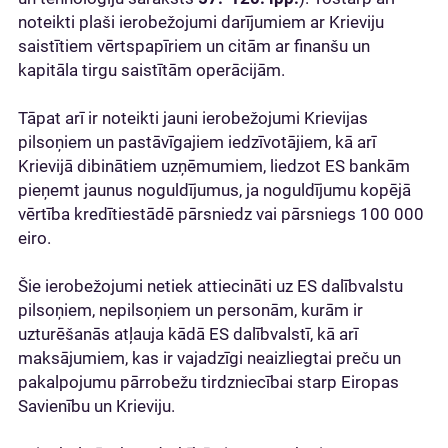
noteikti plaši ierobežojumi darījumiem ar Krieviju
saistītiem vērtspapīriem un citām ar finanšu un
kapitāla tirgu saistītām operācijām.
Tāpat arī ir noteikti jauni ierobežojumi Krievijas
pilsoņiem un pastāvīgajiem iedzīvotājiem, kā arī
Krievijā dibinātiem uzņēmumiem, liedzot ES bankām
pieņemt jaunus noguldījumus, ja noguldījumu kopējā
vērtība kredītiestādē pārsniedz vai pārsniegs 100 000
eiro.
Šie ierobežojumi netiek attiecināti uz ES dalībvalstu
pilsoņiem, nepilsoņiem un personām, kurām ir
uzturēšanās atļauja kādā ES dalībvalstī, kā arī
maksājumiem, kas ir vajadzīgi neaizliegtai preču un
pakalpojumu pārrobežu tirdzniecībai starp Eiropas
Savienību un Krieviju.