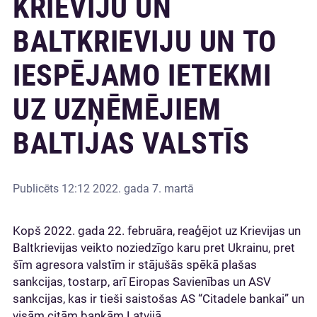
KRIEVIJU UN
BALTKRIEVIJU UN TO
IESPĒJAMO IETEKMI
UZ UZŅĒMĒJIEM
BALTIJAS VALSTĪS
Publicēts
12:12 2022. gada 7. martā
Kopš 2022. gada 22. februāra, reaģējot uz Krievijas un
Baltkrievijas veikto noziedzīgo karu pret Ukrainu, pret
šīm agresora valstīm ir stājušās spēkā plašas
sankcijas, tostarp, arī Eiropas Savienības un ASV
sankcijas, kas ir tieši saistošas AS “Citadele bankai” un
visām citām bankām Latvijā.