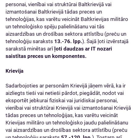
personai, vienībai vai struktūrai Baltkrievijā vai
izmantošanai Baltkrievijā tādas preces un
tehnoloģijas, kas varētu veicināt Baltkrievijas militāro
un tehnoloģisko spēju palielināšanu vai tās
aizsardzības un drošības sektora attīstību (preču un
tehnoloģiju saraksts
13.-76. lpp.
). Šajā ļoti izvērstajā
sarakstā minētas arī
ļoti daudzas ar IT nozari
saistītas preces un komponentes.
Krievija
Sadarbojoties ar personām Krievijā jāņem vērā, ka ir
aizliegts tieši vai netieši pārdot, piegādāt, nodot vai
eksportēt jebkurai fiziskai vai juridiskai personai,
vienībai vai struktūrai Krievijā vai izmantošanai Krievijā
tādas preces un tehnoloģijas, kas varētu veicināt
Krievijas militāro un tehnoloģisko jaudu palielināšanu
vai aizsardzības un drošības sektora attīstību (preču
un tehnoloģiju saraksts
57.-120. lpp.
). Tostarp arī