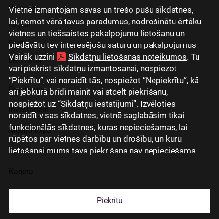
Русский
Vietnē izmantojam savas un trešo pušu sīkdatnes,
lai, ņemot vērā tavus paradumus, nodrošinātu ērtāku
English
vietnes un tiešsaistes pakalpojumu lietošanu un
Eesti
piedāvātu tev interesējošu saturu un pakalpojumus.
Vairāk uzzini
Sīkdatņu lietošanas noteikumos
. Tu
Lietuviškai
vari piekrist sīkdatņu izmantošanai, nospiežot
“Piekrītu”, vai noraidīt tās, nospiežot “Nepiekrītu”, kā
Par mums
arī jebkurā brīdī mainīt vai atcelt piekrišanu,
nospiežot uz “Sīkdatņu iestatījumi”. Izvēloties
Investoriem
noraidīt visas sīkdatnes, vietnē saglabāsim tikai
funkcionālās sīkdatnes, kuras nepieciešamas, lai
Mediju telpa
rūpētos par vietnes darbību un drošību, un kuru
lietošanai mums tava piekrišana nav nepieciešama.
Grupas uzņēmumi
Karjera
Kontakti
Piekrītu