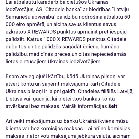
Lai atbalstītu karadarbībā cietušos Ukrainas
iedzīvotājus, AS “Citadele banka” ar biedrības "Latviju
Samariešu apvienība" palīdzību nodrošina atbalstu 50
000 eiro apmērā, un aicina savus klientus savus
uzkrātos X REWARDS punktus apmainīt pret iespēju
palīdzēt. Katrus 1000 X REWARDS punktus Citadele
dubultos un tie palīdzēs sagādāt ēdienu, humāno
palīdzību, medicīnas preces un citas nepieciešamās
lietas cietušajiem Ukrainas iedzīvotājiem.
Esam atvieglojuši kārtību, kādā Ukrainas pilsoņi var
atvērt kontu un saņemt maksājumu karti Citadelē.
Ukrainas pilsoņi ir laipni gaidīti Citadeles filiālēs Latvijā,
Lietuvā vai Igaunijā, lai pieteiktos bankas konta
atvēršanai bez maksas. Vairāk informācijas
šeit
.
Arī veikt maksājumus uz banku Ukrainā ikviens mūsu
klients var bez komisijas maksas. Lai arī no komisijas
maksas ir atbrīvoti maksājumi jebkurā valūtā, aicinām