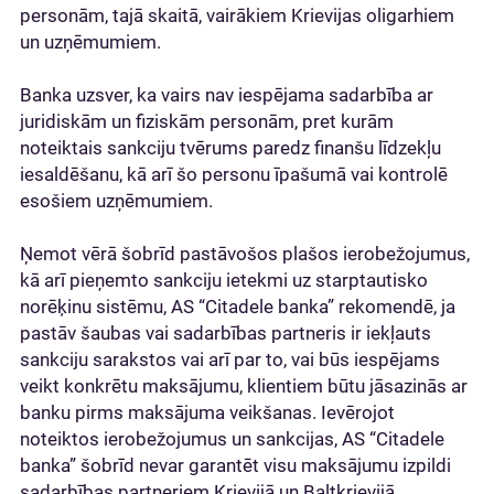
personām, tajā skaitā, vairākiem Krievijas oligarhiem
un uzņēmumiem.
Banka uzsver, ka vairs nav iespējama sadarbība ar
juridiskām un fiziskām personām, pret kurām
noteiktais sankciju tvērums paredz finanšu līdzekļu
iesaldēšanu, kā arī šo personu īpašumā vai kontrolē
esošiem uzņēmumiem.
Ņemot vērā šobrīd pastāvošos plašos ierobežojumus,
kā arī pieņemto sankciju ietekmi uz starptautisko
norēķinu sistēmu, AS “Citadele banka” rekomendē, ja
pastāv šaubas vai sadarbības partneris ir iekļauts
sankciju sarakstos vai arī par to, vai būs iespējams
veikt konkrētu maksājumu, klientiem būtu jāsazinās ar
banku pirms maksājuma veikšanas. Ievērojot
noteiktos ierobežojumus un sankcijas, AS “Citadele
banka” šobrīd nevar garantēt visu maksājumu izpildi
sadarbības partneriem Krievijā un Baltkrievijā.