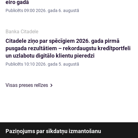
eiro gadā
Publicēts
09:00 2026. gada 6. augustā
Banka Citadele
Citadele ziņo par spēcīgiem 2026. gada pirmā
pusgada rezultātiem – rekordaugstu kredītportfeli
un uzlabotu digitālo klientu pieredzi
Publicēts
10:10 2026. gada 5. augustā
Visas preses relīzes
Paziņojums par sīkdatņu izmantošanu
Latviski