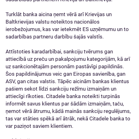
Turklāt banka aicina ņemt vērā arī Krievijas un
Baltkrievijas valstu noteiktos nacionālos
ierobežojumus, kas var ietekmēt ES uzņēmumu un to
sadarbības partneru darbību šajās valstīs.
Attīstoties karadarbībai, sankciju tvērums gan
attiecībā uz preču un pakalpojumu kategorijām, kā arī
uz sankcionētajām personām pastāvīgi papildinās.
Šos papildinājumus veic gan Eiropas savienība, gan
ASV, gan citas valstis. Tāpēc aicinām bankas klientus
pašiem sekot līdzi sankciju režīmu izmaiņām un
attiecīgi rīkoties. Citadele banka noteikti turpinās
informēt savus klientus par šādām izmaiņām, taču,
ņemot vērā ātrumu, kādā mainās sankciju regulējums,
tas var stāties spēkā arī ātrāk, nekā Citadele banka to
var paziņot saviem klientiem.