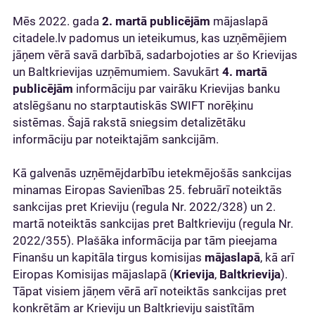
Mēs 2022. gada
2. martā publicējām
mājaslapā
citadele.lv padomus un ieteikumus, kas uzņēmējiem
jāņem vērā savā darbībā, sadarbojoties ar šo Krievijas
un Baltkrievijas uzņēmumiem. Savukārt
4. martā
publicējām
informāciju par vairāku Krievijas banku
atslēgšanu no starptautiskās SWIFT norēķinu
sistēmas. Šajā rakstā sniegsim detalizētāku
informāciju par noteiktajām sankcijām.
Kā galvenās uzņēmējdarbību ietekmējošās sankcijas
minamas Eiropas Savienības 25. februārī noteiktās
sankcijas pret Krieviju (regula Nr. 2022/328) un 2.
martā noteiktās sankcijas pret Baltkrieviju (regula Nr.
2022/355). Plašāka informācija par tām pieejama
Finanšu un kapitāla tirgus komisijas
mājaslapā
, kā arī
Eiropas Komisijas mājaslapā (
Krievija
,
Baltkrievija
).
Tāpat visiem jāņem vērā arī noteiktās sankcijas pret
konkrētām ar Krieviju un Baltkrieviju saistītām