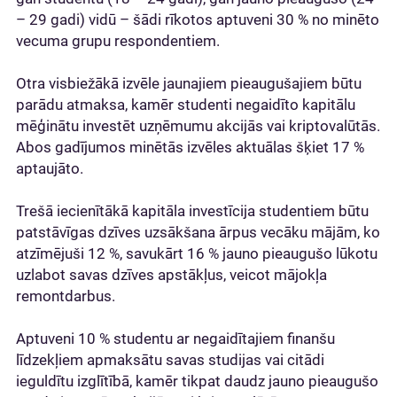
– 29 gadi) vidū – šādi rīkotos aptuveni 30 % no minēto
vecuma grupu respondentiem.
Otra visbiežākā izvēle jaunajiem pieaugušajiem būtu
parādu atmaksa, kamēr studenti negaidīto kapitālu
mēģinātu investēt uzņēmumu akcijās vai kriptovalūtās.
Abos gadījumos minētās izvēles aktuālas šķiet 17 %
aptaujāto.
Trešā iecienītākā kapitāla investīcija studentiem būtu
patstāvīgas dzīves uzsākšana ārpus vecāku mājām, ko
atzīmējuši 12 %, savukārt 16 % jauno pieaugušo lūkotu
uzlabot savas dzīves apstākļus, veicot mājokļa
remontdarbus.
Aptuveni 10 % studentu ar negaidītajiem finanšu
līdzekļiem apmaksātu savas studijas vai citādi
ieguldītu izglītībā, kamēr tikpat daudz jauno pieaugušo