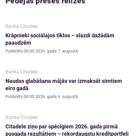
Pēdējās preses relīzes
Banka Citadele
Krāpnieki sociālajos tīklos – slazdi dažādām
paaudzēm
Publicēts
09:00 2026. gada 7. augustā
Banka Citadele
Naudas glabāšana mājās var izmaksāt simtiem
eiro gadā
Publicēts
09:00 2026. gada 6. augustā
Banka Citadele
Citadele ziņo par spēcīgiem 2026. gada pirmā
pusgada rezultātiem – rekordaugstu kredītportfeli