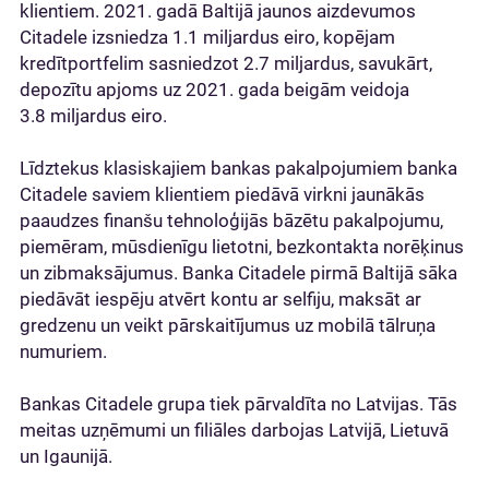
klientiem. 2021. gadā Baltijā jaunos aizdevumos
Citadele izsniedza 1.1 miljardus eiro, kopējam
kredītportfelim sasniedzot 2.7 miljardus, savukārt,
depozītu apjoms uz 2021. gada beigām veidoja
3.8 miljardus eiro.
Līdztekus klasiskajiem bankas pakalpojumiem banka
Citadele saviem klientiem piedāvā virkni jaunākās
paaudzes finanšu tehnoloģijās bāzētu pakalpojumu,
piemēram, mūsdienīgu lietotni, bezkontakta norēķinus
un zibmaksājumus. Banka Citadele pirmā Baltijā sāka
piedāvāt iespēju atvērt kontu ar selfiju, maksāt ar
gredzenu un veikt pārskaitījumus uz mobilā tālruņa
numuriem.
Bankas Citadele grupa tiek pārvaldīta no Latvijas. Tās
meitas uzņēmumi un filiāles darbojas Latvijā, Lietuvā
un Igaunijā.