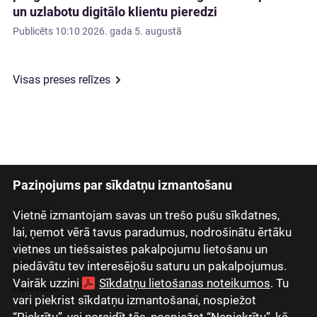
un uzlabotu digitālo klientu pieredzi
Publicēts
10:10 2026. gada 5. augustā
Visas preses relīzes
Paziņojums par sīkdatņu izmantošanu
Latviski
Русский
Vietnē izmantojam savas un trešo pušu sīkdatnes,
lai, ņemot vērā tavus paradumus, nodrošinātu ērtāku
English
vietnes un tiešsaistes pakalpojumu lietošanu un
Eesti
piedāvātu tev interesējošu saturu un pakalpojumus.
Vairāk uzzini
Sīkdatņu lietošanas noteikumos
. Tu
Lietuviškai
vari piekrist sīkdatņu izmantošanai, nospiežot