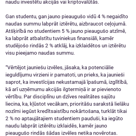
naudu investētu akcijās vai kriptovalūtās.
Gan studentu, gan jauno pieaugušo vidū 4 % negaidīto
naudas summu labprāt iztērētu, aizbraucot ceļojumā.
Atšķirībā no studentiem 5 % jauno pieaugušo atzīmē,
ka labprāt atbalstītu tuviniekus finansiāli, kamēr
studējošo rindās 2 % atklāj, ka izklaidētos un iztērētu
visu pieejamo naudas summu.
“Vērtējot jauniešu izvēles, jāsaka, ka potenciālie
ieguldījumu virzieni ir pamatoti, un prieks, ka jaunieši
saprot, ka investīcijas nekustamajā īpašumā, izglītībā,
kā arī uzņēmumu akcijās ilgtermiņā ir ar pievienoto
vērtību. Par disciplīnu un dzīves realitātes sajūtu
liecina, ka, kļūstot vecākam, prioritāšu sarakstā lielāku
nozīmi iegūst kredītsaistību nokārtošana, turklāt tikai
2 % no aptaujātajiem studentiem pauduši, ka iegūto
naudu labprāt iztērētu izklaidēs, kamēr jauno
pieaugušo rindās šādas izvēles netika novērotas.