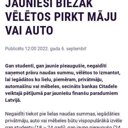
JAUNIEŠI BIEŽĀK
VĒLĒTOS PIRKT MĀJU
VAI AUTO
Publicēts
12:00 2022. gada 6. septembrī
Gan studenti, gan jaunie pieaugušie, negaidīti
saņemot prāvu naudas summu, vēlētos to izmantot,
lai iegādātos ko lielu, piemēram, privātmāju,
automašīnu vai mēbeles, secināts bankas Citadele
veiktajā pētījumā par jauniešu finanšu paradumiem
Latvijā.
Negaidīti tiekot pie lielas naudas summas, iegādāties
privātmāju, auto vai mēbeles būtu vispopulārākā izvēle
gan studentu (18 – 24 gadi), gan jauno pieaugušo (24