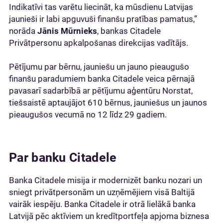
Indikatīvi tas varētu liecināt, ka mūsdienu Latvijas
jaunieši ir labi apguvuši finanšu pratības pamatus,”
norāda
Jānis Mūrnieks
, bankas Citadele
Privātpersonu apkalpošanas direkcijas vadītājs.
Pētījumu par bērnu, jauniešu un jauno pieaugušo
finanšu paradumiem banka Citadele veica pērnajā
pavasarī sadarbībā ar pētījumu aģentūru Norstat,
tiešsaistē aptaujājot 610 bērnus, jauniešus un jaunos
pieaugušos vecumā no 12 līdz 29 gadiem.
Par banku Citadele
Banka Citadele misija ir modernizēt banku nozari un
sniegt privātpersonām un uzņēmējiem visā Baltijā
vairāk iespēju. Banka Citadele ir otrā lielākā banka
Latvijā pēc aktīviem un kredītportfeļa apjoma biznesa