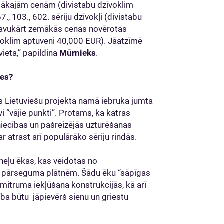
gstākajām cenām (divistabu dzīvoklim
, 103., 602. sēriju dzīvokļi (divistabu
savukārt zemākās cenas novērotas
voklim aptuveni 40,000 EUR). Jāatzīmē
vieta,” papildina
Mūrnieks
.
ses?
s Lietuviešu projekta namā iebruka jumta
vi “vājie punkti”. Protams, ka katras
niecības un pašreizējās uzturēšanas
r atrast arī populārāko sēriju rindās.
neļu ēkas, kas veidotas no
a pārseguma plātnēm. Šādu ēku “sāpīgas
a mitruma iekļūšana konstrukcijās, kā arī
ība būtu jāpievērš sienu un griestu