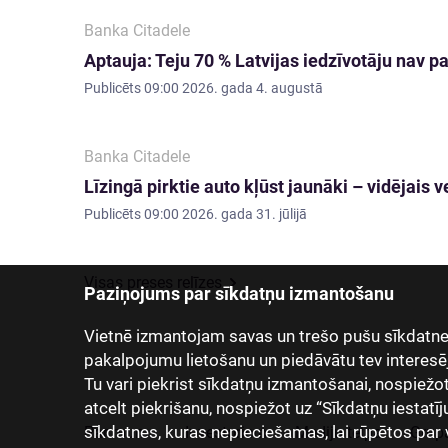
Banka Citadele
Aptauja: Teju 70 % Latvijas iedzīvotāju nav
Publicēts
09:00 2026. gada 4. augustā
Banka Citadele
Līzingā pirktie auto kļūst jaunāki – vidējai
Publicēts
09:00 2026. gada 31. jūlijā
Visas preses relīzes
Paziņojums par sīkdatņu izmantošanu
Vietnē izmantojam savas un trešo pušu sīkdatnes
pakalpojumu lietošanu un piedāvātu tev interesē
Tu vari piekrist sīkdatņu izmantošanai, nospiežot “
atcelt piekrišanu, nospiežot uz “Sīkdatņu iestatīj
sīkdatnes, kuras nepieciešamas, lai rūpētos par 
Par mums
Investoriem
Mediju telpa
Grup