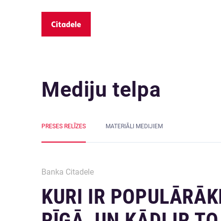
Mediju telpa
PRESES RELĪZES
MATERIĀLI MEDIJIEM
Banka Citadele
KURI IR POPULĀRĀK
RĪGĀ, UN KĀDI IR T