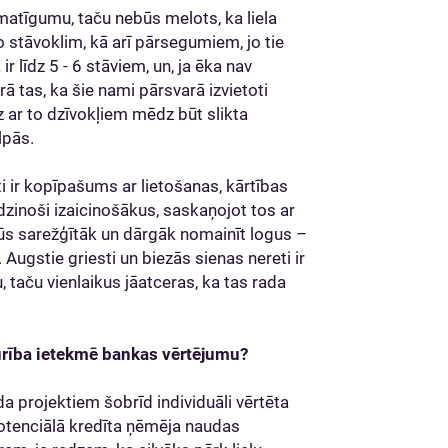
matīgumu, taču nebūs melots, ka liela
stāvoklim, kā arī pārsegumiem, jo tie
r līdz 5 - 6 stāviem, un, ja ēka nav
ā tas, ka šie nami pārsvarā izvietoti
dz ar to dzīvokļiem mēdz būt slikta
lpās.
ti ir kopīpašums ar lietošanas, kārtības
zinoši izaicinošākus, saskaņojot tos ar
ūs sarežģītāk un dārgāk nomainīt logus –
Augstie griesti un biezās sienas nereti ir
, taču vienlaikus jāatceras, ka tas rada
turība ietekmē bankas vērtējumu?
a projektiem šobrīd individuāli vērtēta
 potenciālā kredīta ņēmēja naudas