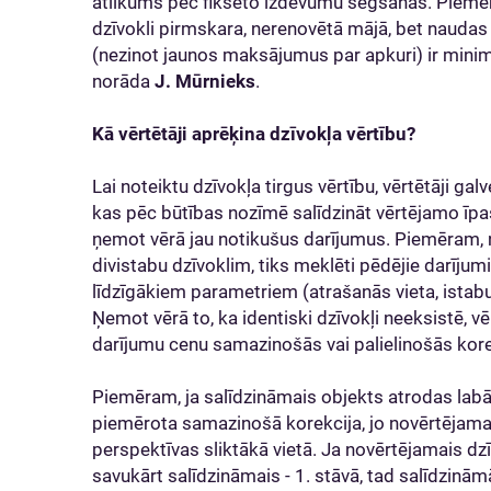
atlikums pēc fiksēto izdevumu segšanas. Piemēra
dzīvokli pirmskara, nerenovētā mājā, bet nauda
(nezinot jaunos maksājumus par apkuri) ir minimā
norāda
J. Mūrnieks
.
Kā vērtētāji aprēķina dzīvokļa vērtību?
Lai noteiktu dzīvokļa tirgus vērtību, vērtētāji g
kas pēc būtības nozīmē salīdzināt vērtējamo īp
ņemot vērā jau notikušus darījumus. Piemēram, n
divistabu dzīvoklim, tiks meklēti pēdējie darījum
līdzīgākiem parametriem (atrašanās vieta, istabu 
Ņemot vērā to, ka identiski dzīvokļi neeksistē,
darījumu cenu samazinošās vai palielinošās kor
Piemēram, ja salīdzināmais objekts atrodas labāk
piemērota samazinošā korekcija, jo novērtējamai
perspektīvas sliktākā vietā. Ja novērtējamais dzī
savukārt salīdzināmais - 1. stāvā, tad salīdzinām