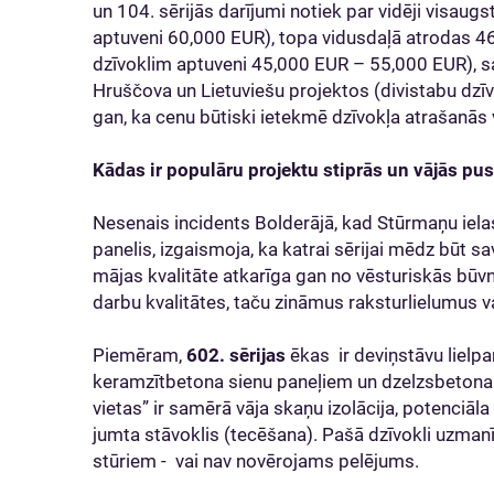
un 104. sērijās darījumi notiek par vidēji visau
aptuveni 60,000 EUR), topa vidusdaļā atrodas 467.
dzīvoklim aptuveni 45,000 EUR – 55,000 EUR), 
Hruščova un Lietuviešu projektos (divistabu dzī
gan, ka cenu būtiski ietekmē dzīvokļa atrašanās 
Kādas ir populāru projektu stiprās un vājās pu
Nesenais incidents Bolderājā, kad Stūrmaņu iela
panelis, izgaismoja, ka katrai sērijai mēdz būt sa
mājas kvalitāte atkarīga gan no vēsturiskās būv
darbu kvalitātes, taču zināmus raksturlielumus va
Piemēram,
602. sērijas
ēkas ir deviņstāvu lielpa
keramzītbetona sienu paneļiem un dzelzsbeton
vietas” ir samērā vāja skaņu izolācija, potenciāl
jumta stāvoklis (tecēšana). Pašā dzīvokli uzman
stūriem - vai nav novērojams pelējums.