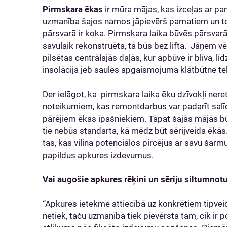
Pirmskara ēkas
ir mūra mājas, kas izceļas ar pa
uzmanība šajos namos jāpievērš pamatiem un to 
pārsvarā ir koka. Pirmskara laika būvēs pārsvarā i
savulaik rekonstruēta, tā būs bez lifta. Jāņem vēr
pilsētas centrālajās daļās, kur apbūve ir blīva, lī
insolācija jeb saules apgaismojuma klātbūtne te
Der ielāgot, ka pirmskara laika ēku dzīvokļi nere
noteikumiem, kas remontdarbus var padarīt salīd
pārējiem ēkas īpašniekiem. Tāpat šajās mājās b
tie nebūs standarta, kā mēdz būt sērijveida ēkās. 
tas, kas vilina potenciālos pircējus ar savu šarmu
papildus apkures izdevumus.
Vai augošie apkures rēķini un sēriju siltumno
“Apkures ietekme attiecībā uz konkrētiem tipveid
netiek, taču uzmanība tiek pievērsta tam, cik ir