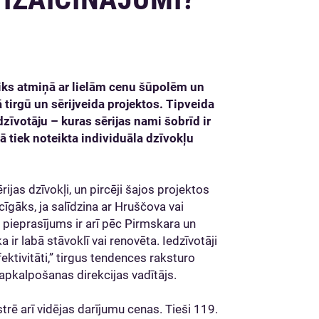
iks atmiņā ar lielām cenu šūpolēm un
 tirgū un sērijveida projektos. Tipveida
dzīvotāju – kuras sērijas nami šobrīd ir
ā tiek noteikta individuāla dzīvokļu
rijas dzīvokļi, un pircēji šajos projektos
īgāks, ja salīdzina ar Hruščova vai
s pieprasījums ir arī pēc Pirmskara un
a ir labā stāvoklī vai renovēta. Iedzīvotāji
ektivitāti,” tirgus tendences raksturo
apkalpošanas direkcijas vadītājs.
rē arī vidējas darījumu cenas. Tieši 119.