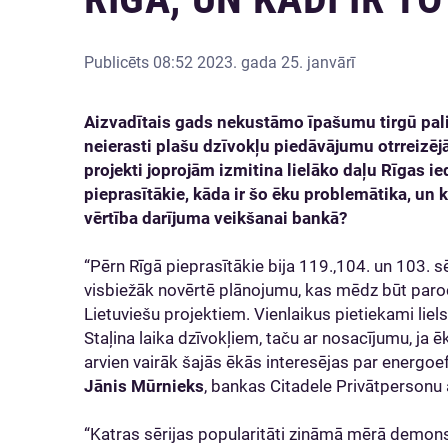
Publicēts
08:52 2023. gada 25. janvārī
Aizvadītais gads nekustāmo īpašumu tirgū pal
neierasti plašu dzīvokļu piedāvājumu otrreizējā
projekti joprojām izmitina lielāko daļu Rīgas ie
pieprasītākie, kāda ir šo ēku problemātika, un k
vērtība darījuma veikšanai bankā?
“Pērn Rīgā pieprasītākie bija 119.,104. un 103. sē
visbiežāk novērtē plānojumu, kas mēdz būt paroc
Lietuviešu projektiem. Vienlaikus pietiekami liel
Staļina laika dzīvokļiem, taču ar nosacījumu, ja ēk
arvien vairāk šajās ēkās interesējas par energoef
Jānis Mūrnieks
, bankas Citadele Privātpersonu 
“Katras sērijas popularitāti zināmā mērā demonst