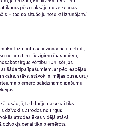
m, ja redzam, ka cilvēks pērk lielu
s atlikums pēc maksājumu veikšanas
ls – tad šo situāciju noteikti izrunājam,”
alvenokārt izmanto salīdzināšanas metodi,
ašumu ar citiem līdzīgiem īpašumiem,
osakot tirgus vērtību 104. sērijas
i ar šāda tipa īpašumiem, ar pēc iespējas
skaits, stāvs, stāvoklis, mājas puse, utt.)
 vērtējumā piemēro salīdzināmo īpašumu
ekcijas.
ā lokācijā, tad darījuma cenai tiks
s dzīvoklis atrodas no tirgus
voklis atrodas ēkas vidējā stāvā,
ā dzīvokļa cenai tiks piemērota