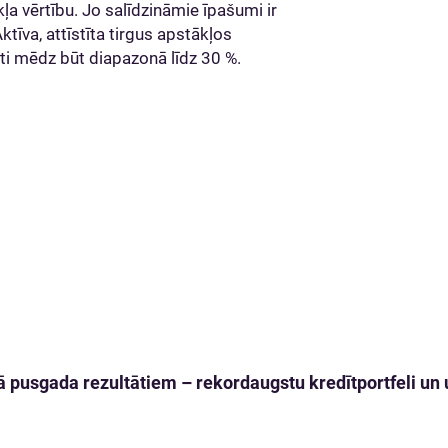
kļa vērtību. Jo salīdzināmie īpašumi ir
ktīva, attīstīta tirgus apstākļos
ti mēdz būt diapazonā līdz 30 %.
 pusgada rezultātiem – rekordaugstu kredītportfeli un u