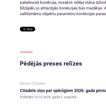
palielinošā korekcija, nosakot vidēja stāva dzīvo
līdzīgāki, jo attiecīgās korekcijas būs mazākas. A
salīdzināmo objektu parametru korekcijas paras
Pēdējās preses relīzes
Banka Citadele
Citadele ziņo par spēcīgiem 2026. gada pirmā
Publicēts
10:10 2026. gada 5. augustā