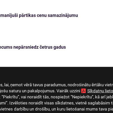
 pamanījuši pārtikas cenu samazinājumu
s vecums nepārsniedz četrus gadus
, lai, ņemot vērā tavus paradumus, nodrošinātu ērtāku vietn
jošu saturu un pakalpojumus. Vairāk uzzini
Sīkdatņu lie
Piekrītu”, vai noraidīt tās, nospiežot “Nepiekrītu”, kā arī jeb
umi”. Izvēloties noraidīt visas sīkdatnes, vietnē saglabāsim 
vietnes darbību un drošību, un kuru lietošanai mums tava pi
as uzņēmumi
Karjera
Kontakti