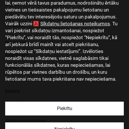
lai, ņemot vērā tavus paradumus, nodrošinātu ērtāku
English
vietnes un tiešsaistes pakalpojumu lietošanu un
Eesti
piedāvātu tev interesējošu saturu un pakalpojumus.
Vairāk uzzini
Sīkdatņu lietošanas noteikumos
. Tu
Lietuviškai
vari piekrist sīkdatņu izmantošanai, nospiežot
“Piekrītu”, vai noraidīt tās, nospiežot “Nepiekrītu”, kā
Par mums
arī jebkurā brīdī mainīt vai atcelt piekrišanu,
nospiežot uz “Sīkdatņu iestatījumi”. Izvēloties
Investoriem
noraidīt visas sīkdatnes, vietnē saglabāsim tikai
funkcionālās sīkdatnes, kuras nepieciešamas, lai
Mediju telpa
rūpētos par vietnes darbību un drošību, un kuru
lietošanai mums tava piekrišana nav nepieciešama.
Grupas uzņēmumi
Karjera
Kontakti
Piekrītu
Sīkdatņu izmantošana