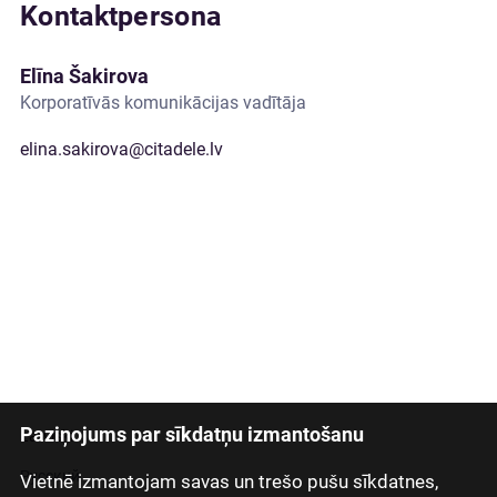
Kontaktpersona
Elīna Šakirova
Korporatīvās komunikācijas vadītāja
elina.sakirova@citadele.lv
Paziņojums par sīkdatņu izmantošanu
Latviski
Русский
Vietnē izmantojam savas un trešo pušu sīkdatnes,