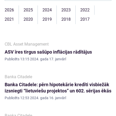
2026
2025
2024
2023
2022
2021
2020
2019
2018
2017
CBL Asset Management
ASV īres tirgus sašūpo inflācijas rādītājus
Publicēts
13:15 2024. gada 17. janvārī
Banka Citadele
Banka Citadele: pērn hipotekārie kredīti visbiežāk
izsniegti “lietuviešu projektos” un 602. sērijas ēkās
Publicēts
12:53 2024. gada 16. janvārī
Banka Citadele