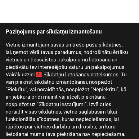
Paziņojums par sīkdatņu izmantošanu
Latviski
Русский
Vietnē izmantojam savas un trešo pušu sīkdatnes,
lai, ņemot vērā tavus paradumus, nodrošinātu ērtāku
English
vietnes un tiešsaistes pakalpojumu lietošanu un
Eesti
piedāvātu tev interesējošu saturu un pakalpojumus.
Vairāk uzzini
Sīkdatņu lietošanas noteikumos
. Tu
Lietuviškai
vari piekrist sīkdatņu izmantošanai, nospiežot
“Piekrītu”, vai noraidīt tās, nospiežot “Nepiekrītu”, kā
Par mums
arī jebkurā brīdī mainīt vai atcelt piekrišanu,
nospiežot uz “Sīkdatņu iestatījumi”. Izvēloties
Investoriem
noraidīt visas sīkdatnes, vietnē saglabāsim tikai
funkcionālās sīkdatnes, kuras nepieciešamas, lai
Mediju telpa
rūpētos par vietnes darbību un drošību, un kuru
lietošanai mums tava piekrišana nav nepieciešama.
Grupas uzņēmumi