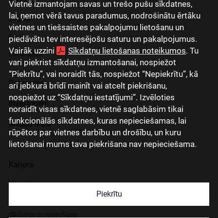
Русский
Vietnē izmantojam savas un trešo pušu sīkdatnes,
lai, ņemot vērā tavus paradumus, nodrošinātu ērtāku
English
vietnes un tiešsaistes pakalpojumu lietošanu un
Eesti
piedāvātu tev interesējošu saturu un pakalpojumus.
Vairāk uzzini
Sīkdatņu lietošanas noteikumos
. Tu
Lietuviškai
vari piekrist sīkdatņu izmantošanai, nospiežot
“Piekrītu”, vai noraidīt tās, nospiežot “Nepiekrītu”, kā
Par mums
arī jebkurā brīdī mainīt vai atcelt piekrišanu,
nospiežot uz “Sīkdatņu iestatījumi”. Izvēloties
Investoriem
noraidīt visas sīkdatnes, vietnē saglabāsim tikai
funkcionālās sīkdatnes, kuras nepieciešamas, lai
Mediju telpa
rūpētos par vietnes darbību un drošību, un kuru
lietošanai mums tava piekrišana nav nepieciešama.
Grupas uzņēmumi
Karjera
Kontakti
Piekrītu
Sīkdatņu izmantošana