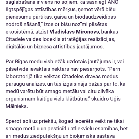
saglabāšana ir viens no soļiem, kā sasniegt ANO
Ilgtspējīgas attīstības mērķus, ņemot vērā bišu
pienesumu pārtikas, gaisa un biodaudzveidības
nodrošināšanā,” izceļot bišu nozīmi pilsētas
ekosistēmā, atzīst
Vladislavs Mironovs
, bankas
Citadele valdes loceklis stratēģijas realizācijas,
digitālās un biznesa attīstības jautājumos.
Par Rīgas medu visbiežāk uzdotais jautājums ir, vai
pilsētvidē ievāktais nektārs nav piesārņots. “Pērn
laboratorijā tika veiktas Citadeles dravas medus
paraugu analīzes, un tās izgaisināja bažas par to, ka
medū varētu būt smago metālu vai citu cilvēka
organismam kaitīgu vielu klātbūtne,” skaidro Uģis
Mālnieks.
Sperot soli uz priekšu, šogad iecerēts veikt ne tikai
smago metālu un pesticīdu atliekvielu esamības, bet
arī medus ziedputekšņu un bioķīmiskā sastāva