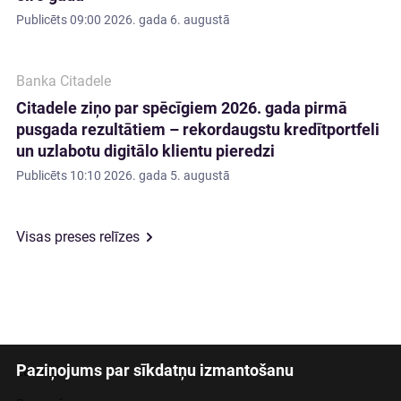
Publicēts
09:00 2026. gada 6. augustā
Banka Citadele
Citadele ziņo par spēcīgiem 2026. gada pirmā
pusgada rezultātiem – rekordaugstu kredītportfeli
un uzlabotu digitālo klientu pieredzi
Publicēts
10:10 2026. gada 5. augustā
Visas preses relīzes
Paziņojums par sīkdatņu izmantošanu
Latviski