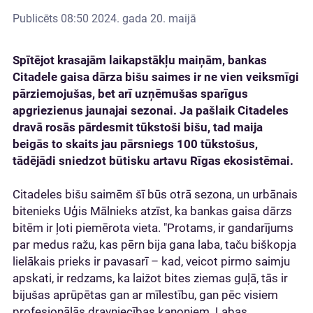
Publicēts
08:50 2024. gada 20. maijā
Spītējot krasajām laikapstākļu maiņām, bankas
Citadele gaisa dārza bišu saimes ir ne vien veiksmīgi
pārziemojušas, bet arī uzņēmušas sparīgus
apgriezienus jaunajai sezonai. Ja pašlaik Citadeles
dravā rosās pārdesmit tūkstoši bišu, tad maija
beigās to skaits jau pārsniegs 100 tūkstošus,
tādējādi sniedzot būtisku artavu Rīgas ekosistēmai.
Citadeles bišu saimēm šī būs otrā sezona, un urbānais
bitenieks Uģis Mālnieks atzīst, ka bankas gaisa dārzs
bitēm ir ļoti piemērota vieta. "Protams, ir gandarījums
par medus ražu, kas pērn bija gana laba, taču biškopja
lielākais prieks ir pavasarī – kad, veicot pirmo saimju
apskati, ir redzams, ka laižot bites ziemas guļā, tās ir
bijušas aprūpētas gan ar mīlestību, gan pēc visiem
profesionālās dravniecības kanoniem. Labas