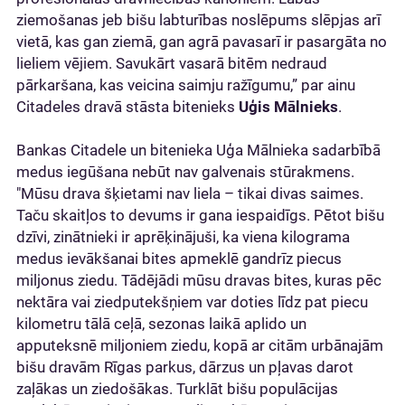
ziemošanas jeb bišu labturības noslēpums slēpjas arī
vietā, kas gan ziemā, gan agrā pavasarī ir pasargāta no
lieliem vējiem. Savukārt vasarā bitēm nedraud
pārkaršana, kas veicina saimju ražīgumu,” par ainu
Citadeles dravā stāsta bitenieks
Uģis Mālnieks
.
Bankas Citadele un bitenieka Uģa Mālnieka sadarbībā
medus iegūšana nebūt nav galvenais stūrakmens.
"Mūsu drava šķietami nav liela – tikai divas saimes.
Taču skaitļos to devums ir gana iespaidīgs. Pētot bišu
dzīvi, zinātnieki ir aprēķinājuši, ka viena kilograma
medus ievākšanai bites apmeklē gandrīz piecus
miljonus ziedu. Tādējādi mūsu dravas bites, kuras pēc
nektāra vai ziedputekšņiem var doties līdz pat piecu
kilometru tālā ceļā, sezonas laikā aplido un
apputeksnē miljoniem ziedu, kopā ar citām urbānajām
bišu dravām Rīgas parkus, dārzus un pļavas darot
zaļākas un ziedošākas. Turklāt bišu populācijas