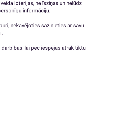
veida loterijas, ne īsziņas un nelūdz
 personīgu informāciju.
puri, nekavējoties sazinieties ar savu
ai.
arbības, lai pēc iespējas ātrāk tiktu