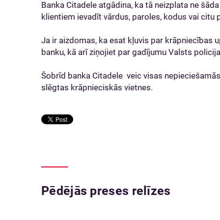
Banka Citadele atgādina, ka tā neizplata ne šāda 
klientiem ievadīt vārdus, paroles, kodus vai citu
Ja ir aizdomas, ka esat kļuvis par krāpniecības u
banku, kā arī ziņojiet par gadījumu Valsts policij
Šobrīd banka Citadele veic visas nepieciešamās d
slēgtas krāpnieciskās vietnes.
Pēdējās preses relīzes