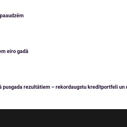
m paaudzēm
em eiro gadā
 pusgada rezultātiem – rekordaugstu kredītportfeli un u