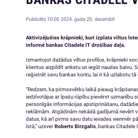
Publicēts
10:00 2024. gada 20. decembrī
Aktivizējušies krāpnieki, kuri izplata viltus lot
informē bankas Citadele IT drošības daļa.
Izmantojot dažādus viltus profilus, krāpnieki soc
klientus aizpildīt anketu un iegūt naudas balvu. 
reģistrēt savu bankas kontu, lai it kā uzlabotu t
“Redzam, ka pirmssvētku laikā pieaug krāpšanas
iedzīvotājus ar īpašu rūpību pievērst uzmanību s
personīgās informācijas apstiprināšanu, dažādi
reklāmām. Atgādinām nekādā gadījumā nevērt vaļ
datus, kā arī pirms savu datu ievades vienmēr pār
īstā,” uzsver
Roberts Birzgalis
, bankas Citadele 