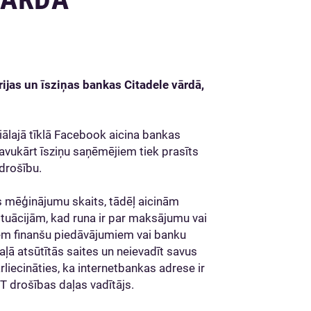
erijas un īsziņas bankas Citadele vārdā,
iālajā tīklā Facebook aicina bankas
Savukārt īsziņu saņēmējiem tiek prasīts
ā drošību.
 mēģinājumu skaits, tādēļ aicinām
ituācijām, kad runa ir par maksājumu vai
em finanšu piedāvājumiem vai banku
ā atsūtītās saites un neievadīt savus
liecināties, ka internetbankas adrese ir
IT drošības daļas vadītājs.