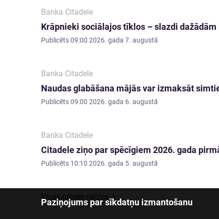
Banka Citadele
Krāpnieki sociālajos tīklos – slazdi dažādā
Publicēts
09:00 2026. gada 7. augustā
Banka Citadele
Naudas glabāšana mājās var izmaksāt simti
Publicēts
09:00 2026. gada 6. augustā
Banka Citadele
Citadele ziņo par spēcīgiem 2026. gada pirmā
Publicēts
10:10 2026. gada 5. augustā
Visas preses relīzes
Paziņojums par sīkdatņu izmantošanu