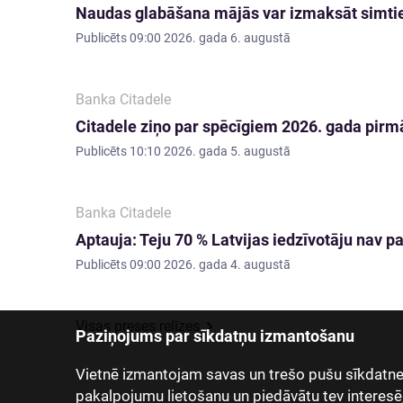
Naudas glabāšana mājās var izmaksāt simti
Publicēts
09:00 2026. gada 6. augustā
Banka Citadele
Citadele ziņo par spēcīgiem 2026. gada pirmā
Publicēts
10:10 2026. gada 5. augustā
Banka Citadele
Aptauja: Teju 70 % Latvijas iedzīvotāju nav
Publicēts
09:00 2026. gada 4. augustā
Visas preses relīzes
Paziņojums par sīkdatņu izmantošanu
Vietnē izmantojam savas un trešo pušu sīkdatnes
pakalpojumu lietošanu un piedāvātu tev interesē