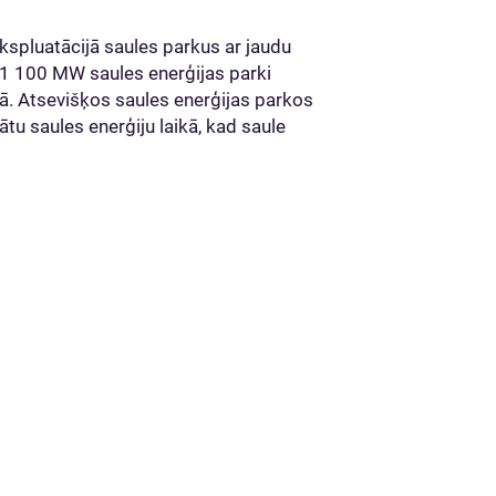
spluatācijā saules parkus ar jaudu
ā 1 100 MW saules enerģijas parki
dā. Atsevišķos saules enerģijas parkos
tu saules enerģiju laikā, kad saule