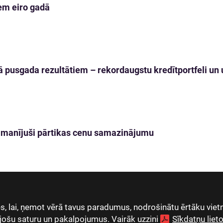
em eiro gadā
 pusgada rezultātiem – rekordaugstu kredītportfeli un u
 pamanījuši pārtikas cenu samazinājumu
, lai, ņemot vērā tavus paradumus, nodrošinātu ērtāku vietn
jošu saturu un pakalpojumus. Vairāk uzzini
Sīkdatņu lie