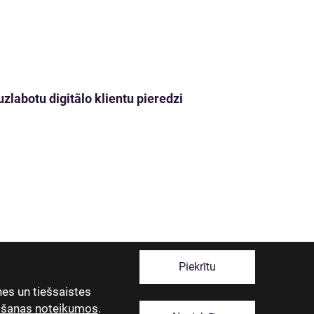
zlabotu digitālo klientu pieredzi
Piekrītu
es un tiešsaistes
tošanas noteikumos
.