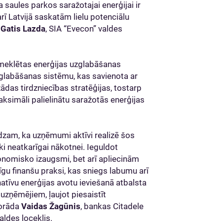
 saules parkos saražotajai enerģijai ir
rī Latvijā saskatām lielu potenciālu
a
Gatis Lazda
, SIA “Evecon” valdes
s meklētas enerģijas uzglabāšanas
zglabāšanas sistēmu, kas savienota ar
žādas tirdzniecības stratēģijas, tostarp
aksimāli palielinātu saražotās enerģijas
edzam, ka uzņēmumi aktīvi realizē šos
ki neatkarīgai nākotnei. Ieguldot
konomisko izaugsmi, bet arī apliecinām
gu finanšu praksi, kas sniegs labumu arī
atīvu enerģijas avotu ieviešanā atbalsta
uzņēmējiem, ļaujot piesaistīt
norāda
Vaidas Žagūnis
, bankas Citadele
valdes loceklis.