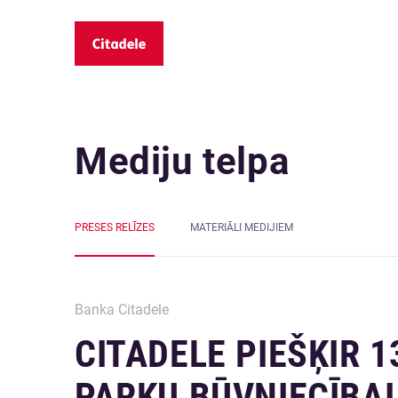
Mediju telpa
PRESES RELĪZES
MATERIĀLI MEDIJIEM
Banka Citadele
CITADELE PIEŠĶIR 
PARKU BŪVNIECĪBAI