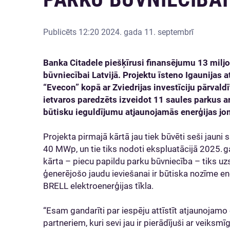
Publicēts
12:20 2024. gada 11. septembrī
Banka Citadele piešķīrusi finansējumu 13 milj
būvniecībai Latvijā. Projektu īsteno Igaunijas 
“Evecon” kopā ar Zviedrijas investīciju pārvaldī
ietvaros paredzēts izveidot 11 saules parkus 
būtisku ieguldījumu atjaunojamās enerģijas jom
Projekta pirmajā kārtā jau tiek būvēti seši jauni
40 MWp, un tie tiks nodoti ekspluatācijā 2025. g
kārta – piecu papildu parku būvniecība – tiks uz
ģenerējošo jaudu ieviešanai ir būtiska nozīme e
BRELL elektroenerģijas tīkla.
“Esam gandarīti par iespēju attīstīt atjaunojamo 
partneriem, kuri sevi jau ir pierādījuši ar veiksm