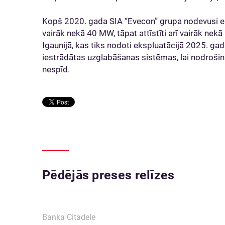
Kopš 2020. gada SIA “Evecon” grupa nodevusi ek
vairāk nekā 40 MW, tāpat attīstīti arī vairāk nek
Igaunijā, kas tiks nodoti ekspluatācijā 2025. ga
iestrādātas uzglabāšanas sistēmas, lai nodrošinā
nespīd.
Pēdējās preses relīzes
Banka Citadele