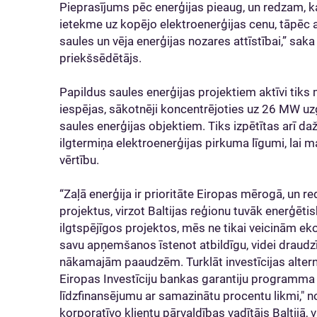
Pieprasījums pēc enerģijas pieaug, un redzam, ka
ietekme uz kopējo elektroenerģijas cenu, tāpēc a
saules un vēja enerģijas nozares attīstībai,” sak
priekšsēdētājs.
Papildus saules enerģijas projektiem aktīvi tik
iespējas, sākotnēji koncentrējoties uz 26 MW u
saules enerģijas objektiem. Tiks izpētītas arī da
ilgtermiņa elektroenerģijas pirkuma līgumi, lai m
vērtību.
“Zaļā enerģija ir prioritāte Eiropas mērogā, un r
projektus, virzot Baltijas reģionu tuvāk enerģētis
ilgtspējīgos projektos, mēs ne tikai veicinām e
savu apņemšanos īstenot atbildīgu, videi draudzī
nākamajām paaudzēm. Turklāt investīcijas altern
Eiropas Investīciju bankas garantiju programma 
līdzfinansējumu ar samazinātu procentu likmi," 
korporatīvo klientu pārvaldības vadītājs Baltijā, 