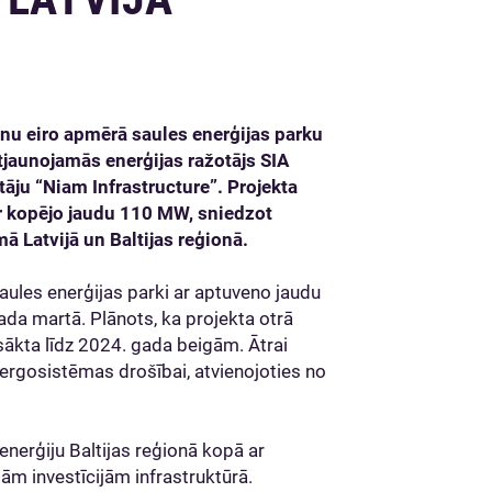
onu eiro apmērā saules enerģijas parku
atjaunojamās enerģijas ražotājs SIA
tāju “Niam Infrastructure”. Projekta
ar kopējo jaudu 110 MW, sniedzot
ā Latvijā un Baltijas reģionā.
 saules enerģijas parki ar aptuveno jaudu
ada martā. Plānots, ka projekta otrā
sākta līdz 2024. gada beigām. Ātrai
nergosistēmas drošībai, atvienojoties no
enerģiju Baltijas reģionā kopā ar
īgām investīcijām infrastruktūrā.