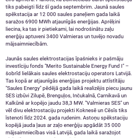
tiks pabeigti līdz šī gada septembrim. Jaunā saules
spēkstacija ar 12 000 saules paneļiem gada laikā
saražos 6900 MWh atjaunīgās enerģijas. Aprēķini
liecina, ka tas ir pietiekami, lai nodrošinātu zaļu
enerģiju aptuveni 3400 Valmieras un tuvējo novadu
mājsaimniecībām.
Jaunās saules elektrostacijas īpašnieks ir pašmāju
investīciju fonds "Merito Sustainable Energy Fund I" –
šobrīd lielākais saules elektrostaciju operators Latvijā.
Tas kopā ar atjaunīgās enerģijas projektu attīstītāju
"Saules Energy" pēdējā gada laikā realizējis piecu jaunu
SES izbūvi Zilupē, Brenguļos, Inčukalnā, Carnikavā un
Kalkūnē ar kopējo jaudu 38,3 MW. "Valmieras SES" un
vēl divu elektrostaciju projekti Koknesē un Cēsīs tiks
īstenoti līdz 2024. gada rudenim. Astoņu spēkstaciju
kopējā jauda ļaus ar zaļo enerģiju apgādāt 35 000
mājsaimniecības visā Latvijā, gada laikā saražojot