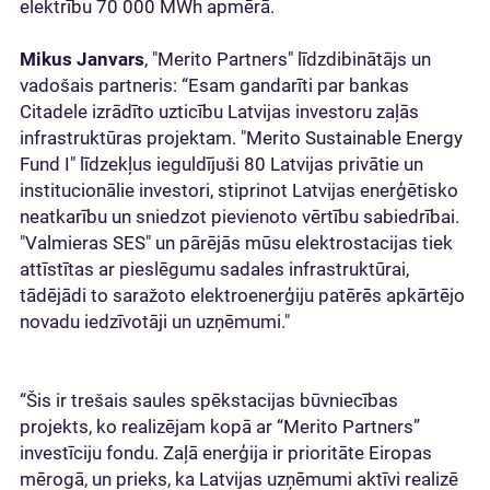
elektrību 70 000 MWh apmērā.
Mikus Janvars
, "Merito Partners" līdzdibinātājs un
vadošais partneris: “Esam gandarīti par bankas
Citadele izrādīto uzticību Latvijas investoru zaļās
infrastruktūras projektam. "Merito Sustainable Energy
Fund I" līdzekļus ieguldījuši 80 Latvijas privātie un
institucionālie investori, stiprinot Latvijas enerģētisko
neatkarību un sniedzot pievienoto vērtību sabiedrībai.
"Valmieras SES" un pārējās mūsu elektrostacijas tiek
attīstītas ar pieslēgumu sadales infrastruktūrai,
tādējādi to saražoto elektroenerģiju patērēs apkārtējo
novadu iedzīvotāji un uzņēmumi."
“Šis ir trešais saules spēkstacijas būvniecības
projekts, ko realizējam kopā ar “Merito Partners”
investīciju fondu. Zaļā enerģija ir prioritāte Eiropas
mērogā, un prieks, ka Latvijas uzņēmumi aktīvi realizē