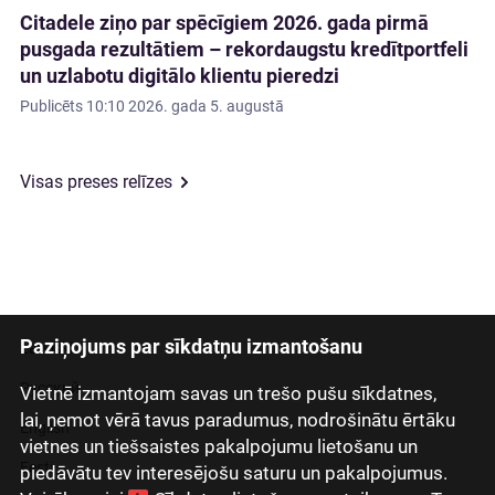
Citadele ziņo par spēcīgiem 2026. gada pirmā
pusgada rezultātiem – rekordaugstu kredītportfeli
un uzlabotu digitālo klientu pieredzi
Publicēts
10:10 2026. gada 5. augustā
Visas preses relīzes
Paziņojums par sīkdatņu izmantošanu
Latviski
Русский
Vietnē izmantojam savas un trešo pušu sīkdatnes,
lai, ņemot vērā tavus paradumus, nodrošinātu ērtāku
English
vietnes un tiešsaistes pakalpojumu lietošanu un
Eesti
piedāvātu tev interesējošu saturu un pakalpojumus.