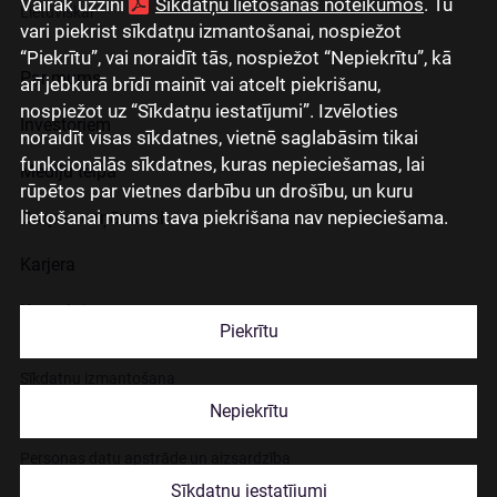
Vairāk uzzini
Sīkdatņu lietošanas noteikumos
. Tu
Lietuviškai
vari piekrist sīkdatņu izmantošanai, nospiežot
“Piekrītu”, vai noraidīt tās, nospiežot “Nepiekrītu”, kā
Par mums
arī jebkurā brīdī mainīt vai atcelt piekrišanu,
nospiežot uz “Sīkdatņu iestatījumi”. Izvēloties
Investoriem
noraidīt visas sīkdatnes, vietnē saglabāsim tikai
funkcionālās sīkdatnes, kuras nepieciešamas, lai
Mediju telpa
rūpētos par vietnes darbību un drošību, un kuru
lietošanai mums tava piekrišana nav nepieciešama.
Grupas uzņēmumi
Karjera
Kontakti
Piekrītu
Sīkdatņu izmantošana
Nepiekrītu
Lapas lietošanas noteikumi
Personas datu apstrāde un aizsardzība
Sīkdatņu iestatījumi