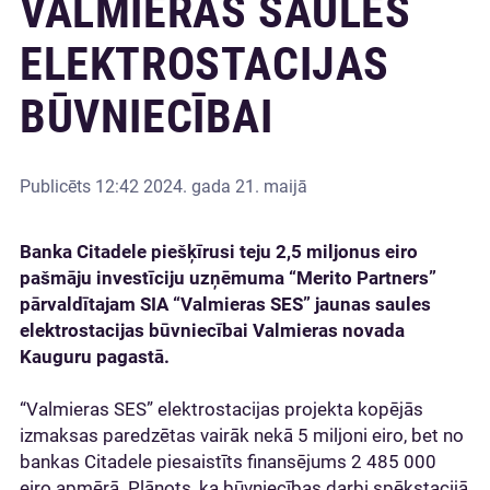
VALMIERAS SAULES
ELEKTROSTACIJAS
BŪVNIECĪBAI
Publicēts
12:42 2024. gada 21. maijā
Banka Citadele piešķīrusi teju 2,5 miljonus eiro
pašmāju investīciju uzņēmuma “Merito Partners”
pārvaldītajam SIA “Valmieras SES” jaunas saules
elektrostacijas būvniecībai Valmieras novada
Kauguru pagastā.
“Valmieras SES” elektrostacijas projekta kopējās
izmaksas paredzētas vairāk nekā 5 miljoni eiro, bet no
bankas Citadele piesaistīts finansējums 2 485 000
eiro apmērā. Plānots, ka būvniecības darbi spēkstacijā