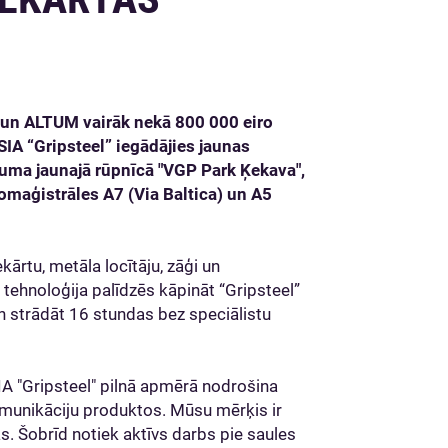
 un ALTUM vairāk nekā 800 000 eiro
A “Gripsteel” iegādājies jaunas
uma jaunajā rūpnīcā "VGP Park Ķekava",
tomaģistrāles A7 (Via Baltica) un A5
rtu, metāla locītāju, zāģi un
 tehnoloģija palīdzēs kāpināt “Gripsteel”
n strādāt 16 stundas bez speciālistu
SIA "Gripsteel" pilnā apmērā nodrošina
komunikāciju produktos. Mūsu mērķis ir
as. Šobrīd notiek aktīvs darbs pie saules