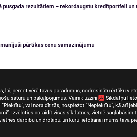
 pusgada rezultātiem – rekordaugstu kredītportfeli un u
 pamanījuši pārtikas cenu samazinājumu
, lai, ņemot vērā tavus paradumus, nodrošinātu ērtāku vietn
jošu saturu un pakalpojumus. Vairāk uzzini
Sīkdatņu lie
Piekrītu”, vai noraidīt tās, nospiežot “Nepiekrītu”, kā arī jeb
umi”. Izvēloties noraidīt visas sīkdatnes, vietnē saglabāsim 
vietnes darbību un drošību, un kuru lietošanai mums tava pi
as uzņēmumi
Karjera
Kontakti