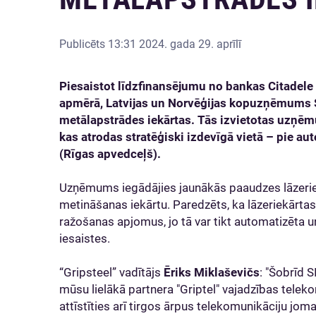
Publicēts
13:31 2024. gada 29. aprīlī
Piesaistot līdzfinansējumu no bankas Citadele
apmērā, Latvijas un Norvēģijas kopuzņēmums SI
metālapstrādes iekārtas. Tās izvietotas uzņēm
kas atrodas stratēģiski izdevīgā vietā – pie au
(Rīgas apvedceļš).
Uzņēmums iegādājies jaunākās paaudzes lāzeriekā
metināšanas iekārtu. Paredzēts, ka lāzeriekārtas
ražošanas apjomus, jo tā var tikt automatizēta u
iesaistes.
“Gripsteel” vadītājs
Ēriks Miklaševičs
: "Šobrīd 
mūsu lielākā partnera "Griptel" vajadzības tele
attīstīties arī tirgos ārpus telekomunikāciju jom