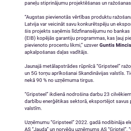
paneļu stiprinājumu projektēšanas un ražošanas
“Augstas pievienotās vērtības produktu ražošana
Latvija var veicināt savu konkurētspēju un ekspo
šis projekts saņēmis līdzfinansējumu no bankas 
(EIB) kopējās garantiju programmas, kas ļauj pie
pievienoto procentu likmi,” uzsver
Guntis Minci
apkalpošanas daļas vadītājs.
Jaunajā metālapstrādes rūpnīcā “Gripsteel” raž
un 5G torņu aprīkošanai Skandināvijas valstīs. Ti
nekā 90 % no uzņēmuma tirgus.
“Gripsteel” ikdienā nodrošina darbu 23 cilvēkiem
darbību enerģētikas sektorā, eksportējot savus p
valstīm.
Uzņēmumu “Gripsteel” 2022. gadā nodibināja elek
AS “Jauda” un norvēģu uzņēmums AS “Griptel”. “