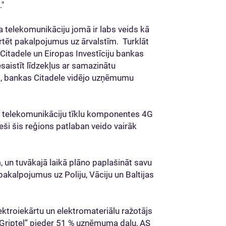
."
 telekomunikāciju jomā ir labs veids kā
rtēt pakalpojumus uz ārvalstīm. Turklāt
Citadele un Eiropas Investīciju bankas
saistīt līdzekļus ar samazinātu
s
, bankas Citadele vidējo uzņēmumu
o telekomunikāciju tīklu komponentes 4G
eši šis reģions patlaban veido vairāk
, un tuvākajā laikā plāno paplašināt savu
akalpojumus uz Poliju, Vāciju un Baltijas
troiekārtu un elektromateriālu ražotājs
Griptel” pieder 51 % uzņēmuma daļu, AS