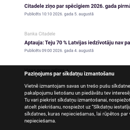
Citadele ziņo par spēcīgiem 2026. gada pirmā
Publicēts
10:10 2026. gada 5. augustā
Banka Citadele
Aptauja: Teju 70 % Latvijas iedzīvotāju nav
Publicēts
09:00 2026. gada 4. augustā
Visas preses relīzes
Paziņojums par sīkdatņu izmantošanu
Vietnē izmantojam savas un trešo pušu sīkdatnes
pakalpojumu lietošanu un piedāvātu tev interesē
Tu vari piekrist sīkdatņu izmantošanai, nospiežot “
atcelt piekrišanu, nospiežot uz “Sīkdatņu iestatīj
sīkdatnes, kuras nepieciešamas, lai rūpētos par 
Par mums
Investoriem
Mediju telpa
Grup
nepieciešama.