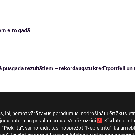
em eiro gadā
 pusgada rezultātiem – rekordaugstu kredītportfeli un u
, lai, ņemot vērā tavus paradumus, nodrošinātu ērtāku vietn
jošu saturu un pakalpojumus. Vairāk uzzini
Sīkdatņu lie
Piekrītu”, vai noraidīt tās, nospiežot “Nepiekrītu”, kā arī jeb