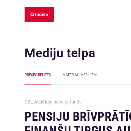
Mediju telpa
PRESES RELĪZES
MATERIĀLI MEDIJIEM
CBL Atklātais pensiju fonds
PENSIJU BRĪVPRĀT
FINANŠU TIRGUS A