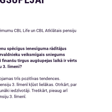
ēmumu CBL Life un CBL Atklātais pensiju
vienu spēcīgus ienesīguma rādītājus
 pārvaldnieku veiksmīgais sniegums
i finanšu tirgus augšupejas laikā ir vērts
 3. līmenī?
rojamas trīs pozitīvas tendences.
siju 3. līmenī kļūst lielākas. Otrkārt, par
ki iedzīvotāji. Treškārt, pieaug arī
siju 3. līmenī.