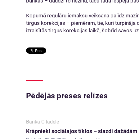
bankās – daudzi to nezina, taču tāda iespēja pa
Kopumā regulāru iemaksu veikšana palīdz mazināt 
tirgus korekcijas – piemēram, tie, kuri turpināja 
izraisītās tirgus korekcijas laikā, šobrīd savos u
Pēdējās preses relīzes
Banka Citadele
Krāpnieki sociālajos tīklos – slazdi dažādā