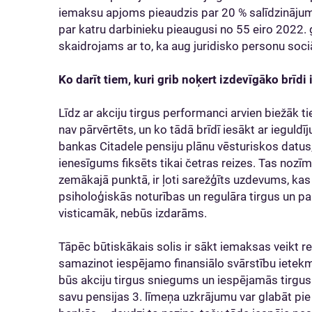
iemaksu apjoms pieaudzis par 20 % salīdzinājumā
par katru darbinieku pieaugusi no 55 eiro 2022. 
skaidrojams ar to, ka aug juridisko personu soci
Ko darīt tiem, kuri grib noķert izdevīgāko brī
Līdz ar akciju tirgus performanci arvien biežāk t
nav pārvērtēts, un ko tādā brīdī iesākt ar ieguld
bankas Citadele pensiju plānu vēsturiskos datus
ienesīgums fiksēts tikai četras reizes. Tas nozīmē
zemākajā punktā, ir ļoti sarežģīts uzdevums, ka
psiholoģiskās noturības un regulāra tirgus un pa
visticamāk, nebūs izdarāms.
Tāpēc būtiskākais solis ir sākt iemaksas veikt re
samazinot iespējamo finansiālo svārstību ietek
būs akciju tirgus sniegums un iespējamās tirgus 
savu pensijas 3. līmeņa uzkrājumu var glabāt pi