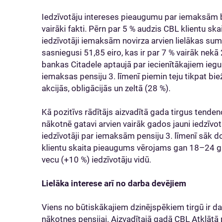
Iedzīvotāju intereses pieaugumu par iemaksām br
vairāki fakti. Pērn par 5 % audzis CBL klientu ska
iedzīvotāji iemaksām novirza arvien lielākas s
sasniegusi 51,85 eiro, kas ir par 7 % vairāk nekā 
bankas Citadele aptaujā par iecienītākajiem iegul
iemaksas pensiju 3. līmenī piemin teju tikpat b
akcijās, obligācijās un zeltā (28 %).
Kā pozitīvs rādītājs aizvadītā gada tirgus tendenc
nākotnē gatavi arvien vairāk gados jauni iedzīvotā
iedzīvotāji par iemaksām pensiju 3. līmenī sāk
klientu skaita pieaugums vērojams gan 18–24 
vecu (+10 %) iedzīvotāju vidū.
Lielāka interese arī no darba devējiem
Viens no būtiskākajiem dzinējspēkiem tirgū ir d
nākotnes pensijai. Aizvadītajā gadā CBL Atklātā 