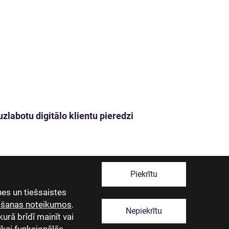
zlabotu digitālo klientu pieredzi
Piekrītu
es un tiešsaistes
tošanas noteikumos
.
Nepiekrītu
kurā brīdī mainīt vai