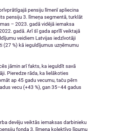
īvprātīgajā pensiju līmenī apliecina
its pensiju 3. līmeņa segmentā, turklāt
ummas – 2023. gadā vidējā iemaksa
2022. gadā. Arī šī gada aprīlī veiktajā
dījumu veidiem Latvijas iedzīvotāji
ieži (27 %) kā ieguldījumus uzņēmumu
ēs jāmin arī fakts, ka ieguldīt savā
ji. Pieredze rāda, ka lielākoties
 domāt ap 45 gadu vecumu, taču pērn
gadus vecu (+43 %), gan 35–44 gadus
arba devēju veiktās iemaksas darbinieku
pensiju fonda 3. līmeņa kolektīvo līgumu