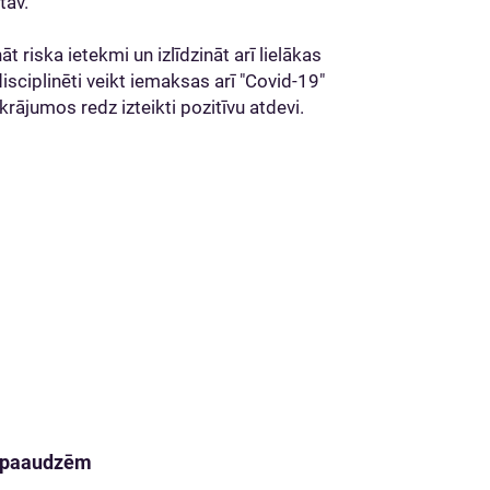
stāv.
riska ietekmi un izlīdzināt arī lielākas
disciplinēti veikt iemaksas arī "Covid-19"
zkrājumos redz izteikti pozitīvu atdevi.
m paaudzēm