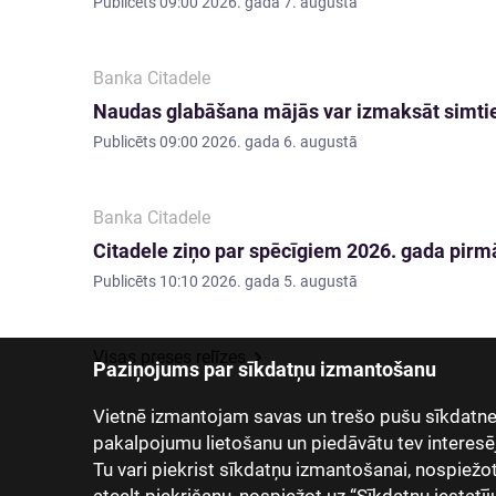
Publicēts
09:00 2026. gada 7. augustā
Banka Citadele
Naudas glabāšana mājās var izmaksāt simti
Publicēts
09:00 2026. gada 6. augustā
Banka Citadele
Citadele ziņo par spēcīgiem 2026. gada pirmā
Publicēts
10:10 2026. gada 5. augustā
Visas preses relīzes
Paziņojums par sīkdatņu izmantošanu
Vietnē izmantojam savas un trešo pušu sīkdatnes
pakalpojumu lietošanu un piedāvātu tev interesē
Tu vari piekrist sīkdatņu izmantošanai, nospiežot “