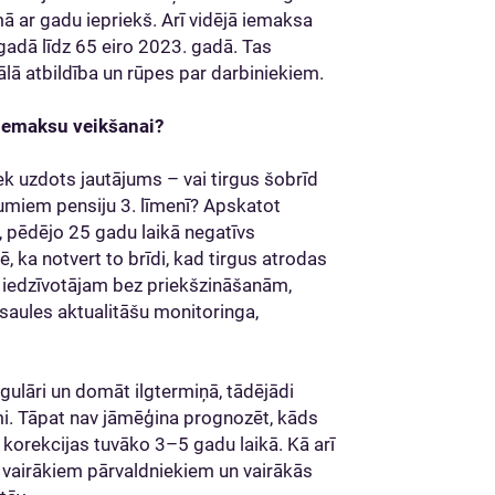
 ar gadu iepriekš. Arī vidējā iemaksa
gadā līdz 65 eiro 2023. gadā. Tas
ālā atbildība un rūpes par darbiniekiem.
di iemaksu veikšanai?
iek uzdots jautājums – vai tirgus šobrīd
ījumiem pensiju 3. līmenī? Apskatot
, pēdējo 25 gadu laikā negatīvs
, ka notvert to brīdi, kad tirgus atrodas
s iedzīvotājam bez priekšzināšanām,
saules aktualitāšu monitoringa,
gulāri un domāt ilgtermiņā, tādējādi
mi. Tāpat nav jāmēģina prognozēt, kāds
korekcijas tuvāko 3–5 gadu laikā. Kā arī
e vairākiem pārvaldniekiem un vairākās