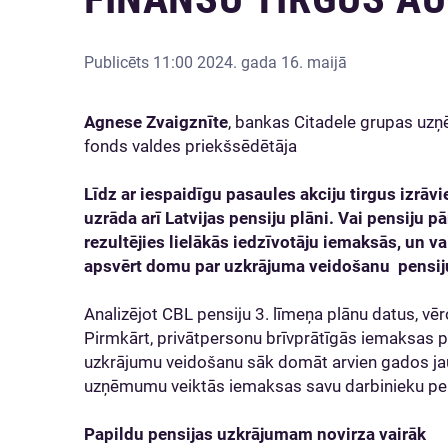
Publicēts
11:00 2024. gada 16. maijā
Agnese Zvaigznīte
, bankas Citadele grupas uzņ
fonds valdes priekšsēdētāja
Līdz ar iespaidīgu pasaules akciju tirgus izrā
uzrāda arī Latvijas pensiju plāni. Vai pensiju
rezultējies lielākās iedzīvotāju iemaksās, un va
apsvērt domu par uzkrājuma veidošanu pensiju
Analizējot CBL pensiju 3. līmeņa plānu datus, vē
Pirmkārt, privātpersonu brīvprātīgās iemaksas pen
uzkrājumu veidošanu sāk domāt arvien gados jaunā
uzņēmumu veiktās iemaksas savu darbinieku pen
Papildu pensijas uzkrājumam novirza vairāk