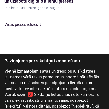
un uzlabotu digitālo klientu pieredzi
Publicēts
10:10 2026. gada 5. augustā
Visas preses relīzes
Paziņojums par sīkdatņu izmantošanu
Latviski
Русский
Vietnē izmantojam savas un trešo pušu sīkdatnes,
lai, ņemot vērā tavus paradumus, nodrošinātu ērtāku
English
vietnes un tiešsaistes pakalpojumu lietošanu un
Eesti
piedāvātu tev interesējošu saturu un pakalpojumus.
Vairāk uzzini
Sīkdatņu lietošanas noteikumos
. Tu
Lietuviškai
vari piekrist sīkdatņu izmantošanai, nospiežot
“Piekrītu”, vai noraidīt tās, nospiežot “Nepiekrītu”, kā