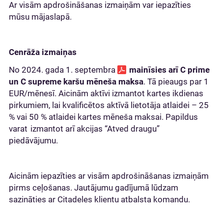
Ar visām apdrošināšanas izmaiņām var iepazīties
mūsu mājaslapā.
Cenrāža izmaiņas
No 2024. gada 1. septembra
mainīsies arī C prime
un C supreme karšu mēneša maksa
. Tā pieaugs par 1
EUR/mēnesī. Aicinām aktīvi izmantot kartes ikdienas
pirkumiem, lai kvalificētos aktīvā lietotāja atlaidei – 25
% vai 50 % atlaidei kartes mēneša maksai. Papildus
varat izmantot arī akcijas “Atved draugu”
piedāvājumu.
Aicinām iepazīties ar visām apdrošināšanas izmaiņām
pirms ceļošanas. Jautājumu gadījumā lūdzam
sazināties ar Citadeles klientu atbalsta komandu.