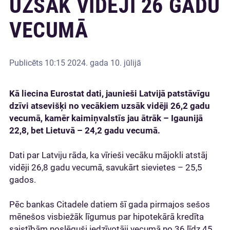
UZSĀK VIDĒJI 26 GADU
VECUMĀ
Publicēts
10:15 2024. gada 10. jūlijā
Kā liecina Eurostat dati, jaunieši Latvijā patstāvīgu
dzīvi atsevišķi no vecākiem uzsāk vidēji 26,2 gadu
vecumā, kamēr kaimiņvalstīs jau ātrāk – Igaunijā
22,8, bet Lietuvā – 24,2 gadu vecumā.
Dati par Latviju rāda, ka vīrieši vecāku mājokli atstāj
vidēji 26,8 gadu vecumā, savukārt sievietes – 25,5
gados.
Pēc bankas Citadele datiem šī gada pirmajos sešos
mēnešos visbiežāk līgumus par hipotekārā kredīta
saistībām noslēguši iedzīvotāji vecumā no 36 līdz 45