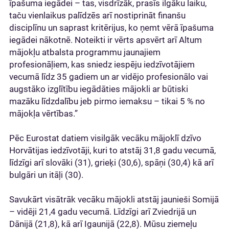
īpašuma iegādei – tas, visdrīzāk, prasīs ilgāku laiku,
taču vienlaikus palīdzēs arī nostiprināt finanšu
disciplīnu un saprast kritērijus, ko ņemt vērā īpašuma
iegādei nākotnē. Noteikti ir vērts apsvērt arī Altum
mājokļu atbalsta programmu jaunajiem
profesionāļiem, kas sniedz iespēju iedzīvotājiem
vecumā līdz 35 gadiem un ar vidējo profesionālo vai
augstāko izglītību iegādāties mājokli ar būtiski
mazāku līdzdalību jeb pirmo iemaksu – tikai 5 % no
mājokļa vērtības.”
Pēc Eurostat datiem visilgāk vecāku mājoklī dzīvo
Horvātijas iedzīvotāji, kuri to atstāj 31,8 gadu vecumā,
līdzīgi arī slovāki (31), grieķi (30,6), spāņi (30,4) kā arī
bulgāri un itāļi (30).
Savukārt visātrāk vecāku mājokli atstāj jaunieši Somijā
– vidēji 21,4 gadu vecumā. Līdzīgi arī Zviedrijā un
Dānijā (21,8), kā arī Igaunijā (22,8). Mūsu ziemeļu