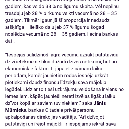
gadiem, kas veido 38 % no līgumu skaita. Vēl nepilnu
trešdaļu jeb 28 % pirkumu veikti vecumā no 28 – 35
gadiem. Tikmēr Igaunijā šī proporcija ir nedaudz
atšķirīga – lielāko daļu jeb 37 % līgumu šogad
noslēdza vecumā no 28 – 35 gadiem, liecina bankas
dati.
“Iespējas salīdzinoši agrā vecumā uzsākt patstāvīgu
dzīvi ietekmē ne tikai dažādi dzīves notikumi, bet arī
ekonomiskie faktori. Ir jāpaiet zināmam laika
periodam, kamēr jaunietim rodas iespēja uzkrāt
pietiekami daudz finanšu līdzekļu sava mājokļa
iegādei. Līdz ar to tieši uzkrājumu veidošana ir viens no
iemesliem, kāpēc jaunieši nereti izvēlas ilgāku laiku
dzīvot kopā ar saviem tuviniekiem,” saka
Jānis
Mūrnieks
, bankas Citadele privātpersonu
apkalpošanas direkcijas vadītājs. “Arī dzīvojot
patstāvīgi un īrējot mājokli, ir iespējams iekrāt sava