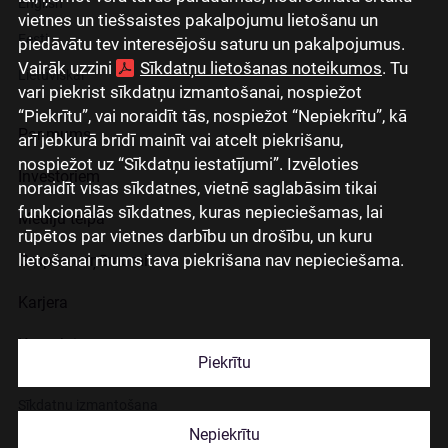
English
vietnes un tiešsaistes pakalpojumu lietošanu un
Eesti
piedāvātu tev interesējošu saturu un pakalpojumus.
Vairāk uzzini
Sīkdatņu lietošanas noteikumos
. Tu
Lietuviškai
vari piekrist sīkdatņu izmantošanai, nospiežot
“Piekrītu”, vai noraidīt tās, nospiežot “Nepiekrītu”, kā
Par mums
arī jebkurā brīdī mainīt vai atcelt piekrišanu,
nospiežot uz “Sīkdatņu iestatījumi”. Izvēloties
Investoriem
noraidīt visas sīkdatnes, vietnē saglabāsim tikai
funkcionālās sīkdatnes, kuras nepieciešamas, lai
Mediju telpa
rūpētos par vietnes darbību un drošību, un kuru
lietošanai mums tava piekrišana nav nepieciešama.
Grupas uzņēmumi
Karjera
Kontakti
Piekrītu
Sīkdatņu izmantošana
Nepiekrītu
Lapas lietošanas noteikumi