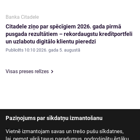
Banka Citadele
Citadele ziņo par spēcīgiem 2026. gada pirmā
pusgada rezultātiem – rekordaugstu kredītportfeli
un uzlabotu digitālo klientu pieredzi
Publicēts
10:10 2026. gada 5. augustā
Visas preses relīzes
Paziņojums par sīkdatņu izmantošanu
Latviski
Русский
Vietnē izmantojam savas un trešo pušu sīkdatnes,
lai, ņemot vērā tavus paradumus, nodrošinātu ērtāku