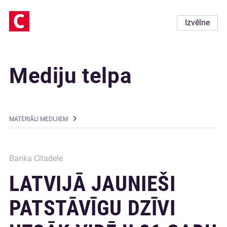
Izvēlne
Mediju telpa
MATERIĀLI MEDIJIEM
Banka Citadele
LATVIJĀ JAUNIEŠI
PATSTĀVĪGU DZĪVI