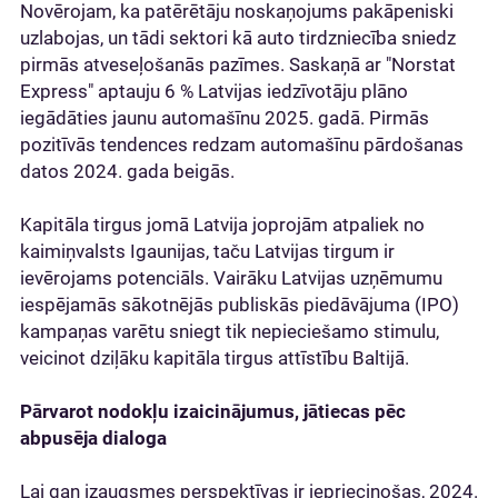
Novērojam, ka patērētāju noskaņojums pakāpeniski
uzlabojas, un tādi sektori kā auto tirdzniecība sniedz
pirmās atveseļošanās pazīmes. Saskaņā ar "Norstat
Express" aptauju 6 % Latvijas iedzīvotāju plāno
iegādāties jaunu automašīnu 2025. gadā. Pirmās
pozitīvās tendences redzam automašīnu pārdošanas
datos 2024. gada beigās.
Kapitāla tirgus jomā Latvija joprojām atpaliek no
kaimiņvalsts Igaunijas, taču Latvijas tirgum ir
ievērojams potenciāls. Vairāku Latvijas uzņēmumu
iespējamās sākotnējās publiskās piedāvājuma (IPO)
kampaņas varētu sniegt tik nepieciešamo stimulu,
veicinot dziļāku kapitāla tirgus attīstību Baltijā.
Pārvarot nodokļu izaicinājumus, jātiecas pēc
abpusēja dialoga
Lai gan izaugsmes perspektīvas ir iepriecinošas, 2024.