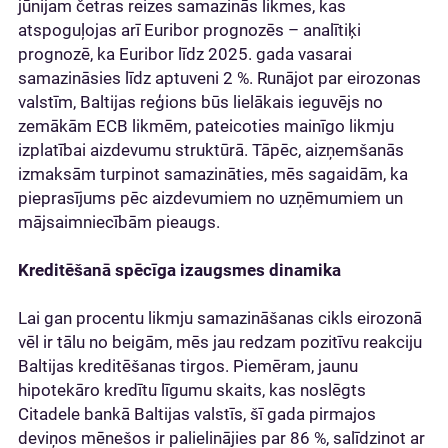
jūnijam četras reizes samazinās likmes, kas
atspoguļojas arī Euribor prognozēs – analītiķi
prognozē, ka Euribor līdz 2025. gada vasarai
samazināsies līdz aptuveni 2 %. Runājot par eirozonas
valstīm, Baltijas reģions būs lielākais ieguvējs no
zemākām ECB likmēm, pateicoties mainīgo likmju
izplatībai aizdevumu struktūrā. Tāpēc, aizņemšanās
izmaksām turpinot samazināties, mēs sagaidām, ka
pieprasījums pēc aizdevumiem no uzņēmumiem un
mājsaimniecībām pieaugs.
Kreditēšanā spēcīga izaugsmes dinamika
Lai gan procentu likmju samazināšanas cikls eirozonā
vēl ir tālu no beigām, mēs jau redzam pozitīvu reakciju
Baltijas kreditēšanas tirgos. Piemēram, jaunu
hipotekāro kredītu līgumu skaits, kas noslēgts
Citadele bankā Baltijas valstīs, šī gada pirmajos
deviņos mēnešos ir palielinājies par 86 %, salīdzinot ar