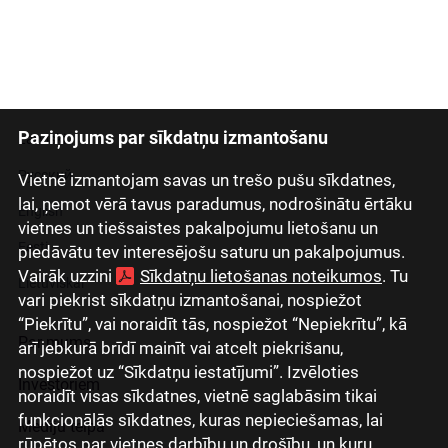
Paziņojums par sīkdatņu izmantošanu
Latviski
Русский
Vietnē izmantojam savas un trešo pušu sīkdatnes,
lai, ņemot vērā tavus paradumus, nodrošinātu ērtāku
English
vietnes un tiešsaistes pakalpojumu lietošanu un
Eesti
piedāvātu tev interesējošu saturu un pakalpojumus.
Vairāk uzzini
Sīkdatņu lietošanas noteikumos
. Tu
Lietuviškai
vari piekrist sīkdatņu izmantošanai, nospiežot
“Piekrītu”, vai noraidīt tās, nospiežot “Nepiekrītu”, kā
Par mums
arī jebkurā brīdī mainīt vai atcelt piekrišanu,
nospiežot uz “Sīkdatņu iestatījumi”. Izvēloties
Investoriem
noraidīt visas sīkdatnes, vietnē saglabāsim tikai
funkcionālās sīkdatnes, kuras nepieciešamas, lai
Mediju telpa
rūpētos par vietnes darbību un drošību, un kuru