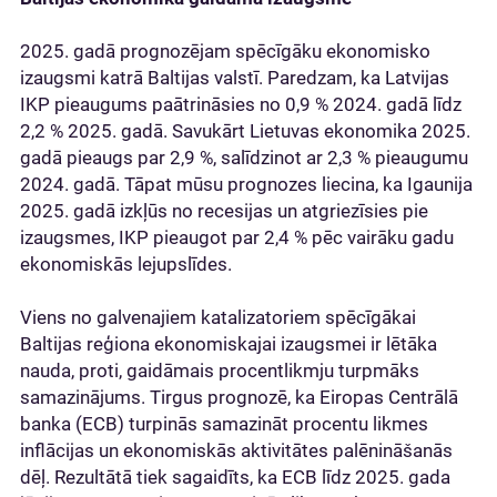
2025. gadā prognozējam spēcīgāku ekonomisko
izaugsmi katrā Baltijas valstī. Paredzam, ka Latvijas
IKP pieaugums paātrināsies no 0,9 % 2024. gadā līdz
2,2 % 2025. gadā. Savukārt Lietuvas ekonomika 2025.
gadā pieaugs par 2,9 %, salīdzinot ar 2,3 % pieaugumu
2024. gadā. Tāpat mūsu prognozes liecina, ka Igaunija
2025. gadā izkļūs no recesijas un atgriezīsies pie
izaugsmes, IKP pieaugot par 2,4 % pēc vairāku gadu
ekonomiskās lejupslīdes.
Viens no galvenajiem katalizatoriem spēcīgākai
Baltijas reģiona ekonomiskajai izaugsmei ir lētāka
nauda, proti, gaidāmais procentlikmju turpmāks
samazinājums. Tirgus prognozē, ka Eiropas Centrālā
banka (ECB) turpinās samazināt procentu likmes
inflācijas un ekonomiskās aktivitātes palēnināšanās
dēļ. Rezultātā tiek sagaidīts, ka ECB līdz 2025. gada