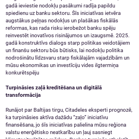
gadā ieviestie nodokļu pasākumi radīja papildu
spiedienu uz banku sektoru. Šīs iniciatīvas ietvēra
augstākus peļņas nodokļus un plašākas fiskālās
reformas, kas rada risku ierobežot banku spēju
reinvestēt inovatīvos risinājumos un izaugsmē. 2025.
gadā konstruktīvs dialogs starp politikas veidotājiem
un finanšu sektoru būs būtisks, lai nodokļu politika
nodrošinātu līdzsvaru starp fiskālajām vajadzībām un
mūsu ekonomikas un investīciju vides ilgtermiņa
konkurētspēju
Turpināsies zaļā kreditēšana un digitālā
transformācija
Runājot par Baltijas tirgu, Citadeles eksperti prognozē,
ka turpināsies aktīva dažādu “zaļo” iniciatīvu
finansēšana, jo šīs iniciatīvas palielina mūsu reģiona
valstu enerģētisko neatkarību un ļauj sasniegt