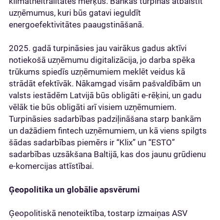
klimatneitralitātes mērķus. Bankas turpinās atbalstīt
uzņēmumus, kuri būs gatavi ieguldīt
energoefektivitātes paaugstināšanā.
2025. gadā turpināsies jau vairākus gadus aktīvi
notiekošā uzņēmumu digitalizācija, jo darba spēka
trūkums spiedīs uzņēmumiem meklēt veidus kā
strādāt efektīvāk. Nākamgad visām pašvaldībām un
valsts iestādēm Latvijā būs obligāti e-rēķini, un gadu
vēlāk tie būs obligāti arī visiem uzņēmumiem.
Turpināsies sadarbības padziļināšana starp bankām
un dažādiem fintech uzņēmumiem, un kā viens spilgts
šādas sadarbības piemērs ir “Klix” un “ESTO”
sadarbības uzsākšana Baltijā, kas dos jaunu grūdienu
e-komercijas attīstībai.
Ģeopolitika un globālie apsvērumi
Ģeopolitiskā nenoteiktība, tostarp izmaiņas ASV