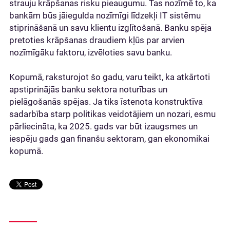
strauju krāpšanas risku pieaugumu. Tas nozīmē to, ka
bankām būs jāiegulda nozīmīgi līdzekļi IT sistēmu
stiprināšanā un savu klientu izglītošanā. Banku spēja
pretoties krāpšanas draudiem kļūs par arvien
nozīmīgāku faktoru, izvēloties savu banku.
Kopumā, raksturojot šo gadu, varu teikt, ka atkārtoti
apstiprinājās banku sektora noturības un
pielāgošanās spējas. Ja tiks īstenota konstruktīva
sadarbība starp politikas veidotājiem un nozari, esmu
pārliecināta, ka 2025. gads var būt izaugsmes un
iespēju gads gan finanšu sektoram, gan ekonomikai
kopumā.