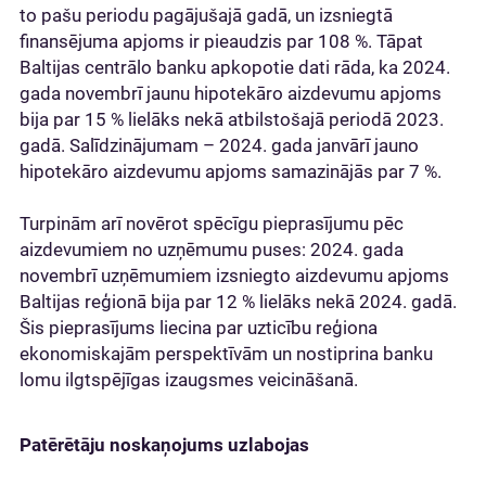
to pašu periodu pagājušajā gadā, un izsniegtā
finansējuma apjoms ir pieaudzis par 108 %. Tāpat
Baltijas centrālo banku apkopotie dati rāda, ka 2024.
gada novembrī jaunu hipotekāro aizdevumu apjoms
bija par 15 % lielāks nekā atbilstošajā periodā 2023.
gadā. Salīdzinājumam – 2024. gada janvārī jauno
hipotekāro aizdevumu apjoms samazinājās par 7 %.
Turpinām arī novērot spēcīgu pieprasījumu pēc
aizdevumiem no uzņēmumu puses: 2024. gada
novembrī uzņēmumiem izsniegto aizdevumu apjoms
Baltijas reģionā bija par 12 % lielāks nekā 2024. gadā.
Šis pieprasījums liecina par uzticību reģiona
ekonomiskajām perspektīvām un nostiprina banku
lomu ilgtspējīgas izaugsmes veicināšanā.
Patērētāju noskaņojums uzlabojas