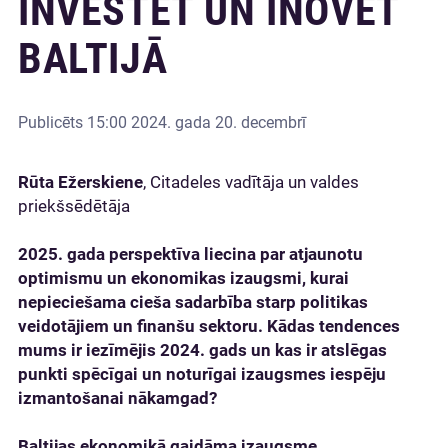
INVESTĒT UN INOVĒT
BALTIJĀ
Publicēts
15:00 2024. gada 20. decembrī
Rūta Ežerskiene
, Citadeles vadītāja un valdes
priekšsēdētāja
2025. gada perspektīva liecina par atjaunotu
optimismu un ekonomikas izaugsmi, kurai
nepieciešama cieša sadarbība starp politikas
veidotājiem un finanšu sektoru. Kādas tendences
mums ir iezīmējis 2024. gads un kas ir atslēgas
punkti spēcīgai un noturīgai izaugsmes iespēju
izmantošanai nākamgad?
Baltijas ekonomikā gaidāma izaugsme