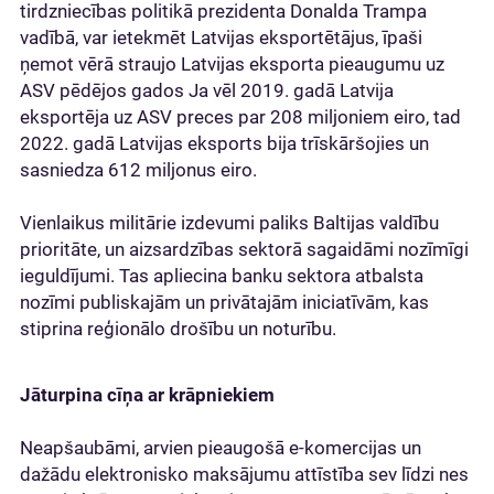
tirdzniecības politikā prezidenta Donalda Trampa
vadībā, var ietekmēt Latvijas eksportētājus, īpaši
ņemot vērā straujo Latvijas eksporta pieaugumu uz
ASV pēdējos gados Ja vēl 2019. gadā Latvija
eksportēja uz ASV preces par 208 miljoniem eiro, tad
2022. gadā Latvijas eksports bija trīskāršojies un
sasniedza 612 miljonus eiro.
Vienlaikus militārie izdevumi paliks Baltijas valdību
prioritāte, un aizsardzības sektorā sagaidāmi nozīmīgi
ieguldījumi. Tas apliecina banku sektora atbalsta
nozīmi publiskajām un privātajām iniciatīvām, kas
stiprina reģionālo drošību un noturību.
Jāturpina cīņa ar krāpniekiem
Neapšaubāmi, arvien pieaugošā e-komercijas un
dažādu elektronisko maksājumu attīstība sev līdzi nes