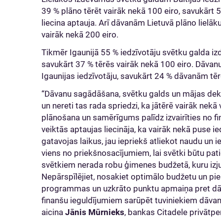
39 % plāno tērēt vairāk nekā 100 eiro, savukārt 
liecina aptauja. Arī dāvanām Lietuvā plāno lielāk
vairāk nekā 200 eiro.
Tikmēr Igaunijā 55 % iedzīvotāju svētku galda 
savukārt 37 % tērēs vairāk nekā 100 eiro. Dāvanu 
Igaunijas iedzīvotāju, savukārt 24 % dāvanām tērē
“Dāvanu sagādāšana, svētku galds un mājas de
un nereti tas rada spriedzi, ka jātērē vairāk nekā va
plānošana un samērīgums palīdz izvairīties no fi
veiktās aptaujas liecināja, ka vairāk nekā puse 
gatavojas laikus, jau iepriekš atliekot naudu un 
viens no priekšnosacījumiem, lai svētki būtu pati
svētkiem nerada robu ģimenes budžetā, kuru izj
Nepārspīlējiet, nosakiet optimālo budžetu un pie tā
programmas un uzkrāto punktu apmaiņa pret dāva
finanšu ieguldījumiem sarūpēt tuviniekiem dāva
aicina
Jānis Mūrnieks
, bankas Citadele privātp