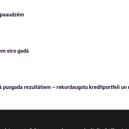
m paaudzēm
em eiro gadā
 pusgada rezultātiem – rekordaugstu kredītportfeli un u