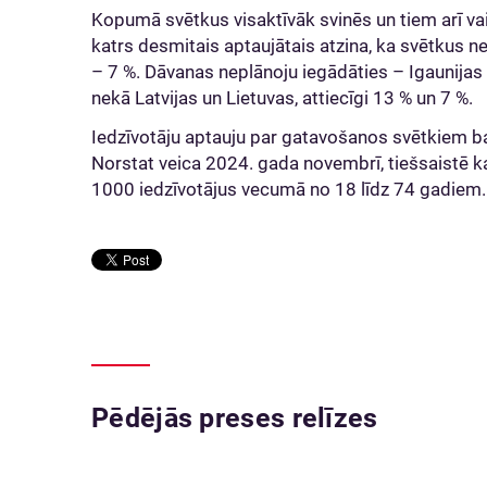
Kopumā svētkus visaktīvāk svinēs un tiem arī vair
katrs desmitais aptaujātais atzina, ka svētkus ne
– 7 %. Dāvanas neplānoju iegādāties – Igaunijas i
nekā Latvijas un Lietuvas, attiecīgi 13 % un 7 %.
Iedzīvotāju aptauju par gatavošanos svētkiem b
Norstat veica 2024. gada novembrī, tiešsaistē kat
1000 iedzīvotājus vecumā no 18 līdz 74 gadiem.
Pēdējās preses relīzes