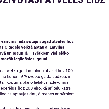
vairums iedzīvotāju šogad atvēlēs līdz
s Citadele veiktā aptauja. Latvijas
uvā un Igaunijā – svētkiem vislielāko
s mazāk iegādāsies igauņi.
les svētku galdam plāno atvēlēt līdz 100
%, no kuriem 9 % svētku galda budžets ir
otāji kopumā plāno lielākus izdevumus –
erējuši līdz 200 eiro, kā arī teju katrs
liecina aptaujas dati, ģimenes ar bērniem
otāju vidū plāno Lietuvas iedzīvotāji –