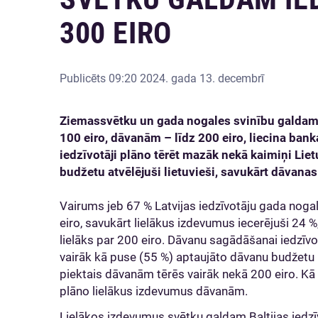
300 EIRO
Publicēts
09:20 2024. gada 13. decembrī
Ziemassvētku un gada nogales svinību galdam 
100 eiro, dāvanām – līdz 200 eiro, liecina banka
iedzīvotāji plāno tērēt mazāk nekā kaimiņi Liet
budžetu atvēlējuši lietuvieši, savukārt dāvana
Vairums jeb 67 % Latvijas iedzīvotāju gada noga
eiro, savukārt lielākus izdevumus iecerējuši 24 
lielāks par 200 eiro. Dāvanu sagādāšanai iedzīv
vairāk kā puse (55 %) aptaujāto dāvanu budžetu iec
piektais dāvanām tērēs vairāk nekā 200 eiro. Kā 
plāno lielākus izdevumus dāvanām.
Lielākos izdevumus svētku galdam Baltijas iedzīv