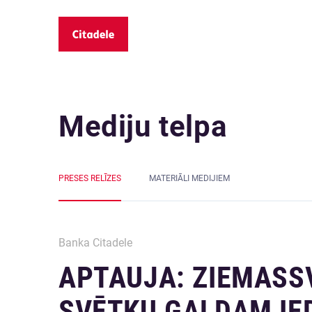
Mediju telpa
PRESES RELĪZES
MATERIĀLI MEDIJIEM
Banka Citadele
APTAUJA: ZIEMASS
SVĒTKU GALDAM IED