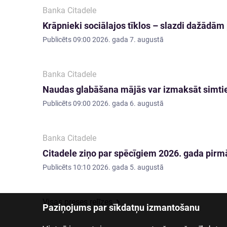
Banka Citadele
Krāpnieki sociālajos tīklos – slazdi dažādā
Publicēts
09:00 2026. gada 7. augustā
Banka Citadele
Naudas glabāšana mājās var izmaksāt simti
Publicēts
09:00 2026. gada 6. augustā
Banka Citadele
Citadele ziņo par spēcīgiem 2026. gada pirmā
Publicēts
10:10 2026. gada 5. augustā
Visas preses relīzes
Paziņojums par sīkdatņu izmantošanu