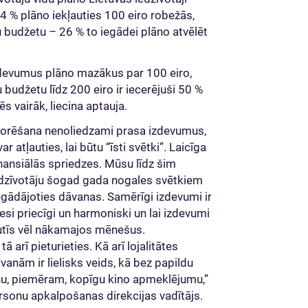
54 % plāno iekļauties 100 eiro robežās,
u budžetu – 26 % to iegādei plāno atvēlēt
izdevumus plāno mazākus par 100 eiro,
budžetu līdz 200 eiro ir iecerējuši 50 %
s vairāk, liecina aptauja.
korēšana nenoliedzami prasa izdevumus,
r atļauties, lai būtu “īsti svētki”. Laicīga
nansiālās spriedzes. Mūsu līdz šim
iedzīvotāju šogad gada nogales svētkiem
iegādājoties dāvanas. Samērīgi izdevumi ir
esi priecīgi un harmoniski un lai izdevumi
utīs vēl nākamajos mēnešus.
 arī pieturieties. Kā arī lojalitātes
nām ir lielisks veids, kā bez papildu
nu, piemēram, kopīgu kino apmeklējumu,”
ersonu apkalpošanas direkcijas vadītājs.