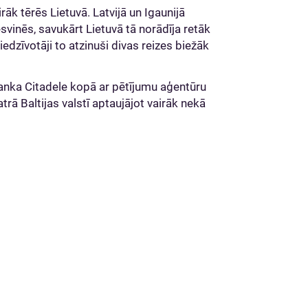
āk tērēs Lietuvā. Latvijā un Igaunijā
svinēs, savukārt Lietuvā tā norādīja retāk
edzīvotāji to atzinuši divas reizes biežāk
anka Citadele kopā ar pētījumu aģentūru
rā Baltijas valstī aptaujājot vairāk nekā