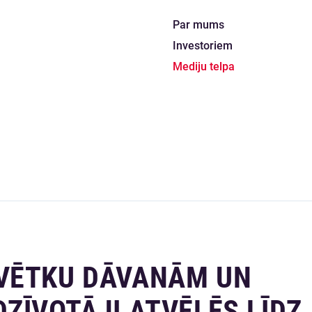
Par mums
Investoriem
Mediju telpa
VĒTKU DĀVANĀM UN
ZĪVOTĀJI ATVĒLĒS LĪDZ