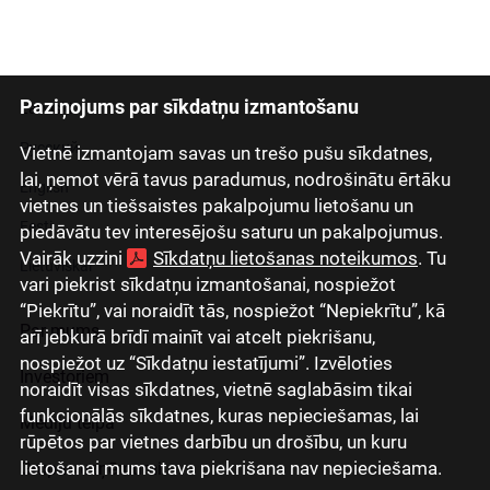
Paziņojums par sīkdatņu izmantošanu
Latviski
Русский
Vietnē izmantojam savas un trešo pušu sīkdatnes,
lai, ņemot vērā tavus paradumus, nodrošinātu ērtāku
English
vietnes un tiešsaistes pakalpojumu lietošanu un
Eesti
piedāvātu tev interesējošu saturu un pakalpojumus.
Vairāk uzzini
Sīkdatņu lietošanas noteikumos
. Tu
Lietuviškai
vari piekrist sīkdatņu izmantošanai, nospiežot
“Piekrītu”, vai noraidīt tās, nospiežot “Nepiekrītu”, kā
Par mums
arī jebkurā brīdī mainīt vai atcelt piekrišanu,
nospiežot uz “Sīkdatņu iestatījumi”. Izvēloties
Investoriem
noraidīt visas sīkdatnes, vietnē saglabāsim tikai
funkcionālās sīkdatnes, kuras nepieciešamas, lai
Mediju telpa
rūpētos par vietnes darbību un drošību, un kuru
lietošanai mums tava piekrišana nav nepieciešama.
Grupas uzņēmumi