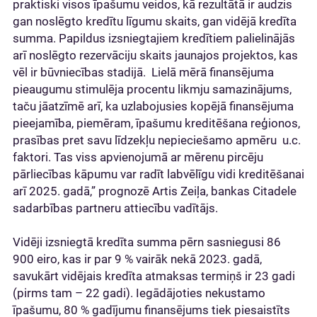
praktiski visos īpašumu veidos, kā rezultātā ir audzis
gan noslēgto kredītu līgumu skaits, gan vidējā kredīta
summa. Papildus izsniegtajiem kredītiem palielinājās
arī noslēgto rezervāciju skaits jaunajos projektos, kas
vēl ir būvniecības stadijā. Lielā mērā finansējuma
pieaugumu stimulēja procentu likmju samazinājums,
taču jāatzīmē arī, ka uzlabojusies kopējā finansējuma
pieejamība, piemēram, īpašumu kreditēšana reģionos,
prasības pret savu līdzekļu nepieciešamo apmēru u.c.
faktori. Tas viss apvienojumā ar mērenu pircēju
pārliecības kāpumu var radīt labvēlīgu vidi kreditēšanai
arī 2025. gadā,” prognozē Artis Zeiļa, bankas Citadele
sadarbības partneru attiecību vadītājs.
Vidēji izsniegtā kredīta summa pērn sasniegusi 86
900 eiro, kas ir par 9 % vairāk nekā 2023. gadā,
savukārt vidējais kredīta atmaksas termiņš ir 23 gadi
(pirms tam – 22 gadi). Iegādājoties nekustamo
īpašumu, 80 % gadījumu finansējums tiek piesaistīts