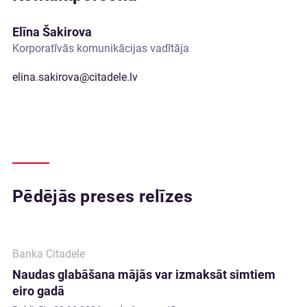
Elīna Šakirova
Korporatīvās komunikācijas vadītāja
elina.sakirova@citadele.lv
Pēdējās preses relīzes
Banka Citadele
Naudas glabāšana mājās var izmaksāt simtiem
eiro gadā