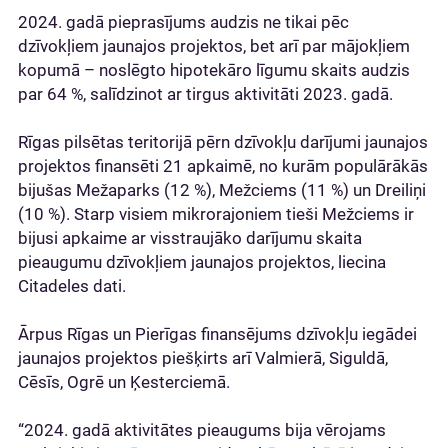
2024. gadā pieprasījums audzis ne tikai pēc
dzīvokļiem jaunajos projektos, bet arī par mājokļiem
kopumā – noslēgto hipotekāro līgumu skaits audzis
par 64 %, salīdzinot ar tirgus aktivitāti 2023. gadā.
Rīgas pilsētas teritorijā pērn dzīvokļu darījumi jaunajos
projektos finansēti 21 apkaimē, no kurām populārākās
bijušas Mežaparks (12 %), Mežciems (11 %) un Dreiliņi
(10 %). Starp visiem mikrorajoniem tieši Mežciems ir
bijusi apkaime ar visstraujāko darījumu skaita
pieaugumu dzīvokļiem jaunajos projektos, liecina
Citadeles dati.
Ārpus Rīgas un Pierīgas finansējums dzīvokļu iegādei
jaunajos projektos piešķirts arī Valmierā, Siguldā,
Cēsīs, Ogrē un Ķesterciemā.
“2024. gadā aktivitātes pieaugums bija vērojams