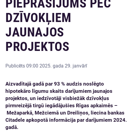
PIEPRASĪJUMS PĒC
DZĪVOKĻIEM
JAUNAJOS
PROJEKTOS
Publicēts
09:00 2025. gada 29. janvārī
Aizvadītajā gadā par 93 % audzis noslēgto
hipotekāro līgumu skaits darījumiem jaunajos
projektos, un iedzīvotāji visbiežāk dzīvokļus
pirmreizējā tirgū iegādājušies Rīgas apkaimēs –
Mežaparkā, Mežciemā un Dreiliņos, liecina bankas
Citadele apkopotā informācija par darījumiem 2024.
gadā.