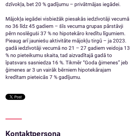
dzīvokļa, bet 20 % gadījumu – privātmājas iegādei.
Mājokļa iegādei visbiežāk piesakās iedzīvotāji vecumā
no 36 līdz 45 gadiem – šīs vecuma grupas pārstāvji
pērn noslēguši 37 % no hipotekāro kredītu līgumiem.
Pieaug arī jauniešu aktivitāte mājokļu tirgū – ja 2023.
gadā iedzīvotāji vecumā no 21 – 27 gadiem veidoja 13
% no pieteikumu skaita, tad aizvadītajā gadā to
īpatsvars sasniedza 16 %. Tikmēr “Goda ģimenes” jeb
ģimenes ar 3 un vairāk bērniem hipotekārajam
kredītam pieteicās 7 % gadījumu.
Kontaktpersona