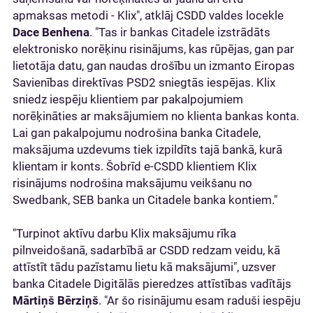
apmaksas metodi - Klix", atklāj CSDD valdes locekle
Dace Benhena
. "Tas ir bankas Citadele izstrādāts
elektronisko norēķinu risinājums, kas rūpējas, gan par
lietotāja datu, gan naudas drošību un izmanto Eiropas
Savienības direktīvas PSD2 sniegtās iespējas. Klix
sniedz iespēju klientiem par pakalpojumiem
norēķināties ar maksājumiem no klienta bankas konta.
Lai gan pakalpojumu nodrošina banka Citadele,
maksājuma uzdevums tiek izpildīts tajā bankā, kurā
klientam ir konts. Šobrīd e-CSDD klientiem Klix
risinājums nodrošina maksājumu veikšanu no
Swedbank, SEB banka un Citadele banka kontiem."
"Turpinot aktīvu darbu Klix maksājumu rīka
pilnveidošanā, sadarbībā ar CSDD redzam veidu, kā
attīstīt tādu pazīstamu lietu kā maksājumi", uzsver
banka Citadele Digitālās pieredzes attīstības vadītājs
Mārtiņš Bērziņš
. "Ar šo risinājumu esam raduši iespēju