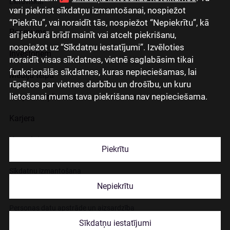
Lietuviškai
vari piekrist sīkdatņu izmantošanai, nospiežot
“Piekrītu”, vai noraidīt tās, nospiežot “Nepiekrītu”, kā
Par mums
arī jebkurā brīdī mainīt vai atcelt piekrišanu,
nospiežot uz “Sīkdatņu iestatījumi”. Izvēloties
Investoriem
noraidīt visas sīkdatnes, vietnē saglabāsim tikai
funkcionālās sīkdatnes, kuras nepieciešamas, lai
Mediju telpa
rūpētos par vietnes darbību un drošību, un kuru
lietošanai mums tava piekrišana nav nepieciešama.
Grupas uzņēmumi
Karjera
Kontakti
Piekrītu
Sīkdatņu izmantošana
Nepiekrītu
Lapas lietošanas noteikumi
Personas datu apstrāde un aizsardzība
Sīkdatņu iestatījumi
© 2026 Citadele Group