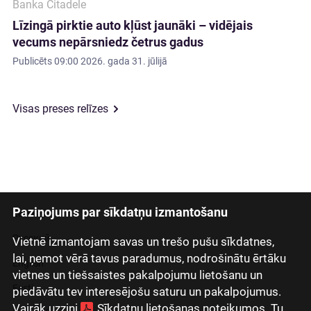
Banka Citadele
Līzingā pirktie auto kļūst jaunāki – vidējais
vecums nepārsniedz četrus gadus
Publicēts
09:00 2026. gada 31. jūlijā
Visas preses relīzes
Paziņojums par sīkdatņu izmantošanu
Latviski
Русский
Vietnē izmantojam savas un trešo pušu sīkdatnes,
lai, ņemot vērā tavus paradumus, nodrošinātu ērtāku
English
vietnes un tiešsaistes pakalpojumu lietošanu un
Eesti
piedāvātu tev interesējošu saturu un pakalpojumus.
Vairāk uzzini
Sīkdatņu lietošanas noteikumos
. Tu