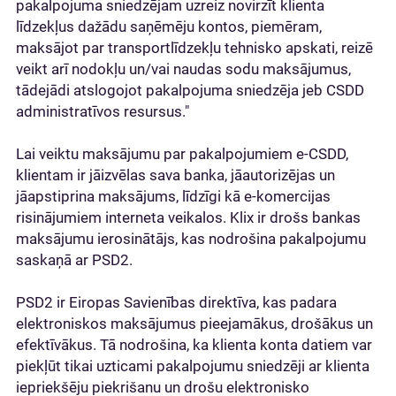
pakalpojuma sniedzējam uzreiz novirzīt klienta
līdzekļus dažādu saņēmēju kontos, piemēram,
maksājot par transportlīdzekļu tehnisko apskati, reizē
veikt arī nodokļu un/vai naudas sodu maksājumus,
tādejādi atslogojot pakalpojuma sniedzēja jeb CSDD
administratīvos resursus."
Lai veiktu maksājumu par pakalpojumiem e-CSDD,
klientam ir jāizvēlas sava banka, jāautorizējas un
jāapstiprina maksājums, līdzīgi kā e-komercijas
risinājumiem interneta veikalos. Klix ir drošs bankas
maksājumu ierosinātājs, kas nodrošina pakalpojumu
saskaņā ar PSD2.
PSD2 ir Eiropas Savienības direktīva, kas padara
elektroniskos maksājumus pieejamākus, drošākus un
efektīvākus. Tā nodrošina, ka klienta konta datiem var
piekļūt tikai uzticami pakalpojumu sniedzēji ar klienta
iepriekšēju piekrišanu un drošu elektronisko