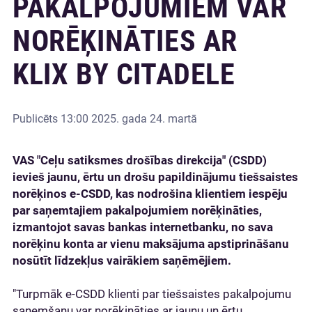
PAKALPOJUMIEM VAR
NORĒĶINĀTIES AR
KLIX BY CITADELE
Publicēts
13:00 2025. gada 24. martā
VAS "Ceļu satiksmes drošības direkcija" (CSDD)
ievieš jaunu, ērtu un drošu papildinājumu tiešsaistes
norēķinos e-CSDD, kas nodrošina klientiem iespēju
par saņemtajiem pakalpojumiem norēķināties,
izmantojot savas bankas internetbanku, no sava
norēķinu konta ar vienu maksājuma apstiprināšanu
nosūtīt līdzekļus vairākiem saņēmējiem.
"Turpmāk e-CSDD klienti par tiešsaistes pakalpojumu
saņemšanu var norēķināties ar jaunu un ērtu