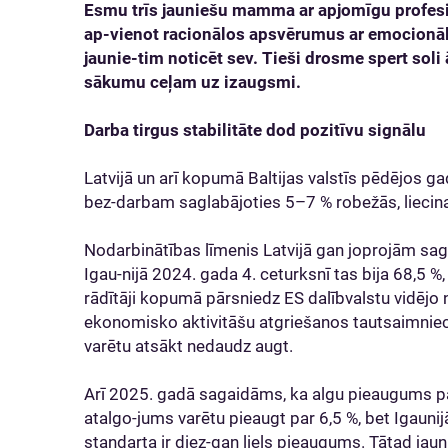
Esmu trīs jauniešu mamma ar apjomīgu profesi
ap-vienot racionālos apsvērumus ar emocionāla
jaunie-tim noticēt sev. Tieši drosme spert soli 
sākumu ceļam uz izaugsmi.
Darba tirgus stabilitāte dod pozitīvu signālu
Latvijā un arī kopumā Baltijas valstīs pēdējos gado
bez-darbam saglabājoties 5–7 % robežās, liecina 
Nodarbinātības līmenis Latvijā gan joprojām sa
Igau-nijā 2024. gada 4. ceturksnī tas bija 68,5 %,
rādītāji kopumā pārsniedz ES dalībvalstu vidējo 
ekonomisko aktivitāšu atgriešanos tautsaimniecīb
varētu atsākt nedaudz augt.
Arī 2025. gadā sagaidāms, ka algu pieaugums pārs
atalgo-jums varētu pieaugt par 6,5 %, bet Igaunij
standarta ir diez-gan liels pieaugums. Tātad jaun