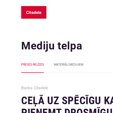
Mediju telpa
PRESES RELĪZES
MATERIĀLI MEDIJIEM
Banka Citadele
CEĻĀ UZ SPĒCĪGU K
PIEŅEMT DROSMĪG