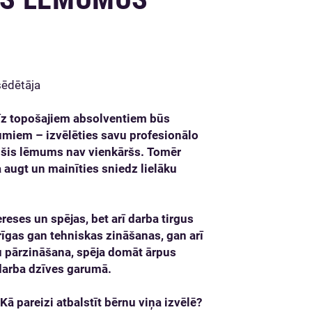
sēdētāja
īz topošajiem absolventiem būs
miem – izvēlēties savu profesionālo
ē šis lēmums nav vienkāršs. Tomēr
a augt un mainīties sniedz lielāku
ereses un spējas, bet arī darba tirgus
īgas gan tehniskas zināšanas, gan arī
 pārzināšana, spēja domāt ārpus
darba dzīves garumā.
 Kā pareizi atbalstīt bērnu viņa izvēlē?