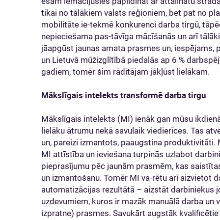
esam iemācījušies papildināt ar attālinātu strādā
tikai no tālākiem valsts reģioniem, bet pat no p
mobilitāte ie-tekmē konkurenci darba tirgū, tāpē
nepieciešama pas-tāvīga mācīšanās un arī tālākiz
jāapgūst jaunas amata prasmes un, iespējams, pat 
un Lietuvā mūžizglītībā piedalās ap 6 % darbspēj
gadiem, tomēr šim rādītājam jākļūst lielākam.
Mākslīgais intelekts transformē darba tirgu
Mākslīgais intelekts (MI) ienāk gan mūsu ikdienā,
lielāku ātrumu nekā savulaik viedierīces. Tas atv
un, pareizi izmantots, paaugstina produktivitāti.
MI attīstība un ieviešana turpinās uzlabot darbini
pieprasījumu pēc jaunām prasmēm, kas saistītas a
un izmantošanu. Tomēr MI va-rētu arī aizvietot d
automatizācijas rezultātā – aizstāt darbiniekus j
uzdevumiem, kuros ir mazāk manuālā darba un va
izpratne) prasmes. Savukārt augstāk kvalificētie u