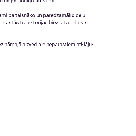
ū un personīgo attīstību.
dami pa taisnāko un paredzamāko ceļu.
erastās trajektorijas bieži atver durvis
zināmajā aizved pie neparastiem atklāju-