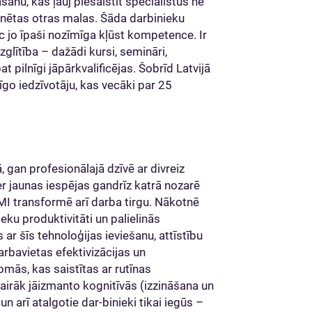
šanu, kas ļauj piesaistīt speciālistus ne
lanētas otras malas. Šāda darbinieku
c jo īpaši nozīmīga kļūst kompetence. Ir
glītība – dažādi kursi, semināri,
pilnīgi jāpārkvalificējas. Šobrīd Latvijā
īgo iedzīvotāju, kas vecāki par 25
 gan profesionālajā dzīvē ar divreiz
er jaunas iespējas gandrīz katrā nozarē
 MI transformē arī darba tirgu. Nākotnē
eku produktivitāti un palielinās
r šīs tehnoloģijas ieviešanu, attīstību
arbavietas efektivizācijas un
omās, kas saistītas ar rutīnas
irāk jāizmanto kognitīvās (izzināšana un
n arī atalgotie dar-binieki tikai iegūs –