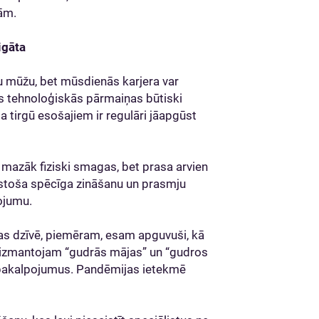
jām.
igāta
su mūžu, bet mūsdienās karjera var
jās tehnoloģiskās pārmaiņas būtiski
a tirgū esošajiem ir regulāri jāapgūst
 – mazāk fiziski smagas, bet prasa arvien
lstoša spēcīga zināšanu un prasmju
ojumu.
as dzīvē, piemēram, esam apguvuši, kā
, izmantojam “gudrās mājas” un “gudros
-pakalpojumus. Pandēmijas ietekmē