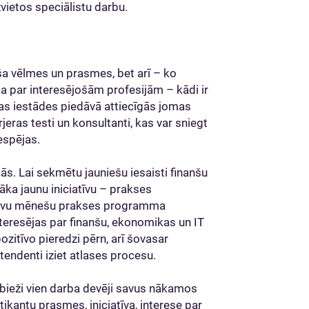
zvietos speciālistu darbu.
ieša vēlmes un prasmes, bet arī – ko
ja par interesējošām profesijām – kādi ir
bas iestādes piedāvā attiecīgās jomas
jeras testi un konsultanti, kas var sniegt
espējas.
jās. Lai sekmētu jauniešu iesaisti finanšu
āka jaunu iniciatīvu – prakses
divu mēnešu prakses programma
nteresējas par finanšu, ekonomikas un IT
ozitīvo pieredzi pērn, arī šovasar
endenti iziet atlases procesu.
 bieži vien darba devēji savus nākamos
tikantu prasmes, iniciatīva, interese par