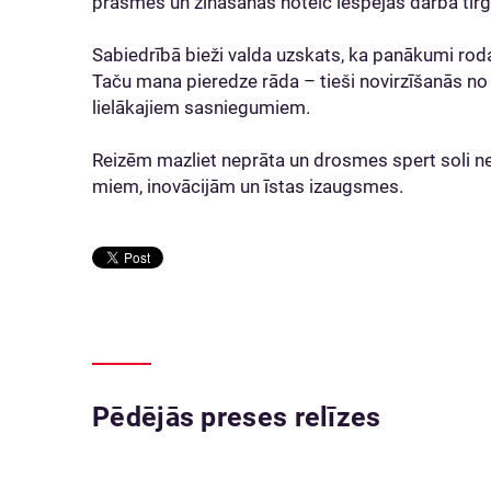
prasmes un zināšanas noteic iespējas darba tirg
Sabiedrībā bieži valda uzskats, ka panākumi ro
Taču mana pieredze rāda – tieši novirzīšanās no i
lielākajiem sasniegumiem.
Reizēm mazliet neprāta un drosmes spert soli ne
miem, inovācijām un īstas izaugsmes.
Pēdējās preses relīzes