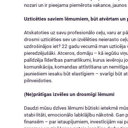
nozari un ir pieejama piemērota vakance, jaunos 
Uzticēties saviem lēmumiem, būt atvērtam un 
Atskatoties uz savu profesionālo ceļu, varu ar pā
drosmi uzticēties sev un izvēlēties neierasto ceļ
uzdrošinājos iet? 22 gadu vecumā man uzticēja v
pieredzējušāki. Atceros, domāju – kā iegūšu viņu
palīdzēja līderības pamatlikumi, kurus ievēroju j
komunikācija, komandas attīstīšana un nemitīga 
jauniešiem iesaku būt elastīgiem – svarīgi būt a
pilnveidoties.
(Ne)prātīgas izvēles un drosmīgi lēmumi
Daudzi mūsu dzīves lēmumi būtiski ietekmē mūsu 
stabi-litāti, emocionālo labklājību nākotnē. Gan pa
finansēm – par ietaupījumiem, investīcijām vai 