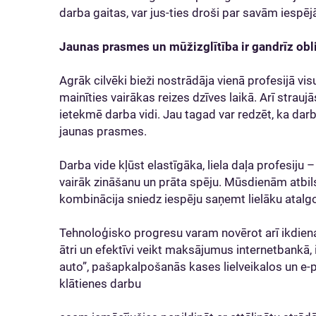
darba gaitas, var jus-ties droši par savām iespē
Jaunas prasmes un mūžizglītība ir gandrīz obl
Agrāk cilvēki bieži nostrādāja vienā profesijā vi
mainīties vairākas reizes dzīves laikā. Arī strau
ietekmē darba vidi. Jau tagad var redzēt, ka darb
jaunas prasmes.
Darba vide kļūst elastīgāka, liela daļa profesiju
vairāk zināšanu un prāta spēju. Mūsdienām atbi
kombinācija sniedz iespēju saņemt lielāku atalg
Tehnoloģisko progresu varam novērot arī ikdien
ātri un efektīvi veikt maksājumus internetbankā
auto”, pašapkalpošanās kases lielveikalos un e
klātienes darbu