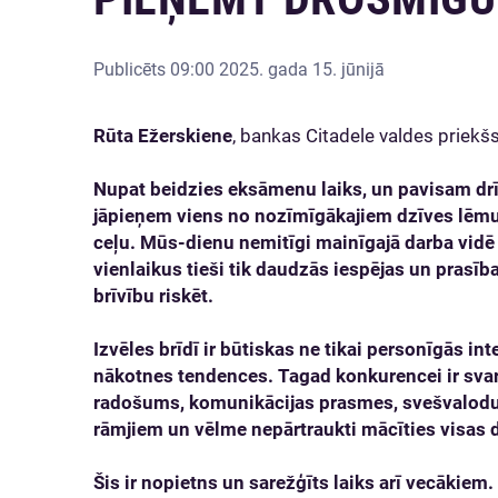
Publicēts
09:00 2025. gada 15. jūnijā
Rūta Ežerskiene
, bankas Citadele valdes priekš
Nupat beidzies eksāmenu laiks, un pavisam dr
jāpieņem viens no nozīmīgākajiem dzīves lēmu
ceļu. Mūs-dienu nemitīgi mainīgajā darba vid
vienlaikus tieši tik daudzās iespējas un prasīb
brīvību riskēt.
Izvēles brīdī ir būtiskas ne tikai personīgās int
nākotnes tendences. Tagad konkurencei ir svar
radošums, komunikācijas prasmes, svešvalodu
rāmjiem un vēlme nepārtraukti mācīties visas 
Šis ir nopietns un sarežģīts laiks arī vecākiem.