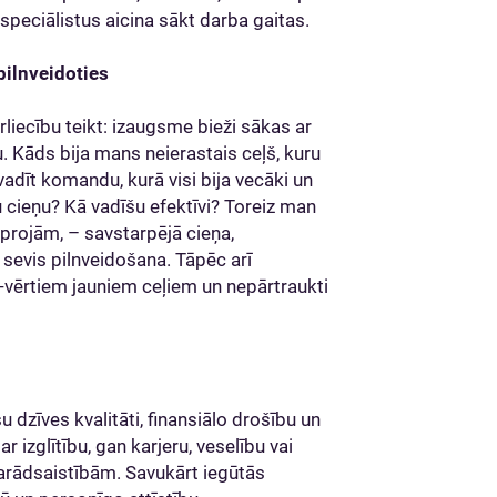
speciālistus aicina sākt darba gaitas.
pilnveidoties
rliecību teikt: izaugsme bieži sākas ar
u. Kāds bija mans neierastais ceļš, kuru
adīt komandu, kurā visi bija vecāki un
 cieņu? Kā vadīšu efektīvi? Toreiz man
oprojām, – savstarpējā cieņa,
sevis pilnveidošana. Tāpēc arī
t-vērtiem jauniem ceļiem un nepārtraukti
dzīves kvalitāti, finansiālo drošību un
r izglītību, gan karjeru, veselību vai
parādsaistībām. Savukārt iegūtās