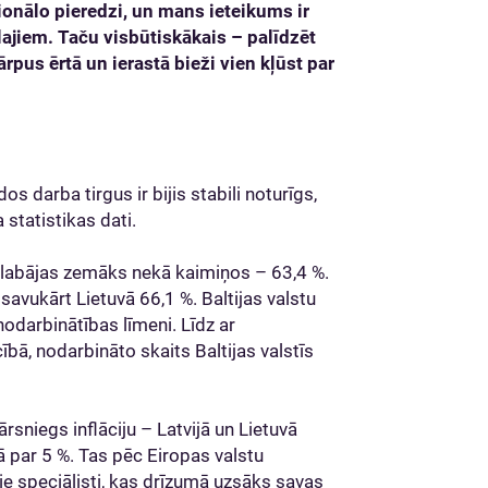
onālo pieredzi, un mans ieteikums ir
jiem. Taču visbūtiskākais – palīdzēt
ārpus ērtā un ierastā bieži vien kļūst par
s darba tirgus ir bijis stabili noturīgs,
statistikas dati.
glabājas zemāks nekā kaimiņos – 63,4 %.
 savukārt Lietuvā 66,1 %. Baltijas valstu
nodarbinātības līmeni. Līdz ar
ā, nodarbināto skaits Baltijas valstīs
niegs inflāciju – Latvijā un Lietuvā
ā par 5 %. Tas pēc Eiropas valstu
ie speciālisti, kas drīzumā uzsāks savas