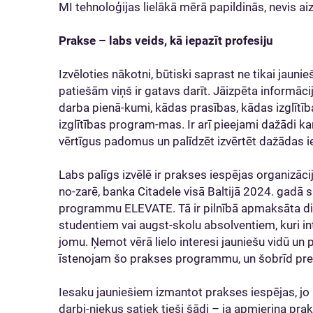
MI tehnoloģijas lielākā mērā papildinās, nevis ai
Prakse – labs veids, kā iepazīt profesiju
Izvēloties nākotni, būtiski saprast ne tikai jaun
patiešām viņš ir gatavs darīt. Jāizpēta informāci
darba pienā-kumi, kādas prasības, kādas izglītī
izglītības program-mas. Ir arī pieejami dažādi kar
vērtīgus padomus un palīdzēt izvērtēt dažādas i
Labs palīgs izvēlē ir prakses iespējas organizāci
no-zarē, banka Citadele visā Baltijā 2024. gadā s
programmu ELEVATE. Tā ir pilnībā apmaksāta 
studentiem vai augst-skolu absolventiem, kuri i
jomu. Ņemot vērā lielo interesi jauniešu vidū un p
īstenojam šo prakses programmu, un šobrīd pret
Iesaku jauniešiem izmantot prakses iespējas, jo
darbi-niekus satiek tieši šādi – ja apmierina prak