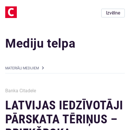
Izvēlne
Mediju telpa
MATERIĀLI MEDIJIEM
Banka Citadele
LATVIJAS IEDZĪVOTĀJI
PĀRSKATA TĒRIŅUS –