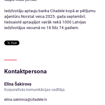
Iedzīvotāju aptauju banka Citadele kopā ar pētījumu
aģentūru Norstat veica 2025. gada septembrī,
tiešsaistē aptaujājot vairāk nekā 1000 Latvijas
iedzīvotājus vecumā no 18 līdz 74 gadiem.
Kontaktpersona
Elīna Šakirova
Korporatīvās komunikācijas vadītāja
elina.sakirova@citadele.lv