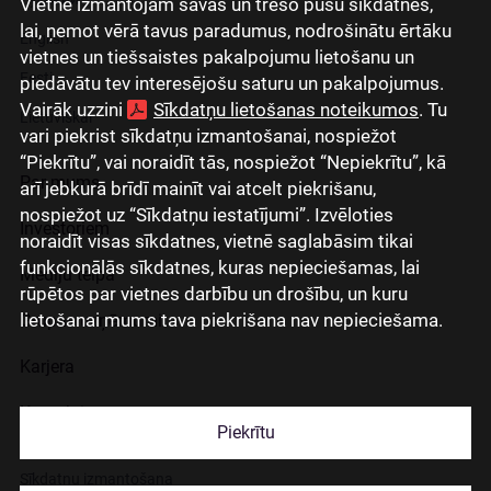
Vietnē izmantojam savas un trešo pušu sīkdatnes,
lai, ņemot vērā tavus paradumus, nodrošinātu ērtāku
English
vietnes un tiešsaistes pakalpojumu lietošanu un
Eesti
piedāvātu tev interesējošu saturu un pakalpojumus.
Vairāk uzzini
Sīkdatņu lietošanas noteikumos
. Tu
Lietuviškai
vari piekrist sīkdatņu izmantošanai, nospiežot
“Piekrītu”, vai noraidīt tās, nospiežot “Nepiekrītu”, kā
Par mums
arī jebkurā brīdī mainīt vai atcelt piekrišanu,
nospiežot uz “Sīkdatņu iestatījumi”. Izvēloties
Investoriem
noraidīt visas sīkdatnes, vietnē saglabāsim tikai
funkcionālās sīkdatnes, kuras nepieciešamas, lai
Mediju telpa
rūpētos par vietnes darbību un drošību, un kuru
lietošanai mums tava piekrišana nav nepieciešama.
Grupas uzņēmumi
Karjera
Kontakti
Piekrītu
Sīkdatņu izmantošana