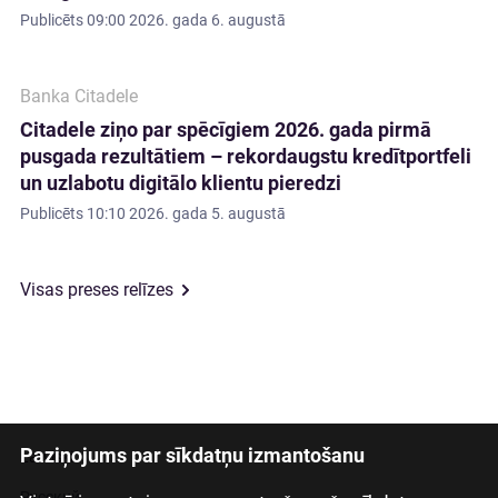
Publicēts
09:00 2026. gada 6. augustā
Banka Citadele
Citadele ziņo par spēcīgiem 2026. gada pirmā
pusgada rezultātiem – rekordaugstu kredītportfeli
un uzlabotu digitālo klientu pieredzi
Publicēts
10:10 2026. gada 5. augustā
Visas preses relīzes
Paziņojums par sīkdatņu izmantošanu
Latviski
Русский