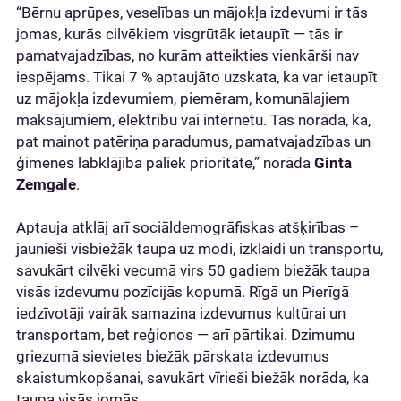
“Bērnu aprūpes, veselības un mājokļa izdevumi ir tās
jomas, kurās cilvēkiem visgrūtāk ietaupīt — tās ir
pamatvajadzības, no kurām atteikties vienkārši nav
iespējams. Tikai 7 % aptaujāto uzskata, ka var ietaupīt
uz mājokļa izdevumiem, piemēram, komunālajiem
maksājumiem, elektrību vai internetu. Tas norāda, ka,
pat mainot patēriņa paradumus, pamatvajadzības un
ģimenes labklājība paliek prioritāte,” norāda
Ginta
Zemgale
.
Aptauja atklāj arī sociāldemogrāfiskas atšķirības –
jaunieši visbiežāk taupa uz modi, izklaidi un transportu,
savukārt cilvēki vecumā virs 50 gadiem biežāk taupa
visās izdevumu pozīcijās kopumā. Rīgā un Pierīgā
iedzīvotāji vairāk samazina izdevumus kultūrai un
transportam, bet reģionos — arī pārtikai. Dzimumu
griezumā sievietes biežāk pārskata izdevumus
skaistumkopšanai, savukārt vīrieši biežāk norāda, ka
taupa visās jomās.