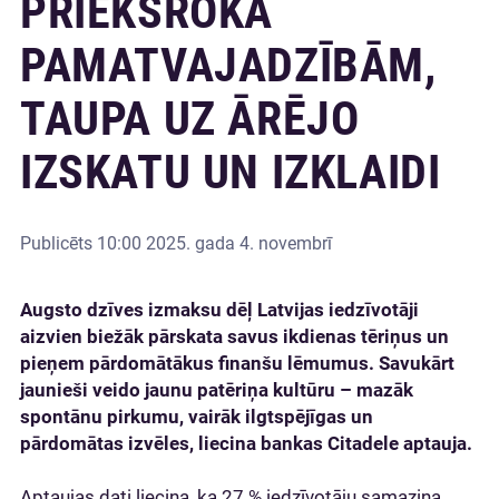
PRIEKŠROKA
PAMATVAJADZĪBĀM,
TAUPA UZ ĀRĒJO
IZSKATU UN IZKLAIDI
Publicēts
10:00 2025. gada 4. novembrī
Augsto dzīves izmaksu dēļ Latvijas iedzīvotāji
aizvien biežāk pārskata savus ikdienas tēriņus un
pieņem pārdomātākus finanšu lēmumus. Savukārt
jaunieši veido jaunu patēriņa kultūru – mazāk
spontānu pirkumu, vairāk ilgtspējīgas un
pārdomātas izvēles, liecina bankas Citadele aptauja.
Aptaujas dati liecina, ka 27 % iedzīvotāju samazina