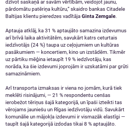
dzīvot saskaņā ar savām vērtībām, veidojot jaunu,
pārdomātu patēriņa kultūru,” skaidro bankas Citadele
Baltijas klientu pieredzes vadītāja
Ginta Zemgale
.
Aptauja atklāj, ka 31 % aptaujāto samazina izdevumus
arī brīvā laika aktivitātēm, savukārt katrs ceturtais
iedzīvotājs (24 %) taupa uz ceļojumiem un kultūras
pasākumiem — koncertiem, kino un izstādēm. Tikmēr
uz pārtiku mēģina ietaupīt 19 % iedzīvotāju, kas
norāda, ka šie izdevumi joprojām ir uzskatāmi par grūti
samazināmiem.
Arī transporta izmaksas ir viena no jomām, kurā tiek
meklēti risinājumi, — 21 % respondentu cenšas
ierobežot tēriņus šajā kategorijā, un īpaši izteikti tas
vērojams jauniešu un Rīgas iedzīvotāju vidū. Savukārt
komunālie un mājokļa izdevumi ir vismazāk elastīgi —
taupīt šajā kategorijā izdodas tikai 8 % aptaujāto.