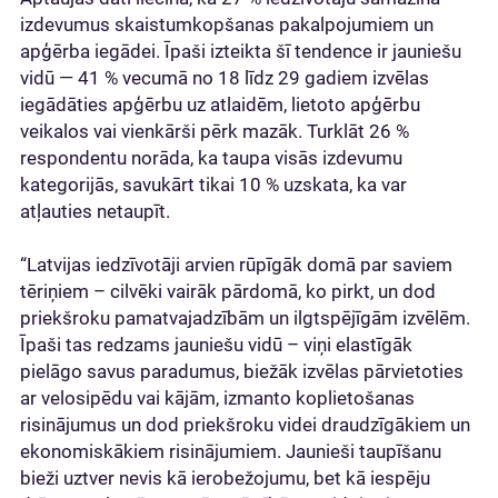
izdevumus skaistumkopšanas pakalpojumiem un
apģērba iegādei. Īpaši izteikta šī tendence ir jauniešu
vidū — 41 % vecumā no 18 līdz 29 gadiem izvēlas
iegādāties apģērbu uz atlaidēm, lietoto apģērbu
veikalos vai vienkārši pērk mazāk. Turklāt 26 %
respondentu norāda, ka taupa visās izdevumu
kategorijās, savukārt tikai 10 % uzskata, ka var
atļauties netaupīt.
“Latvijas iedzīvotāji arvien rūpīgāk domā par saviem
tēriņiem – cilvēki vairāk pārdomā, ko pirkt, un dod
priekšroku pamatvajadzībām un ilgtspējīgām izvēlēm.
Īpaši tas redzams jauniešu vidū – viņi elastīgāk
pielāgo savus paradumus, biežāk izvēlas pārvietoties
ar velosipēdu vai kājām, izmanto koplietošanas
risinājumus un dod priekšroku videi draudzīgākiem un
ekonomiskākiem risinājumiem. Jaunieši taupīšanu
bieži uztver nevis kā ierobežojumu, bet kā iespēju