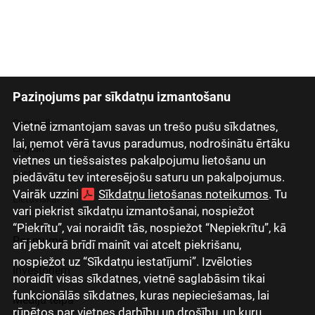
Paziņojums par sīkdatņu izmantošanu
Latviski
Русский
Vietnē izmantojam savas un trešo pušu sīkdatnes,
lai, ņemot vērā tavus paradumus, nodrošinātu ērtāku
English
vietnes un tiešsaistes pakalpojumu lietošanu un
Eesti
piedāvātu tev interesējošu saturu un pakalpojumus.
Vairāk uzzini
Sīkdatņu lietošanas noteikumos
. Tu
Lietuviškai
vari piekrist sīkdatņu izmantošanai, nospiežot
“Piekrītu”, vai noraidīt tās, nospiežot “Nepiekrītu”, kā
Par mums
arī jebkurā brīdī mainīt vai atcelt piekrišanu,
nospiežot uz “Sīkdatņu iestatījumi”. Izvēloties
Investoriem
noraidīt visas sīkdatnes, vietnē saglabāsim tikai
funkcionālās sīkdatnes, kuras nepieciešamas, lai
Mediju telpa
rūpētos par vietnes darbību un drošību, un kuru