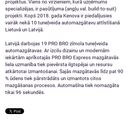
projektus. Viens no virzieniem, kurā uzņēmums
specializējas, ir pasūtījuma (angļu val. build-to-suit)
projekti. Kopš 2018. gada Kenova ir piedalījusies
vairāk nekā 10 tuneļveida automazgātavu attīstīšanā
Lietuvā un Latvijā.
Latvijā darbojas 19 PRO BRO zīmola tuneļveida
automazgātavas. Ar izcilu dizainu un modernām
iekārtām aprīkotajās PRO BRO Express mazgātavās
liela uzmanība tiek pievērsta ilgtspējai un resursu
atkārtotai izmantošanai. Šajās mazgātavās līdz pat 90
% ūdens tiek pārstrādāts un izmantots citos
mazgāšanas procesos. Automašīna tiek nomazgāta
tikai 96 sekundēs.