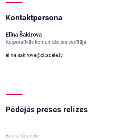
Kontaktpersona
Elīna Šakirova
Korporatīvās komunikācijas vadītāja
elina.sakirova@citadele.lv
Pēdējās preses relīzes
Banka Citadele