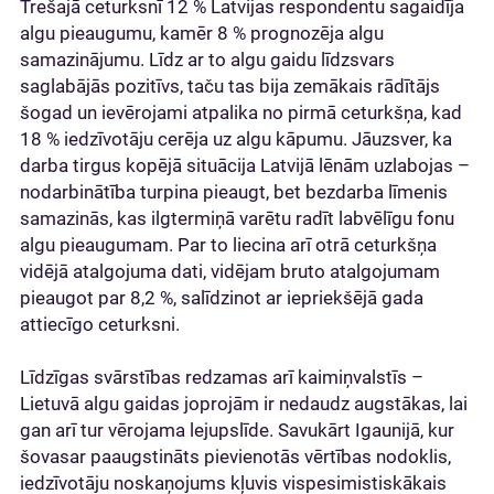
Trešajā ceturksnī 12 % Latvijas respondentu sagaidīja
algu pieaugumu, kamēr 8 % prognozēja algu
samazinājumu. Līdz ar to algu gaidu līdzsvars
saglabājās pozitīvs, taču tas bija zemākais rādītājs
šogad un ievērojami atpalika no pirmā ceturkšņa, kad
18 % iedzīvotāju cerēja uz algu kāpumu. Jāuzsver, ka
darba tirgus kopējā situācija Latvijā lēnām uzlabojas –
nodarbinātība turpina pieaugt, bet bezdarba līmenis
samazinās, kas ilgtermiņā varētu radīt labvēlīgu fonu
algu pieaugumam. Par to liecina arī otrā ceturkšņa
vidējā atalgojuma dati, vidējam bruto atalgojumam
pieaugot par 8,2 %, salīdzinot ar iepriekšējā gada
attiecīgo ceturksni.
Līdzīgas svārstības redzamas arī kaimiņvalstīs –
Lietuvā algu gaidas joprojām ir nedaudz augstākas, lai
gan arī tur vērojama lejupslīde. Savukārt Igaunijā, kur
šovasar paaugstināts pievienotās vērtības nodoklis,
iedzīvotāju noskaņojums kļuvis vispesimistiskākais