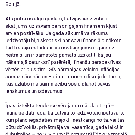
Baltijā.
Atšķirībā no algu gaidām, Latvijas iedzīvotāju
skatījums uz savām personīgajām finansēm kļūst
arvien pozitīvāks. Ja gada sākumā vairākums
iedzīvotāju bija skeptiski par savu finansiālo nākotni,
tad trešajā ceturksnī šis noskaņojums ir gandrīz
neitrāls, un ir pamatots pamats uzskatīt, ka jau
nākamajā ceturksnī patērētāji finanšu perspektīvas
vērtēs ar plus zīmi. Šīs pārmaiņas veicina inflācijas
samazināšanās un Euribor procentu likmju kritums,
kas uzlabo mājsaimniecību spēju plānot savus
ienākumus un izdevumus.
Īpaši izteikta tendence vērojama mājokļu tirgū –
jaunākie dati rāda, ka Latvijā to iedzīvotāju īpatsvars,
kuri plāno iegādāties mājokli, neatkarīgi no tā, vai tas
būtu dzīvoklis, privātmāja vai vasarnīca, gada laikā ir
dubultojies – no 2 % pirmajā ceturksnī līdz 4 % trešajā.