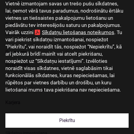
Русский
Vietnē izmantojam savas un trešo pušu sīkdatnes,
lai, ņemot vērā tavus paradumus, nodrošinātu ērtāku
English
vietnes un tiešsaistes pakalpojumu lietošanu un
Eesti
piedāvātu tev interesējošu saturu un pakalpojumus.
Vairāk uzzini
Sīkdatņu lietošanas noteikumos
. Tu
Lietuviškai
vari piekrist sīkdatņu izmantošanai, nospiežot
“Piekrītu”, vai noraidīt tās, nospiežot “Nepiekrītu”, kā
Par mums
arī jebkurā brīdī mainīt vai atcelt piekrišanu,
nospiežot uz “Sīkdatņu iestatījumi”. Izvēloties
Investoriem
noraidīt visas sīkdatnes, vietnē saglabāsim tikai
funkcionālās sīkdatnes, kuras nepieciešamas, lai
Mediju telpa
rūpētos par vietnes darbību un drošību, un kuru
lietošanai mums tava piekrišana nav nepieciešama.
Grupas uzņēmumi
Karjera
Kontakti
Piekrītu
Sīkdatņu izmantošana