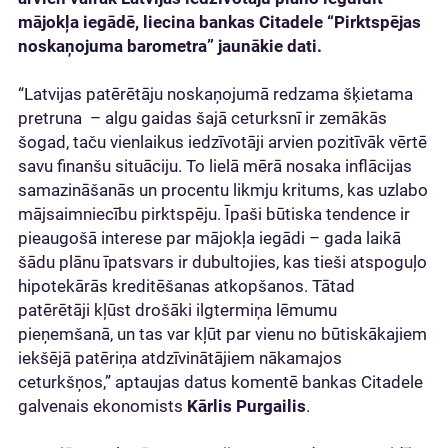
mājokļa iegādē, liecina bankas Citadele “Pirktspējas
noskaņojuma barometra” jaunākie dati.
“Latvijas patērētāju noskaņojumā redzama šķietama
pretruna – algu gaidas šajā ceturksnī ir zemākās
šogad, taču vienlaikus iedzīvotāji arvien pozitīvāk vērtē
savu finanšu situāciju. To lielā mērā nosaka inflācijas
samazināšanās un procentu likmju kritums, kas uzlabo
mājsaimniecību pirktspēju. Īpaši būtiska tendence ir
pieaugošā interese par mājokļa iegādi – gada laikā
šādu plānu īpatsvars ir dubultojies, kas tieši atspoguļo
hipotekārās kreditēšanas atkopšanos. Tātad
patērētāji kļūst drošāki ilgtermiņa lēmumu
pieņemšanā, un tas var kļūt par vienu no būtiskākajiem
iekšējā patēriņa atdzīvinātājiem nākamajos
ceturkšņos,” aptaujas datus komentē bankas Citadele
galvenais ekonomists
Kārlis Purgailis
.