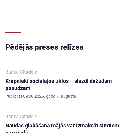
Pēdējās preses relīzes
Banka Citadele
Krāpnieki sociālajos tīklos – slazdi dažādām
paaudzēm
Publicēts
09:00 2026. gada 7. augustā
Banka Citadele
Naudas glabāšana mājās var izmaksāt simtiem
eiro gadā