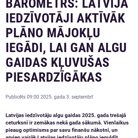
BAROMETRS: LATVIJĀ
IEDZĪVOTĀJI AKTĪVĀK
PLĀNO MĀJOKĻU
IEGĀDI, LAI GAN ALGU
GAIDAS KĻUVUŠAS
PIESARDZĪGĀKAS
Publicēts
09:00 2025. gada 3. septembrī
Latvijas iedzīvotāju algu gaidas 2025. gada trešajā
ceturksnī ir zemākas nekā gada sākumā. Vienlaikus
pieaug optimisms par savu finanšu nākotni, un
arvien vairāk Latvijas iedzīvotāju plāno ieguldīt