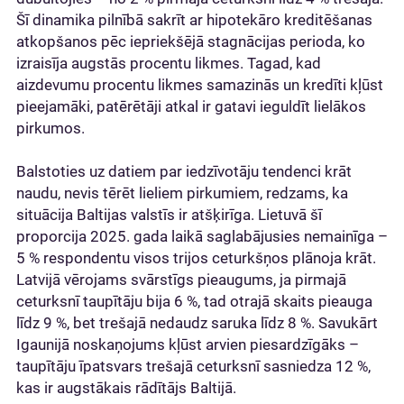
Šī dinamika pilnībā sakrīt ar hipotekāro kreditēšanas
atkopšanos pēc iepriekšējā stagnācijas perioda, ko
izraisīja augstās procentu likmes. Tagad, kad
aizdevumu procentu likmes samazinās un kredīti kļūst
pieejamāki, patērētāji atkal ir gatavi ieguldīt lielākos
pirkumos.
Balstoties uz datiem par iedzīvotāju tendenci krāt
naudu, nevis tērēt lieliem pirkumiem, redzams, ka
situācija Baltijas valstīs ir atšķirīga. Lietuvā šī
proporcija 2025. gada laikā saglabājusies nemainīga –
5 % respondentu visos trijos ceturkšņos plānoja krāt.
Latvijā vērojams svārstīgs pieaugums, ja pirmajā
ceturksnī taupītāju bija 6 %, tad otrajā skaits pieauga
līdz 9 %, bet trešajā nedaudz saruka līdz 8 %. Savukārt
Igaunijā noskaņojums kļūst arvien piesardzīgāks –
taupītāju īpatsvars trešajā ceturksnī sasniedza 12 %,
kas ir augstākais rādītājs Baltijā.