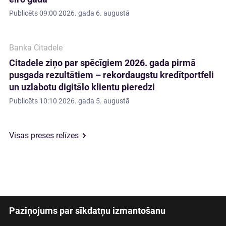
Publicēts
09:00 2026. gada 6. augustā
Banka Citadele
Citadele ziņo par spēcīgiem 2026. gada pirmā
pusgada rezultātiem – rekordaugstu kredītportfeli
un uzlabotu digitālo klientu pieredzi
Publicēts
10:10 2026. gada 5. augustā
Visas preses relīzes
Paziņojums par sīkdatņu izmantošanu
Latviski