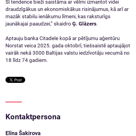
Šī tendence bieži saistāma ar vēlmi izmantot videi
draudzīgākus un ekonomiskākus risinājumus, kā arī ar
mazāk stabilu ienākumu līmeni, kas raksturīgs
jaunākajai paaudzei,” skaidro
Ģ. Glāzers
.
Aptauju banka Citadele kopā ar pētījumu aģentūru
Norstat veica 2025. gada oktobrī, tiešsaistē aptaujājot
vairāk nekā 3000 Baltijas valstu iedzīvotāju vecumā no
18 līdz 74 gadiem.
Kontaktpersona
Elīna Šakirova