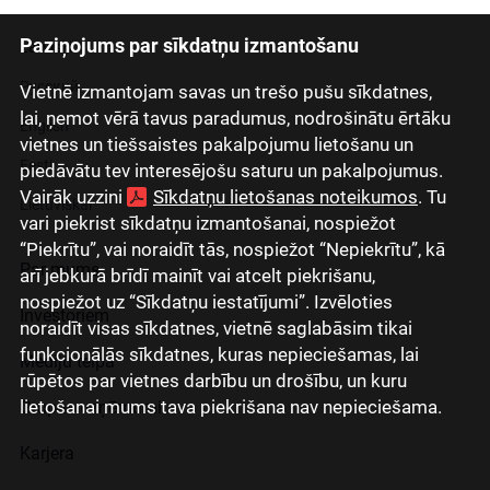
Paziņojums par sīkdatņu izmantošanu
Latviski
Русский
Vietnē izmantojam savas un trešo pušu sīkdatnes,
lai, ņemot vērā tavus paradumus, nodrošinātu ērtāku
English
vietnes un tiešsaistes pakalpojumu lietošanu un
Eesti
piedāvātu tev interesējošu saturu un pakalpojumus.
Vairāk uzzini
Sīkdatņu lietošanas noteikumos
. Tu
Lietuviškai
vari piekrist sīkdatņu izmantošanai, nospiežot
“Piekrītu”, vai noraidīt tās, nospiežot “Nepiekrītu”, kā
Par mums
arī jebkurā brīdī mainīt vai atcelt piekrišanu,
nospiežot uz “Sīkdatņu iestatījumi”. Izvēloties
Investoriem
noraidīt visas sīkdatnes, vietnē saglabāsim tikai
funkcionālās sīkdatnes, kuras nepieciešamas, lai
Mediju telpa
rūpētos par vietnes darbību un drošību, un kuru
lietošanai mums tava piekrišana nav nepieciešama.
Grupas uzņēmumi
Karjera