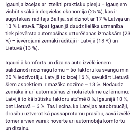
Igaunija izceļas ar izteikti praktisku pieeju – igauņiem
visbūtiskākā ir degvielas ekonomija (25 %), kas ir
augstākais rādītājs Baltijā, salīdzinot ar 17 % Latvijā un
13 % Lietuvā. Tāpat Igaunijā daudz lielāka uzmanība
tiek pievērsta automašīnas uzturēšanas izmaksām (23
%) – ievērojami zemāki rādītāji ir Latvijā (13 %) un
Lietuvā (13 %).
Igaunijā komforts un dizains auto izvēlē ieņem
salīdzinoši nozīmīgu lomu – šo faktoru kā svarīgu min
20 % iedzīvotāju. Latvijā to izceļ 16 %, savukārt Lietuvā
šiem aspektiem ir mazāka nozīme – 13 %. Nedaudz
zemāka ir arī automašīnas zīmola ietekme uz lēmumu:
Latvijā to kā būtisku faktoru atzīmē 8 %, Igaunijā 10 %,
bet Lietuvā – 6 %. Tas liecina, ka Latvijas autobraucēji,
drošību uztverot kā pašsaprotamu prasību, savā izvēlē
tomēr arvien vairāk novērtē arī automobiļa komfortu
un dizainu.