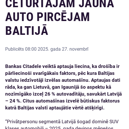
CETURTAJAM JAUNA
AUTO PIRCĒJAM
BALTIJĀ
Publicēts
08:00 2025. gada 27. novembrī
Bankas Citadele veiktā aptauja liecina, ka drošība ir
pārliecinoši svarīgākais faktors, pēc kura Baltijas
valstu iedzīvotāji izvēlas automašīnu. Aptaujas dati
rāda, ka gan Lietuvā, gan Igaunijā šo aspektu kā
nozīmīgāko izceļ 26 % autovadītāju, savukārt Latvijā
– 24 %. Citus automašīnas izvelē būtiskus faktorus
katrā Baltijas valstī aptaujātie vērtē atšķirīgi.
“Privātpersonu segmentā Latvijā šogad dominē SUV
klases automobiļi – 2025. gada deviņos mēnešos