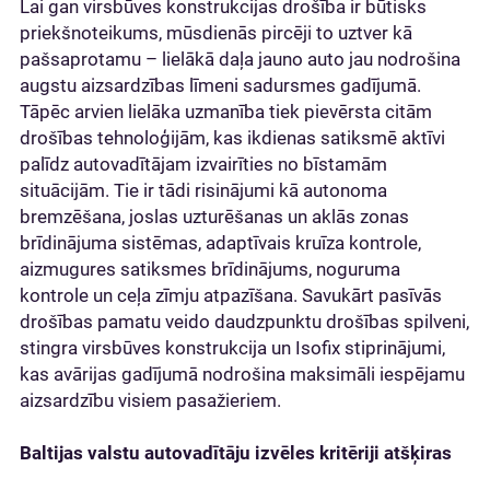
Lai gan virsbūves konstrukcijas drošība ir būtisks
priekšnoteikums, mūsdienās pircēji to uztver kā
pašsaprotamu – lielākā daļa jauno auto jau nodrošina
augstu aizsardzības līmeni sadursmes gadījumā.
Tāpēc arvien lielāka uzmanība tiek pievērsta citām
drošības tehnoloģijām, kas ikdienas satiksmē aktīvi
palīdz autovadītājam izvairīties no bīstamām
situācijām. Tie ir tādi risinājumi kā autonoma
bremzēšana, joslas uzturēšanas un aklās zonas
brīdinājuma sistēmas, adaptīvais kruīza kontrole,
aizmugures satiksmes brīdinājums, noguruma
kontrole un ceļa zīmju atpazīšana. Savukārt pasīvās
drošības pamatu veido daudzpunktu drošības spilveni,
stingra virsbūves konstrukcija un Isofix stiprinājumi,
kas avārijas gadījumā nodrošina maksimāli iespējamu
aizsardzību visiem pasažieriem.
Baltijas valstu autovadītāju izvēles kritēriji atšķiras