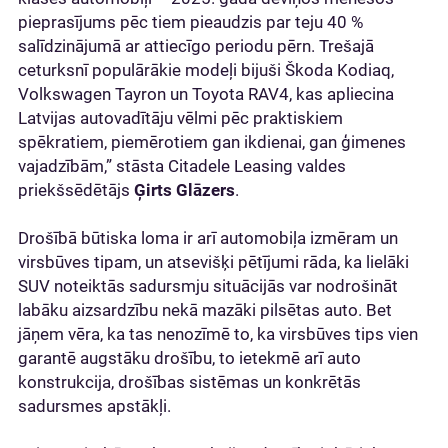
pieprasījums pēc tiem pieaudzis par teju 40 %
salīdzinājumā ar attiecīgo periodu pērn. Trešajā
ceturksnī populārākie modeļi bijuši Škoda Kodiaq,
Volkswagen Tayron un Toyota RAV4, kas apliecina
Latvijas autovadītāju vēlmi pēc praktiskiem
spēkratiem, piemērotiem gan ikdienai, gan ģimenes
vajadzībām,” stāsta Citadele Leasing valdes
priekšsēdētājs
Ģirts Glāzers
.
Drošībā būtiska loma ir arī automobiļa izmēram un
virsbūves tipam, un atsevišķi pētījumi rāda, ka lielāki
SUV noteiktās sadursmju situācijās var nodrošināt
labāku aizsardzību nekā mazāki pilsētas auto. Bet
jāņem vēra, ka tas nenozīmē to, ka virsbūves tips vien
garantē augstāku drošību, to ietekmē arī auto
konstrukcija, drošības sistēmas un konkrētās
sadursmes apstākļi.