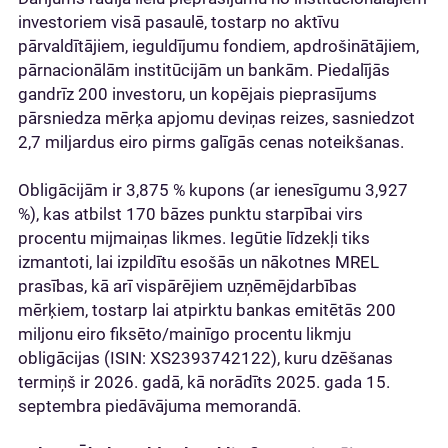
investoriem visā pasaulē, tostarp no aktīvu
pārvaldītājiem, ieguldījumu fondiem, apdrošinātājiem,
pārnacionālām institūcijām un bankām. Piedalījās
gandrīz 200 investoru, un kopējais pieprasījums
pārsniedza mērķa apjomu deviņas reizes, sasniedzot
2,7 miljardus eiro pirms galīgās cenas noteikšanas.
Obligācijām ir 3,875 % kupons (ar ienesīgumu 3,927
%), kas atbilst 170 bāzes punktu starpībai virs
procentu mijmaiņas likmes. Iegūtie līdzekļi tiks
izmantoti, lai izpildītu esošās un nākotnes MREL
prasības, kā arī vispārējiem uzņēmējdarbības
mērķiem, tostarp lai atpirktu bankas emitētās 200
miljonu eiro fiksēto/mainīgo procentu likmju
obligācijas (ISIN: XS2393742122), kuru dzēšanas
termiņš ir 2026. gadā, kā norādīts 2025. gada 15.
septembra piedāvājuma memorandā.