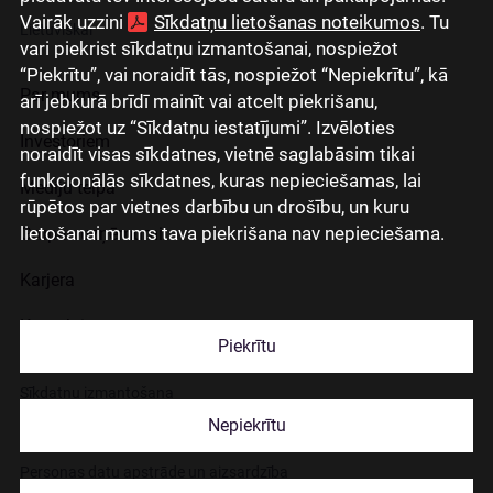
Vairāk uzzini
Sīkdatņu lietošanas noteikumos
. Tu
Lietuviškai
vari piekrist sīkdatņu izmantošanai, nospiežot
“Piekrītu”, vai noraidīt tās, nospiežot “Nepiekrītu”, kā
Par mums
arī jebkurā brīdī mainīt vai atcelt piekrišanu,
nospiežot uz “Sīkdatņu iestatījumi”. Izvēloties
Investoriem
noraidīt visas sīkdatnes, vietnē saglabāsim tikai
funkcionālās sīkdatnes, kuras nepieciešamas, lai
Mediju telpa
rūpētos par vietnes darbību un drošību, un kuru
lietošanai mums tava piekrišana nav nepieciešama.
Grupas uzņēmumi
Karjera
Kontakti
Piekrītu
Sīkdatņu izmantošana
Nepiekrītu
Lapas lietošanas noteikumi
Personas datu apstrāde un aizsardzība