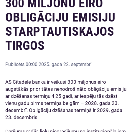
300 MILJONU EIRO
OBLIGĀCIJU EMISIJU
STARPTAUTISKAJOS
TIRGOS
Publicēts
00:00 2025. gada 22. septembrī
AS Citadele banka ir veikusi 300 miljonus eiro
augstākās prioritātes nenodrošināto obligāciju emisiju
ar dzēšanas termiņu 4,25 gadi, ar iespēju tās dzēst
vienu gadu pirms termiņa beigām – 2028. gada 23.
decembrī. Obligāciju dzēšanas termiņš ir 2029. gada
23. decembris.
Darījums radīja lielu pieprasījumu no institucionālajiem