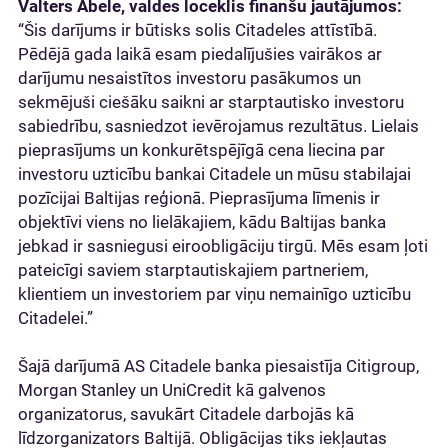
Valters Ābele, valdes loceklis finanšu jautājumos:
“Šis darījums ir būtisks solis Citadeles attīstībā.
Pēdējā gada laikā esam piedalījušies vairākos ar
darījumu nesaistītos investoru pasākumos un
sekmējuši ciešāku saikni ar starptautisko investoru
sabiedrību, sasniedzot ievērojamus rezultātus. Lielais
pieprasījums un konkurētspējīgā cena liecina par
investoru uzticību bankai Citadele un mūsu stabilajai
pozīcijai Baltijas reģionā. Pieprasījuma līmenis ir
objektīvi viens no lielākajiem, kādu Baltijas banka
jebkad ir sasniegusi eiroobligāciju tirgū. Mēs esam ļoti
pateicīgi saviem starptautiskajiem partneriem,
klientiem un investoriem par viņu nemainīgo uzticību
Citadelei.”
Šajā darījumā AS Citadele banka piesaistīja Citigroup,
Morgan Stanley un UniCredit kā galvenos
organizatorus, savukārt Citadele darbojās kā
līdzorganizators Baltijā. Obligācijas tiks iekļautas