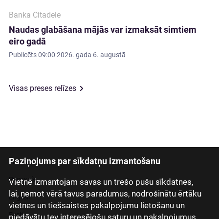
Banka Citadele
Naudas glabāšana mājās var izmaksāt simtiem
eiro gadā
Publicēts
09:00 2026. gada 6. augustā
Visas preses relīzes
Paziņojums par sīkdatņu izmantošanu
Latviski
Русский
Vietnē izmantojam savas un trešo pušu sīkdatnes,
lai, ņemot vērā tavus paradumus, nodrošinātu ērtāku
English
vietnes un tiešsaistes pakalpojumu lietošanu un
Eesti
piedāvātu tev interesējošu saturu un pakalpojumus.