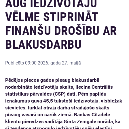
AUG IEDZĪVOTĀJU
VĒLME STIPRINĀT
FINANŠU DROŠĪBU AR
BLAKUSDARBU
Publicēts
09:00 2026. gada 27. maijā
Pēdējos piecos gados pieaug blakusdarbā
nodarbināto iedzīvotāju skaits, liecina Centrālās
statistikas pārvaldes (CSP) dati. Pērn papildu
ienākumus guva 45,5 tūkstoši iedzīvotāju, visbiežāk
sievietes, turklāt otrajā darbā strādājošo skaits
pieaug vasarā un sarūk ziemā. Bankas Citadele
klientu pieredzes vadītāja Ginta Zemgale norāda, ka
šī tendence atspoguļo iedzīvotāju spēju elastīgi