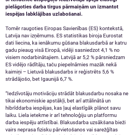
pielāgoties darba tirgus pārmaiņām un izmantot
iespējas labklājības uzlabošanai.
Tomēr raugoties Eiropas Savienības (ES) kontekstā,
Latvija nav izņēmums. ES statistikas biroja Eurostat
dati liecina, ka ienākumu gūšana blakusdarbā ar katru
gadu pieaug visā Eiropā, vidēji sasniedzot 4,1 % no
visiem nodarbinātajiem. Latvijā ar 5,2 % pārsniedzam
ES vidējo rādītāju, taču piepelnāmies mazāk nekā
kaimiņi – Lietuvā blakusdarbs ir reģistrēts 5,6 %
strādājošo, bet Igaunijā 6,7 %.
“Iedzīvotāju motivāciju strādāt blakusdarbu nosaka ne
tikai ekonomiskie apstākļi, bet arī attālinātā un
hibrīddarba iespējas, kas ļauj elastīgāk plānot savu
laiku. Liela ietekme ir arī tehnoloģiju un platformu
darba iespēju attīstībai. Blakusdarba uzsākšana bieži
vairs neprasa fizisku pārvietošanos vai sarežģītas