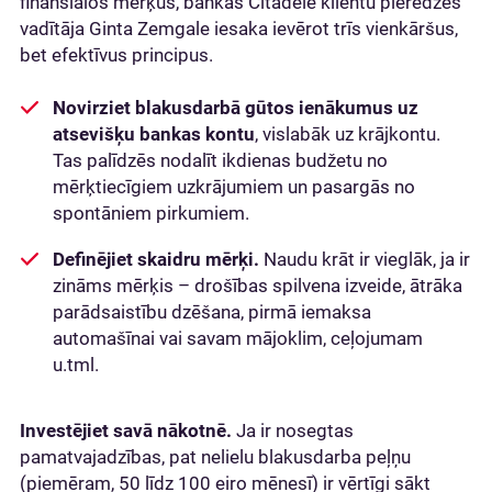
finansiālos mērķus, bankas Citadele klientu pieredzes
vadītāja Ginta Zemgale iesaka ievērot trīs vienkāršus,
bet efektīvus principus.
Novirziet blakusdarbā gūtos ienākumus uz
atsevišķu bankas kontu
, vislabāk uz krājkontu.
Tas palīdzēs nodalīt ikdienas budžetu no
mērķtiecīgiem uzkrājumiem un pasargās no
spontāniem pirkumiem.
Definējiet skaidru mērķi.
Naudu krāt ir vieglāk, ja ir
zināms mērķis – drošības spilvena izveide, ātrāka
parādsaistību dzēšana, pirmā iemaksa
automašīnai vai savam mājoklim, ceļojumam
u.tml.
Investējiet savā nākotnē.
Ja ir nosegtas
pamatvajadzības, pat nelielu blakusdarba peļņu
(piemēram, 50 līdz 100 eiro mēnesī) ir vērtīgi sākt