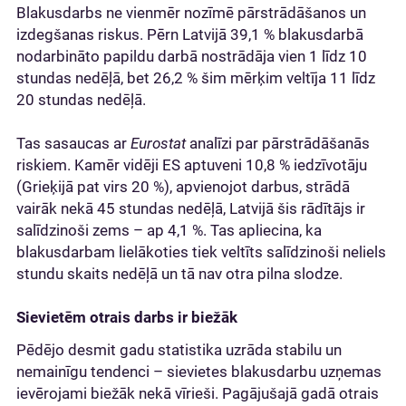
Blakusdarbs ne vienmēr nozīmē pārstrādāšanos un
izdegšanas riskus. Pērn Latvijā 39,1 % blakusdarbā
nodarbināto papildu darbā nostrādāja vien 1 līdz 10
stundas nedēļā, bet 26,2 % šim mērķim veltīja 11 līdz
20 stundas nedēļā.
Tas sasaucas ar
Eurostat
analīzi par pārstrādāšanās
riskiem. Kamēr vidēji ES aptuveni 10,8 % iedzīvotāju
(Grieķijā pat virs 20 %), apvienojot darbus, strādā
vairāk nekā 45 stundas nedēļā, Latvijā šis rādītājs ir
salīdzinoši zems – ap 4,1 %. Tas apliecina, ka
blakusdarbam lielākoties tiek veltīts salīdzinoši neliels
stundu skaits nedēļā un tā nav otra pilna slodze.
Sievietēm otrais darbs ir biežāk
Pēdējo desmit gadu statistika uzrāda stabilu un
nemainīgu tendenci – sievietes blakusdarbu uzņemas
ievērojami biežāk nekā vīrieši. Pagājušajā gadā otrais