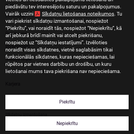
Eesti
piedāvātu tev interesējošu saturu un pakalpojumus.
Vairāk uzzini
Sīkdatņu lietošanas noteikumos
. Tu
Lietuviškai
vari piekrist sīkdatņu izmantošanai, nospiežot
“Piekrītu”, vai noraidīt tās, nospiežot “Nepiekrītu”, kā
Par mums
arī jebkurā brīdī mainīt vai atcelt piekrišanu,
nospiežot uz “Sīkdatņu iestatījumi”. Izvēloties
Investoriem
noraidīt visas sīkdatnes, vietnē saglabāsim tikai
funkcionālās sīkdatnes, kuras nepieciešamas, lai
Mediju telpa
rūpētos par vietnes darbību un drošību, un kuru
lietošanai mums tava piekrišana nav nepieciešama.
Grupas uzņēmumi
Karjera
Kontakti
Piekrītu
Sīkdatņu izmantošana
Nepiekrītu
Lapas lietošanas noteikumi