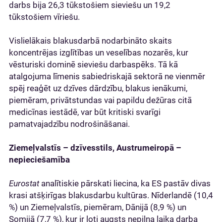
darbs bija 26,3 tūkstošiem sieviešu un 19,2
tūkstošiem vīriešu.
Vislielākais blakusdarbā nodarbināto skaits
koncentrējas izglītības un veselības nozarēs, kur
vēsturiski dominē sieviešu darbaspēks. Tā kā
atalgojuma līmenis sabiedriskajā sektorā ne vienmēr
spēj reaģēt uz dzīves dārdzību, blakus ienākumi,
piemēram, privātstundas vai papildu dežūras citā
medicīnas iestādē, var būt kritiski svarīgi
pamatvajadzību nodrošināšanai.
Ziemeļvalstīs – dzīvesstils, Austrumeiropā –
nepieciešamība
Eurostat
analītiskie pārskati liecina, ka ES pastāv divas
krasi atšķirīgas blakusdarbu kultūras. Nīderlandē (10,4
%) un Ziemeļvalstīs, piemēram, Dānijā (8,9 %) un
Somijā (7,7 %), kur ir ļoti augsts nepilna laika darba