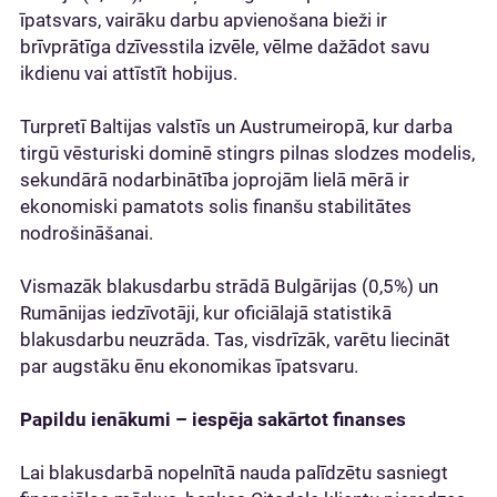
īpatsvars, vairāku darbu apvienošana bieži ir
brīvprātīga dzīvesstila izvēle, vēlme dažādot savu
ikdienu vai attīstīt hobijus.
Turpretī Baltijas valstīs un Austrumeiropā, kur darba
tirgū vēsturiski dominē stingrs pilnas slodzes modelis,
sekundārā nodarbinātība joprojām lielā mērā ir
ekonomiski pamatots solis finanšu stabilitātes
nodrošināšanai.
Vismazāk blakusdarbu strādā Bulgārijas (0,5%) un
Rumānijas iedzīvotāji, kur oficiālajā statistikā
blakusdarbu neuzrāda. Tas, visdrīzāk, varētu liecināt
par augstāku ēnu ekonomikas īpatsvaru.
Papildu ienākumi – iespēja sakārtot finanses
Lai blakusdarbā nopelnītā nauda palīdzētu sasniegt