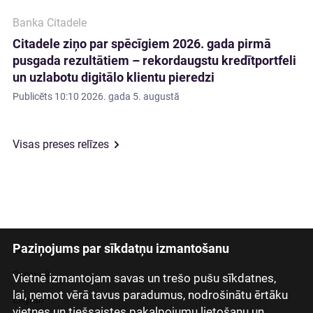
Banka Citadele
Citadele ziņo par spēcīgiem 2026. gada pirmā
pusgada rezultātiem – rekordaugstu kredītportfeli
un uzlabotu digitālo klientu pieredzi
Publicēts
10:10 2026. gada 5. augustā
Visas preses relīzes
Paziņojums par sīkdatņu izmantošanu
Latviski
Русский
Vietnē izmantojam savas un trešo pušu sīkdatnes,
lai, ņemot vērā tavus paradumus, nodrošinātu ērtāku
English
vietnes un tiešsaistes pakalpojumu lietošanu un