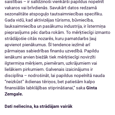
saistības – ir salīdzinoši vienkārši papildus nopelnīt
vakaros vai brīvdienās. Savukārt datos redzamā
sezonalitāte atspoguļo tautsaimniecības specifiku.
Gada vidū, kad aktivizējas tūrisms, būvniecība,
lauksaimniecība un pasākumu industrija, ir īstermiņa
pieprasījums pēc darba rokām. To mērķtiecīgi izmanto
strādājošie citās nozarēs, kuru pamatdarbs ļauj
apvienot pienākumus. Šī tendence iezīmē arī
pārmaiņas sabiedrības finanšu uzvedībā. Papildu
ienākumi arvien biežāk tiek mērķtiecīgi novirzīti
ilgtermiņa mērķiem, piemēram, uzkrājumiem vai
lielākiem pirkumiem. Galvenais izaicinājums ir
disciplīna – nodrošināt, lai papildus nopelnītā nauda
“neizkūst” ikdienas tēriņos, bet patiešām kalpo
finansiālās labklājības stiprināšanai,” saka
Ginta
Zemgale.
Dati neliecina, ka strādājam vairāk