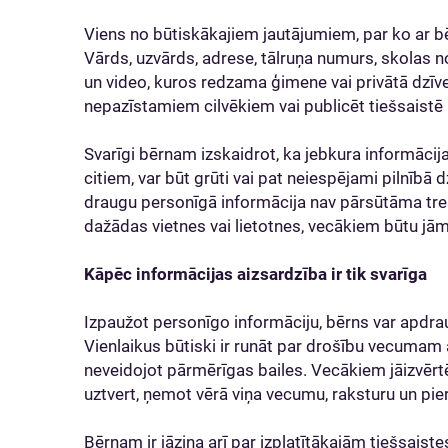
Viens no būtiskākajiem jautājumiem, par ko ar bē
Vārds, uzvārds, adrese, tālruņa numurs, skolas n
un video, kuros redzama ģimene vai privātā dzīve,
nepazīstamiem cilvēkiem vai publicēt tiešsaistē 
Svarīgi bērnam izskaidrot, ka jebkura informācija
citiem, var būt grūti vai pat neiespējami pilnībā
draugu personīgā informācija nav pārsūtāma tr
dažādas vietnes vai lietotnes, vecākiem būtu jām
Kāpēc informācijas aizsardzība ir tik svarīga
Izpaužot personīgo informāciju, bērns var apdra
Vienlaikus būtiski ir runāt par drošību vecumam 
neveidojot pārmērīgas bailes. Vecākiem jāizvērtē
uztvert, ņemot vērā viņa vecumu, raksturu un pier
Bērnam ir jāzina arī par izplatītākajām tiešsai