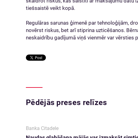
skaidrot riskus, kas saistīti ar maksājumu datu
tiešsaistē veikt kopā.
Regulāras sarunas ģimenē par tehnoloģijām, droš
novērst riskus, bet arī stiprina uzticēšanos. Bēr
neskaidrību gadījumā viņš vienmēr var vērsties
Pēdējās preses relīzes
Banka Citadele
Naudas glabāšana mājās var izmaksāt simti