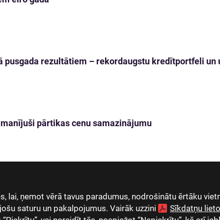
 pusgada rezultātiem – rekordaugstu kredītportfeli un u
 pamanījuši pārtikas cenu samazinājumu
, lai, ņemot vērā tavus paradumus, nodrošinātu ērtāku vietn
jošu saturu un pakalpojumus. Vairāk uzzini
Sīkdatņu lie