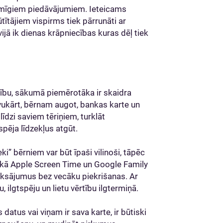
omīgiem piedāvājumiem. Ieteicams
tītājiem vispirms tiek pārrunāti ar
vijā ik dienas krāpniecības kuras dēļ tiek
tību, sākumā piemērotāka ir skaidra
avukārt, bērnam augot, bankas karte un
līdzi saviem tēriņiem, turklāt
pēja līdzekļus atgūt.
ki” bērniem var būt īpaši vilinoši, tāpēc
 kā Apple Screen Time un Google Family
maksājumus bez vecāku piekrišanas. Ar
, ilgtspēju un lietu vērtību ilgtermiņā.
datus vai viņam ir sava karte, ir būtiski