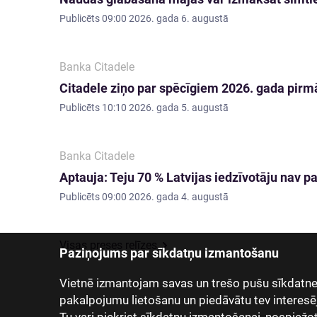
Publicēts
09:00 2026. gada 6. augustā
Banka Citadele
Citadele ziņo par spēcīgiem 2026. gada pirmā
Publicēts
10:10 2026. gada 5. augustā
Banka Citadele
Aptauja: Teju 70 % Latvijas iedzīvotāju nav
Publicēts
09:00 2026. gada 4. augustā
Visas preses relīzes
Paziņojums par sīkdatņu izmantošanu
Vietnē izmantojam savas un trešo pušu sīkdatnes
pakalpojumu lietošanu un piedāvātu tev interesē