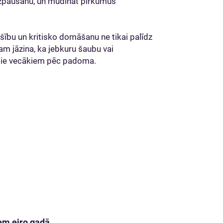
 izpaušanu, un mudināt pirkumus
ību un kritisko domāšanu ne tikai palīdz
nam jāzina, ka jebkuru šaubu vai
 pie vecākiem pēc padoma.
em eiro gadā