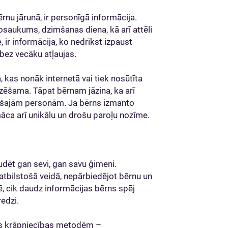
rnu jārunā, ir personīgā informācija.
osaukums, dzimšanas diena, kā arī attēli
 ir informācija, ko nedrīkst izpaust
bez vecāku atļaujas.
, kas nonāk internetā vai tiek nosūtīta
 dzēšama. Tāpat bērnam jāzina, ka arī
ešajām personām. Ja bērns izmanto
āca arī unikālu un drošu paroļu nozīme.
udēt gan sevi, gan savu ģimeni.
atbilstošā veidā, nepārbiedējot bērnu un
, cik daudz informācijas bērns spēj
edzi.
stes krāpniecības metodēm –