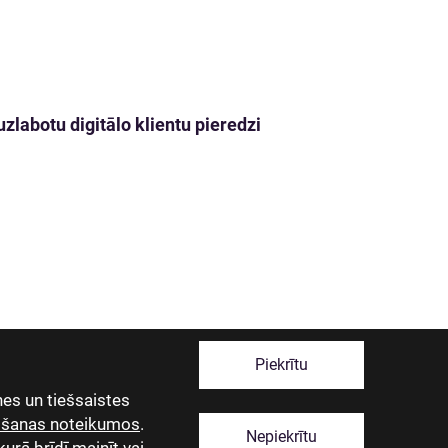
zlabotu digitālo klientu pieredzi
Piekrītu
es un tiešsaistes
tošanas noteikumos
.
Nepiekrītu