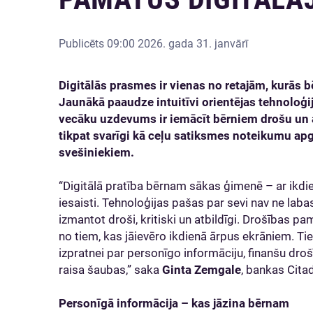
Publicēts
09:00 2026. gada 31. janvārī
Digitālās prasmes ir vienas no retajām, kurās b
Jaunākā paaudze intuitīvi orientējas tehnoloģijā
vecāku uzdevums ir iemācīt bērniem drošu un atb
tikpat svarīgi kā ceļu satiksmes noteikumu ap
svešiniekiem.
“Digitālā pratība bērnam sākas ģimenē – ar ikd
iesaisti. Tehnoloģijas pašas par sevi nav ne laba
izmantot droši, kritiski un atbildīgi. Drošības pa
no tiem, kas jāievēro ikdienā ārpus ekrāniem. Tieš
izpratnei par personīgo informāciju, finanšu droš
raisa šaubas,” saka
Ginta Zemgale
, bankas Citad
Personīgā informācija – kas jāzina bērnam