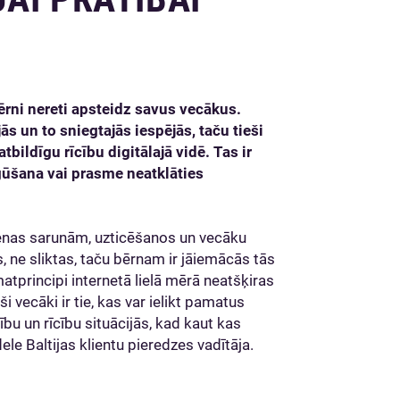
ērni nereti apsteidz savus vecākus.
s un to sniegtajās iespējās, taču tieši
ildīgu rīcību digitālajā vidē. Tas ir
gūšana vai prasme neatklāties
ienas sarunām, uzticēšanos un vecāku
s, ne sliktas, taču bērnam ir jāiemācās tās
matprincipi internetā lielā mērā neatšķiras
i vecāki ir tie, kas var ielikt pamatus
ību un rīcību situācijās, kad kaut kas
ele Baltijas klientu pieredzes vadītāja.