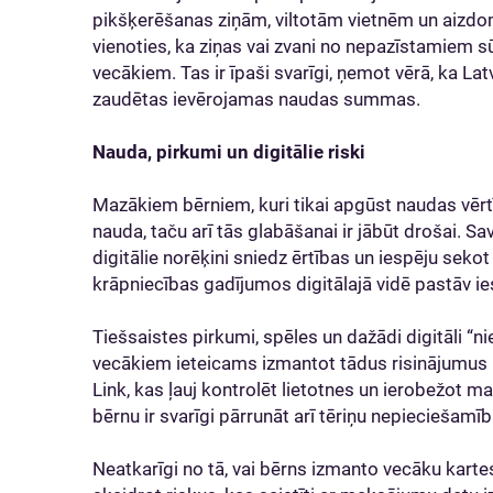
pikšķerēšanas ziņām, viltotām vietnēm un aizd
vienoties, ka ziņas vai zvani no nepazīstamiem sū
vecākiem. Tas ir īpaši svarīgi, ņemot vērā, ka Lat
zaudētas ievērojamas naudas summas.
Nauda, pirkumi un digitālie riski
Mazākiem bērniem, kuri tikai apgūst naudas vēr
nauda, taču arī tās glabāšanai ir jābūt drošai. S
digitālie norēķini sniedz ērtības un iespēju sekot 
krāpniecības gadījumos digitālajā vidē pastāv ies
Tiešsaistes pirkumi, spēles un dažādi digitāli “nie
vecākiem ieteicams izmantot tādus risinājumus
Link, kas ļauj kontrolēt lietotnes un ierobežot 
bērnu ir svarīgi pārrunāt arī tēriņu nepieciešamību
Neatkarīgi no tā, vai bērns izmanto vecāku kartes 