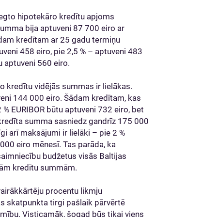
iegto hipotekāro kredītu apjoms
summa bija aptuveni 87 700 eiro ar
ādam kredītam ar 25 gadu termiņu
eni 458 eiro, pie 2,5 % – aptuveni 483
au aptuveni 560 eiro.
o kredītu vidējās summas ir lielākas.
veni 144 000 eiro. Šādam kredītam, kas
% EURIBOR būtu aptuveni 732 eiro, bet
jā kredīta summa sasniedz gandrīz 175 000
i arī maksājumi ir lielāki – pie 2 %
1000 eiro mēnesī. Tas parāda, ka
aimniecību budžetus visās Baltijas
elākām kredītu summām.
vairākkārtēju procentu likmju
 skatpunkta tirgi pašlaik pārvērtē
mību. Visticamāk, šogad būs tikai viens