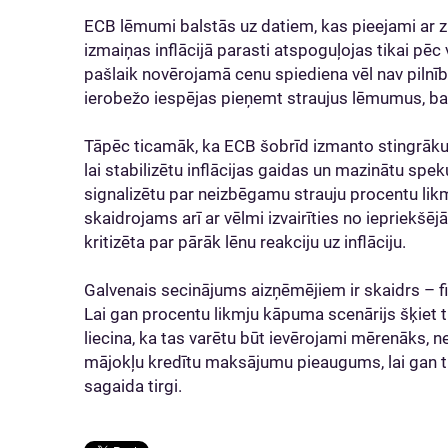
ECB lēmumi balstās uz datiem, kas pieejami ar 
izmaiņas inflācijā parasti atspoguļojas tikai pē
pašlaik novērojamā cenu spiediena vēl nav pilnīb
ierobežo iespējas pieņemt straujus lēmumus, bal
Tāpēc ticamāk, ka ECB šobrīd izmanto stingrāku
lai stabilizētu inflācijas gaidas un mazinātu spek
signalizētu par neizbēgamu strauju procentu lik
skaidrojams arī ar vēlmi izvairīties no iepriekš
kritizēta par pārāk lēnu reakciju uz inflāciju.
Galvenais secinājums aizņēmējiem ir skaidrs – fi
Lai gan procentu likmju kāpuma scenārijs šķiet 
liecina, ka tas varētu būt ievērojami mērenāks, 
mājokļu kredītu maksājumu pieaugums, lai gan ti
sagaida tirgi.