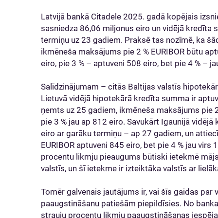
Latvijā bankā Citadele 2025. gadā kopējais izsn
sasniedza 86,06 miljonus eiro un vidējā kredīta 
termiņu uz 23 gadiem. Praksē tas nozīmē, ka š
ikmēneša maksājums pie 2 % EURIBOR būtu aptuv
eiro, pie 3 % – aptuveni 508 eiro, bet pie 4 % – j
Salīdzinājumam – citās Baltijas valstīs hipotekār
Lietuvā vidējā hipotekārā kredīta summa ir aptu
ņemts uz 25 gadiem, ikmēneša maksājums pie 2 
pie 3 % jau ap 812 eiro. Savukārt Igaunijā vidē
eiro ar garāku termiņu – ap 27 gadiem, un attiecīg
EURIBOR aptuveni 845 eiro, bet pie 4 % jau virs 
procentu likmju pieaugums būtiski ietekmē mājs
valstīs, un šī ietekme ir izteiktāka valstīs ar li
Tomēr galvenais jautājums ir, vai šīs gaidas par 
paaugstināšanu patiešām piepildīsies. No bankas
strauju procentu likmju paaugstināšanas iespēja