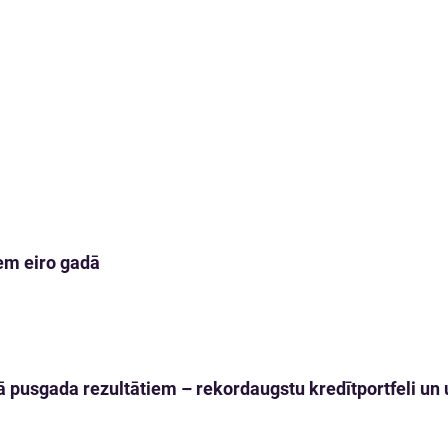
em eiro gadā
 pusgada rezultātiem – rekordaugstu kredītportfeli un u