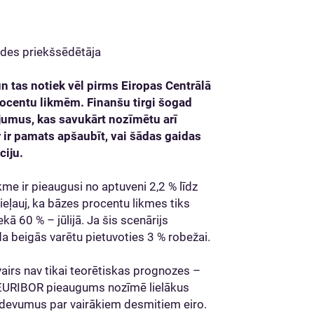
ldes priekšsēdētāja
n tas notiek vēl pirms Eiropas Centrālā
ocentu likmēm. Finanšu tirgi šogad
jumus, kas savukārt nozīmētu arī
r pamats apšaubīt, vai šādas gaidas
ciju.
e ir pieaugusi no aptuveni 2,2 % līdz
ieļauj, ka bāzes procentu likmes tiks
ekā 60 % – jūlijā. Ja šis scenārijs
 beigās varētu pietuvoties 3 % robežai.
airs nav tikai teorētiskas prognozes –
s EURIBOR pieaugums nozīmē lielākus
izdevumus par vairākiem desmitiem eiro.