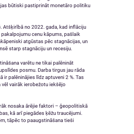
s būtiski pastiprināt monetāro politiku
 Atšķirībā no 2022. gada, kad inflāciju
is pakalpojumu cenu kāpums, pašlaik
 pakāpeniski atgūstas pēc stagnācijas, un
sē starp stagnāciju un recesiju.
ināšana varētu ne tikai palēnināt
jupslīdes posmu. Darba tirgus jau rāda
ir palēninājies līdz aptuveni 2 %. Tas
 vēl vairāk ierobežotu iekšējo
irāk nosaka ārējie faktori – ģeopolitiskā
ības, kā arī piegādes ķēžu traucējumi.
mēm, tāpēc to paaugstināšana tieši