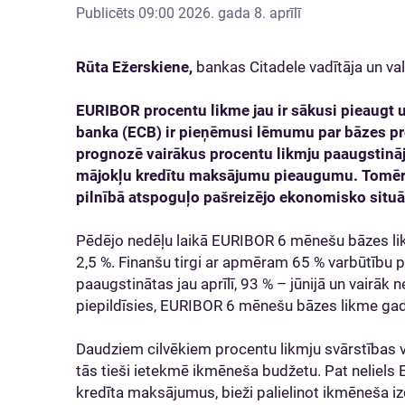
Publicēts
09:00 2026. gada 8. aprīlī
Rūta Ežerskiene,
bankas Citadele vadītāja un va
EURIBOR procentu likme jau ir sākusi pieaugt u
banka (ECB) ir pieņēmusi lēmumu par bāzes pr
prognozē vairākus procentu likmju paaugstinā
mājokļu kredītu maksājumu pieaugumu. Tomēr i
pilnībā atspoguļo pašreizējo ekonomisko situā
Pēdējo nedēļu laikā EURIBOR 6 mēnešu bāzes likm
2,5 %. Finanšu tirgi ar apmēram 65 % varbūtību p
paaugstinātas jau aprīlī, 93 % – jūnijā un vairāk n
piepildīsies, EURIBOR 6 mēnešu bāzes likme gada
Daudziem cilvēkiem procentu likmju svārstības v
tās tieši ietekmē ikmēneša budžetu. Pat neliel
kredīta maksājumus, bieži palielinot ikmēneša 