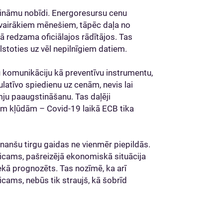
zināmu nobīdi. Energoresursu cenu
c vairākiem mēnešiem, tāpēc daļa no
ā redzama oficiālajos rādītājos. Tas
stoties uz vēl nepilnīgiem datiem.
 komunikāciju kā preventīvu instrumentu,
ulatīvo spiedienu uz cenām, nevis lai
mju paaugstināšanu. Tas daļēji
ējām kļūdām – Covid-19 laikā ECB tika
nanšu tirgu gaidas ne vienmēr piepildās.
ticams, pašreizējā ekonomiskā situācija
nekā prognozēts. Tas nozīmē, ka arī
cams, nebūs tik straujš, kā šobrīd