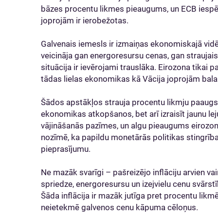
bāzes procentu likmes pieaugums, un ECB iespēja
joprojām ir ierobežotas.
Galvenais iemesls ir izmaiņas ekonomiskajā vidē.
veicināja gan energoresursu cenas, gan strauja
situācija ir ievērojami trauslāka. Eirozona tikai
tādas lielas ekonomikas kā Vācija joprojām balan
Šādos apstākļos strauja procentu likmju paaugst
ekonomikas atkopšanos, bet arī izraisīt jaunu le
vājināšanās pazīmes, un algu pieaugums eirozonā 
nozīmē, ka papildu monetārās politikas stingrība
pieprasījumu.
Ne mazāk svarīgi – pašreizējo inflāciju arvien va
spriedze, energoresursu un izejvielu cenu svārst
Šāda inflācija ir mazāk jutīga pret procentu lik
neietekmē galvenos cenu kāpuma cēloņus.