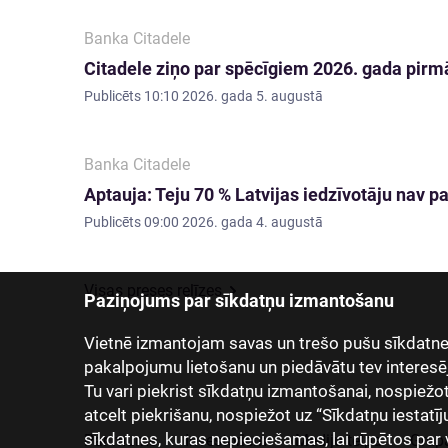
Banka Citadele
Citadele ziņo par spēcīgiem 2026. gada pirmā
Publicēts
10:10 2026. gada 5. augustā
Banka Citadele
Aptauja: Teju 70 % Latvijas iedzīvotāju nav
Publicēts
09:00 2026. gada 4. augustā
Visas preses relīzes
Paziņojums par sīkdatņu izmantošanu
Vietnē izmantojam savas un trešo pušu sīkdatnes
pakalpojumu lietošanu un piedāvātu tev interesē
Tu vari piekrist sīkdatņu izmantošanai, nospiežot “
atcelt piekrišanu, nospiežot uz “Sīkdatņu iestatīj
sīkdatnes, kuras nepieciešamas, lai rūpētos par 
Par mums
Investoriem
Mediju telpa
Grup