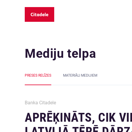
Mediju telpa
PRESES RELĪZES
MATERIĀLI MEDIJIEM
Banka Citadele
APRĒĶINĀTS, CIK V
LATVIJĀ TĒRĒ DĀR