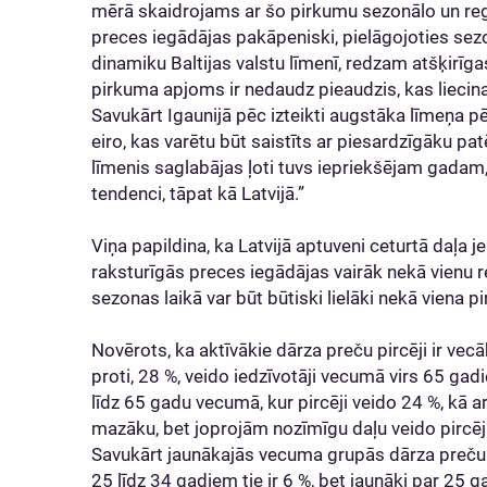
mērā skaidrojams ar šo pirkumu sezonālo un regu
preces iegādājas pakāpeniski, pielāgojoties se
dinamiku Baltijas valstu līmenī, redzam atšķirīga
pirkuma apjoms ir nedaudz pieaudzis, kas liecin
Savukārt Igaunijā pēc izteikti augstāka līmeņa pē
eiro, kas varētu būt saistīts ar piesardzīgāku pa
līmenis saglabājas ļoti tuvs iepriekšējam gadam
tendenci, tāpat kā Latvijā.”
Viņa papildina, ka Latvijā aptuveni ceturtā daļa 
raksturīgās preces iegādājas vairāk nekā vienu re
sezonas laikā var būt būtiski lielāki nekā viena p
Novērots, ka aktīvākie dārza preču pircēji ir vec
proti, 28 %, veido iedzīvotāji vecumā virs 65 gad
līdz 65 gadu vecumā, kur pircēji veido 24 %, kā 
mazāku, bet joprojām nozīmīgu daļu veido pircē
Savukārt jaunākajās vecuma grupās dārza preču 
25 līdz 34 gadiem tie ir 6 %, bet jaunāki par 25 g