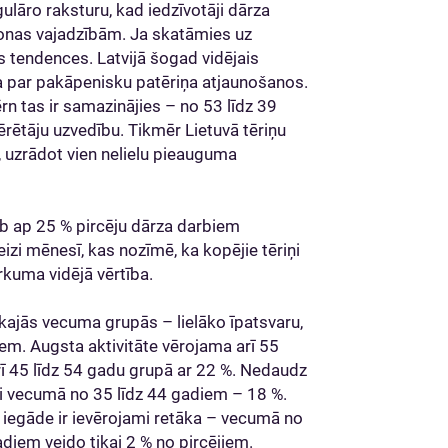
lāro raksturu, kad iedzīvotāji dārza
zonas vajadzībām. Ja skatāmies uz
s tendences. Latvijā šogad vidējais
a par pakāpenisku patēriņa atjaunošanos.
rn tas ir samazinājies – no 53 līdz 39
tērētāju uzvedību. Tikmēr Lietuvā tēriņu
, uzrādot vien nelielu pieauguma
jeb ap 25 % pircēju dārza darbiem
izi mēnesī, kas nozīmē, ka kopējie tēriņi
irkuma vidējā vērtība.
ākajās vecuma grupās – lielāko īpatsvaru,
iem. Augsta aktivitāte vērojama arī 55
arī 45 līdz 54 gadu grupā ar 22 %. Nedaudz
ji vecumā no 35 līdz 44 gadiem – 18 %.
iegāde ir ievērojami retāka – vecumā no
adiem veido tikai 2 % no pircējiem.