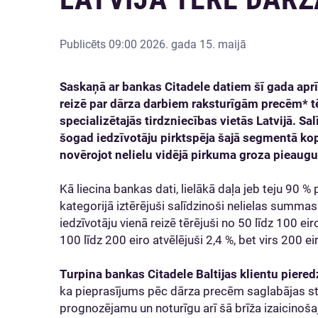
Publicēts
09:00 2026. gada 15. maijā
Saskaņā ar bankas Citadele datiem šī gada aprīl
reizē par dārza darbiem raksturīgām precēm* tēr
specializētajās tirdzniecības vietās Latvijā. Sa
šogad iedzīvotāju pirktspēja šajā segmentā ko
novērojot nelielu vidējā pirkuma groza pieaug
Kā liecina bankas dati, lielākā daļa jeb teju 90 %
kategorijā iztērējuši salīdzinoši nelielas summas 
iedzīvotāju vienā reizē tērējuši no 50 līdz 100 eiro,
100 līdz 200 eiro atvēlējuši 2,4 %, bet virs 200 ei
Turpina bankas Citadele Baltijas klientu piere
ka pieprasījums pēc dārza precēm saglabājas sta
prognozējamu un noturīgu arī šā brīža izaicinoš