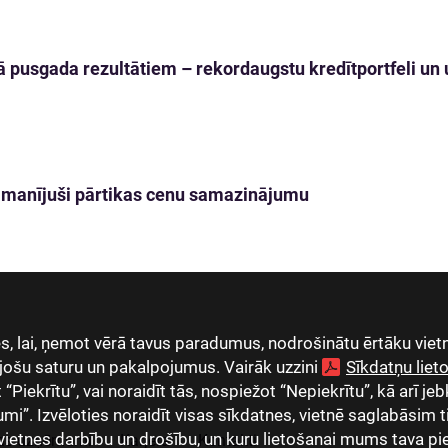
 pusgada rezultātiem – rekordaugstu kredītportfeli un u
 pamanījuši pārtikas cenu samazinājumu
, lai, ņemot vērā tavus paradumus, nodrošinātu ērtāku vietn
jošu saturu un pakalpojumus. Vairāk uzzini
Sīkdatņu lie
Piekrītu”, vai noraidīt tās, nospiežot “Nepiekrītu”, kā arī jeb
umi”. Izvēloties noraidīt visas sīkdatnes, vietnē saglabāsim 
vietnes darbību un drošību, un kuru lietošanai mums tava pi
as uzņēmumi
Karjera
Kontakti