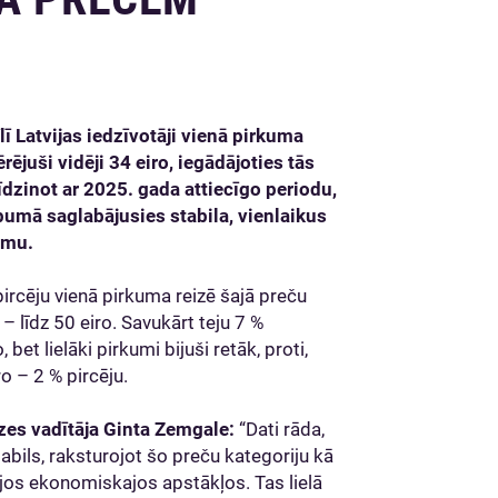
ī Latvijas iedzīvotāji vienā pirkuma
ējuši vidēji 34 eiro, iegādājoties tās
līdzinot ar 2025. gada attiecīgo periodu,
pumā saglabājusies stabila, vienlaikus
umu.
 pircēju vienā pirkuma reizē šajā preču
– līdz 50 eiro. Savukārt teju 7 %
 bet lielāki pirkumi bijuši retāk, proti,
ro – 2 % pircēju.
dzes vadītāja Ginta Zemgale:
“Dati rāda,
bils, raksturojot šo preču kategoriju kā
ajos ekonomiskajos apstākļos. Tas lielā