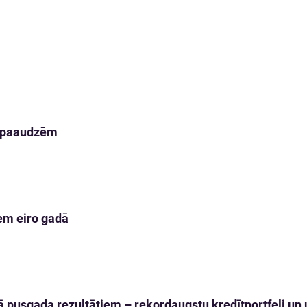
m paaudzēm
em eiro gadā
 pusgada rezultātiem – rekordaugstu kredītportfeli un u