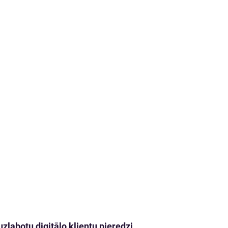
zlabotu digitālo klientu pieredzi