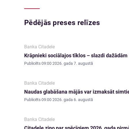
Pēdējās preses relīzes
Banka Citadele
Krāpnieki sociālajos tīklos – slazdi dažādā
Publicēts
09:00 2026. gada 7. augustā
Banka Citadele
Naudas glabāšana mājās var izmaksāt simti
Publicēts
09:00 2026. gada 6. augustā
Banka Citadele
Citadele ziņo par spēcīgiem 2026. gada pirmā