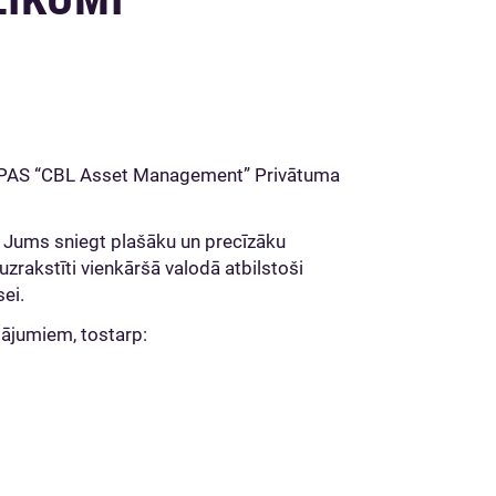
 IPAS “CBL Asset Management” Privātuma
 Jums sniegt plašāku un precīzāku
uzrakstīti vienkāršā valodā atbilstoši
sei.
tājumiem, tostarp: