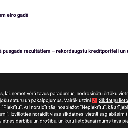
em eiro gadā
 pusgada rezultātiem – rekordaugstu kredītportfeli un u
, lai, ņemot vērā tavus paradumus, nodrošinātu ērtāku vietn
jošu saturu un pakalpojumus. Vairāk uzzini
Sīkdatņu lie
Piekrītu”, vai noraidīt tās, nospiežot “Nepiekrītu”, kā arī jeb
umi”. Izvēloties noraidīt visas sīkdatnes, vietnē saglabāsim 
vietnes darbību un drošību, un kuru lietošanai mums tava pi
as uzņēmumi
Karjera
Kontakti