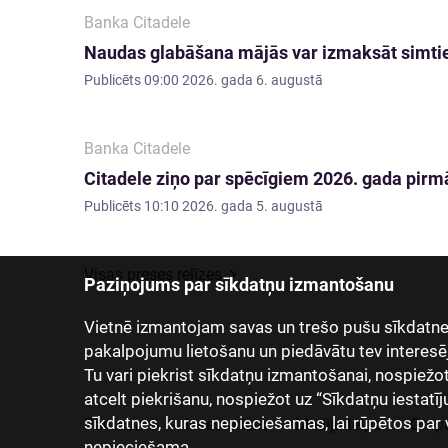
Banka Citadele
Naudas glabāšana mājās var izmaksāt simti
Publicēts
09:00 2026. gada 6. augustā
Banka Citadele
Citadele ziņo par spēcīgiem 2026. gada pirmā
Publicēts
10:10 2026. gada 5. augustā
Visas preses relīzes
Paziņojums par sīkdatņu izmantošanu
Vietnē izmantojam savas un trešo pušu sīkdatnes
pakalpojumu lietošanu un piedāvātu tev interesē
Tu vari piekrist sīkdatņu izmantošanai, nospiežot “
atcelt piekrišanu, nospiežot uz “Sīkdatņu iestatīj
sīkdatnes, kuras nepieciešamas, lai rūpētos par 
Par mums
Investoriem
Mediju telpa
Grup
nepieciešama.