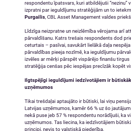
respondentu īpatsvars, kuri atbildējuši “nezinu” 
izpratni par ieguldījumu stratēģijām un to ietekm
Purgailis
, CBL Asset Management valdes priekš
Līdzīga neizpratne un neizlēmība vērojama arī a
pārvaldīšanu. Katrs trešais respondents dod prie
ceturtais – pasīvai, savukārt lielākā daļa nespēja
pārvaldības pieeja nozīmē, ka ieguldījumu pārval
izvēles ar mērķi pārspēt vispārējo finanšu tirgus
stratēģija cenšas pēc iespējas precīzāk kopēt vis
Ilgtspējīgi ieguldījumi iedzīvotājiem ir būtiskāk
uzņēmumos
Tikai trešdaļai aptaujāto ir būtiski, lai viņu pensi
Latvijas uzņēmumos, kamēr 66 % uz šo jautājumu 
nekā puse jeb 57 % respondentu norādījuši, ka viņ
uzņēmumos. Tas liecina, ka iedzīvotājiem būtis
principi, nevis to valstiskā piederība.