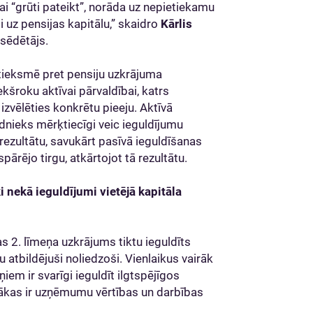
vai “grūti pateikt”, norāda uz nepietiekamu
i uz pensijas kapitālu,” skaidro
Kārlis
sēdētājs.
ttieksmē pret pensiju uzkrājuma
kšroku aktīvai pārvaldībai, katrs
 izvēlēties konkrētu pieeju. Aktīvā
dnieks mērķtiecīgi veic ieguldījumu
 rezultātu, savukārt pasīvā ieguldīšanas
pārējo tirgu, atkārtojot tā rezultātu.
i nekā ieguldījumi vietējā kapitāla
jas 2. līmeņa uzkrājums tiktu ieguldīts
atbildējuši noliedzoši. Vienlaikus vairāk
iem ir svarīgi ieguldīt ilgtspējīgos
kākas ir uzņēmumu vērtības un darbības