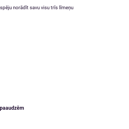
spēju norādīt savu visu trīs līmeņu
m paaudzēm