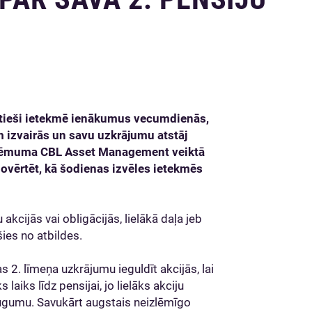
s tieši ietekmē ienākumus vecumdienās,
 izvairās un savu uzkrājumu atstāj
zņēmuma CBL Asset Management veiktā
ovērtēt, kā šodienas izvēles ietekmēs
kcijās vai obligācijās, lielākā daļa jeb
šies no atbildes.
s 2. līmeņa uzkrājumu ieguldīt akcijās, lai
laiks līdz pensijai, jo lielāks akciju
augumu. Savukārt augstais neizlēmīgo