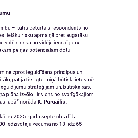
gumu
lēmību – katrs ceturtais respondents no
ties lielāku risku apmaiņā pret augstāku
os vidēja riska un vidēja ienesīguma
mākam peļņas potenciālam dotu
lam neizprot ieguldīšana principus un
lu, pat ja tie ilgtermiņā būtiski ietekmē
 ieguldījumu stratēģijām un, būtiskākais,
a plāna izvēle ir viens no svarīgākajiem
bas labā,” norāda
K. Purgailis.
ikā no 2025. gada septembra līdz
00 iedzīvotāju vecumā no 18 līdz 65