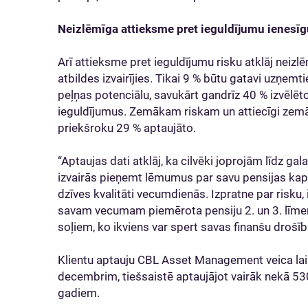
Neizlēmīga attieksme pret ieguldījumu ienesī
Arī attieksme pret ieguldījumu risku atklāj neiz
atbildes izvairījies. Tikai 9 % būtu gatavi uzņem
peļņas potenciālu, savukārt gandrīz 40 % izvēlēt
ieguldījumus. Zemākam riskam un attiecīgi ze
priekšroku 29 % aptaujāto.
“Aptaujas dati atklāj, ka cilvēki joprojām līdz ga
izvairās pieņemt lēmumus par savu pensijas kapitā
dzīves kvalitāti vecumdienās. Izpratne par risku,
savam vecumam piemērota pensiju 2. un 3. līmeņ
soļiem, ko ikviens var spert savas finanšu drošī
Klientu aptauju CBL Asset Management veica la
decembrim, tiešsaistē aptaujājot vairāk nekā 53
gadiem.