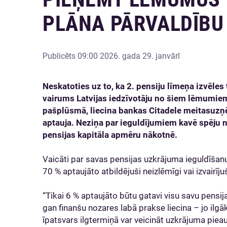
PLĀNA PĀRVALDĪBU
Publicēts
09:00 2026. gada 29. janvārī
Neskatoties uz to, ka 2. pensiju līmeņa izvēle
vairums Latvijas iedzīvotāju no šiem lēmumiem
pašplūsmā, liecina bankas Citadele meitasu
aptauja. Neziņa par ieguldījumiem kavē spēju n
pensijas kapitāla apmēru nākotnē.
Vaicāti par savas pensijas uzkrājuma ieguldīšanu a
70 % aptaujāto atbildējuši neizlēmīgi vai izvairīju
“Tikai 6 % aptaujāto būtu gatavi visu savu pensija
gan finanšu nozares labā prakse liecina – jo ilgāks 
īpatsvars ilgtermiņā var veicināt uzkrājuma pie