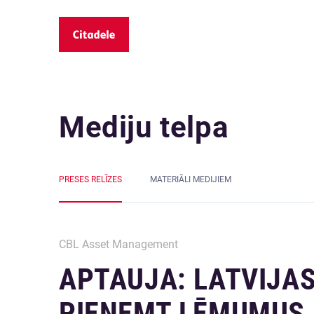
Mediju telpa
PRESES RELĪZES
MATERIĀLI MEDIJIEM
CBL Asset Management
APTAUJA: LATVIJAS
PIEŅEMT LĒMUMUS P