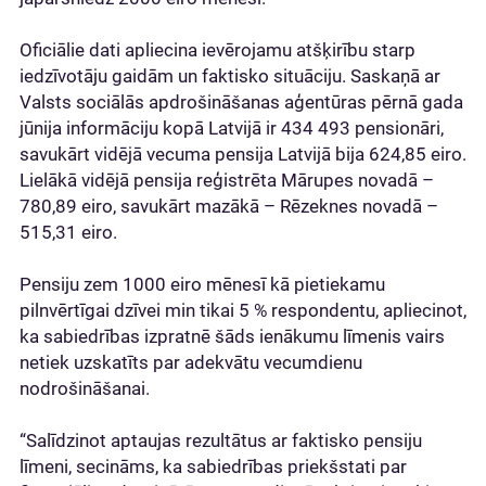
Oficiālie dati apliecina ievērojamu atšķirību starp
iedzīvotāju gaidām un faktisko situāciju. Saskaņā ar
Valsts sociālās apdrošināšanas aģentūras pērnā gada
jūnija informāciju kopā Latvijā ir 434 493 pensionāri,
savukārt vidējā vecuma pensija Latvijā bija 624,85 eiro.
Lielākā vidējā pensija reģistrēta Mārupes novadā –
780,89 eiro, savukārt mazākā – Rēzeknes novadā –
515,31 eiro.
Pensiju zem 1000 eiro mēnesī kā pietiekamu
pilnvērtīgai dzīvei min tikai 5 % respondentu, apliecinot,
ka sabiedrības izpratnē šāds ienākumu līmenis vairs
netiek uzskatīts par adekvātu vecumdienu
nodrošināšanai.
“Salīdzinot aptaujas rezultātus ar faktisko pensiju
līmeni, secināms, ka sabiedrības priekšstati par