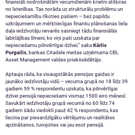
finansiāli nodrošinātām vecumdienām krietni atšķiras
no īstenības. Tas norāda uz strukturālu problēmu un
nepieciešamību rīkoties pašiem – bez papildu
uzkrājumiem un mērķtiecīgas finanšu plānošanas liela
daļa iedzīvotāju nevarēs sasniegt tādu finansiālās
labklājības līmeni, ko viņi paši uzskata par
nepieciešamu pilnvērtīgai dzīvei,” saka
Kārlis
Purgailis
, bankas Citadele meitas uzņēmuma CBL
Asset Management valdes priekšsēdētājs.
Aptauja rāda, ka visaugstākās pensijas gaidas ir
jaunāko iedzīvotāju vidū – vecuma grupā no 18 līdz 39
gadiem 59 % respondentu uzskata, ka pilnvērtīgai
dzīvei pensijā nepieciešami vismaz 1500 eiro mēnesī.
Savukārt iedzīvotāju grupā vecumā no 60 līdz 74
gadiem šādu viedokli pauž 42 % respondentu, kas
liecina par piesardzīgāku vērtējumu un realitātes
apzināšanos, tuvojoties vai jau esot pensijā.