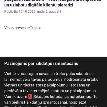
un uzlabotu digitālo klientu pieredzi
Publicēts
10:10 2026. gada 5. augustā
Visas preses relīzes
Paziņojums par sīkdatņu izmantošanu
Latviski
Русский
Vietnē izmantojam savas un trešo pušu sīkdatnes,
lai, ņemot vērā tavus paradumus, nodrošinātu ērtāku
English
vietnes un tiešsaistes pakalpojumu lietošanu un
Eesti
piedāvātu tev interesējošu saturu un pakalpojumus.
Vairāk uzzini
Sīkdatņu lietošanas noteikumos
. Tu
Lietuviškai
vari piekrist sīkdatņu izmantošanai, nospiežot