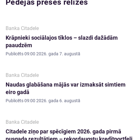
Pēdējās preses relīzes
Banka Citadele
Krāpnieki sociālajos tīklos – slazdi dažādām
paaudzēm
Publicēts
09:00 2026. gada 7. augustā
Banka Citadele
Naudas glabāšana mājās var izmaksāt simtiem
eiro gadā
Publicēts
09:00 2026. gada 6. augustā
Banka Citadele
Citadele ziņo par spēcīgiem 2026. gada pirmā
pusgada rezultātiem – rekordaugstu kredītportfeli