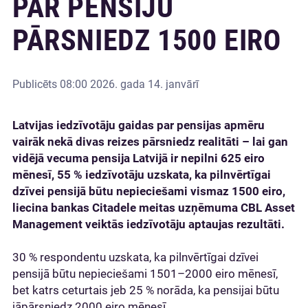
PAR PENSIJU
PĀRSNIEDZ 1500 EIRO
Publicēts
08:00 2026. gada 14. janvārī
Latvijas iedzīvotāju gaidas par pensijas apmēru
vairāk nekā divas reizes pārsniedz realitāti – lai gan
vidējā vecuma pensija Latvijā ir nepilni 625 eiro
mēnesī, 55 % iedzīvotāju uzskata, ka pilnvērtīgai
dzīvei pensijā būtu nepieciešami vismaz 1500 eiro,
liecina bankas Citadele meitas uzņēmuma CBL Asset
Management veiktās iedzīvotāju aptaujas rezultāti.
30 % respondentu uzskata, ka pilnvērtīgai dzīvei
pensijā būtu nepieciešami 1501–2000 eiro mēnesī,
bet katrs ceturtais jeb 25 % norāda, ka pensijai būtu
jāpārsniedz 2000 eiro mēnesī.