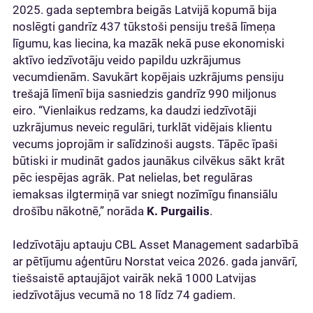
2025. gada septembra beigās Latvijā kopumā bija
noslēgti gandrīz 437 tūkstoši pensiju trešā līmeņa
līgumu, kas liecina, ka mazāk nekā puse ekonomiski
aktīvo iedzīvotāju veido papildu uzkrājumus
vecumdienām. Savukārt kopējais uzkrājums pensiju
trešajā līmenī bija sasniedzis gandrīz 990 miljonus
eiro. “Vienlaikus redzams, ka daudzi iedzīvotāji
uzkrājumus neveic regulāri, turklāt vidējais klientu
vecums joprojām ir salīdzinoši augsts. Tāpēc īpaši
būtiski ir mudināt gados jaunākus cilvēkus sākt krāt
pēc iespējas agrāk. Pat nelielas, bet regulāras
iemaksas ilgtermiņā var sniegt nozīmīgu finansiālu
drošību nākotnē,” norāda
K. Purgailis
.
Iedzīvotāju aptauju CBL Asset Management sadarbībā
ar pētījumu aģentūru Norstat veica 2026. gada janvārī,
tiešsaistē aptaujājot vairāk nekā 1000 Latvijas
iedzīvotājus vecumā no 18 līdz 74 gadiem.