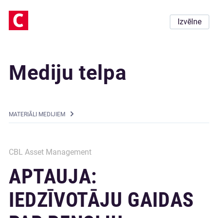
Izvēlne
Mediju telpa
MATERIĀLI MEDIJIEM
CBL Asset Management
APTAUJA:
IEDZĪVOTĀJU GAIDAS