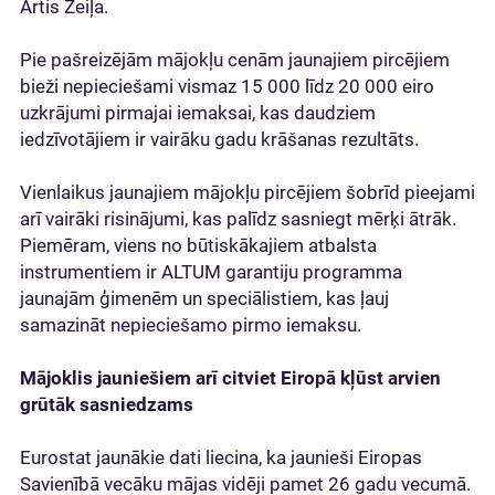
Artis Zeiļa.
Pie pašreizējām mājokļu cenām jaunajiem pircējiem
bieži nepieciešami vismaz 15 000 līdz 20 000 eiro
uzkrājumi pirmajai iemaksai, kas daudziem
iedzīvotājiem ir vairāku gadu krāšanas rezultāts.
Vienlaikus jaunajiem mājokļu pircējiem šobrīd pieejami
arī vairāki risinājumi, kas palīdz sasniegt mērķi ātrāk.
Piemēram, viens no būtiskākajiem atbalsta
instrumentiem ir ALTUM garantiju programma
jaunajām ģimenēm un speciālistiem, kas ļauj
samazināt nepieciešamo pirmo iemaksu.
Mājoklis jauniešiem arī citviet Eiropā kļūst arvien
grūtāk sasniedzams
Eurostat jaunākie dati liecina, ka jaunieši Eiropas
Savienībā vecāku mājas vidēji pamet 26 gadu vecumā.