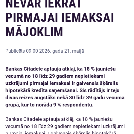
NEVAR IEKRĀT
PIRMAJAI IEMAKSAI
MĀJOKLIM
Publicēts
09:00 2026. gada 21. maijā
Bankas Citadele aptauja atklāj, ka 18 % jauniešu
vecumā no 18 līdz 29 gadiem nepietiekami
uzkrājumi pirmajai iemaksai ir galvenais šķērslis
hipotekārā kredīta saņemšanai. Šis rādītājs ir teju
divas reizes augstāks nekā 30 līdz 39 gadu vecuma
grupā, kur to norāda 9 % respondentu.
Bankas Citadele aptauja atklāj, ka 18 % jauniešu
vecumā no 18 līdz 29 gadiem nepietiekami uzkrājumi
pirmajai iemaksai ir galvenais šķērslis hipotekārā