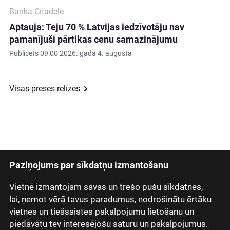
Banka Citadele
Aptauja: Teju 70 % Latvijas iedzīvotāju nav
pamanījuši pārtikas cenu samazinājumu
Publicēts
09:00 2026. gada 4. augustā
Visas preses relīzes
Paziņojums par sīkdatņu izmantošanu
Latviski
Русский
Vietnē izmantojam savas un trešo pušu sīkdatnes,
lai, ņemot vērā tavus paradumus, nodrošinātu ērtāku
English
vietnes un tiešsaistes pakalpojumu lietošanu un
Eesti
piedāvātu tev interesējošu saturu un pakalpojumus.