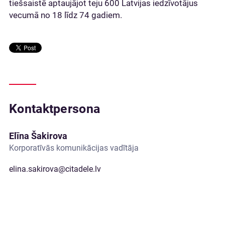
tiešsaistē aptaujājot teju 600 Latvijas iedzīvotājus
vecumā no 18 līdz 74 gadiem.
Kontaktpersona
Elīna Šakirova
Korporatīvās komunikācijas vadītāja
elina.sakirova@citadele.lv