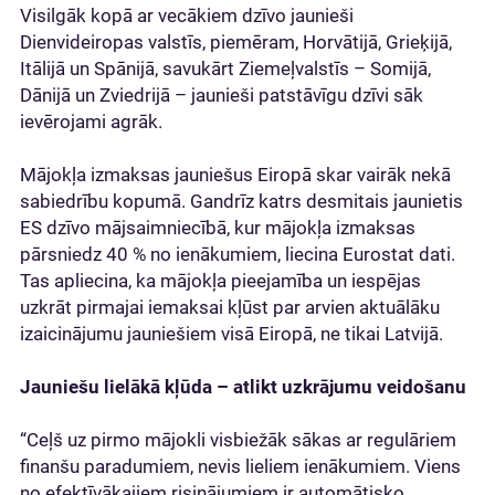
Visilgāk kopā ar vecākiem dzīvo jaunieši
Dienvideiropas valstīs, piemēram, Horvātijā, Grieķijā,
Itālijā un Spānijā, savukārt Ziemeļvalstīs – Somijā,
Dānijā un Zviedrijā – jaunieši patstāvīgu dzīvi sāk
ievērojami agrāk.
Mājokļa izmaksas jauniešus Eiropā skar vairāk nekā
sabiedrību kopumā. Gandrīz katrs desmitais jaunietis
ES dzīvo mājsaimniecībā, kur mājokļa izmaksas
pārsniedz 40 % no ienākumiem, liecina Eurostat dati.
Tas apliecina, ka mājokļa pieejamība un iespējas
uzkrāt pirmajai iemaksai kļūst par arvien aktuālāku
izaicinājumu jauniešiem visā Eiropā, ne tikai Latvijā.
Jauniešu lielākā kļūda – atlikt uzkrājumu veidošanu
“Ceļš uz pirmo mājokli visbiežāk sākas ar regulāriem
finanšu paradumiem, nevis lieliem ienākumiem. Viens
no efektīvākajiem risinājumiem ir automātisko