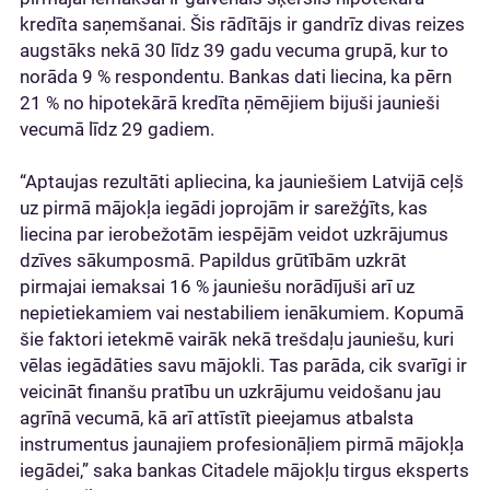
kredīta saņemšanai. Šis rādītājs ir gandrīz divas reizes
augstāks nekā 30 līdz 39 gadu vecuma grupā, kur to
norāda 9 % respondentu. Bankas dati liecina, ka pērn
21 % no hipotekārā kredīta ņēmējiem bijuši jaunieši
vecumā līdz 29 gadiem.
“Aptaujas rezultāti apliecina, ka jauniešiem Latvijā ceļš
uz pirmā mājokļa iegādi joprojām ir sarežģīts, kas
liecina par ierobežotām iespējām veidot uzkrājumus
dzīves sākumposmā. Papildus grūtībām uzkrāt
pirmajai iemaksai 16 % jauniešu norādījuši arī uz
nepietiekamiem vai nestabiliem ienākumiem. Kopumā
šie faktori ietekmē vairāk nekā trešdaļu jauniešu, kuri
vēlas iegādāties savu mājokli. Tas parāda, cik svarīgi ir
veicināt finanšu pratību un uzkrājumu veidošanu jau
agrīnā vecumā, kā arī attīstīt pieejamus atbalsta
instrumentus jaunajiem profesionāļiem pirmā mājokļa
iegādei,” saka bankas Citadele mājokļu tirgus eksperts