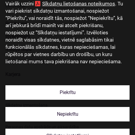
Vairāk uzzini
Sīkdatņu lietošanas noteikumos
. Tu
Lietuviškai
vari piekrist sīkdatņu izmantošanai, nospiežot
“Piekrītu”, vai noraidīt tās, nospiežot “Nepiekrītu”, kā
Par mums
arī jebkurā brīdī mainīt vai atcelt piekrišanu,
nospiežot uz “Sīkdatņu iestatījumi”. Izvēloties
Investoriem
noraidīt visas sīkdatnes, vietnē saglabāsim tikai
funkcionālās sīkdatnes, kuras nepieciešamas, lai
Mediju telpa
rūpētos par vietnes darbību un drošību, un kuru
lietošanai mums tava piekrišana nav nepieciešama.
Grupas uzņēmumi
Karjera
Kontakti
Piekrītu
Sīkdatņu izmantošana
Nepiekrītu
Lapas lietošanas noteikumi
Personas datu apstrāde un aizsardzība