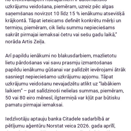
uzkrājumu veidošana, piemēram, uzreiz pēc algas
saņemšanas novirzot 10 līdz 15 % ienākumu atsevišķā
krājkontā. Tāpat ieteicams definēt konkrētu mērķi un
termiņu, piemēram, cik lielu summu nepieciešams
sakrāt pirmajai iemaksai četru vai sešu gadu laikā,”
norāda Artis Zeiļa.
Arī papildu ienākumi no blakusdarbiem, mazlietotu
lietu pārdošanas vai savu prasmju izmantošanas
papildu ienākumu gūšanai var palīdzēt ievērojami ātrāk
sasniegt nepieciešamo uzkrājumu apjomu. Tāpat
uzkrājumu veidošanu nevajadzētu atlikt uz “labākiem
laikiem” – pat salīdzinoši nelielas summas, piemēram,
50 vai 80 eiro mēnesī, ilgtermiņā var kļūt par būtisku
pamatu pirmajai iemaksai.
Iedzīvotāju aptauju banka Citadele sadarbībā ar
pētījumu aģentūru Norstat veica 2026. gada aprīlī,