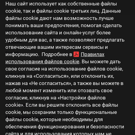
Наш сайт использует как собственные файлы
cookie, так и файлы cookie третьих лиц. Данные
файлы cookie дают нам возможность лучше
понимать ваши предпочтения, помогая сделать
Latviski
использование сайта и онлайн-услуг более
удобным для вас, а также позволяют предлагать
Русский
отвечающие вашим интересам сервисы и
English
информацию. Подробнее в
Правилах
использования файлов cookie
. Вы можете дать
Eesti
свое согласие на использование файлов cookie,
Lietuviškai
кликнув на «Согласиться», или отклонить их,
нажав на «Не согласиться», а также вы можете в
любой момент изменить или отозвать свое
О нас
согласие, кликнув на «Настройки файлов
cookie». Если вы решите отклонить все файлы
Инвесторам
cookie, мы сохраним только функциональные
Медиа-пространство
файлы cookie, которые необходимы для
обеспечения функционирования и безопасности
Предприятия группы
сайта и для использования которых нам не