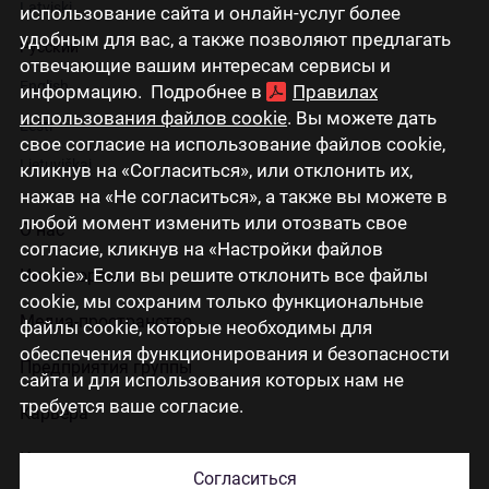
Latviski
использование сайта и онлайн-услуг более
удобным для вас, а также позволяют предлагать
Русский
отвечающие вашим интересам сервисы и
English
информацию. Подробнее в
Правилах
использования файлов cookie
. Вы можете дать
Eesti
свое согласие на использование файлов cookie,
Lietuviškai
кликнув на «Согласиться», или отклонить их,
нажав на «Не согласиться», а также вы можете в
любой момент изменить или отозвать свое
О нас
согласие, кликнув на «Настройки файлов
cookie». Если вы решите отклонить все файлы
Инвесторам
cookie, мы сохраним только функциональные
Медиа-пространство
файлы cookie, которые необходимы для
обеспечения функционирования и безопасности
Предприятия группы
сайта и для использования которых нам не
требуется ваше согласие.
Карьера
Контакты
Согласиться