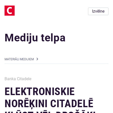
Izvēlne
Mediju telpa
MATERIĀLI MEDIJIEM
Banka Citadele
ELEKTRONISKIE
NORĒĶINI CITADELĒ