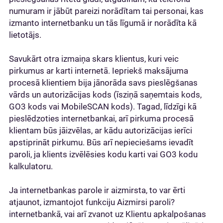
numuram ir jābūt pareizi norādītam tai personai, kas
izmanto internetbanku un tās līgumā ir norādīta kā
lietotājs.
Savukārt otra izmaiņa skars klientus, kuri veic
pirkumus ar karti internetā. Iepriekš maksājuma
procesā klientiem bija jānorāda savs pieslēgšanas
vārds un autorizācijas kods (īsziņā saņemtais kods,
GO3 kods vai MobileSCAN kods). Tagad, līdzīgi kā
pieslēdzoties internetbankai, arī pirkuma procesā
klientam būs jāizvēlas, ar kādu autorizācijas ierīci
apstiprināt pirkumu. Būs arī nepieciešams ievadīt
paroli, ja klients izvēlēsies kodu karti vai GO3 kodu
kalkulatoru.
Ja internetbankas parole ir aizmirsta, to var ērti
atjaunot, izmantojot funkciju Aizmirsi paroli?
internetbankā, vai arī zvanot uz Klientu apkalpošanas