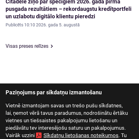
Citadele ziņo par spēcīgiem 2026. gada pirmā
pusgada rezultātiem – rekordaugstu kredītportfeli
un uzlabotu digitālo klientu pieredzi
Publicēts
10:10 2026. gada 5. augustā
Visas preses relīzes
Paziņojums par sīkdatņu izmantošanu
Latviski
Русский
Vietnē izmantojam savas un trešo pušu sīkdatnes,
lai, ņemot vērā tavus paradumus, nodrošinātu ērtāku
English
vietnes un tiešsaistes pakalpojumu lietošanu un
Eesti
piedāvātu tev interesējošu saturu un pakalpojumus.
Vairāk uzzini
Sīkdatņu lietošanas noteikumos
. Tu
Lietuviškai