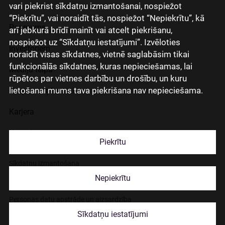
vari piekrist sīkdatņu izmantošanai, nospiežot
“Piekrītu”, vai noraidīt tās, nospiežot “Nepiekrītu”, kā
Par mums
arī jebkurā brīdī mainīt vai atcelt piekrišanu,
nospiežot uz “Sīkdatņu iestatījumi”. Izvēloties
Investoriem
noraidīt visas sīkdatnes, vietnē saglabāsim tikai
funkcionālās sīkdatnes, kuras nepieciešamas, lai
Mediju telpa
rūpētos par vietnes darbību un drošību, un kuru
lietošanai mums tava piekrišana nav nepieciešama.
Grupas uzņēmumi
Karjera
Kontakti
Piekrītu
Sīkdatņu izmantošana
Nepiekrītu
Lapas lietošanas noteikumi
Personas datu apstrāde un aizsardzība
Sīkdatņu iestatījumi
© 2026 Citadele Group