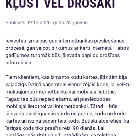
KĻŪST VĒL DROŠĀKI
Publicēts
09:13 2020. gada 28. janvārī
Ieviestas izmaiņas gan internetbankas pieslēgšanās
procesā, gan veicot pirkumus ar karti internetā – abos
gadījumos turpmāk būs jāievada papildu drošības
informācija.
Tiem klientiem, kas izmanto kodu kartes, līdz šim bija
vajadzīgs īsziņā saņemtais vienreizējais kods, lai veiktu
maksājumus internetbankā vai mobilajā lietotnē.
Tagad tas būs nepieciešams, arī pieslēdzoties
mobilajai lietotnei vai internetbankai. Tātad – būs
jāievada pieslēgšanās vārds un parole, kods no kodu
kartes un īsziņā saņemtais kods. Būtiski atcerēties, ka
īsziņas kods tiks prasīts reizi 90 dienās. Lai
pieslēgšanās ritētu gludi, atgādinām, ka telefona