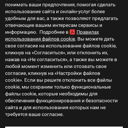
понимать ваши предпочтения, помогая сделать
Latviski
использование сайта и онлайн-услуг более
удобным для вас, а также позволяют предлагать
Русский
отвечающие вашим интересам сервисы и
English
информацию. Подробнее в
Правилах
использования файлов cookie
. Вы можете дать
Eesti
свое согласие на использование файлов cookie,
Lietuviškai
кликнув на «Согласиться», или отклонить их,
нажав на «Не согласиться», а также вы можете в
любой момент изменить или отозвать свое
О нас
согласие, кликнув на «Настройки файлов
cookie». Если вы решите отклонить все файлы
Инвесторам
cookie, мы сохраним только функциональные
Медиа-пространство
файлы cookie, которые необходимы для
обеспечения функционирования и безопасности
Предприятия группы
сайта и для использования которых нам не
требуется ваше согласие.
Карьера